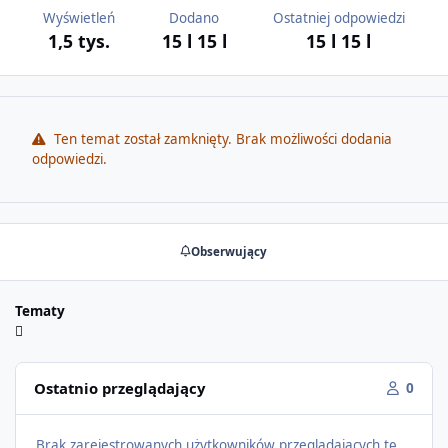
Wyświetleń
Dodano
Ostatniej odpowiedzi
1,5 tys.
15 l
15 l
15 l
15 l
Ten temat został zamknięty. Brak możliwości dodania
odpowiedzi.
Obserwujący
Tematy
Ostatnio przeglądający
0
Brak zarejestrowanych użytkowników przeglądających tę