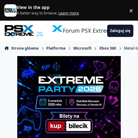
Skocz do zawartości
View in the app
×
Di
A better way to browse.
Learn more
.
Forum PSX Extreme
Zaloguj się
Strona główna
Platforma
Microsoft
Xbox 360
Metal G