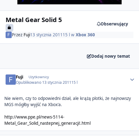
Metal Gear Solid 5
Obserwujący
Przez
Fuji
13 stycznia 2011
15 l
w
Xbox 360
Dodaj nowy temat
Author stats
Fuji
Użytkownicy
Opublikowano
13 stycznia 2011
15 l
Nie wiem, czy to odpowiedni dział, ale krążą plotki, że najnowszy
MGS mógłby wyjść na Xbox'a.
http://www.ppe.pl/news-5114-
Metal_Gear_Solid_nastepnej_generacji!.html