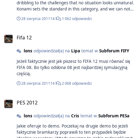
dribbling to the challenges that no situation looks unnatural.
Konami sets the standard in this category, and we can not
recall having seen such an animated activity in a football
28 sierpnia 2011
14 l
1 062 odpowiedzi
game before. It gives the experience another layer of
authenticity. The new animations are not just for show, they
also improve the gameplay. In previous games there were
Fifa 12
sometimes situations where a player seemed unsure how
he would tame the ball. The orders of the new animation
lons
odpowiedział(a) na
Lipa
temat w
Subforum FIFY
system remains to be done a little work, but this is typically
an area where PES far surpasses FIFA".
Jeżeli faktycznie jest jak piszesz to FIFA 12 musi równać się
FIFA 08. Bo tylko odsłona 08 jest najbardziej symulacyjną
częścią.
28 sierpnia 2011
14 l
2 068 odpowiedzi
PES 2012
lons
odpowiedział(a) na
Cris
temat w
Subforum PESa
Jakie oferuje to demo. Poczekaj na drugie demo bo jeżeli
faktycznie bramkarzy poprawili to ten przypadek będzie