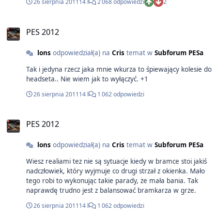
26 sierpnia 2011
14 l
2 068 odpowiedzi
2
PES 2012
lons
odpowiedział(a) na
Cris
temat w
Subforum PESa
Tak i jedyna rzecz jaka mnie wkurza to śpiewający kolesie do
headseta.. Nie wiem jak to wyłączyć. +1
26 sierpnia 2011
14 l
1 062 odpowiedzi
PES 2012
lons
odpowiedział(a) na
Cris
temat w
Subforum PESa
Wiesz realiami tez nie są sytuacje kiedy w bramce stoi jakiś
nadczłowiek, który wyjmuje co drugi strzał z okienka. Mało
tego robi to wykonując takie parady, że mała bania. Tak
naprawdę trudno jest z balansować bramkarza w grze.
26 sierpnia 2011
14 l
1 062 odpowiedzi