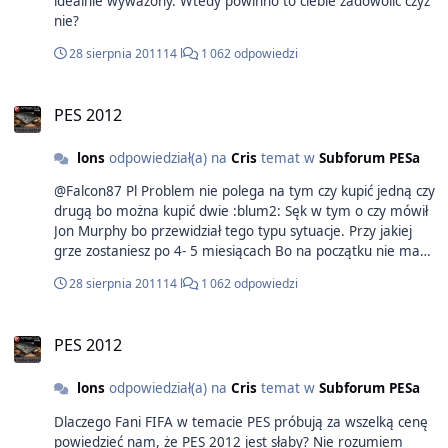
idealnie wyważony. Wtedy powinno to ciebie zadowolić czyż
nie?
28 sierpnia 2011
14 l
1 062 odpowiedzi
PES 2012
lons
odpowiedział(a) na
Cris
temat w
Subforum PESa
@Falcon87 Pl Problem nie polega na tym czy kupić jedną czy
drugą bo można kupić dwie :blum2: Sęk w tym o czy mówił
Jon Murphy bo przewidział tego typu sytuacje. Przy jakiej
grze zostaniesz po 4- 5 miesiącach Bo na początku nie mam
żadnych wątpliwości jaka gra zrobi lepsze wrażenie.
28 sierpnia 2011
14 l
1 062 odpowiedzi
Zobaczymy kiedy podnieta minie pewnymi rzeczami i
zostanie czysty Game Play
PES 2012
lons
odpowiedział(a) na
Cris
temat w
Subforum PESa
Dlaczego Fani FIFA w temacie PES próbują za wszelką cenę
powiedzieć nam, że PES 2012 jest słaby? Nie rozumiem