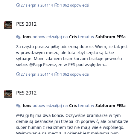
bo tylko one tobie gwarantują wynik. Nie pogodzisz się z
27 sierpnia 2011
14 l
1 062 odpowiedzi
tym, że bramkarz twój ma słaby dzień i jest na niebieskiej
strzałce. Wychodzisz z założenia, że wszyscy twoi piłkarze w
każdy dzień mają taką samą formę. Dalej wychodzisz z
PES 2012
założenia, że twój bramkarz jest nadczłowiekiem i tylko
strzał do pustej bramki jest w stanie go pokonać. Wtedy
lons
odpowiedział(a) na
Cris
temat w
Subforum PESa
właśnie trzeba tylko opanować dobre sprawdzone
schemaciki i tniesz każdego gracza jednego po drugim.
Za często puszcza piłkę uderzoną dobrze. Wiem, że tak jest
w prawdziwym meczu, ale tutaj zbyt często są takie
sytuacje. Moim zdaniem bramkarzom brakuje pewności
siebie. @Pajgi Piszesz, że w PES pod względem
nieprzewidywalności to mistrzostwo świata. Tutaj właśnie
27 sierpnia 2011
14 l
1 062 odpowiedzi
dochodzimy do sedna sprawy. Konkurencja za to jest tak
przewidywalna pod względem choćby nawet strzałów na
bramką, że praktycznie będąc napastnikiem na dogodnej
PES 2012
pozycji łatwo można wyczuć czy opłaca się strzelać czy nie.
Czuje się po prostu, że nie warto bo wyjmie. Lepiej poczekać
lons
odpowiedział(a) na
Cris
temat w
Subforum PESa
z klepki podać do drugiego i wykończyć. Ta właśnie
przewidywalność jest dla mnie mistrzostwem świata co nie
@Pajgi Kij ma dwa końce. Oczywiście bramkarze w tym
mogę zdzierżyć w tej grze. Ta jednolitość, płytkość,
demie są beznadziejni i trzeba ich poprawić, ale bramkarze
przewidywalność, monotonność odpycha mnie. Gdzie tu
super human z realizmem też nie mają wiele wspólnego.
emocje? Zimna kalkulacja.
Wyjmowanie na mecz 3, 4 okienek jest maksymalnym