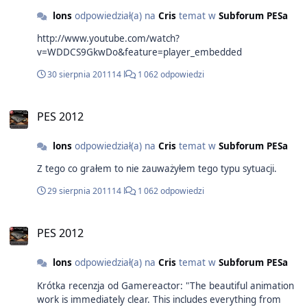
lons
odpowiedział(a) na
Cris
temat w
Subforum PESa
http://www.youtube.com/watch?
v=WDDCS9GkwDo&feature=player_embedded
30 sierpnia 2011
14 l
1 062 odpowiedzi
PES 2012
lons
odpowiedział(a) na
Cris
temat w
Subforum PESa
Z tego co grałem to nie zauważyłem tego typu sytuacji.
29 sierpnia 2011
14 l
1 062 odpowiedzi
PES 2012
lons
odpowiedział(a) na
Cris
temat w
Subforum PESa
Krótka recenzja od Gamereactor: "The beautiful animation
work is immediately clear. This includes everything from