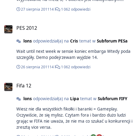
przegięciem w drugą stronę. Nieomylni nadludzie robiący
27 sierpnia 2011
14 l
1 062 odpowiedzi
efekciarskie cuda w bramce tylko po to by nie wpadła piłka,
która powinna wpaść. Na tej zasadzie zamykanie furtki
graczowi by kreować symulację jest według mnie anty
PES 2012
symulacją. Dalej idąc zamykanie furtki graczowi by grał tylko
skutecznie tj strzelał do pustej bramki jest beznadziejnie
lons
odpowiedział(a) na
Cris
temat w
Subforum PESa
sztucznym manewrem, który ma niby coś pokazać w
domyślę realizm. No way.
Wait until next week w sensie koniec embarga Wtedy poda
szczegóły. Demo podejrzewam wyjdzie 14.
26 sierpnia 2011
14 l
1 062 odpowiedzi
Fifa 12
lons
odpowiedział(a) na
Lipa
temat w
Subforum FIFY
Wiesz nie dla wszystkich fikołki i baranki = Gameplay.
Oczywiście, że się mylisz. Czytam fora i bardzo dużo ludzi
grając w FIFA nie uważa, że nie ma co szukać u konkurencji i
zresztą vice versa.