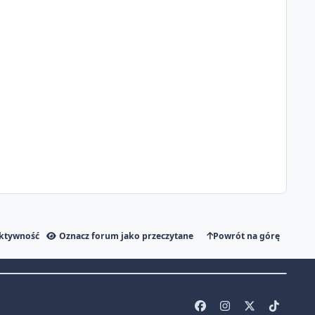
aktywność
Oznacz forum jako przeczytane
Powrót na górę
f
i
x
t