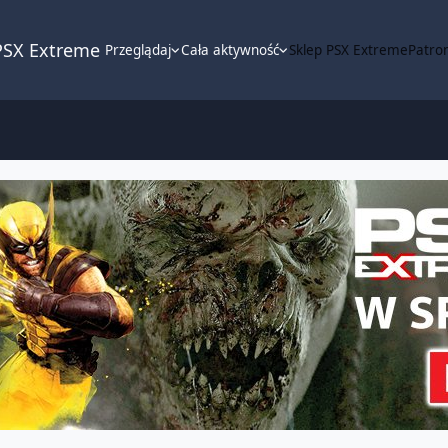
PSX Extreme
Przeglądaj
Cała aktywność
Sklep PSX Extreme
Patron