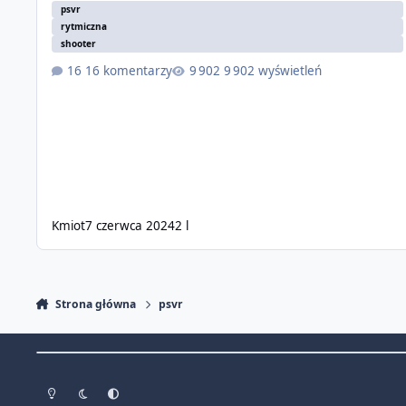
psvr
rytmiczna
shooter
16 komentarzy
9 902 wyświetleń
Kmiot
7 czerwca 2024
2 l
Strona główna
psvr
Light Mode
Dark Mode
System Preference