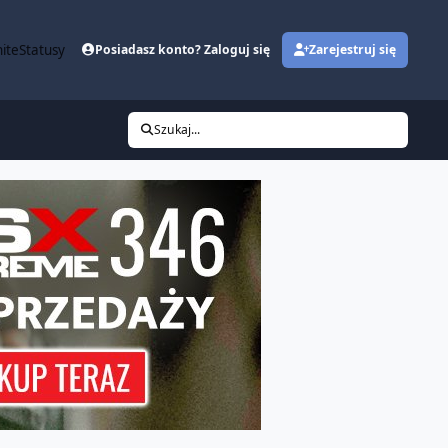
ite
Statusy
Posiadasz konto? Zaloguj się
Zarejestruj się
Szukaj...