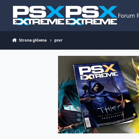
Skocz do zawartości
Forum 
Strona główna
psvr