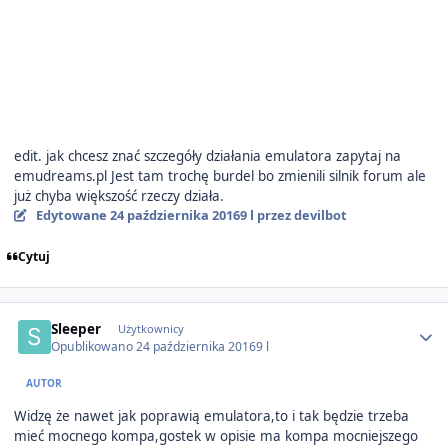
edit. jak chcesz znać szczegóły działania emulatora zapytaj na
emudreams.pl Jest tam trochę burdel bo zmienili silnik forum ale
już chyba większość rzeczy działa.
Edytowane
24 października 2016
9 l
przez devilbot
Cytuj
Author stats
Sleeper
Użytkownicy
Opublikowano
24 października 2016
9 l
AUTOR
Widzę że nawet jak poprawią emulatora,to i tak będzie trzeba
mieć mocnego kompa,gostek w opisie ma kompa mocniejszego