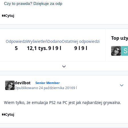
Czy to prawda? Dziękuje za odp
Cytuj
Top uż
Odpowiedzi
Wyświetleń
Dodano
Ostatniej odpowiedzi
5
12,1 tys.
9 l
9 l
9 l
9 l
Expand topic overview
Author stats
devilbot
Senior Member
Opublikowano
24 października 2016
9 l
Wiem tylko, że emulacja PS2 na PC jest jak najbardziej grywalna.
Cytuj