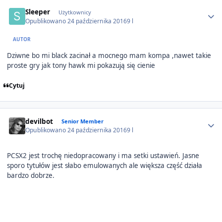
Author stats
Sleeper
Użytkownicy
Opublikowano
24 października 2016
9 l
AUTOR
Dziwne bo mi black zacinał a mocnego mam kompa ,nawet takie
proste gry jak tony hawk mi pokazują się cienie
Cytuj
Author stats
devilbot
Senior Member
Opublikowano
24 października 2016
9 l
PCSX2 jest trochę niedopracowany i ma setki ustawień. Jasne
sporo tytułów jest słabo emulowanych ale większa część działa
bardzo dobrze.