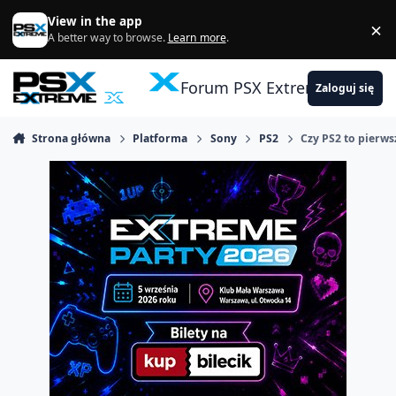
Skocz do zawartości
View in the app
×
Di
A better way to browse.
Learn more
.
Forum PSX Extreme
Zaloguj się
Strona główna
Platforma
Sony
PS2
Czy PS2 to pierws