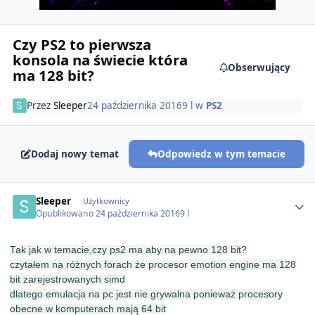
Czy PS2 to pierwsza
konsola na świecie która
Obserwujący
ma 128 bit?
Przez
Sleeper
24 października 2016
9 l
w
PS2
Dodaj nowy temat
Odpowiedz w tym temacie
Author stats
Sleeper
Użytkownicy
Opublikowano
24 października 2016
9 l
Tak jak w temacie,czy ps2 ma aby na pewno 128 bit?
czytałem na różnych forach że procesor emotion engine ma 128
bit zarejestrowanych simd
dlatego emulacja na pc jest nie grywalna ponieważ procesory
obecne w komputerach mają 64 bit