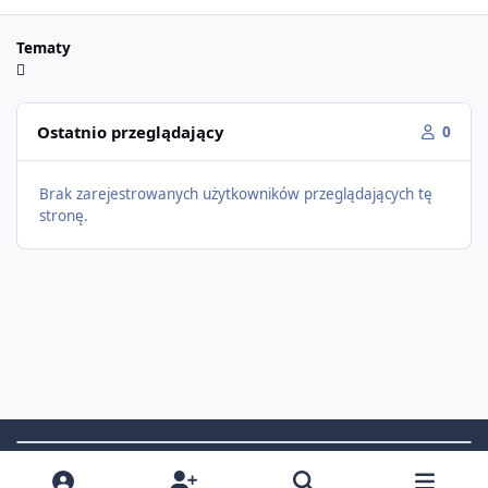
Tematy
Ostatnio przeglądający
0
Brak zarejestrowanych użytkowników przeglądających tę
stronę.
Light Mode
Dark Mode
System Preference
f
i
x
t