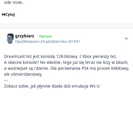
ode mnie..
Cytuj
Author stats
grzybiarz
Patroni
Opublikowano
24 października 2016
9 l
Dreamcast też jest konsolą 128-bitową. I Xbox pierwszy też.
A obecne konsole? No właśnie, tego już się teraz nie liczy w bitach,
a ważniejsze są rdzenie. Dla porównania PS4 ma procek 64bitowy,
ale ośmiordzeniowy.
---
Zobacz sobie, jak płynnie działa dziś emulacja Wii U: