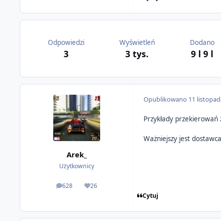
Odpowiedzi
Wyświetleń
Dodano
3
3 tys.
9 l
9 l
Opublikowano
11 listopa
Przykłady przekierowań 
Ważniejszy jest dostawc
Arek_
Użytkownicy
628
26
odpowiedzi
Reputacja
Cytuj