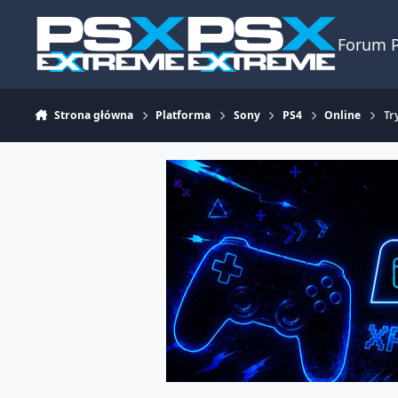
Skocz do zawartości
Forum 
Strona główna
Platforma
Sony
PS4
Online
Tr