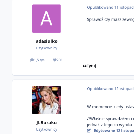
Opublikowano
11 listopa
Sprawdź czy masz zewnęt
adasiulko
Użytkownicy
1,5 tys.
201
odpowiedzi
Reputacja
Cytuj
Opublikowano
12 listopa
W momencie kiedy ustawi
//Właśnie sprawdziłem 
JLBuraku
jednak z tego co wynika 
Użytkownicy
Edytowane
12 listop