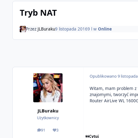
Tryb NAT
Przez
JLBuraku
9 listopada 2016
9 l
w
Online
Opublikowano
9 listopad
Witam, mam problem z tr
znajomymi, tworzyć impr
Router AirLive WL 1600
JLBuraku
Użytkownicy
91
3
odpowiedzi
Reputacja
Cytuj