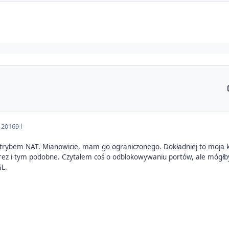
a 2016
9 l
ybem NAT. Mianowicie, mam go ograniczonego. Dokładniej to moja kon
ez i tym podobne. Czytałem coś o odblokowywaniu portów, ale mógłby
GL.