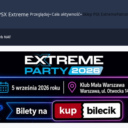
PSX Extreme
Przeglądaj
Cała aktywność
Sklep PSX Extreme
Patron
yb NAT