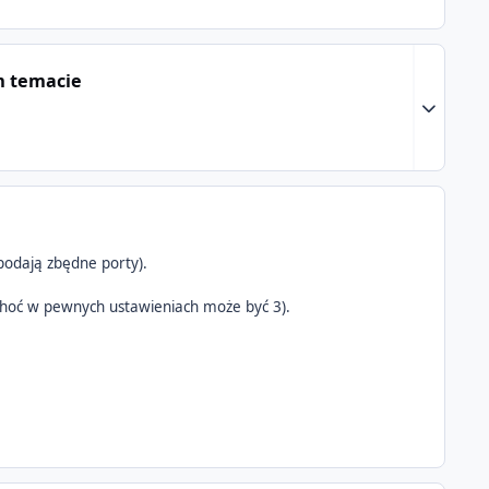
m temacie
Expand to
podają zbędne porty).
 choć w pewnych ustawieniach może być 3).