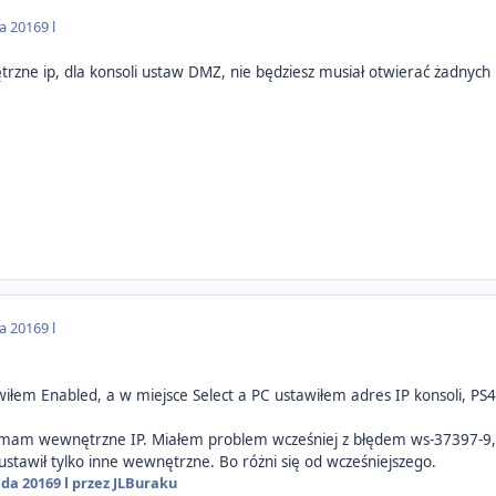
da 2016
9 l
rzne ip, dla konsoli ustaw DMZ, nie będziesz musiał otwierać żadnych
da 2016
9 l
łem Enabled, a w miejsce Select a PC ustawiłem adres IP konsoli, PS4
i mam wewnętrzne IP. Miałem problem wcześniej z błędem ws-37397-9,
ustawił tylko inne wewnętrzne. Bo różni się od wcześniejszego.
ada 2016
9 l
przez JLBuraku