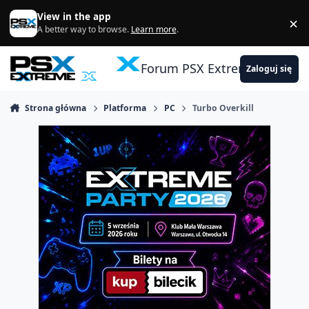
Skocz do zawartości
View in the app
×
Di
A better way to browse.
Learn more
.
Forum PSX Extreme
Zaloguj się
Strona główna
Platforma
PC
Turbo Overkill