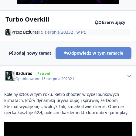
Turbo Overkill
Obserwujący
Przez
Bzduras
15 sierpnia 2023
2 l
w
PC
Dodaj nowy temat
Odpowiedz w tym temacie
Author stats
Bzduras
Patroni
Opublikowano
15 sierpnia 2023
2 l
Kolejny sztos w tym roku. Retro shooter w cyberpunkowych
klimatach, który dynamiką urywa dupę i sprawia, że Doom
Eternal wydaje się... wolny? Tak, śmiałe stwierdzenie. Obecnie
gierka kosztuje 62zł, polecam każdemu kto lubi dobry gameplay.