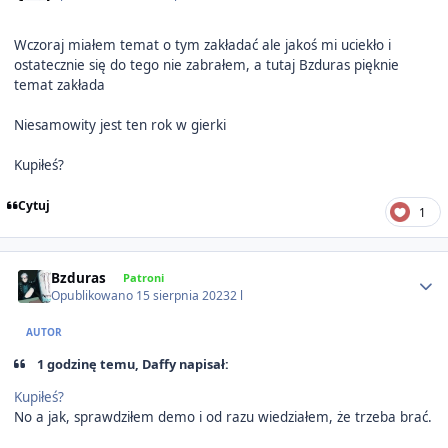
Wczoraj miałem temat o tym zakładać ale jakoś mi uciekło i
ostatecznie się do tego nie zabrałem, a tutaj Bzduras pięknie
temat zakłada
Niesamowity jest ten rok w gierki
Kupiłeś?
Cytuj
1
Author stats
Bzduras
Patroni
Opublikowano
15 sierpnia 2023
2 l
AUTOR
1 godzinę temu, Daffy napisał:
Kupiłeś?
No a jak, sprawdziłem demo i od razu wiedziałem, że trzeba brać.