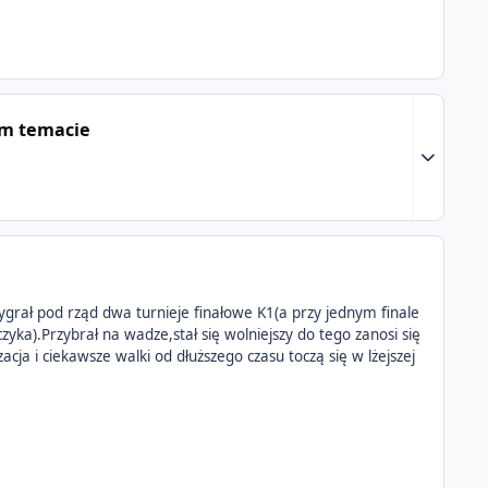
ym temacie
Expand to
ygrał pod rząd dwa turnieje finałowe K1(a przy jednym finale
zyka).Przybrał na wadze,stał się wolniejszy do tego zanosi się
acja i ciekawsze walki od dłuższego czasu toczą się w lżejszej