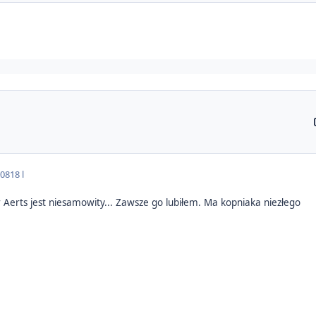
008
18 l
er Aerts jest niesamowity... Zawsze go lubiłem. Ma kopniaka niezłego