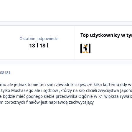
Top użytkownicy w t
Ostatniej odpowiedzi
18 l
18 l
008
18 l
emu ale jednak to nie ten sam zawodnik co jeszcze kilka lat temu gdy w
tylko Mushasiego ale i sędziów ,którzy na siłę chcieli zwycięstwa Japońc
nie będzie mieć godnego siebie przeciwnika.Ogólnie w K1 większa rywaliz
m corocznych finałów jest naprawdę zachwycający