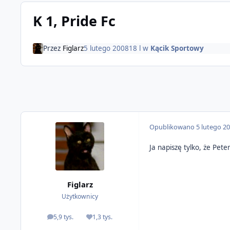
K 1, Pride Fc
Przez
Figlarz
5 lutego 2008
18 l
w
Kącik Sportowy
Opublikowano
5 lutego 2
Ja napiszę tylko, że Pet
Figlarz
Użytkownicy
5,9 tys.
1,3 tys.
odpowiedzi
Reputacja