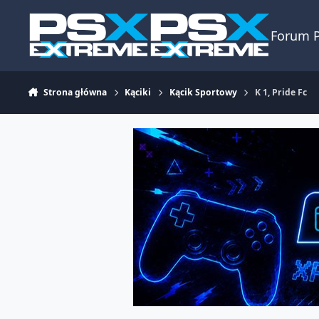
Skocz do zawartości
Forum 
Strona główna
Kąciki
Kącik Sportowy
K 1, Pride Fc