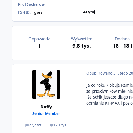
Król Sucharów
Cytuj
PSN ID:
Figlarz
Odpowiedzi
Wyświetleń
Dodano
1
9,8 tys.
18 l
18 l
Opublikowano
5 lutego 2
Ja co roku kibicuje Remi
za przeciwników miał nie 
,że Schilt jeszcze długo 
odmianie K1-MAX i pozio
Daffy
Senior Member
27,2 tys.
12,1 tys.
odpowiedzi
Reputacja