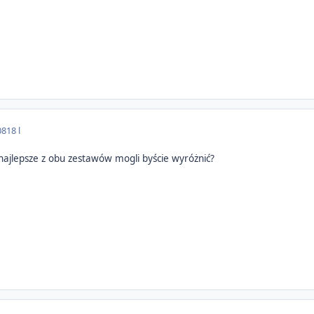
08
18 l
najlepsze z obu zestawów mogli byście wyróżnić?