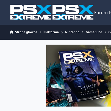
Skocz do zawartości
Forum 
Strona główna
Platforma
Nintendo
GameCube
C