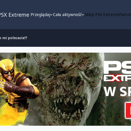
PSX Extreme
Przeglądaj
Cała aktywność
Sklep PSX Extreme
Patron
o mi polecacie!?