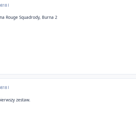
08
18 l
 na Rouge Squadrody, Burna 2
08
18 l
pierwszy zestaw.