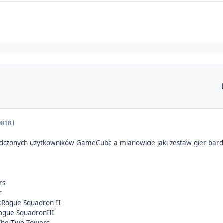
08
18 l
czonych użytkowników GameCuba a mianowicie jaki zestaw gier bardzie
rs
r
:Rogue Squadron II
Rogue SquadronIII
 The Two Towers