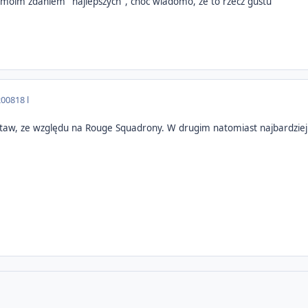
 moim zdaniem "najlepszych", choć wiadomo, że to rzecz gustu
2008
18 l
staw, ze względu na Rouge Squadrony. W drugim natomiast najbardziej 