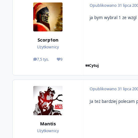
Opublikowano
31 lipca 20
ja bym wybral 1 ze wzgl
Scorp1on
Użytkownicy
7,5 tys.
9
odpowiedzi
Reputacja
Cytuj
Opublikowano
31 lipca 20
Ja też bardziej polecam 
Mantis
Użytkownicy