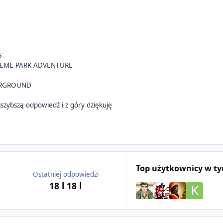
S
HEME PARK ADVENTURE
ERGROUND
jszybszą odpowiedź i z góry dziękuję
Top użytkownicy w t
Ostatniej odpowiedzi
18 l
18 l