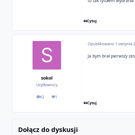
to tak tytułem wybrania
Cytuj
Opublikowano
1 sierpnia 
Ja bym brał pierwszy ze
sokol
Użytkownicy
62
1
odpowiedzi
Reputacja
Cytuj
Dołącz do dyskusji