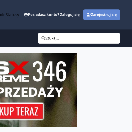
ite
Statusy
Posiadasz konto? Zaloguj się
Zarejestruj się
Szukaj...