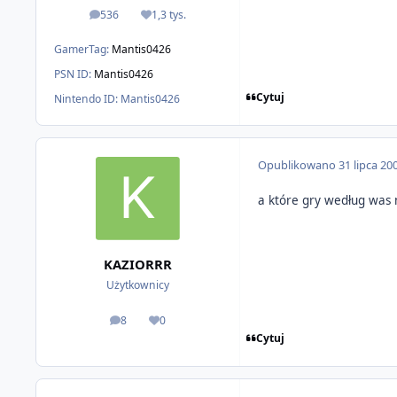
536
1,3 tys.
odpowiedzi
Reputacja
GamerTag:
Mantis0426
PSN ID:
Mantis0426
Cytuj
Nintendo ID:
Mantis0426
Opublikowano
31 lipca 20
a które gry według was 
KAZIORRR
Użytkownicy
8
0
odpowiedzi
Reputacja
Cytuj