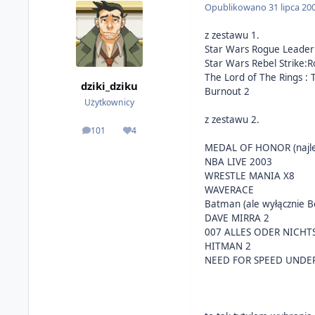
Opublikowano
31 lipca 20
z zestawu 1.
Star Wars Rogue Leader
Star Wars Rebel Strike:
The Lord of The Rings :
dziki_dziku
Burnout 2
Użytkownicy
z zestawu 2.
101
4
odpowiedzi
Reputacja
MEDAL OF HONOR (najlepie
NBA LIVE 2003
WRESTLE MANIA X8
WAVERACE
Batman (ale wyłącznie Be
DAVE MIRRA 2
007 ALLES ODER NICHTS(
HITMAN 2
NEED FOR SPEED UND