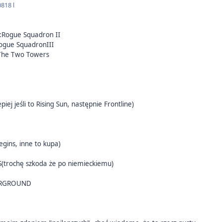
08
18 l
:Rogue Squadron II
Rogue SquadronIII
 The Two Towers
j jeśli to Rising Sun, następnie Frontline)
gins, inne to kupa)
trochę szkoda że po niemieckiemu)
ERGROUND