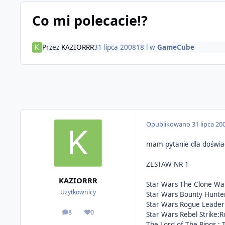
Co mi polecacie!?
Przez
KAZIORRR
31 lipca 2008
18 l
w
GameCube
Opublikowano
31 lipca 20
mam pytanie dla doświad
ZESTAW NR 1
KAZIORRR
Star Wars The Clone Wa
Użytkownicy
Star Wars Bounty Hunte
Star Wars Rogue Leader
8
0
Star Wars Rebel Strike:
odpowiedzi
Reputacja
The Lord of The Rings :