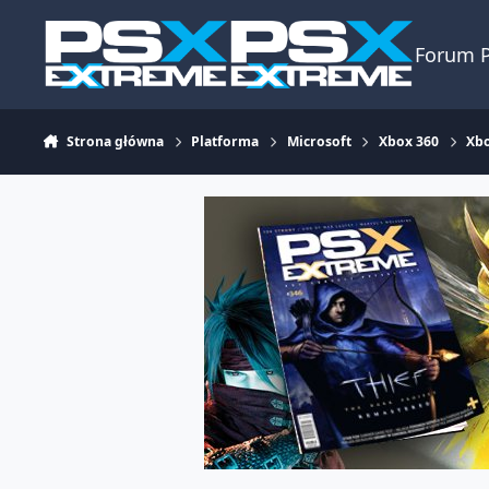
Skocz do zawartości
Forum 
Strona główna
Platforma
Microsoft
Xbox 360
Xbo