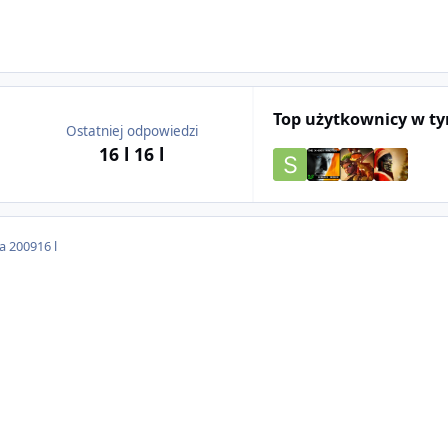
Top użytkownicy w t
Ostatniej odpowiedzi
16 l
16 l
da 2009
16 l