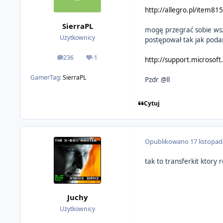
http://allegro.pl/item8
SierraPL
mogę przegrać sobie wsz
Użytkownicy
postępował tak jak poda
236
-1
http://support.microsof
odpowiedzi
Reputacja
GamerTag:
SierraPL
Pzdr @ll
Cytuj
Opublikowano
17 listopa
tak to transferkit ktory 
Juchy
Użytkownicy