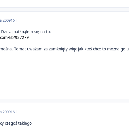
da 2009
16 l
 Dzisiaj natknąłem się na to:
t.com/kb/937279
że można. Temat uważam za zamknięty więc jak ktoś chce to można go 
da 2009
16 l
y czegoś takiego