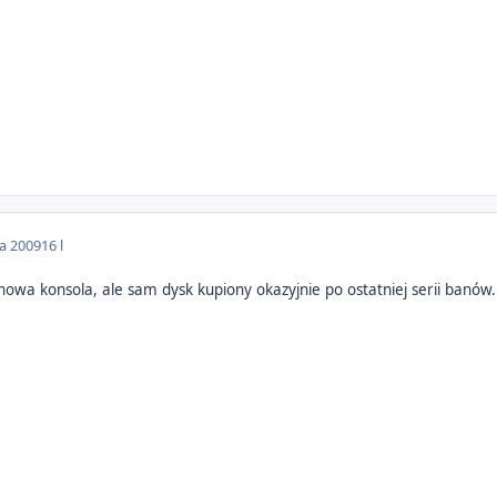
da 2009
16 l
 nowa konsola, ale sam dysk kupiony okazyjnie po ostatniej serii banów.