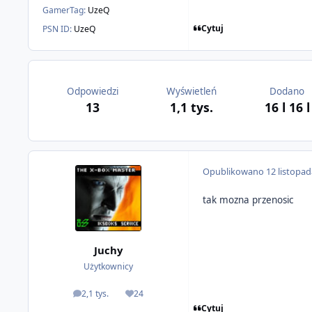
GamerTag:
UzeQ
Cytuj
PSN ID:
UzeQ
Odpowiedzi
Wyświetleń
Dodano
13
1,1 tys.
16 l
16 l
Opublikowano
12 listopa
tak mozna przenosic
Juchy
Użytkownicy
2,1 tys.
24
odpowiedzi
Reputacja
Cytuj