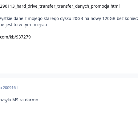
15296113_hard_drive_transfer_transfer_danych_promocja.html
ystkie dane z mojego starego dysku 20GB na nowy 120GB bez konieczn
ne jest to w tym miejscu
t.com/kb/937279
da 2009
16 l
rozsyla MS za darmo...