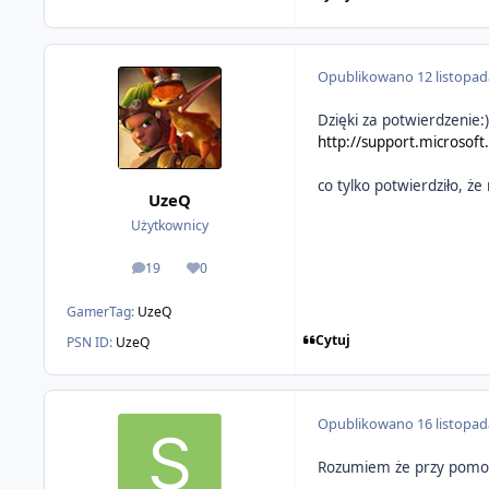
Opublikowano
12 listopa
Dzięki za potwierdzenie:)
http://support.microsof
co tylko potwierdziło, 
UzeQ
Użytkownicy
19
0
odpowiedzi
Reputacja
GamerTag:
UzeQ
Cytuj
PSN ID:
UzeQ
Opublikowano
16 listopa
Rozumiem że przy pomoc