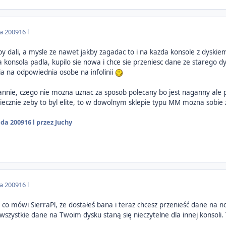
da 2009
16 l
 dali, a mysle ze nawet jakby zagadac to i na kazda konsole z dyskie
 konsola padla, kupilo sie nowa i chce sie przeniesc dane ze starego 
ia na odpowiednia osobe na infolinii
annie, czego nie mozna uznac za sposob polecany bo jest naganny ale
niecznie zeby to byl elite, to w dowolnym sklepie typu MM mozna sobie 
ada 2009
16 l
przez Juchy
da 2009
16 l
 mówi SierraPl, że dostałeś bana i teraz chcesz przenieść dane na now
szystkie dane na Twoim dysku staną się nieczytelne dla innej konsoli.