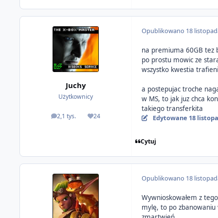
Opublikowano
18 listopa
na premiuma 60GB tez by
po prostu mowic ze stara
wszystko kwestia trafien
Juchy
a postepujac troche nag
Użytkownicy
w MS, to jak juz chca ko
takiego transferkita
2,1 tys.
24
Edytowane
18 listop
odpowiedzi
Reputacja
Cytuj
Opublikowano
18 listopa
Wywnioskowałem z tego co
mylę, to po zbanowaniu w
zmartwień.