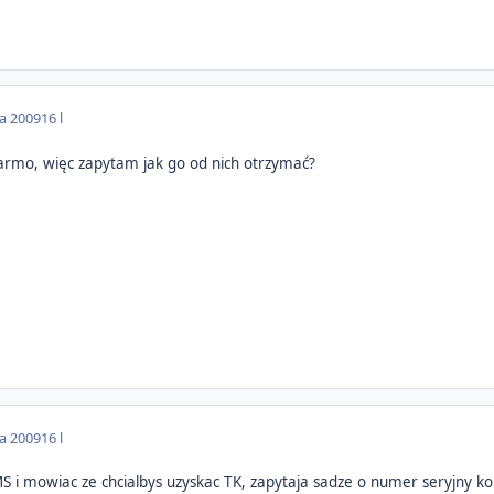
da 2009
16 l
darmo, więc zapytam jak go od nich otrzymać?
da 2009
16 l
i mowiac ze chcialbys uzyskac TK, zapytaja sadze o numer seryjny kon