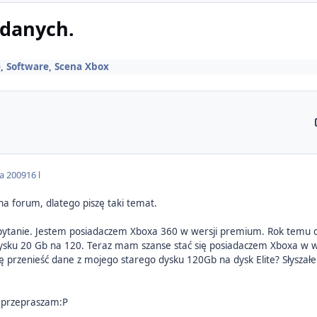
 danych.
, Software, Scena Xbox
da 2009
16 l
na forum, dlatego piszę taki temat.
ytanie. Jestem posiadaczem Xboxa 360 w wersji premium. Rok temu do
sku 20 Gb na 120. Teraz mam szanse stać się posiadaczem Xboxa w wers
rzenieść dane z mojego starego dysku 120Gb na dysk Elite? Słyszałem, ż
to przepraszam:P