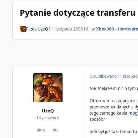
Pytanie dotyczące transferu
Przez
UzeQ
11 listopada 2009
16 l
w
Xbox360 - Hardware
Opublikowano
11 listopa
Nie znalazłem nic o tym 
Otóż mam następujące p
przenoszenia danych z dy
UzeQ
tego samego kabla mogę p
Użytkownicy
sposób?
19
0
Jeśli był już taki temat 
odpowiedzi
Reputacja