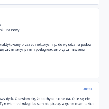
m
dysku na nowy
 praktykowany przez co niektorych np. do wyludzania padow
zajrzeć nr seryjny i nim poslugiwac sie przy zamawianiu
AUTOR
y dysk. Obawiam się, że to chyba nic nie da. O ile się nie
 Tyle wiem od kolegi, bo sam nie piracę, więc nie mam takich