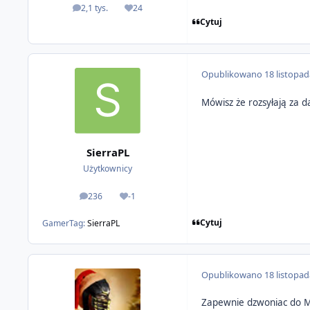
2,1 tys.
24
odpowiedzi
Reputacja
Cytuj
Opublikowano
18 listopa
Mówisz że rozsyłają za 
SierraPL
Użytkownicy
236
-1
odpowiedzi
Reputacja
Cytuj
GamerTag:
SierraPL
Opublikowano
18 listopa
Zapewnie dzwoniac do MS 