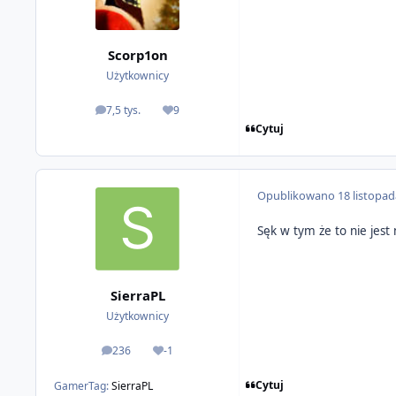
Scorp1on
Użytkownicy
7,5 tys.
9
odpowiedzi
Reputacja
Cytuj
Opublikowano
18 listopa
Sęk w tym że to nie jest
SierraPL
Użytkownicy
236
-1
odpowiedzi
Reputacja
Cytuj
GamerTag:
SierraPL