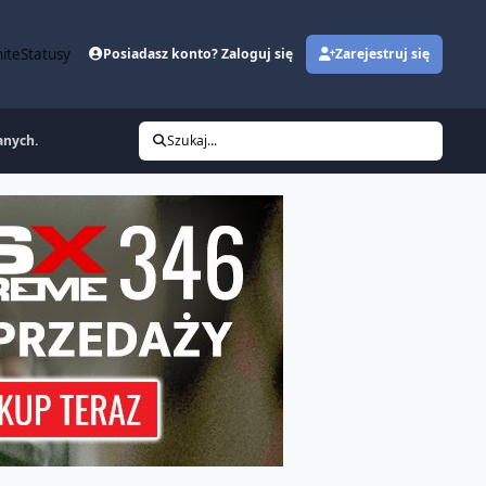
ite
Statusy
Posiadasz konto? Zaloguj się
Zarejestruj się
anych.
Szukaj...