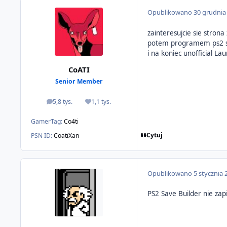
Opublikowano
30 grudnia
zainteresujcie sie stron
potem programem ps2 sa
i na koniec unofficial L
CoATI
Senior Member
5,8 tys.
1,1 tys.
odpowiedzi
Reputacja
GamerTag:
Co4ti
Cytuj
PSN ID:
CoatiXan
Opublikowano
5 stycznia 
PS2 Save Builder nie zap