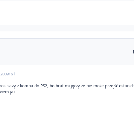
 2009
16 l
zenosi savy z kompa do PS2, bo brat mi jęczy że nie może przejść osta
wiem jak.