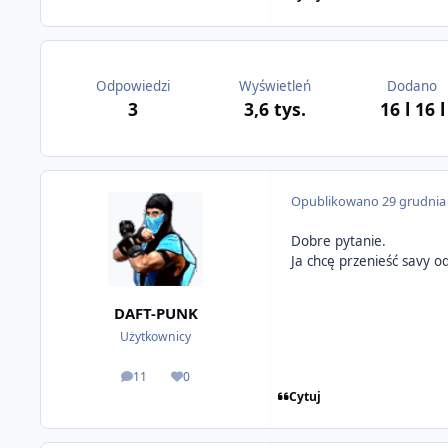
Odpowiedzi
Wyświetleń
Dodano
3
3,6 tys.
16 l
16 l
Opublikowano
29 grudnia
Dobre pytanie.
Ja chcę przenieść savy od
DAFT-PUNK
Użytkownicy
11
0
odpowiedzi
Reputacja
Cytuj