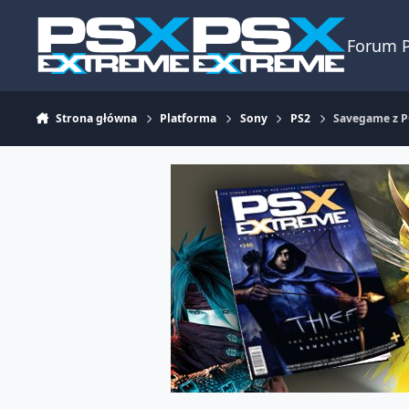
Skocz do zawartości
Forum 
Strona główna
Platforma
Sony
PS2
Savegame z P