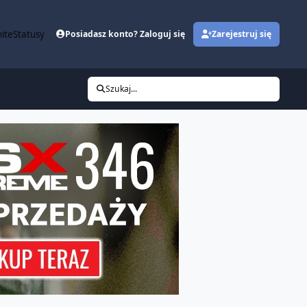
ite
Statusy
Posiadasz konto? Zaloguj się
Zarejestruj się
Szukaj...