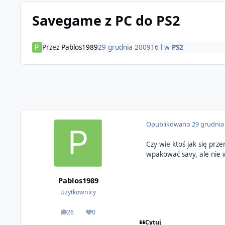
Savegame z PC do PS2
Przez
Pablos1989
29 grudnia 2009
16 l
w
PS2
Opublikowano
29 grudnia
Czy wie ktoś jak się pr
wpakować savy, ale nie 
Pablos1989
Użytkownicy
26
0
odpowiedzi
Reputacja
Cytuj