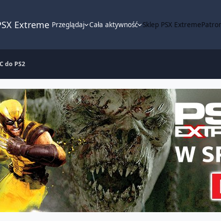
PSX Extreme
Przeglądaj
Cała aktywność
Sklep PSX Extreme
Patron
C do PS2