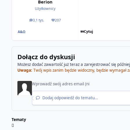
Berion
Użytkownicy
3,1 tys.
207
odpowiedzi
Reputacja
Cytuj
Α&Ω
Dołącz do dyskusji
Możesz dodać zawartość już teraz a zarejestrować się później.
Uwaga:
Twój wpis zanim będzie widoczny, będzie wymagał z
Dodaj odpowiedź do tematu...
Tematy