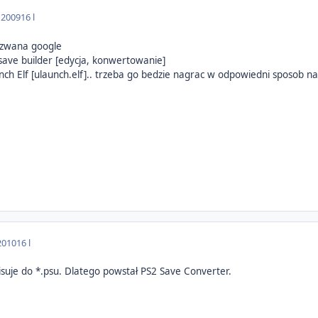
 2009
16 l
a zwana google
ve builder [edycja, konwertowanie]
aunch Elf [ulaunch.elf].. trzeba go bedzie nagrac w odpowiedni sposob na
2010
16 l
isuje do *.psu. Dlatego powstał PS2 Save Converter.