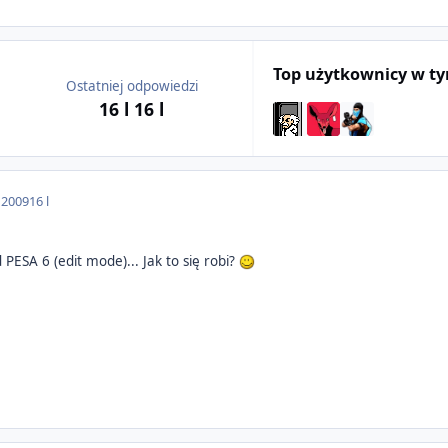
Top użytkownicy w t
Ostatniej odpowiedzi
16 l
16 l
 2009
16 l
 PESA 6 (edit mode)... Jak to się robi?