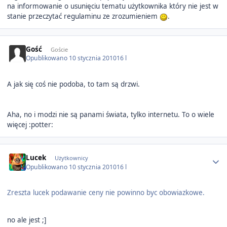
na informowanie o usunięciu tematu użytkownika który nie jest w
stanie przeczytać regulaminu ze zrozumieniem
.
Gość
Goście
Opublikowano
10 stycznia 2010
16 l
A jak się coś nie podoba, to tam są drzwi.
Aha, no i modzi nie są panami świata, tylko internetu. To o wiele
więcej :potter:
Author stats
Lucek
Użytkownicy
Opublikowano
10 stycznia 2010
16 l
Zreszta lucek podawanie ceny nie powinno byc obowiazkowe.
no ale jest ;]