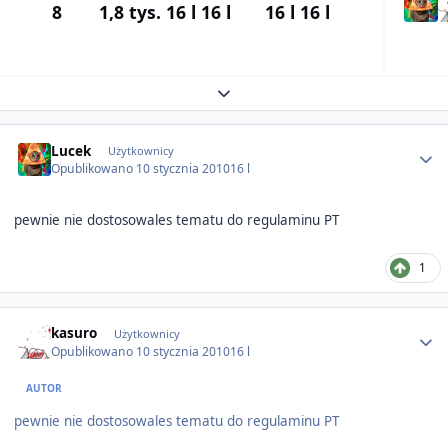
8
1,8 tys.
16 l
16 l
16 l
16 l
Expand topic overview
Author stats
Lucek
Użytkownicy
Opublikowano
10 stycznia 2010
16 l
pewnie nie dostosowales tematu do regulaminu PT
1
Author stats
kasuro
Użytkownicy
Opublikowano
10 stycznia 2010
16 l
AUTOR
pewnie nie dostosowales tematu do regulaminu PT