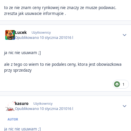
to ze nie znam ceny rynkowej nie znaczy ze musze podawac.
zreszta jak usuwacie informujcie .
Author stats
Lucek
Użytkownicy
Opublikowano
10 stycznia 2010
16 l
ja nic nie usuwam ;]
ale z tego co wiem to nie podales ceny, ktora jest obowiazkowa
przy sprzedazy
1
Author stats
kasuro
Użytkownicy
Opublikowano
10 stycznia 2010
16 l
AUTOR
ja nic nie usuwam ;]