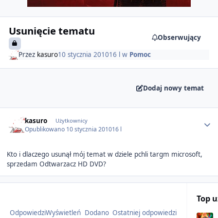
Usunięcie tematu
Obserwujący
Przez
kasuro
10 stycznia 2010
16 l
w
Pomoc
Dodaj nowy temat
Author stats
kasuro
Użytkownicy
Opublikowano
10 stycznia 2010
16 l
Kto i dlaczego usunął mój temat w dziele pchli targm microsoft,
sprzedam Odtwarzacz HD DVD?
Top 
Odpowiedzi
Wyświetleń
Dodano
Ostatniej odpowiedzi