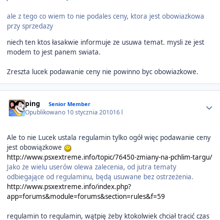
ale z tego co wiem to nie podales ceny, ktora jest obowiazkowa
przy sprzedazy
niech ten ktos łasakwie informuje ze usuwa temat. mysli ze jest
modem to jest panem swiata.
Zreszta lucek podawanie ceny nie powinno byc obowiazkowe.
Author stats
ping
Senior Member
Opublikowano
10 stycznia 2010
16 l
Ale to nie Lucek ustala regulamin tylko ogół więc podawanie ceny
jest obowiązkowe
http://www.psxextreme.info/topic/76450-zmiany-na-pchlim-targu/
Jako że wielu userów olewa zalecenia, od jutra tematy
odbiegające od regulaminu, będą usuwane bez ostrzeżenia.
http://www.psxextreme.info/index.php?
app=forums&module=forums&section=rules&f=59
regulamin to regulamin, wątpię żeby ktokolwiek chciał tracić czas