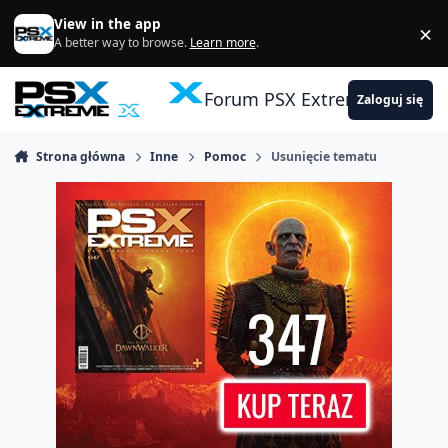
Skocz do zawartości
View in the app
×
Di
A better way to browse.
Learn more
.
Forum PSX Extreme
Zaloguj się
Strona główna
Inne
Pomoc
Usunięcie tematu