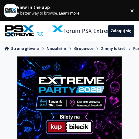
Skocz do zawartości
View in the app
×
Di
A better way to browse.
Learn more
.
Forum PSX Extreme
Zaloguj się
Strona główna
Niezależni
Grupowce
Zimny łokieć
Fun