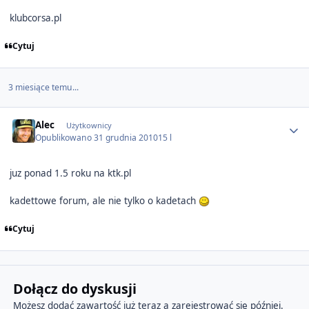
klubcorsa.pl
Cytuj
3 miesiące temu...
Author stats
Alec
Użytkownicy
Opublikowano
31 grudnia 2010
15 l
juz ponad 1.5 roku na ktk.pl
kadettowe forum, ale nie tylko o kadetach
Cytuj
Dołącz do dyskusji
Możesz dodać zawartość już teraz a zarejestrować się później.