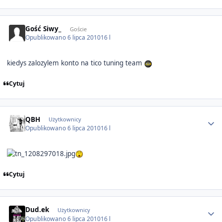
Gość Siwy_
Goście
Opublikowano
6 lipca 2010
16 l
kiedys zalozylem konto na tico tuning team
Cytuj
Author stats
QBH
Użytkownicy
Opublikowano
6 lipca 2010
16 l
Cytuj
Author stats
Dud.ek
Użytkownicy
Opublikowano
6 lipca 2010
16 l