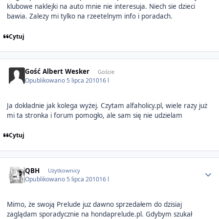
klubowe naklejki na auto mnie nie interesuja. Niech sie dzieci
bawia. Zalezy mi tylko na rzeetelnym info i poradach.
Cytuj
Gość Albert Wesker
Goście
Opublikowano
5 lipca 2010
16 l
Ja dokładnie jak kolega wyżej. Czytam alfaholicy.pl, wiele razy już
mi ta stronka i forum pomogło, ale sam się nie udzielam
Cytuj
Author stats
QBH
Użytkownicy
Opublikowano
5 lipca 2010
16 l
Mimo, że swoją Prelude juz dawno sprzedałem do dzisiaj
zaglądam sporadycznie na hondaprelude.pl. Gdybym szukał