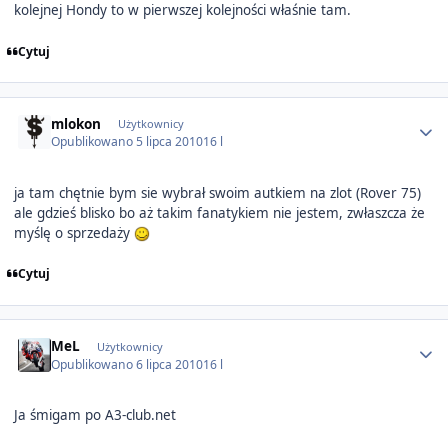
kolejnej Hondy to w pierwszej kolejności właśnie tam.
Cytuj
Author stats
mlokon
Użytkownicy
Opublikowano
5 lipca 2010
16 l
ja tam chętnie bym sie wybrał swoim autkiem na zlot (Rover 75)
ale gdzieś blisko bo aż takim fanatykiem nie jestem, zwłaszcza że
myślę o sprzedaży
Cytuj
Author stats
MeL
Użytkownicy
Opublikowano
6 lipca 2010
16 l
Ja śmigam po A3-club.net