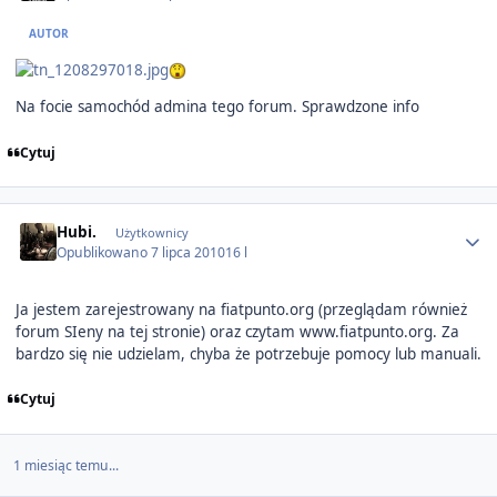
AUTOR
Na focie samochód admina tego forum. Sprawdzone info
Cytuj
Author stats
Hubi.
Użytkownicy
Opublikowano
7 lipca 2010
16 l
Ja jestem zarejestrowany na fiatpunto.org (przeglądam również
forum SIeny na tej stronie) oraz czytam www.fiatpunto.org. Za
bardzo się nie udzielam, chyba że potrzebuje pomocy lub manuali.
Cytuj
1 miesiąc temu...