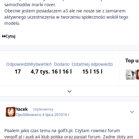
samochodów marki rover.
Obecnie jestem posiadaczem a3 ale nie nosze sie z zamiarem
aktywnego uczestniczenia w tworzeniu społeczności wokół tego
modelu
Cytuj
Top 
Odpowiedzi
Wyświetleń
Dodano
Ostatniej odpowiedzi
17
4,7 tys.
16 l
16 l
15 l
15 l
Expand topic overview
Author stats
Yacek
Użytkownicy
Opublikowano
4 lipca 2010
16 l
Pisalem jakis czas temu na golf3.pl. Czytam rowniez forum
vwgolf.pl i audi a4 klub polska oraz passat forum. Zadne zloty ani