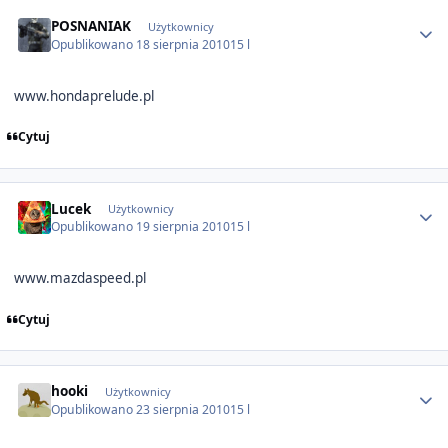
Author stats
POSNANIAK
Użytkownicy
Opublikowano
18 sierpnia 2010
15 l
www.hondaprelude.pl
Cytuj
Author stats
Lucek
Użytkownicy
Opublikowano
19 sierpnia 2010
15 l
www.mazdaspeed.pl
Cytuj
Author stats
hooki
Użytkownicy
Opublikowano
23 sierpnia 2010
15 l