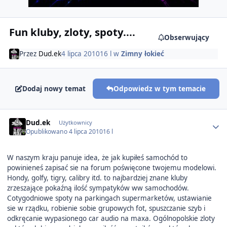
Fun kluby, zloty, spoty....
Obserwujący
Przez
Dud.ek
4 lipca 2010
16 l
w
Zimny łokieć
Dodaj nowy temat
Odpowiedz w tym temacie
Author stats
Dud.ek
Użytkownicy
Opublikowano
4 lipca 2010
16 l
W naszym kraju panuje idea, że jak kupiłeś samochód to
powinieneś zapisać sie na forum poświęcone twojemu modelowi.
Hondy, golfy, tigry, calibry itd. to najbardziej znane kluby
zrzeszające pokaźną ilość sympatyków ww samochodów.
Cotygodniowe spoty na parkingach supermarketów, ustawianie
sie w rządku, robienie sobie grupowych fot, spuszczanie szyb i
odkręcanie wypasionego car audio na maxa. Ogólnopolskie zloty