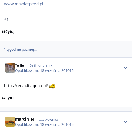
www.mazdaspeed.pl
+1
Cytuj
4 tygodnie później...
Author stats
TeBe
Be fit or die tryin'
Opublikowano
18 września 2010
15 l
http://renaultlaguna.pl/
Cytuj
Author stats
marcin_N
Użytkownicy
Opublikowano
18 września 2010
15 l