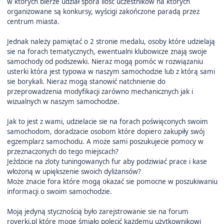
w których bierze udział spora ilość uczestników na których
organizowane są konkursy, wyścigi zakończone paradą przez
centrum miasta.
Jednak należy pamiętać o 2 stronie medalu, osoby które udzielają
sie na forach tematycznych, ewentualni klubowicze znają swoje
samochody od podszewki. Nieraz mogą pomóc w rozwiązaniu
usterki która jest typowa w naszym samochodzie lub z którą sami
sie borykali. Nieraz mogą stanowić natchnienie do
przeprowadzenia modyfikacji zarówno mechanicznych jak i
wizualnych w naszym samochodzie.
Jak to jest z wami, udzielacie sie na forach poświęconych swoim
samochodom, doradzacie osobom które dopiero zakupiły swój
egzemplarz samochodu. A może sami poszukujecie pomocy w
przeznaczonych do tego miejscach?
Jeździcie na zloty tuningowanych fur aby podziwiać prace i kase
włożoną w upiększenie swoich dyliżansów?
Może znacie fora które mogą okazać sie pomocne w poszukiwaniu
informacji o swoim samochodzie.
Moją jedyną stycznością było zarejstrowanie sie na forum
roverki.pl które moge śmiało polecić każdemu użytkownikowi