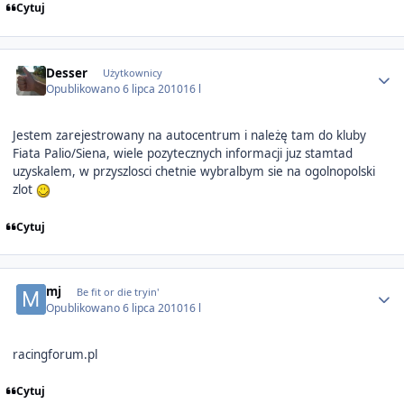
Cytuj
Author stats
Desser
Użytkownicy
Opublikowano
6 lipca 2010
16 l
Jestem zarejestrowany na autocentrum i należę tam do kluby
Fiata Palio/Siena, wiele pozytecznych informacji juz stamtad
uzyskalem, w przyszlosci chetnie wybralbym sie na ogolnopolski
zlot
Cytuj
Author stats
mj
Be fit or die tryin'
Opublikowano
6 lipca 2010
16 l
racingforum.pl
Cytuj