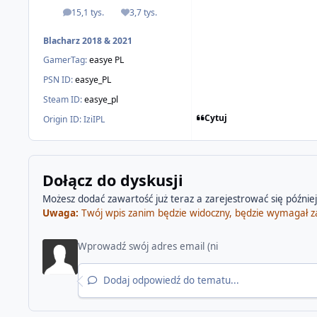
15,1 tys.
3,7 tys.
odpowiedzi
Reputacja
Blacharz 2018 & 2021
GamerTag:
easye PL
PSN ID:
easye_PL
Steam ID:
easye_pl
Cytuj
Origin ID:
IziIPL
Dołącz do dyskusji
Możesz dodać zawartość już teraz a zarejestrować się później.
Uwaga:
Twój wpis zanim będzie widoczny, będzie wymagał z
Dodaj odpowiedź do tematu...