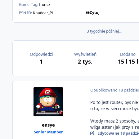
GamerTag:
froncz
Cytuj
PSN ID:
Khadgar_PL
3 tygodnie później...
Odpowiedzi
Wyświetleń
Dodano
1
2 tys.
15 l
15 l
Opublikowano
18 paździe
Po to jest router, bys 
o to, ze w sieci moze b
Wtedy masz 2 sposoby, al
easye
wilga.aster (jak przy 1 
Senior Member
Edytowane
18 paździ