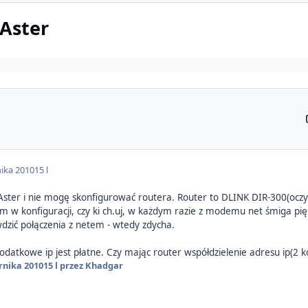
 Aster
nika 2010
15 l
ter i nie mogę skonfigurować routera. Router to DLINK DIR-300(oczywiś
m w konfiguracji, czy ki ch.uj, w każdym razie z modemu net śmiga piękn
dzić połączenia z netem - wtedy zdycha.
 dodatkowe ip jest płatne. Czy mając router współdzielenie adresu ip(2
rnika 2010
15 l
przez Khadgar