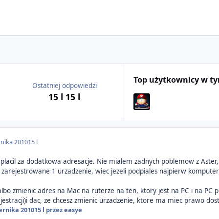
Top użytkownicy w t
Ostatniej odpowiedzi
15 l
15 l
rnika 2010
15 l
nie placil za dodatkowa adresacje. Nie mialem zadnych poblemow z Aste
yc zarejestrowane 1 urzadzenie, wiec jezeli podpiales najpierw kompu
bo zmienic adres na Mac na ruterze na ten, ktory jest na PC i na PC pr
rejestracji)i dac, ze chcesz zmienic urzadzenie, ktore ma miec prawo do
ernika 2010
15 l
przez easye