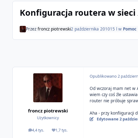
Konfiguracja routera w sieci
Przez
froncz piotrewski
2 października 2010
15 l
w
Pomoc
Opublikowano
2 paździer
Od wczoraj mam net w As
wiem czy coś źle ustawia
router nie próbuje spraw
froncz piotrewski
Aha - przy konfiiguracji
Użytkownicy
Edytowane
2 paździe
4,4 tys.
1,7 tys.
odpowiedzi
Reputacja