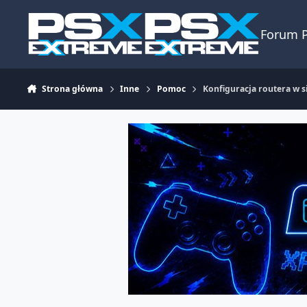
Skocz do zawartości
Forum 
Strona główna
Inne
Pomoc
Konfiguracja routera w si