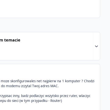
ym temacie
Expand to
r, moze skonfigurowales net najpierw na 1 komputer ? Chodzi
ter do modemu zczytal Twoj adres MAC.
zypisac inny, badz podlaczyc wszytsko przez ruter, wlaczyc
stepu do sieci (w tym przypadku - Router)