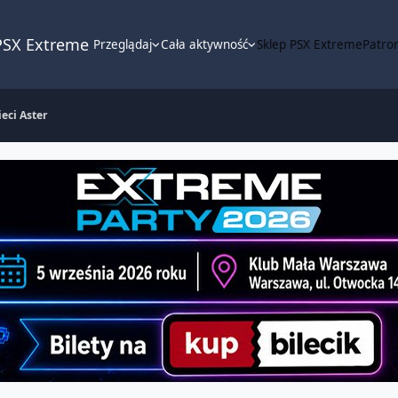
PSX Extreme
Przeglądaj
Cała aktywność
Sklep PSX Extreme
Patron
eci Aster