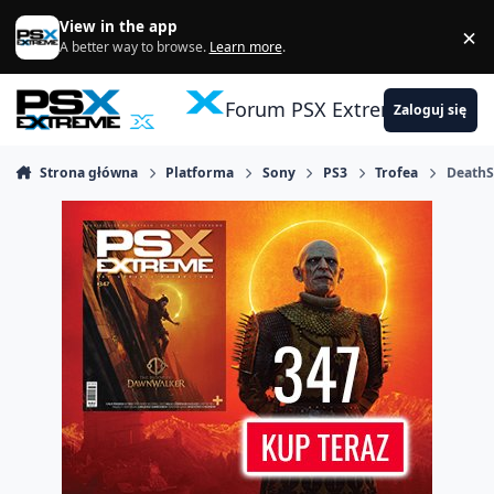
Skocz do zawartości
View in the app
×
Di
A better way to browse.
Learn more
.
Forum PSX Extreme
Zaloguj się
Strona główna
Platforma
Sony
PS3
Trofea
Death