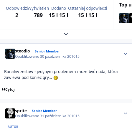
Top 
Odpowiedzi
Wyświetleń
Dodano
Ostatniej odpowiedzi
2
789
15 l
15 l
15 l
15 l
Expand topic overview
Author stats
stoodio
Senior Member
Opublikowano
30 października 2010
15 l
Banalny zestaw - jedynym problemem może być nuda, którą
zawiewa pod koniec gry...
Cytuj
Author stats
sprite
Senior Member
Opublikowano
31 października 2010
15 l
AUTOR