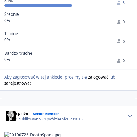
60%
3
Średnie
0%
0
Trudne
0%
0
Bardzo trudne
0%
0
Aby zagłosować w tej ankiecie, prosimy się
zalogować
lub
zarejestrować
.
Author stats
sprite
Senior Member
Opublikowano
24 października 2010
15 l