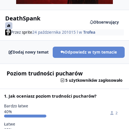
DeathSpank
Obserwujący
Przez
sprite
24 października 2010
15 l
w
Trofea
Dodaj nowy temat
Odpowiedz w tym temacie
Poziom trudności pucharów
5 użytkowników zagłosowało
1. Jak oceniasz poziom trudności pucharów?
Bardzo łatwe
40%
2
Łatwe