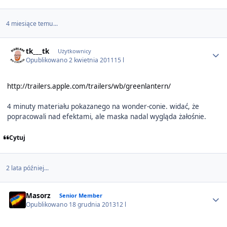
4 miesiące temu...
Author stats
tk___tk
Użytkownicy
Opublikowano
2 kwietnia 2011
15 l
http://trailers.apple.com/trailers/wb/greenlantern/
4 minuty materiału pokazanego na wonder-conie. widać, że
popracowali nad efektami, ale maska nadal wygląda żałośnie.
Cytuj
2 lata później...
Author stats
Masorz
Senior Member
Opublikowano
18 grudnia 2013
12 l