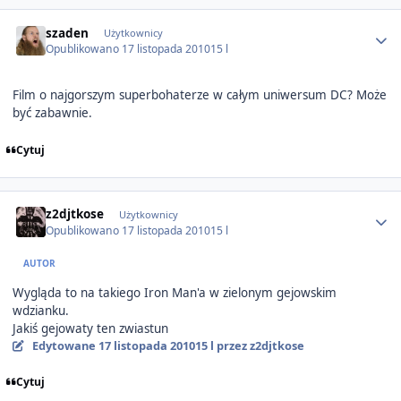
Author stats
szaden
Użytkownicy
Opublikowano
17 listopada 2010
15 l
Film o najgorszym superbohaterze w całym uniwersum DC? Może
być zabawnie.
Cytuj
Author stats
z2djtkose
Użytkownicy
Opublikowano
17 listopada 2010
15 l
AUTOR
Wygląda to na takiego Iron Man'a w zielonym gejowskim
wdzianku.
Jakiś gejowaty ten zwiastun
Edytowane
17 listopada 2010
15 l
przez z2djtkose
Cytuj