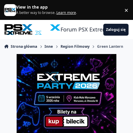
Skocz do zawartości
View in the app
×
Di
A better way to browse.
Learn more
.
Forum PSX Extreme
Zaloguj się
Strona główna
Inne
Region Filmowy
Green Lantern