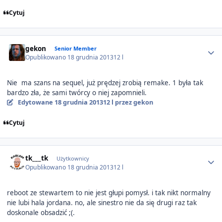
Cytuj
Author stats
gekon
Senior Member
Opublikowano
18 grudnia 2013
12 l
Nie ma szans na sequel, już prędzej zrobią remake. 1 była tak
bardzo zła, że sami twórcy o niej zapomnieli.
Edytowane
18 grudnia 2013
12 l
przez gekon
Cytuj
Author stats
tk___tk
Użytkownicy
Opublikowano
18 grudnia 2013
12 l
reboot ze stewartem to nie jest głupi pomysł. i tak nikt normalny
nie lubi hala jordana. no, ale sinestro nie da się drugi raz tak
doskonale obsadzić ;(.