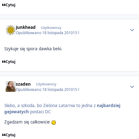
Cytuj
Author stats
Junkhead
Użytkownicy
Opublikowano
18 listopada 2010
15 l
Szykuje się spora dawka beki.
Cytuj
Author stats
szaden
Użytkownicy
Opublikowano
18 listopada 2010
15 l
Słabo, a szkoda, bo Zielona Latarnia to jedna z
najbardziej
gejowatych
postaci DC
Zgadzam się całkowicie
Cytuj