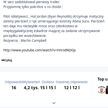
W sieci zadebiutował pierwszy trailer.
Przypomnę tylko pokrótce o co chodzi :
Pilot oblatywacz , Hal Jordan (Ryan Reynolds) otrzymuje mistyczny
zielony pierścień z rąk umierającego kosmity Abina Sura. Pierścień
ten daje mu niezwykłe moce oraz członkostwo w
międzygalaktycznej eskadrze mającej za zadanie utrzymywanie
porządku we wszechświecie.
Reżyseria : Martin Campbell
http://www.youtube.com/watch?v=HnrsdWJXIjs
Cytuj
Top 
Odpowiedzi
Wyświetleń
Dodano
Ostatniej odpowiedzi
16
4,2 tys.
15 l
15 l
12 l
12 l
Expand topic overview