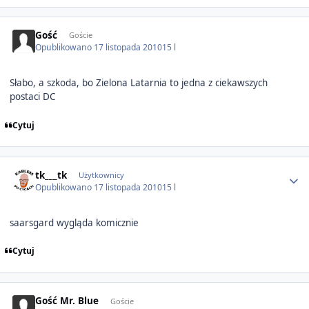
Gość
Goście
Opublikowano
17 listopada 2010
15 l
Słabo, a szkoda, bo Zielona Latarnia to jedna z ciekawszych
postaci DC
Cytuj
Author stats
tk___tk
Użytkownicy
Opublikowano
17 listopada 2010
15 l
saarsgard wygląda komicznie
Cytuj
Gość Mr. Blue
Goście