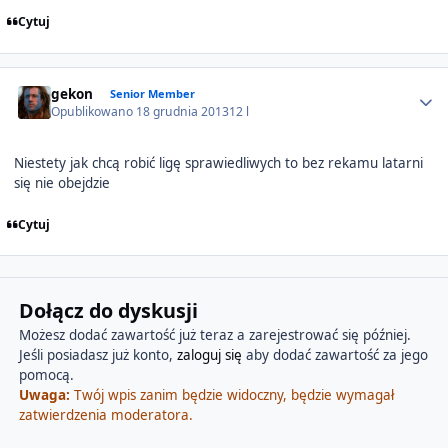
Cytuj
Author stats
gekon
Senior Member
Opublikowano
18 grudnia 2013
12 l
Niestety jak chcą robić ligę sprawiedliwych to bez rekamu latarni
się nie obejdzie
Cytuj
Dołącz do dyskusji
Możesz dodać zawartość już teraz a zarejestrować się później.
Jeśli posiadasz już konto,
zaloguj się
aby dodać zawartość za jego
pomocą.
Uwaga:
Twój wpis zanim będzie widoczny, będzie wymagał
zatwierdzenia moderatora.