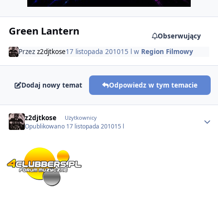
Green Lantern
Obserwujący
Przez
z2djtkose
17 listopada 2010
15 l
w
Region Filmowy
Dodaj nowy temat
Odpowiedz w tym temacie
Author stats
z2djtkose
Użytkownicy
Opublikowano
17 listopada 2010
15 l