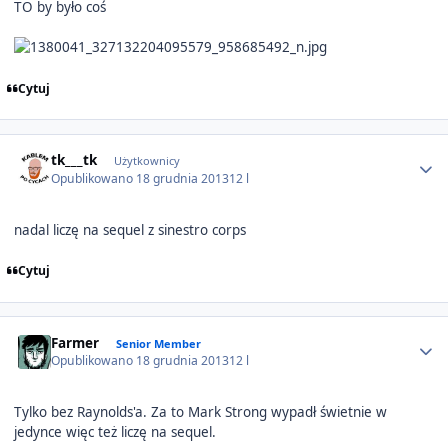
TO by było coś
Cytuj
Author stats
tk___tk
Użytkownicy
Opublikowano
18 grudnia 2013
12 l
nadal liczę na sequel z sinestro corps
Cytuj
Author stats
Farmer
Senior Member
Opublikowano
18 grudnia 2013
12 l
Tylko bez Raynolds'a. Za to Mark Strong wypadł świetnie w
jedynce więc też liczę na sequel.