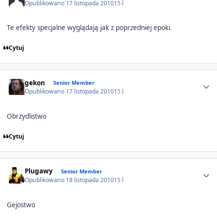
Opublikowano
17 listopada 2010
15 l
Te efekty specjalne wyglądają jak z poprzedniej epoki.
Cytuj
Author stats
gekon
Senior Member
Opublikowano
17 listopada 2010
15 l
Obrzydlistwo
Cytuj
Author stats
Plugawy
Senior Member
Opublikowano
18 listopada 2010
15 l
Gejostwo