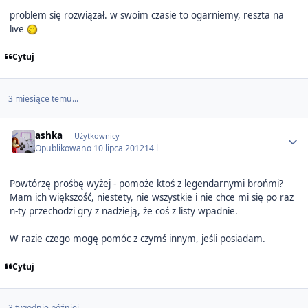
problem się rozwiązał. w swoim czasie to ogarniemy, reszta na
live
Cytuj
3 miesiące temu...
Author stats
ashka
Użytkownicy
Opublikowano
10 lipca 2012
14 l
Powtórzę prośbę wyżej - pomoże ktoś z legendarnymi brońmi?
Mam ich większość, niestety, nie wszystkie i nie chce mi się po raz
n-ty przechodzi gry z nadzieją, że coś z listy wpadnie.
W razie czego mogę pomóc z czymś innym, jeśli posiadam.
Cytuj
3 tygodnie później...