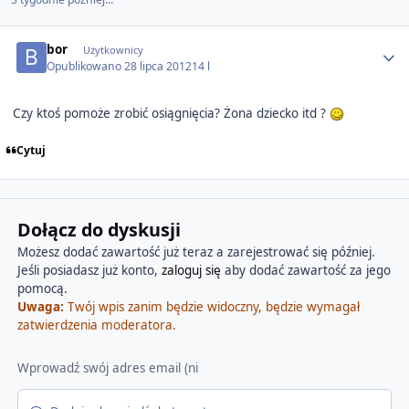
Author stats
bor
Użytkownicy
Opublikowano
28 lipca 2012
14 l
Czy ktoś pomoże zrobić osiągnięcia? Żona dziecko itd ?
Cytuj
Dołącz do dyskusji
Możesz dodać zawartość już teraz a zarejestrować się później.
Jeśli posiadasz już konto,
zaloguj się
aby dodać zawartość za jego
pomocą.
Uwaga:
Twój wpis zanim będzie widoczny, będzie wymagał
zatwierdzenia moderatora.