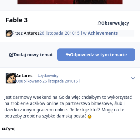
Fable 3
Obserwujący
Przez
Antares
26 listopada 2010
15 l
w
Achievements
Dodaj nowy temat
Odpowiedz w tym temacie
Author stats
Antares
Użytkownicy
Opublikowano
26 listopada 2010
15 l
Jest darmowy weekend na Golda więc chciałbym to wykorzystać
na zrobienie aczików online za partnerstwo biznesowe, ślub i
dziecko z innym graczem online. Reflektuje ktoś? Mogę na te
potrzeby zrobić na szybko damską postać
Cytuj