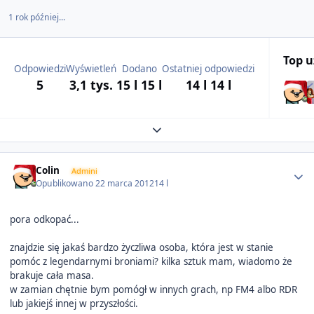
1 rok później...
Top 
Odpowiedzi
Wyświetleń
Dodano
Ostatniej odpowiedzi
5
3,1 tys.
15 l
15 l
14 l
14 l
Expand topic overview
Author stats
Colin
Admini
Opublikowano
22 marca 2012
14 l
pora odkopać...
znajdzie się jakaś bardzo życzliwa osoba, która jest w stanie
pomóc z legendarnymi broniami? kilka sztuk mam, wiadomo że
brakuje cała masa.
w zamian chętnie bym pomógł w innych grach, np FM4 albo RDR
lub jakiejś innej w przyszłości.