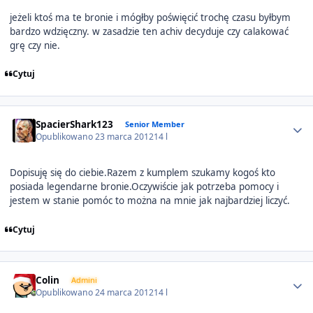
jeżeli ktoś ma te bronie i mógłby poświęcić trochę czasu byłbym
bardzo wdzięczny. w zasadzie ten achiv decyduje czy calakować
grę czy nie.
Cytuj
Author stats
SpacierShark123
Senior Member
Opublikowano
23 marca 2012
14 l
Dopisuję się do ciebie.Razem z kumplem szukamy kogoś kto
posiada legendarne bronie.Oczywiście jak potrzeba pomocy i
jestem w stanie pomóc to można na mnie jak najbardziej liczyć.
Cytuj
Author stats
Colin
Admini
Opublikowano
24 marca 2012
14 l