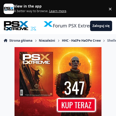
Skocz do zawartości
View in the app
×
Di
A better way to browse.
Learn more
.
Forum PSX Extreme
Zaloguj się
Strona główna
Niezależni
HHC - HaIPe HaOPe Crew
Shell