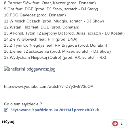
8.Paręset Słów feat. Onar, Kaczor (prod. Donatan)
9.Gra feat. DGE (prod. DJ Story, scratch - DJ Story)
10.PDG Gawrosz (prod. Donatan)
11.W Moich Oczach (prod. Muggin, scratch - DJ Show)
12.Wstań I Idź feat. DGE (prod. Donatan)
13.Alkohol, Tytoń I Zapętlony Bit (prod. Julas, scratch - DJ Kostek)
14.Źle W Głowach feat. PIH (prod. DNA)
15.Z Tymi Co Niegdyś feat. RR Brygada (prod. Donatan)
16.Element Zaskoczenia (prod. Mikser, scratch - DJ Show)
17.Wydycham Niepokój (Outro) (prod. RX, scratch - RX)
http://www.youtube.com/watch?v=Z7y3w5V3qOA
Co o tym sądziecie.?
Edytowane
9 października 2011
14 l
przez xBOYkk
Cytuj
2