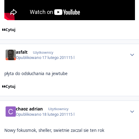
Cytuj
Author stats
asfalt
Użytkownicy
Opublikowano
17 lutego 2011
15 l
płyta do odsłuchania na jewtube
Cytuj
Author stats
chaoz adrian
Użytkownicy
Opublikowano
18 lutego 2011
15 l
Nowy fokusmok, sheller, swietnie zaczal sie ten rok