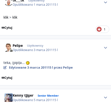
tk___tk
Użytkownicy
Opublikowano
1 marca 2011
15 l
klik
>
klik
Cytuj
1
Author stats
Pelipe
Użytkownicy
Opublikowano
3 marca 2011
15 l
teka, (pipi)a...
Edytowane
3 marca 2011
15 l
przez Pelipe
Cytuj
Author stats
Kenny tJJger
Senior Member
Opublikowano
5 marca 2011
15 l