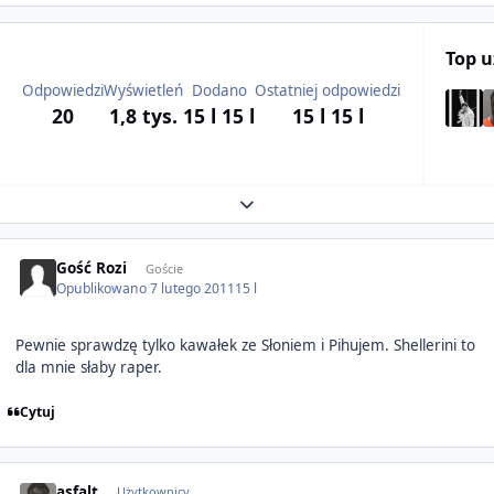
Top 
Odpowiedzi
Wyświetleń
Dodano
Ostatniej odpowiedzi
20
1,8 tys.
15 l
15 l
15 l
15 l
Expand topic overview
Gość Rozi
Goście
Opublikowano
7 lutego 2011
15 l
Pewnie sprawdzę tylko kawałek ze Słoniem i Pihujem. Shellerini to
dla mnie słaby raper.
Cytuj
Author stats
asfalt
Użytkownicy