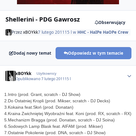
Shellerini - PDG Gawrosz
Obserwujący
Przez
xBOYkk
7 lutego 2011
15 l
w
HHC - HaIPe HaOPe Crew
Dodaj nowy temat
Odpowiedz w tym temacie
Author stats
xBOYkk
Użytkownicy
Opublikowano
7 lutego 2011
15 l
1.Intro (prod. Grant, scratch - DJ Show)
2.Do Ostatniej Kropli (prod. Mikser, scratch - DJ Decks)
3.Kokaina feat.Słoń (prod. Donatan)
4.Kraina Zwichniętej Wyobraźni feat. Koni (prod. RX, scratch - RX)
5.Mechanizm Bragga (prod. Donatan, scratch - DJ Soina)
6.Sodowych Lamp Blask feat. AIFAM (prod. Mikser)
7.Ostatnie Pokolenie (prod. DNA, scratch - DJ Show)