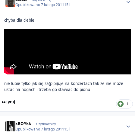
Opublikowano
7 lutego 2011
15 l
chyba dla ciebie!
nie lubie tylko jak się za(pipi)uje na koncertach tak ze nie moze
ustac na nogach i trzeba go stawiac do pionu
Cytuj
1
Author stats
xBOYkk
Użytkownicy
Opublikowano
7 lutego 2011
15 l