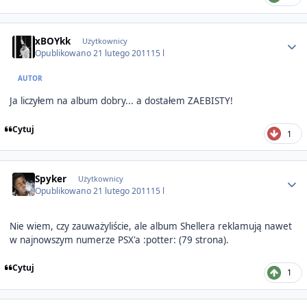
Author stats
xBOYkk
Użytkownicy
Opublikowano
21 lutego 2011
15 l
AUTOR
Ja liczyłem na album dobry... a dostałem ZAEBISTY!
Cytuj
1
Author stats
Spyker
Użytkownicy
Opublikowano
21 lutego 2011
15 l
Nie wiem, czy zauważyliście, ale album Shellera reklamują nawet
w najnowszym numerze PSX'a :potter: (79 strona).
Cytuj
1
Author stats