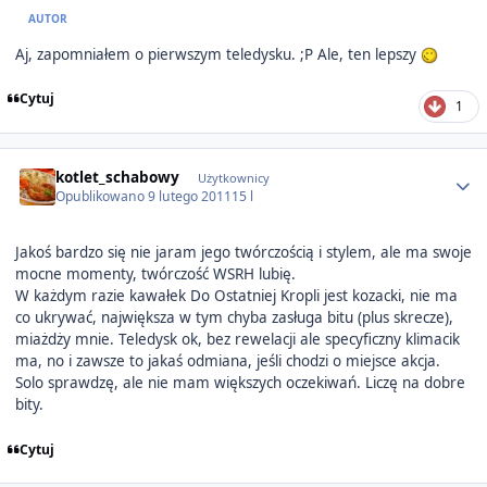
AUTOR
Aj, zapomniałem o pierwszym teledysku. ;P Ale, ten lepszy
Cytuj
1
Author stats
kotlet_schabowy
Użytkownicy
Opublikowano
9 lutego 2011
15 l
Jakoś bardzo się nie jaram jego twórczością i stylem, ale ma swoje
mocne momenty, twórczość WSRH lubię.
W każdym razie kawałek Do Ostatniej Kropli jest kozacki, nie ma
co ukrywać, największa w tym chyba zasługa bitu (plus skrecze),
miażdży mnie. Teledysk ok, bez rewelacji ale specyficzny klimacik
ma, no i zawsze to jakaś odmiana, jeśli chodzi o miejsce akcja.
Solo sprawdzę, ale nie mam większych oczekiwań. Liczę na dobre
bity.
Cytuj