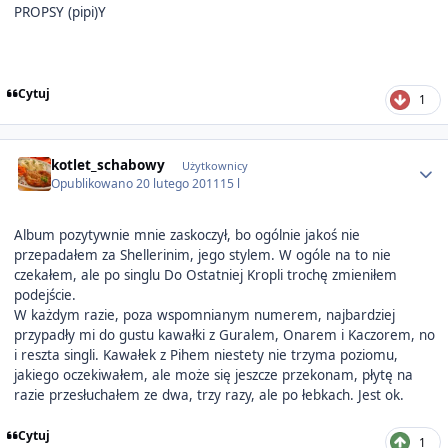
PROPSY (pipi)Y
Cytuj
1
Author stats
kotlet_schabowy
Użytkownicy
Opublikowano
20 lutego 2011
15 l
Album pozytywnie mnie zaskoczył, bo ogólnie jakoś nie
przepadałem za Shellerinim, jego stylem. W ogóle na to nie
czekałem, ale po singlu Do Ostatniej Kropli trochę zmieniłem
podejście.
W każdym razie, poza wspomnianym numerem, najbardziej
przypadły mi do gustu kawałki z Guralem, Onarem i Kaczorem, no
i reszta singli. Kawałek z Pihem niestety nie trzyma poziomu,
jakiego oczekiwałem, ale może się jeszcze przekonam, płytę na
razie przesłuchałem ze dwa, trzy razy, ale po łebkach. Jest ok.
Cytuj
1