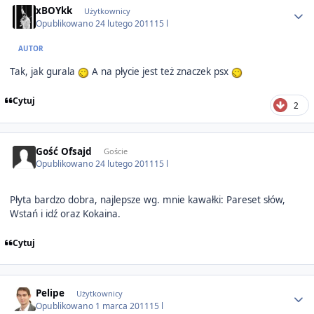
xBOYkk
Użytkownicy
Opublikowano
24 lutego 2011
15 l
AUTOR
Tak, jak gurala
A na płycie jest też znaczek psx
Cytuj
2
Gość Ofsajd
Goście
Opublikowano
24 lutego 2011
15 l
Płyta bardzo dobra, najlepsze wg. mnie kawałki: Pareset słów,
Wstań i idź oraz Kokaina.
Cytuj
Author stats
Pelipe
Użytkownicy
Opublikowano
1 marca 2011
15 l