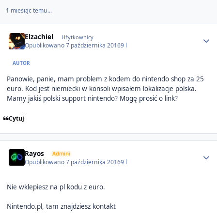
1 miesiąc temu...
Author stats
Elzachiel
Użytkownicy
Opublikowano
7 października 2016
9 l
AUTOR
Panowie, panie, mam problem z kodem do nintendo shop za 25
euro. Kod jest niemiecki w konsoli wpisałem lokalizacje polska.
Mamy jakiś polski support nintendo? Mogę prosić o link?
Cytuj
Author stats
Rayos
Admini
Opublikowano
7 października 2016
9 l
Nie wklepiesz na pl kodu z euro.
Nintendo.pl, tam znajdziesz kontakt