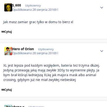
Author stats
S_600
Użytkownicy
Opublikowano
28 sierpnia 2016
9 l
Jak masz zamiar grac tylko w domu to bierz xl
Cytuj
Author stats
Hero of Orion
Użytkownicy
Opublikowano
28 sierpnia 2016
9 l
XL jest lepsza pod każdym względem, bateria też trzyma dłużej.
Jedyną przewagę jaką mają zwykłe 3DSy to wymienne plejty. Ja
bym brał którąś ładniejszą XLkę jak majora mask albo animal
crossing, gdybym już nie miał zwykłej niebieskiej
Cytuj
Author stats
chrno-x
Użytkownicy