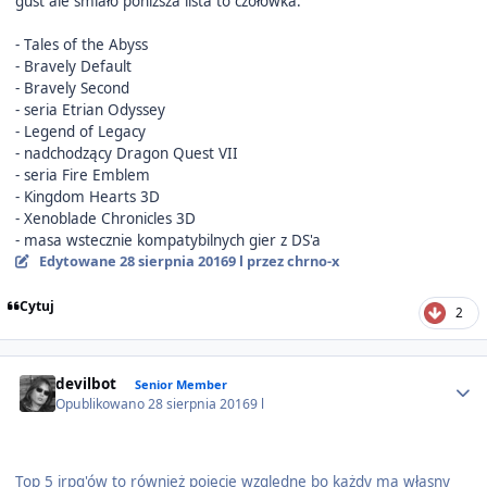
gust ale śmiało poniższa lista to czołówka:
- Tales of the Abyss
- Bravely Default
- Bravely Second
- seria Etrian Odyssey
- Legend of Legacy
- nadchodzący Dragon Quest VII
- seria Fire Emblem
- Kingdom Hearts 3D
- Xenoblade Chronicles 3D
- masa wstecznie kompatybilnych gier z DS'a
Edytowane
28 sierpnia 2016
9 l
przez chrno-x
Cytuj
2
Author stats
devilbot
Senior Member
Opublikowano
28 sierpnia 2016
9 l
Top 5 jrpg'ów to również pojęcie względne bo każdy ma własny