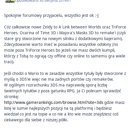
Opublikowano
30 sierpnia 2016
9 l
Spokojnie forumowy przyjacielu, wszystko jest ok :-]
Cóż całkowicie nowe Zeldy to A Link between Worlds oraz TriForce
Heroes. Ocarina of Time 3D i Majora's Masks 3D to remake'i (czyli
stare gry stworzone na nowym silniku z dodatkowymi bajerami).
Zdecydowanie warto mieć w posiadaniu wszystkie odsłony (no
może poza TriForce Heroes bo jeżeli nie masz dwóch kumpli,
którzy z Tobą to ograją czy offline czy online to samemu gra wiele
traci).
Jeśli chodzi o Mario to w zasadzie wszystkie tytuły były stworzone z
myślą o 3DS'ie więc nie ma żadnych portów czy remake'ów.
W ogólnym rozrachunku 3DS ma naprawdę sporą liczbę
świetnych tytułów z poza gatunku RPG. Ja Ci polecam sprawdzić
stronkę:
http://www.gamerankings.com/browse.html?site=3ds
gdzie masz
listę w sumie najlepszych pozycji na tą platformę i będziesz
wiedział co jest na topie a co nie a kto wie może znajdziesz coś
ciekawego dla siebie z niższej półki.