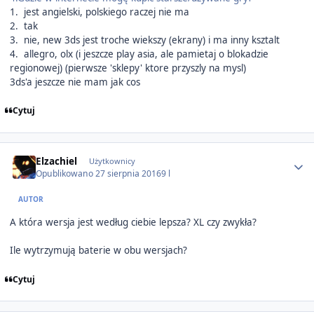
1. jest angielski, polskiego raczej nie ma
2. tak
3. nie, new 3ds jest troche wiekszy (ekrany) i ma inny ksztalt
4. allegro, olx (i jeszcze play asia, ale pamietaj o blokadzie
regionowej) (pierwsze 'sklepy' ktore przyszly na mysl)
3ds'a jeszcze nie mam jak cos
Cytuj
Author stats
Elzachiel
Użytkownicy
Opublikowano
27 sierpnia 2016
9 l
AUTOR
A która wersja jest według ciebie lepsza? XL czy zwykła?
Ile wytrzymują baterie w obu wersjach?
Cytuj