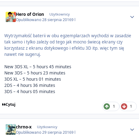
Author stats
Hero of Orion
Użytkownicy
Opublikowano
28 sierpnia 2016
9 l
Wytrzymałość baterii w obu egzemplarzach wychodzi w zasadzie
tak samo i tylko zależy od tego jak mocno świecą ekrany czy
korzystasz z ekranu dotykowego i efektu 3D itp. więc tym się
nawet nie sugeruj.
New 3DS XL – 5 hours 45 minutes
New 3DS – 5 hours 23 minutes
3DS XL – 5 hours 01 minutes
2DS – 4 hours 36 minutes
3DS – 4 hours 05 minutes
Cytuj
1
1
Author stats
chrno-x
Użytkownicy
Opublikowano
29 sierpnia 2016
9 l