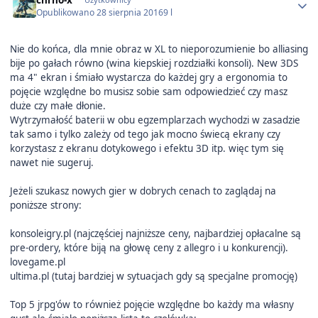
Opublikowano
28 sierpnia 2016
9 l
Nie do końca, dla mnie obraz w XL to nieporozumienie bo alliasing
bije po gałach równo (wina kiepskiej rozdziałki konsoli). New 3DS
ma 4" ekran i śmiało wystarcza do każdej gry a ergonomia to
pojęcie względne bo musisz sobie sam odpowiedzieć czy masz
duże czy małe dłonie.
Wytrzymałość baterii w obu egzemplarzach wychodzi w zasadzie
tak samo i tylko zależy od tego jak mocno świecą ekrany czy
korzystasz z ekranu dotykowego i efektu 3D itp. więc tym się
nawet nie sugeruj.
Jeżeli szukasz nowych gier w dobrych cenach to zaglądaj na
poniższe strony:
konsoleigry.pl (najczęściej najniższe ceny, najbardziej opłacalne są
pre-ordery, które biją na głowę ceny z allegro i u konkurencji).
lovegame.pl
ultima.pl (tutaj bardziej w sytuacjach gdy są specjalne promocję)
Top 5 jrpg'ów to również pojęcie względne bo każdy ma własny