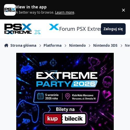
Skocz do zawartości
View in the app
×
Di
A better way to browse.
Learn more
.
Forum PSX Extreme
Zaloguj się
Strona główna
Platforma
Nintendo
Nintendo 3DS
Ne