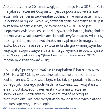
A przepraszam te 20 minut względem małego New 3DS'a a XL to
ma jakieś znaczenie? Oczywistym jest że podstawowe starsze
egzemplarze różnią zauważalne godziny a nie paręnaście minut.
Ja odniosłem się do Twojej wypowiedzi gdzie twierdzisz że XL jest
w każdym aspekcie lepszy od zwykłego New 3DS'a co jest
nieprawdą zwłaszcza jeśli chodzi o żywotność baterii, którą śmiało
można wyrównać ustawieniami konsolki (wyświetlacze, Wi-Fi itp.)
poza tym dalej nie odpowiedziałeś mi skąd masz te magiczne
liczby, bo zapominasz że praktycznie każda gra w mniejszym lub
większym stopniu zużywa baterię i tego wyniku nie powtórzysz w
grze X gdy grałeś w grę Y(tym bardziej że pierwszego 3DS'a
można było rozładować w 3h).
P.S. I jakbyś przeczytał uważnie to napisałem iż baterie w New
3DS i New 3DS XL są w zasadzie takie same a nie że nie ma
żadnej różnicy. Ona zawsze będzie bo tak jak podałem to zależy
od tego jak mocnego podświetlenia używasz, czy korzystasz z
ekranu dotykowego i całej reszty, która ma znaczenie
indywidualne. Pozdrawiam i polecam czytać bardziej ze
zrozumieniem i nie brać wszystkiego tak dosadnie tylko dlatego
bo ktoś zaprzeczył Twojej opinii.
Edytowane
29 sierpnia 2016
9 l
przez chrno-x