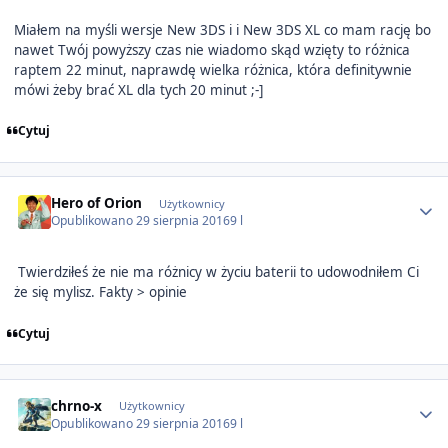
Miałem na myśli wersje New 3DS i i New 3DS XL co mam rację bo
nawet Twój powyższy czas nie wiadomo skąd wzięty to różnica
raptem 22 minut, naprawdę wielka różnica, która definitywnie
mówi żeby brać XL dla tych 20 minut ;-]
Cytuj
Author stats
Hero of Orion
Użytkownicy
Opublikowano
29 sierpnia 2016
9 l
Twierdziłeś że nie ma różnicy w życiu baterii to udowodniłem Ci
że się mylisz. Fakty > opinie
Cytuj
Author stats
chrno-x
Użytkownicy
Opublikowano
29 sierpnia 2016
9 l