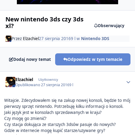
New nintendo 3ds czy 3ds
xl?
Obserwujący
Przez
Elzachiel
27 sierpnia 2016
9 l
w
Nintendo 3DS
Dodaj nowy temat
Odpowiedz w tym temacie
Author stats
Elzachiel
Użytkownicy
Opublikowano
27 sierpnia 2016
9 l
Witajcie. Zdecydowałem się na zakup nowej konsoli, będzie to mój
pierwszy sprzęt nintendo. Potrzebuję kilku informacji o konsoli.
Jaki język jest w konsolach sprzedawanych w kraju?
Czy mogę go zmienić?
Czy stacja dokująca ze starszych 3dsów pasuje do nowych?
Gdzie w internecie mogę kupić starsze/uzywane gry?