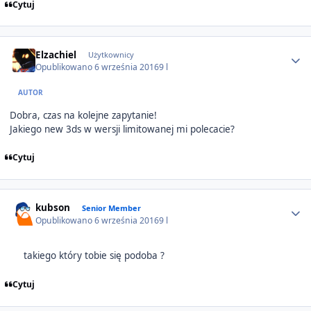
Cytuj
Author stats
Elzachiel
Użytkownicy
Opublikowano
6 września 2016
9 l
AUTOR
Dobra, czas na kolejne zapytanie!
Jakiego new 3ds w wersji limitowanej mi polecacie?
Cytuj
Author stats
kubson
Senior Member
Opublikowano
6 września 2016
9 l
takiego który tobie się podoba ?
Cytuj