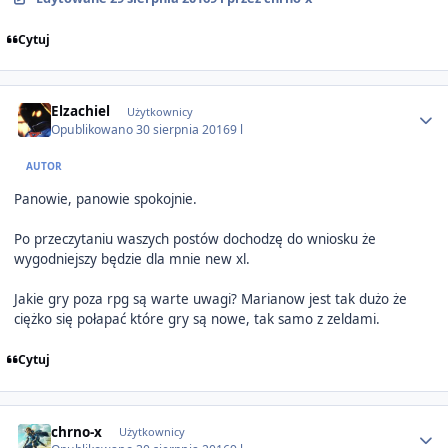
Cytuj
Author stats
Elzachiel
Użytkownicy
Opublikowano
30 sierpnia 2016
9 l
AUTOR
Panowie, panowie spokojnie.
Po przeczytaniu waszych postów dochodzę do wniosku że
wygodniejszy będzie dla mnie new xl.
Jakie gry poza rpg są warte uwagi? Marianow jest tak dużo że
ciężko się połapać które gry są nowe, tak samo z zeldami.
Cytuj
Author stats
chrno-x
Użytkownicy