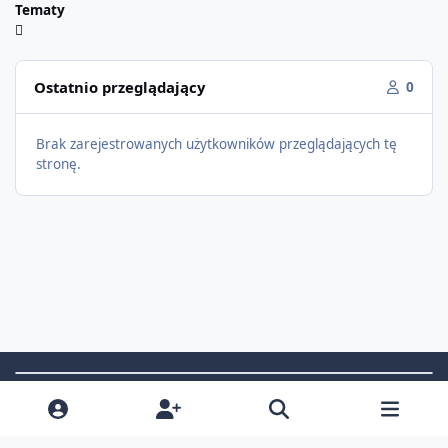
Tematy
Ostatnio przeglądający
0
Brak zarejestrowanych użytkowników przeglądających tę
stronę.
Light Mode
Dark Mode
System Preference
f
i
x
t
a
n
i