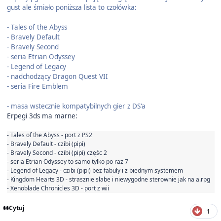
gust ale śmiało poniższa lista to czołówka:
- Tales of the Abyss
- Bravely Default
- Bravely Second
- seria Etrian Odyssey
- Legend of Legacy
- nadchodzący Dragon Quest VII
- seria Fire Emblem
- masa wstecznie kompatybilnych gier z DS'a
Erpegi 3ds ma marne:
- Tales of the Abyss - port z PS2
- Bravely Default - czibi (pipi)
- Bravely Second - czibi (pipi) częśc 2
- seria Etrian Odyssey to samo tylko po raz 7
- Legend of Legacy - czibi (pipi) bez fabuły i z biednym systemem
- Kingdom Hearts 3D - strasznie słabe i niewygodne sterownie jak na a.rpg
- Xenoblade Chronicles 3D - port z wii
Cytuj
1