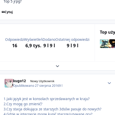
Top 5 jrpg?
Cytuj
Top uż
Odpowiedzi
Wyświetleń
Dodano
Ostatniej odpowiedzi
16
6,9 tys.
9 l
9 l
9 l
9 l
Expand topic overview
Author stats
kugo12
Nowy Użytkownik
Opublikowano
27 sierpnia 2016
9 l
1.Jaki język jest w konsolach sprzedawanych w kraju?
2.Czy mogę go zmienić?
3.Czy stacja dokująca ze starszych 3dsów pasuje do nowych?
4.Gdzie w internecie mogę kupić starsze/uzywane gry?