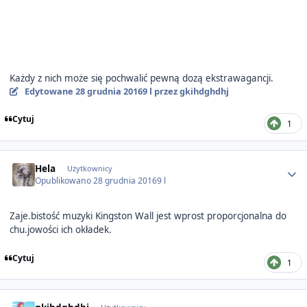
Każdy z nich może się pochwalić pewną dozą ekstrawagancji.
Edytowane
28 grudnia 2016
9 l
przez gkihdghdhj
Cytuj
1
Author stats
Hela
Użytkownicy
Opublikowano
28 grudnia 2016
9 l
Zaje.bistość muzyki Kingston Wall jest wprost proporcjonalna do
chu.jowości ich okładek.
Cytuj
1
Author stats