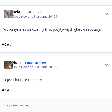
Author stats
Hela
Użytkownicy
Opublikowano
8 grudnia 2016
9 l
Wykorzystałeś już dzienny limit pozytywnych głosów reputacji.
Cytuj
Author stats
Hum
Senior Member
Opublikowano
8 grudnia 2016
9 l
O Jezusku jakie to dobre.
Cytuj
3 tygodnie później...