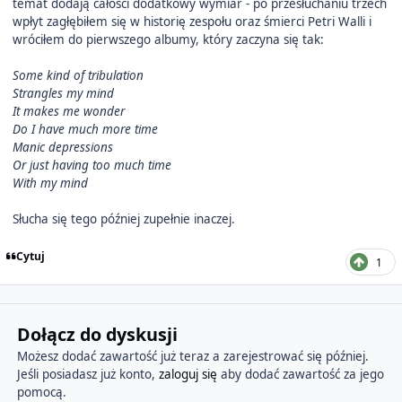
temat dodają całości dodatkowy wymiar - po przesłuchaniu trzech
wpłyt zagłębiłem się w historię zespołu oraz śmierci Petri Walli i
wróciłem do pierwszego albumy, który zaczyna się tak:
Some kind of tribulation
Strangles my mind
It makes me wonder
Do I have much more time
Manic depressions
Or just having too much time
With my mind
Słucha się tego później zupełnie inaczej.
Cytuj
1
Dołącz do dyskusji
Możesz dodać zawartość już teraz a zarejestrować się później.
Jeśli posiadasz już konto,
zaloguj się
aby dodać zawartość za jego
pomocą.