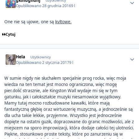
gkihdghdhj
Użytkownicy
Opublikowano
28 grudnia 2016
9 l
One nie są ujowe, one są
kvltowe.
Cytuj
Author stats
Hela
Użytkownicy
Opublikowano
2 stycznia 2017
9 l
W sumie nigdy nie słuchałem specjalnie prog rocka, więc moja
wiedza na ten temat jest mocno ograniczona, więc mogę
pier.dolić strasznie, ale Kingston Wall wydaje mi się w tym
gatunku, jak i całokształcie muzyki niesamowicie wyjątkowy.
Mamy tutaj mocno rozbudowane kawałki, które mają
fantastyczną głębię oraz wirtuozerię muzyczną, a jednocześnie są
dla ucha takie lekkie, przyjemne. Wszystko jest jednocześnie
dopięte na ostatni guzik, dopracowane do granic możliwości, ale z
miejscem na sporo improwizacji, która dodaje całości tej ulotności.
Piękne, stosunkowo proste teksty, które po zanurzeniu się w