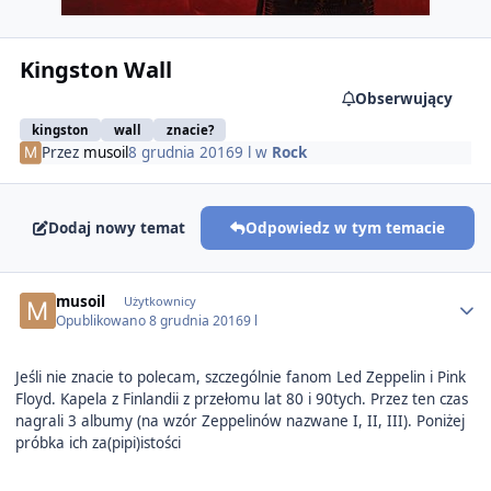
Kingston Wall
Obserwujący
kingston
wall
znacie?
Przez
musoil
8 grudnia 2016
9 l
w
Rock
Dodaj nowy temat
Odpowiedz w tym temacie
Author stats
musoil
Użytkownicy
Opublikowano
8 grudnia 2016
9 l
Jeśli nie znacie to polecam, szczególnie fanom Led Zeppelin i Pink
Floyd. Kapela z Finlandii z przełomu lat 80 i 90tych. Przez ten czas
nagrali 3 albumy (na wzór Zeppelinów nazwane I, II, III). Poniżej
próbka ich za(pipi)istości