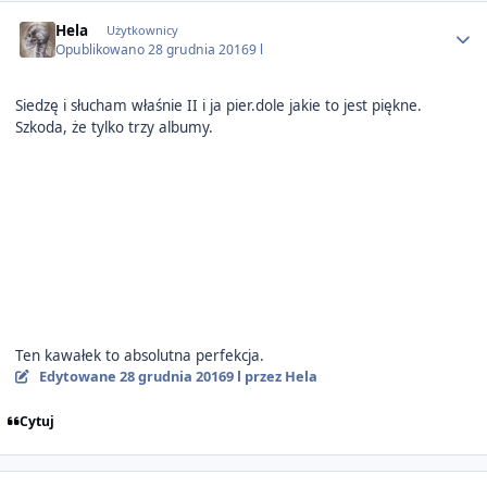
Author stats
Hela
Użytkownicy
Opublikowano
28 grudnia 2016
9 l
Siedzę i słucham właśnie II i ja pier.dole jakie to jest piękne.
Szkoda, że tylko trzy albumy.
Ten kawałek to absolutna perfekcja.
Edytowane
28 grudnia 2016
9 l
przez Hela
Cytuj
Author stats