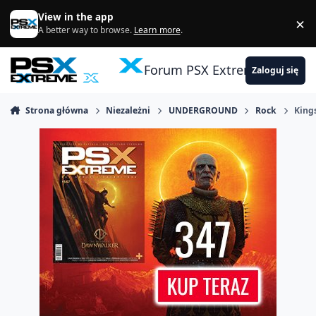
Skocz do zawartości
View in the app
×
Di
A better way to browse.
Learn more
.
Forum PSX Extreme
Zaloguj się
Strona główna
Niezależni
UNDERGROUND
Rock
King