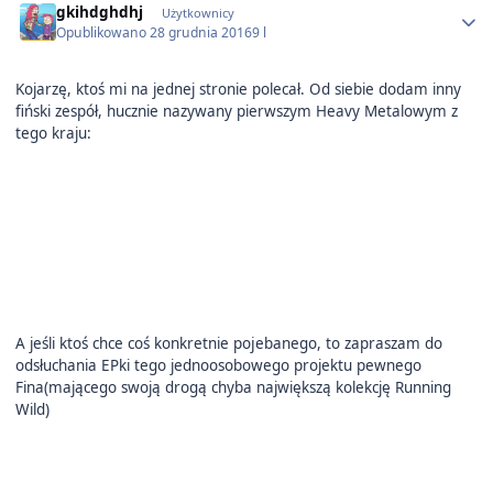
gkihdghdhj
Użytkownicy
Opublikowano
28 grudnia 2016
9 l
Kojarzę, ktoś mi na jednej stronie polecał. Od siebie dodam inny
fiński zespół, hucznie nazywany pierwszym Heavy Metalowym z
tego kraju:
j
A jeśli ktoś chce coś konkretnie po
ebanego, to zapraszam do
odsłuchania EPki tego jednoosobowego projektu pewnego
Fina(mającego swoją drogą chyba największą kolekcję Running
Wild)