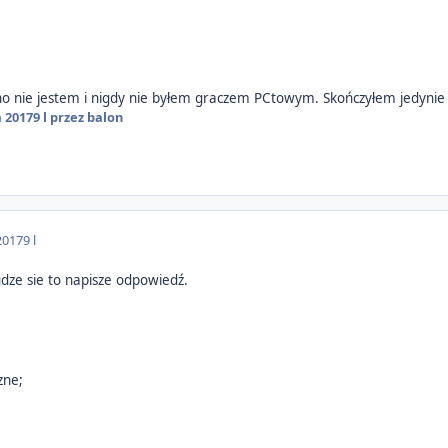
 (no nie jestem i nigdy nie byłem graczem PCtowym. Skończyłem jedynie 
a 2017
9 l
przez balon
2017
9 l
udze sie to napisze odpowiedź.
zne;