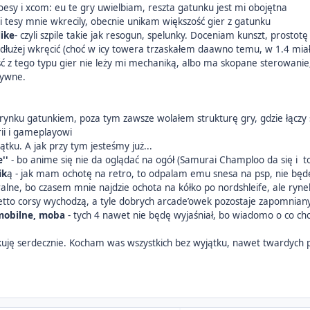
esy i xcom: eu te gry uwielbiam, reszta gatunku jest mi obojętna
 i tesy mnie wkrecily, obecnie unikam większość gier z gatunku
like
- czyli szpile takie jak resogun, spelunky. Doceniam kunszt, prosto
na dłużej wkręcić (choć w icy towera trzaskałem daawno temu, w 1.4 m
ść z tego typu gier nie leży mi mechaniką, albo ma skopane sterowan
sywne.
 rynku gatunkiem, poza tym zawsze wolałem strukturę gry, gdzie łączy s
rii i gameplayowi
ątku. A jak przy tym jesteśmy już...
''
- bo anime się nie da oglądać na ogół (Samurai Champloo da się i to 
ik
ą - jak mam ochotę na retro, to odpalam emu snesa na psp, nie będ
alne, bo czasem mnie najdzie ochota na kółko po nordshleife, ale rynek
setto corsy wychodzą, a tyle dobrych arcade’owek pozostaje zapomnian
mobilne, moba
- tych 4 nawet nie będę wyjaśniał, bo wiadomo o co cho
ziękuję serdecznie. Kocham was wszystkich bez wyjątku, nawet twardych p