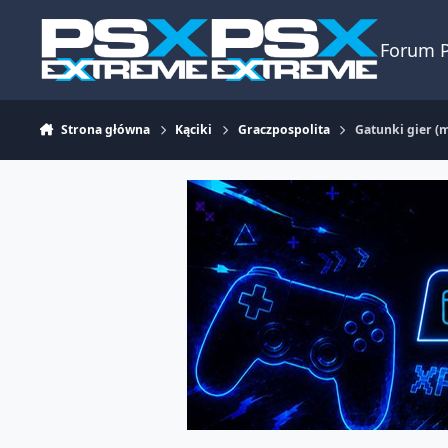
Skocz do zawartości
Forum 
Strona główna
Kąciki
Graczpospolita
Gatunki gier (