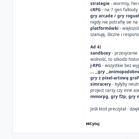
strategie
- wormsy, hero
cRPG
- na 7 gen fallouty
gry arcade / gry rogue
nigdy nie potrafię sie 
platformówki
- większo
szanuję, śliczne i respon
Ad 4)
sandboxy
- przesycenie
wolność, to szkodzi histo
j-RPG
- wszystkie bez wyj
... ,,gry ,,animopodobne
gry z pixel-artową graf
simracery
- byłyby neutr
project carsy czy inne a
mmorpg, gry f2p, gry 
Jeśli ktoś preczytał - d
Cytuj