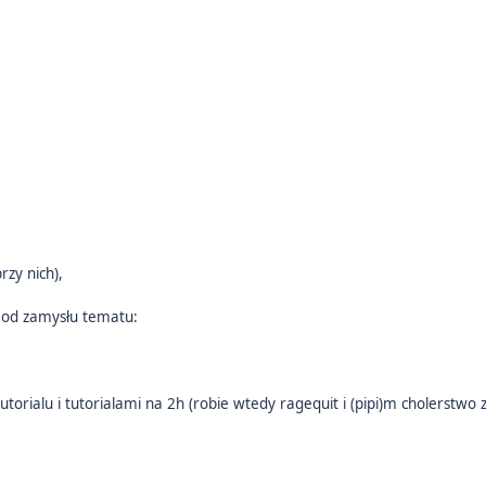
rzy nich),
 od zamysłu tematu:
i
tutorialu i tutorialami na 2h (robie wtedy ragequit i (pipi)m cholerstwo z