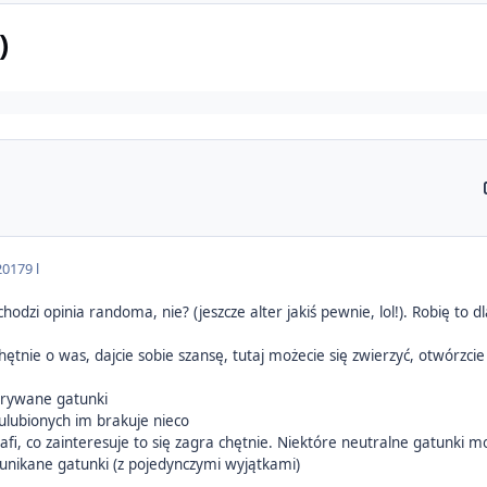
)
2017
9 l
chodzi opinia randoma, nie? (jeszcze alter jakiś pewnie, lol!). Robię to d
ętnie o was, dajcie sobie szansę, tutaj możecie się zwierzyć, otwórzcie
ogrywane gatunki
 ulubionych im brakuje nieco
trafi, co zainteresuje to się zagra chętnie. Niektóre neutralne gatunki 
 unikane gatunki (z pojedynczymi wyjątkami)