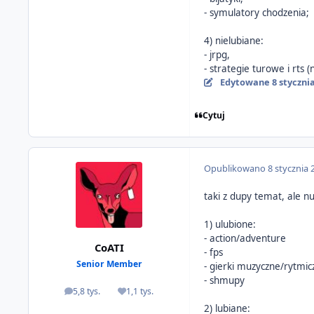
- symulatory chodzenia;
4) nielubiane:
- jrpg,
- strategie turowe i rts
Edytowane
8 styczni
Cytuj
Opublikowano
8 stycznia 
taki z dupy temat, ale n
1) ulubione:
- action/adventure
CoATI
- fps
Senior Member
- gierki muzyczne/rytmic
- shmupy
5,8 tys.
1,1 tys.
odpowiedzi
Reputacja
2) lubiane: