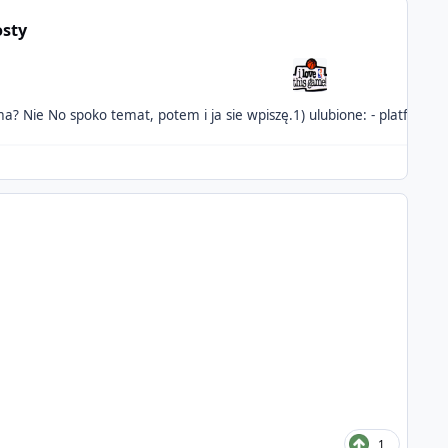
osty
Faza z soboty jeszcze trzyma? Nie No spoko temat, potem i ja sie wpiszę.
1