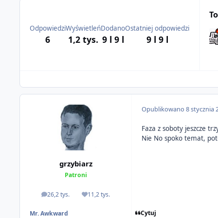
To
Odpowiedzi
Wyświetleń
Dodano
Ostatniej odpowiedzi
6
1,2 tys.
9 l
9 l
9 l
9 l
Opublikowano
8 stycznia 
Faza z soboty jeszcze tr
Nie No spoko temat, pote
grzybiarz
Patroni
26,2 tys.
11,2 tys.
odpowiedzi
Reputacja
Cytuj
Mr. Awkward