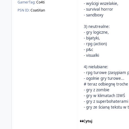
GamerTag:
Co4ti
- wyścigi wszelakie,
- survival horror
PSN ID:
CoatiXan
- sandboxy
3) neutrealne:
- gry logiczne,
- bijatyki,
- rpg (action)
- p&c
- visualki
4) nielubiane:
- rpg turowe (zasypiam p
- ogolnie gry turowe...
# teraz odbiegnę troche
- gry z zombie
- gry w klimatach IIWŚ
- gry z superbohateram
- gry ze ścianą tekstu w 
Cytuj