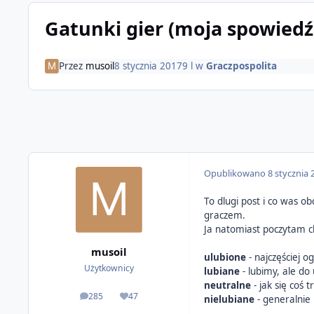
Gatunki gier (moja spowiedź
Przez
musoil
8 stycznia 2017
9 l
w
Graczpospolita
Opublikowano
8 stycznia 
To dlugi post i co was ob
graczem.
Ja natomiast poczytam ch
musoil
ulubione
- najczęściej 
Użytkownicy
lubiane
- lubimy, ale do
neutralne
- jak się coś 
285
47
nielubiane
- generalnie
odpowiedzi
Reputacja