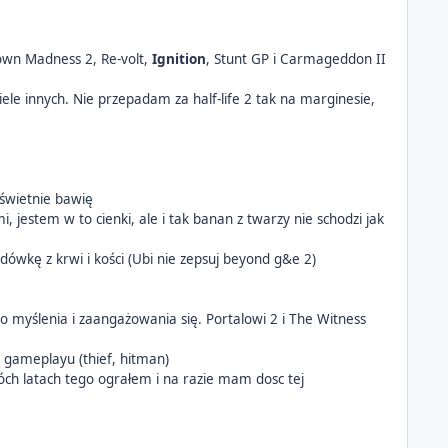
own Madness 2, Re-volt,
Ignition
, Stunt GP i Carmageddon II
iele innych. Nie przepadam za half-life 2 tak na marginesie,
 świetnie bawię
, jestem w to cienki, ale i tak banan z twarzy nie schodzi jak
odówkę z krwi i kości (Ubi nie zepsuj beyond g&e 2)
do myślenia i zaangażowania się. Portalowi 2 i The Witness
ą gameplayu (thief, hitman)
dwóch latach tego ograłem i na razie mam dosc tej