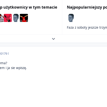
p użytkownicy w tym temacie
Najpopularniejszy p
Expand topic overview
2017
9 l
zyma?
m i ja sie wpiszę.