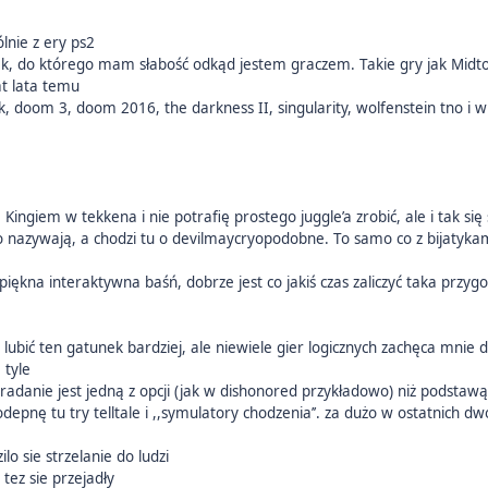
ólnie z ery ps2
ek, do którego mam słabość odkąd jestem graczem. Takie gry jak Midt
at lata temu
k, doom 3, doom 2016, the darkness II, singularity, wolfenstein tno i w
 Kingiem w tekkena i nie potrafię prostego juggle’a zrobić, ale i tak się
to nazywają, a chodzi tu o devilmaycryopodobne. To samo co z bijatykami
 piękna interaktywna baśń, dobrze jest co jakiś czas zaliczyć taka przyg
 lubić ten gatunek bardziej, ale niewiele gier logicznych zachęca mnie 
 tyle
kradanie jest jedną z opcji (jak w dishonored przykładowo) niż podstaw
odepnę tu try telltale i ,,symulatory chodzenia’’. za dużo w ostatnich 
ilo sie strzelanie do ludzi
a tez sie przejadły