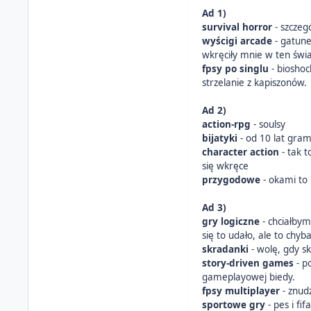
Ad 1)
survival horror
- szczeg
wyścigi arcade
- gatun
wkręciły mnie w ten świ
fpsy po singlu
- bioshoc
strzelanie z kapiszonów.
Ad 2)
action-rpg
- soulsy
bijatyki
- od 10 lat gram
character action
- tak 
się wkręce
przygodowe
- okami to
Ad 3)
gry logiczne
- chciałbym
się to udało, ale to chyba
skradanki
- wolę, gdy s
story-driven games
- p
gameplayowej biedy.
fpsy multiplayer
- znudz
sportowe gry
- pes i fif