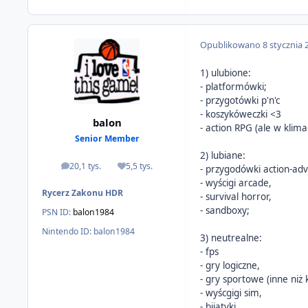
Opublikowano
8 stycznia 
1) ulubione:
- platformówki;
- przygotówki p'n'c
- koszykóweczki <3
balon
- action RPG (ale w klima
Senior Member
2) lubiane:
20,1 tys.
5,5 tys.
- przygodówki action-ad
odpowiedzi
Reputacja
- wyścigi arcade,
Rycerz Zakonu HDR
- survival horror,
- sandboxy;
PSN ID:
balon1984
Nintendo ID:
balon1984
3) neutrealne:
- fps
- gry logiczne,
- gry sportowe (inne niż
- wyścgigi sim,
- bijatyki,