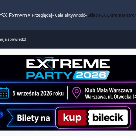
PSX Extreme
Przeglądaj
Cała aktywność
Sklep PSX Extreme
Patron
moja spowiedź)