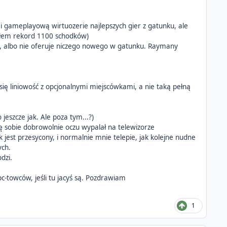
tę i gameplayową wirtuozerie najlepszych gier z gatunku, ale
iałem rekord 1100 schodków)
ie, albo nie oferuje niczego nowego w gatunku. Raymany
ię liniowość z opcjonalnymi miejscówkami, a nie taką pełną
jeszcze jak. Ale poza tym...?)
ę sobie dobrowolnie oczu wypalał na telewizorze
 jest przesycony, i normalnie mnie telepie, jak kolejne nudne
ych.
dzi.
c-towców, jeśli tu jacyś są. Pozdrawiam
1