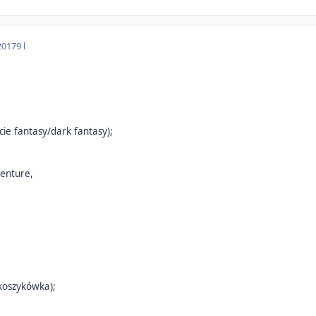
2017
9 l
cie fantasy/dark fantasy);
venture,
 koszykówka);