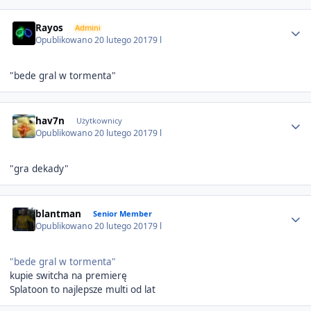
Author stats
Rayos
Admini
Opublikowano
20 lutego 2017
9 l
"bede gral w tormenta"
Author stats
hav7n
Użytkownicy
Opublikowano
20 lutego 2017
9 l
"gra dekady"
Author stats
blantman
Senior Member
Opublikowano
20 lutego 2017
9 l
"bede gral w tormenta"
kupie switcha na premierę
Splatoon to najlepsze multi od lat