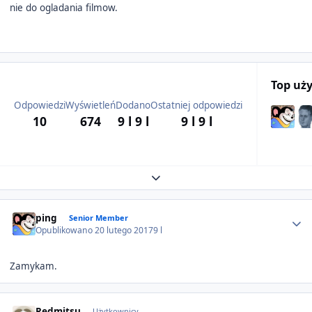
nie do ogladania filmow.
Top uż
Odpowiedzi
Wyświetleń
Dodano
Ostatniej odpowiedzi
10
674
9 l
9 l
9 l
9 l
Expand topic overview
Author stats
ping
Senior Member
Opublikowano
20 lutego 2017
9 l
Zamykam.
Author stats
Redmitsu
Użytkownicy