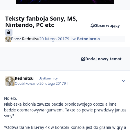
Teksty fanboja Sony, MS,
Nintendo, PC etc
Obserwujący
Przez
Redmitsu
20 lutego 2017
9 l
w
Betoniarnia
Dodaj nowy temat
Author stats
Redmitsu
Użytkownicy
Opublikowano
20 lutego 2017
9 l
No elo.
Niebieska kolonia zawsze bedzie bronic swojego obozu a inne
bedzie obsmarowywał gunwem. Takze co powie prawdziwy janusz
sony?
*Odtwarzanie Blu-ray 4k w konsoli? Konsola jest do grania w gry a