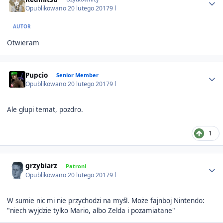
Opublikowano
20 lutego 2017
9 l
AUTOR
Otwieram
Author stats
Pupcio
Senior Member
Opublikowano
20 lutego 2017
9 l
Ale głupi temat, pozdro.
1
Author stats
grzybiarz
Patroni
Opublikowano
20 lutego 2017
9 l
W sumie nic mi nie przychodzi na myśl. Może fajnboj Nintendo:
"niech wyjdzie tylko Mario, albo Zelda i pozamiatane"