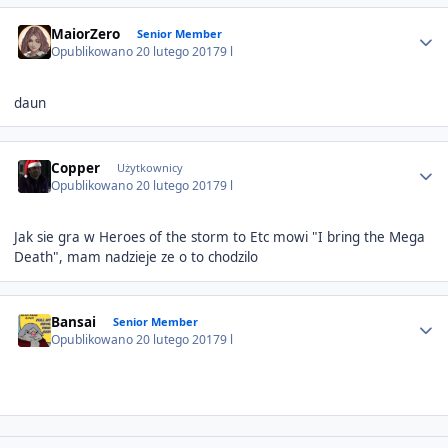
Author stats
MaiorZero
Senior Member
Opublikowano
20 lutego 2017
9 l
daun
Author stats
Copper
Użytkownicy
Opublikowano
20 lutego 2017
9 l
Jak sie gra w Heroes of the storm to Etc mowi "I bring the Mega
Death", mam nadzieje ze o to chodzilo
Author stats
Bansai
Senior Member
Opublikowano
20 lutego 2017
9 l