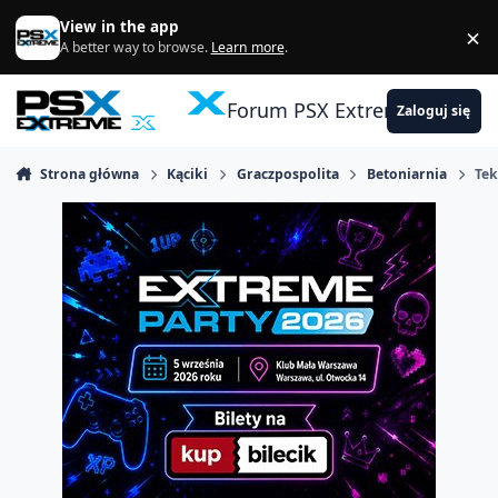
Skocz do zawartości
View in the app
×
Di
A better way to browse.
Learn more
.
Forum PSX Extreme
Zaloguj się
Strona główna
Kąciki
Graczpospolita
Betoniarnia
Tek