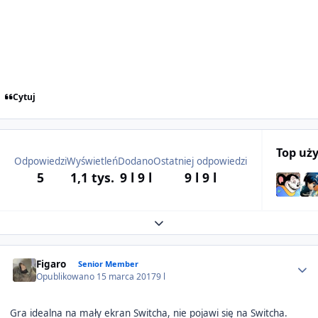
Cytuj
Top uż
Odpowiedzi
Wyświetleń
Dodano
Ostatniej odpowiedzi
5
1,1 tys.
9 l
9 l
9 l
9 l
Expand topic overview
Author stats
Figaro
Senior Member
Opublikowano
15 marca 2017
9 l
Gra idealna na mały ekran Switcha, nie pojawi się na Switcha.