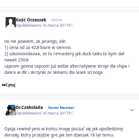
Gość Orzeszek
Goście
Opublikowano
16 marca 2017
9 l
no nie powiem, że jarango, ale:
1) cena xd za 42zł biore w ciemno
2) szkooooodaaaa, że to remastery jak duck tales to bym dał
nawet 250zł
capcom gonna capcom już widze alternatywne stroje dla chipa i
dale'a w dlc i skrzynki ze skinami dla lasek scrooga
Cytuj
Author stats
Dr.Czekolada
Senior Member
Opublikowano
16 marca 2017
9 l
Opcja rewind yess w końcu mogę poczuć się jak upośledzony
dorosły, który przejdzie gre jak ten dzieciak 18 lat temu.