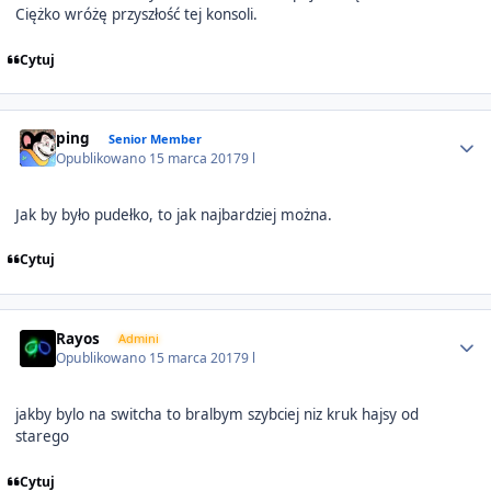
Ciężko wróżę przyszłość tej konsoli.
Cytuj
Author stats
ping
Senior Member
Opublikowano
15 marca 2017
9 l
Jak by było pudełko, to jak najbardziej można.
Cytuj
Author stats
Rayos
Admini
Opublikowano
15 marca 2017
9 l
jakby bylo na switcha to bralbym szybciej niz kruk hajsy od
starego
Cytuj