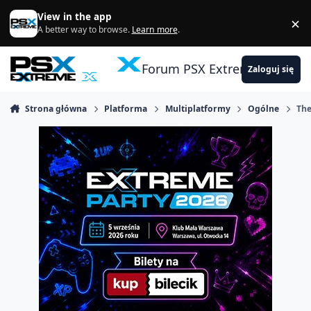
Skocz do zawartości
View in the app
×
Di
A better way to browse.
Learn more
.
Forum PSX Extreme
Zaloguj się
Strona główna
Platforma
Multiplatformy
Ogólne
The