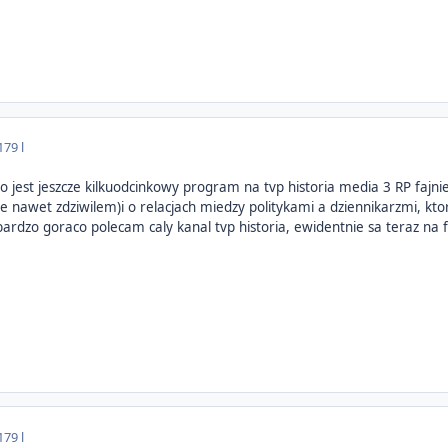
17
9 l
e to jest jeszcze kilkuodcinkowy program na tvp historia media 3 RP fajn
ie nawet zdziwilem)i o relacjach miedzy politykami a dziennikarzmi, ktor
ardzo goraco polecam caly kanal tvp historia, ewidentnie sa teraz na fa
17
9 l