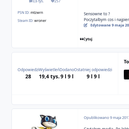
3,6 tys.
257
odpowiedzi
Reputacja
PSN ID:
mtzwrn
Sensowne to ?
Poczytalbym cos i najpie
Steam ID:
wroner
Edytowane
9 maja 2
Cytuj
To
Odpowiedzi
Wyświetleń
Dodano
Ostatniej odpowiedzi
28
19,4 tys.
9 l
9 l
9 l
9 l
Opublikowano
9 maja 201
Czytałem media. Po lektu