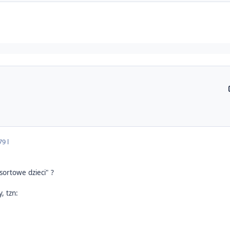
7
9 l
esortowe dzieci" ?
, tzn: