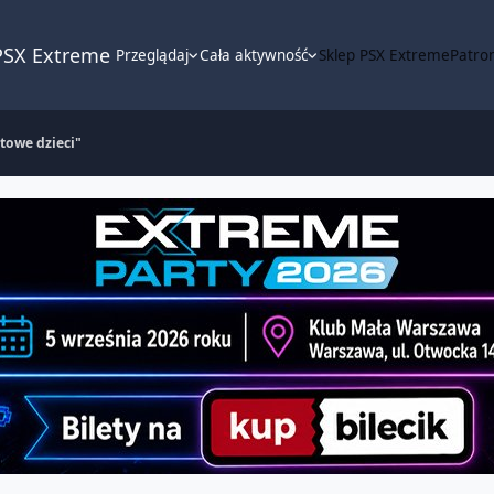
PSX Extreme
Przeglądaj
Cała aktywność
Sklep PSX Extreme
Patron
towe dzieci"