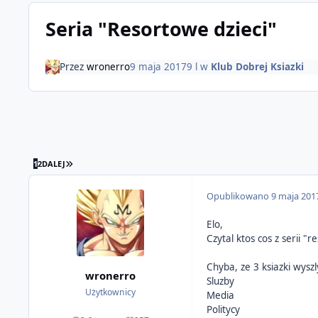
Seria "Resortowe dzieci"
Przez
wronerro
9 maja 2017
9 l
w
Klub Dobrej Ksiazki
OSTATNIA STRONA
1
2
DALEJ
Opublikowano
9 maja 201
Elo,
Czytal ktos cos z serii "r
Chyba, ze 3 ksiazki wyszly
wronerro
Sluzby
Użytkownicy
Media
Politycy