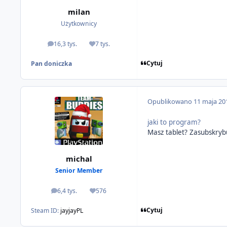
milan
Użytkownicy
16,3 tys.
7 tys.
odpowiedzi
Reputacja
Cytuj
Pan doniczka
Opublikowano
11 maja 20
jaki to program?
Masz tablet? Zasubskrybu
michal
Senior Member
6,4 tys.
576
odpowiedzi
Reputacja
Cytuj
Steam ID:
jayjayPL