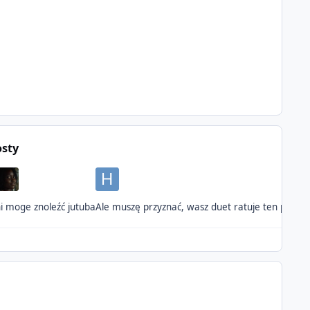
osty
i moge znoleźć jutuba