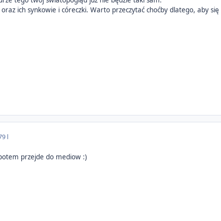
raz ich synkowie i córeczki. Warto przeczytać choćby dlatego, aby się d
7
9 l
 potem przejde do mediow :)