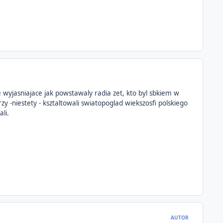
ie wyjasniajace jak powstawaly radia zet, kto byl sbkiem w
zy -niestety - ksztaltowali swiatopoglad wiekszosfi polskiego
li.
AUTOR