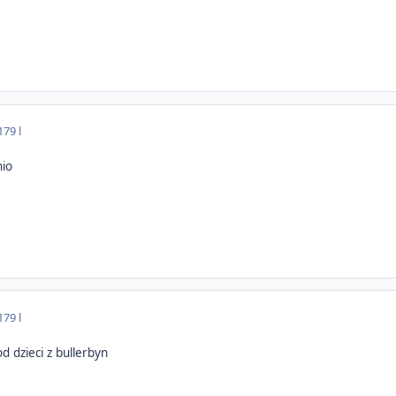
17
9 l
nio
17
9 l
d dzieci z bullerbyn