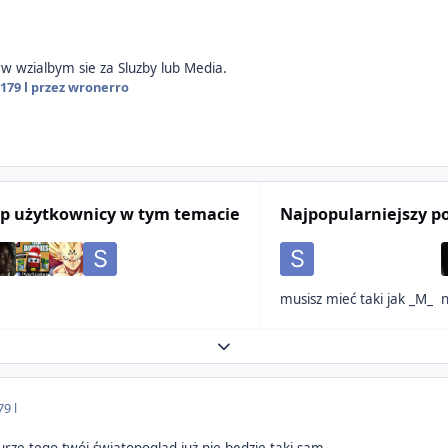
rw wzialbym sie za Sluzby lub Media.
017
9 l
przez wronerro
p użytkownicy w tym temacie
Najpopularniejszy p
musisz mieć taki jak _M_
n
Expand topic overview
7
9 l
rze tego twój światopogląd już nie będzie taki sam.