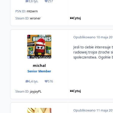
3,6 tys.
257
odpowiedzi
Reputacja
PSN ID:
mtzwrn
Cytuj
Steam ID:
wroner
Opublikowano
10 maja 20
Jesli to ciebie interesuj
radiowej trojce (troche s
spoleczenstwa. Ogolnie b
michal
Senior Member
6,4 tys.
576
odpowiedzi
Reputacja
Cytuj
Steam ID:
jayjayPL
Opublikowano
11 maja 20