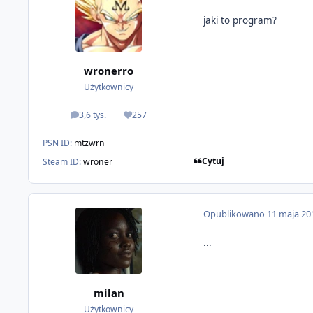
jaki to program?
wronerro
Użytkownicy
3,6 tys.
257
odpowiedzi
Reputacja
PSN ID:
mtzwrn
Cytuj
Steam ID:
wroner
Opublikowano
11 maja 20
...
milan
Użytkownicy