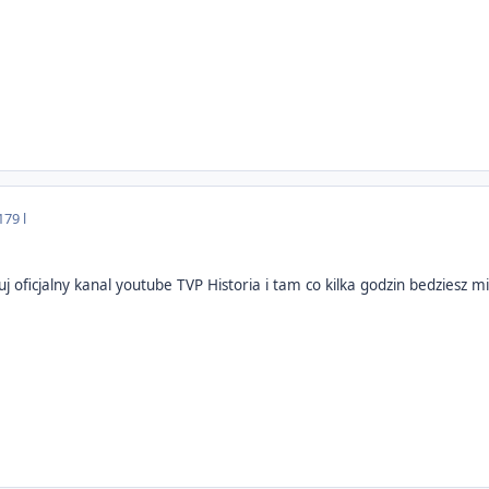
17
9 l
j oficjalny kanal youtube TVP Historia i tam co kilka godzin bedzies