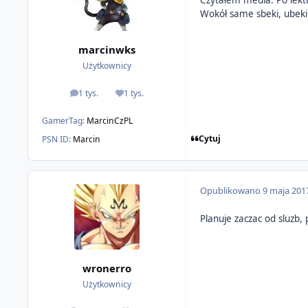
Wokół same sbeki, ubeki o
marcinwks
Użytkownicy
1 tys.
1 tys.
odpowiedzi
Reputacja
GamerTag:
MarcinCzPL
Cytuj
PSN ID:
Marcin
Opublikowano
9 maja 201
Planuje zaczac od sluzb,
wronerro
Użytkownicy