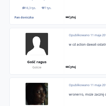
16,3 tys.
7 tys.
odpowiedzi
Reputacja
Cytuj
Pan doniczka
Opublikowano
11 maja 20
w cd action dawali ostat
Gość ragus
Cytuj
Goście
Opublikowano
11 maja 20
wronerro, może zacznij o