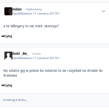
Author stats
milan
Użytkownicy
Opublikowano
11 czerwca 2017
9 l
a te dillingery to nie mieli skonczyc?
Cytuj
Gość _Be_
Goście
Opublikowano
11 czerwca 2017
9 l
No ostatni gig w polsce bo ostatnio to sie rozyebali na drodze do
Krakowa
Cytuj
4 miesiące temu...