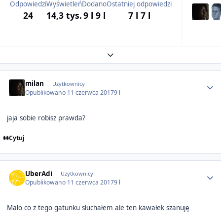
Odpowiedzi
Wyświetleń
Dodano
Ostatniej odpowiedzi
24
14,3 tys.
9 l
9 l
7 l
7 l
Expand topic overview
Author stats
milan
Użytkownicy
Opublikowano
11 czerwca 2017
9 l
jaja sobie robisz prawda?
Cytuj
Author stats
UberAdi
Użytkownicy
Opublikowano
11 czerwca 2017
9 l
Mało co z tego gatunku słuchałem ale ten kawałek szanuję