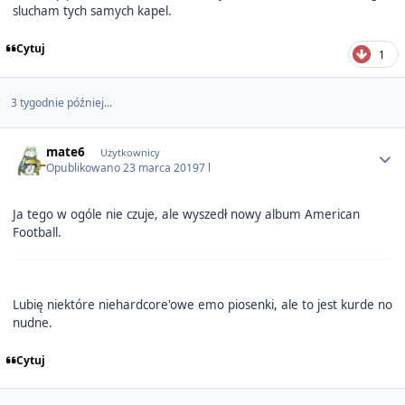
slucham tych samych kapel.
Cytuj
1
3 tygodnie później...
Author stats
mate6
Użytkownicy
Opublikowano
23 marca 2019
7 l
Ja tego w ogóle nie czuje, ale wyszedł nowy album American
Football.
Lubię niektóre niehardcore'owe emo piosenki, ale to jest kurde no
nudne.
Cytuj