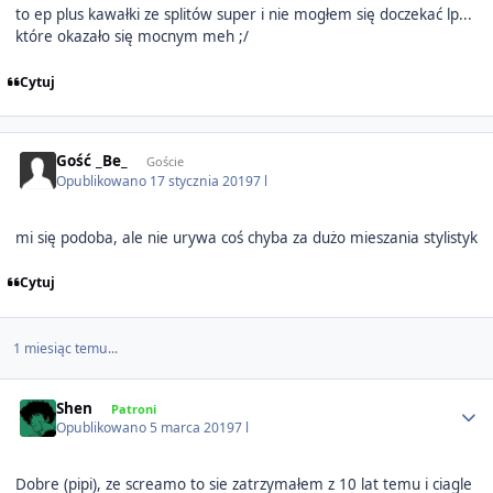
to ep plus kawałki ze splitów super i nie mogłem się doczekać lp...
które okazało się mocnym meh ;/
Cytuj
Gość _Be_
Goście
Opublikowano
17 stycznia 2019
7 l
mi się podoba, ale nie urywa coś chyba za dużo mieszania stylistyk
Cytuj
1 miesiąc temu...
Author stats
Shen
Patroni
Opublikowano
5 marca 2019
7 l
Dobre (pipi), ze screamo to sie zatrzymałem z 10 lat temu i ciagle