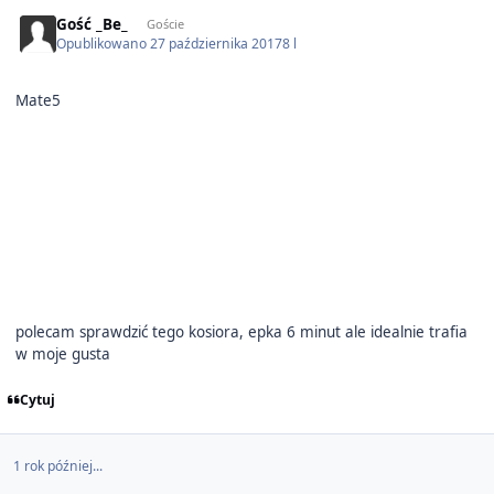
Gość _Be_
Goście
Opublikowano
27 października 2017
8 l
Mate5
polecam sprawdzić tego kosiora, epka 6 minut ale idealnie trafia
w moje gusta
Cytuj
1 rok później...