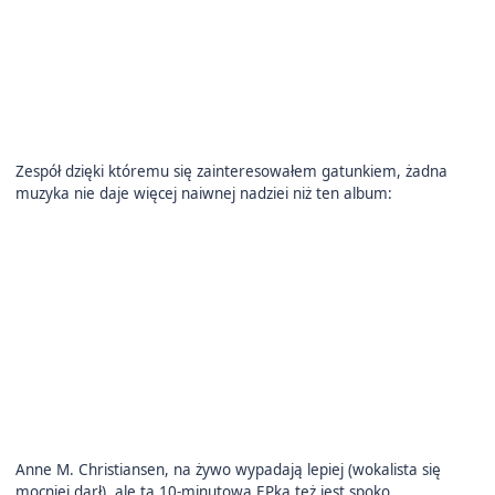
Zespół dzięki któremu się zainteresowałem gatunkiem, żadna
muzyka nie daje więcej naiwnej nadziei niż ten album:
Anne M. Christiansen, na żywo wypadają lepiej (wokalista się
mocniej darł), ale ta 10-minutowa EPka też jest spoko.