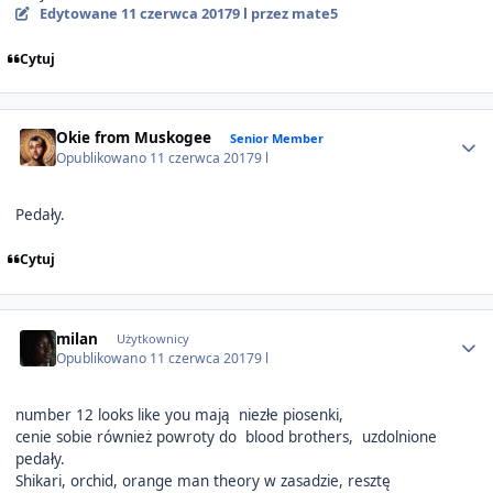
Edytowane
11 czerwca 2017
9 l
przez mate5
Cytuj
Author stats
Okie from Muskogee
Senior Member
Opublikowano
11 czerwca 2017
9 l
Pedały.
Cytuj
Author stats
milan
Użytkownicy
Opublikowano
11 czerwca 2017
9 l
number 12 looks like you mają niezłe piosenki,
cenie sobie również powroty do blood brothers, uzdolnione
pedały.
Shikari, orchid, orange man theory w zasadzie, resztę