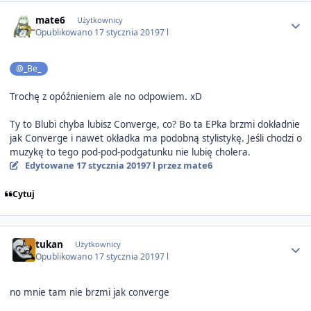
Author stats
mate6
Użytkownicy
Opublikowano
17 stycznia 2019
7 l
@_Be_
Trochę z opóźnieniem ale no odpowiem. xD
Ty to Blubi chyba lubisz Converge, co? Bo ta EPka brzmi dokładnie
jak Converge i nawet okładka ma podobną stylistykę. Jeśli chodzi o
muzykę to tego pod-pod-podgatunku nie lubię cholera.
Edytowane
17 stycznia 2019
7 l
przez mate6
Cytuj
Author stats
tukan
Użytkownicy
Opublikowano
17 stycznia 2019
7 l
no mnie tam nie brzmi jak converge