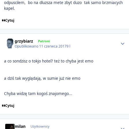
odpuscilem, bo na dluzsza mete zbyt duzo tak samo brzmiacych
kapel.
Cytuj
Author stats
grzybiarz
Patroni
Opublikowano
11 czerwca 2017
9 l
a co sondzisz o tokjo hotel? też to chyba jest emo
a dziś tak wyglądają, w sumie już nie emo
Chyba widzę tam kogoś znajomego...
Cytuj
Author stats
milan
Użytkownicy