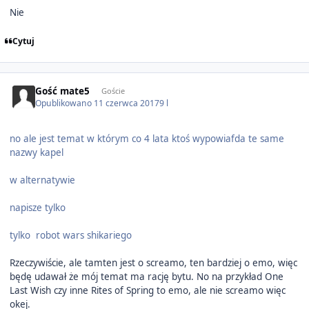
Nie
Cytuj
Gość mate5
Goście
Opublikowano
11 czerwca 2017
9 l
no ale jest temat w którym co 4 lata ktoś wypowiafda te same
nazwy kapel
w alternatywie
napisze tylko
tylko robot wars shikariego
Rzeczywiście, ale tamten jest o screamo, ten bardziej o emo, więc
będę udawał że mój temat ma rację bytu. No na przykład One
Last Wish czy inne Rites of Spring to emo, ale nie screamo więc
okej.