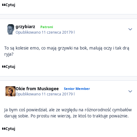
Cytuj
Author stats
grzybiarz
Patroni
Opublikowano
11 czerwca 2017
9 l
To są kolesie emo, co mają grzywki na bok, malują oczy i tak drą
ryja?
Cytuj
Author stats
Okie from Muskogee
Senior Member
Opublikowano
11 czerwca 2017
9 l
Ja bym coś powiedział, ale ze względu na różnorodność cymbałów
daruję sobie. Po prostu nie wierzę, że ktoś to traktuje poważnie.
Cytuj