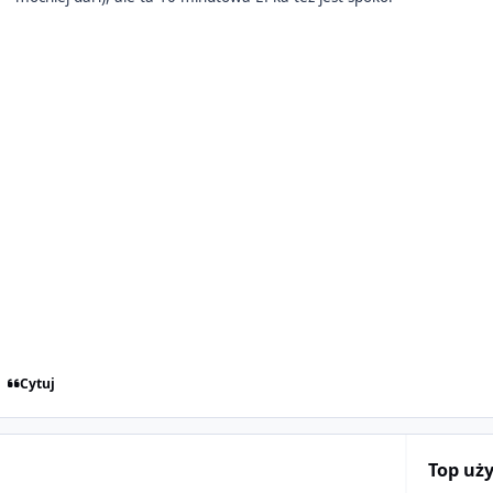
Cytuj
Top uż