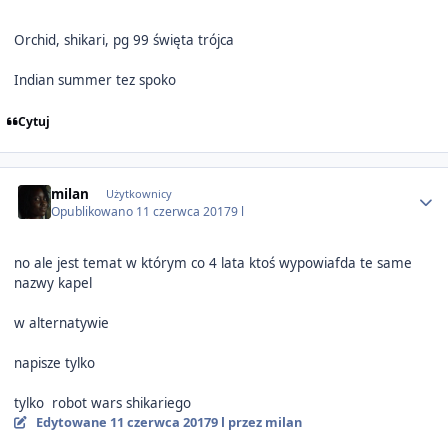
Orchid, shikari, pg 99 święta trójca
Indian summer tez spoko
Cytuj
Author stats
milan
Użytkownicy
Opublikowano
11 czerwca 2017
9 l
no ale jest temat w którym co 4 lata ktoś wypowiafda te same
nazwy kapel
w alternatywie
napisze tylko
tylko robot wars shikariego
Edytowane
11 czerwca 2017
9 l
przez milan