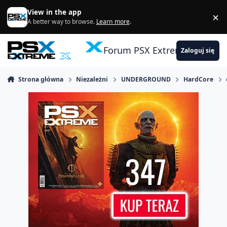
Skocz do zawartości
View in the app
×
Di
A better way to browse.
Learn more
.
Forum PSX Extreme
Zaloguj się
Strona główna
Niezależni
UNDERGROUND
HardCore