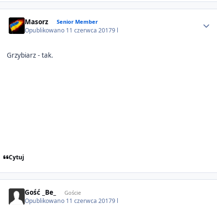
Author stats
Masorz
Senior Member
Opublikowano
11 czerwca 2017
9 l
Grzybiarz - tak.
Cytuj
Gość _Be_
Goście
Opublikowano
11 czerwca 2017
9 l