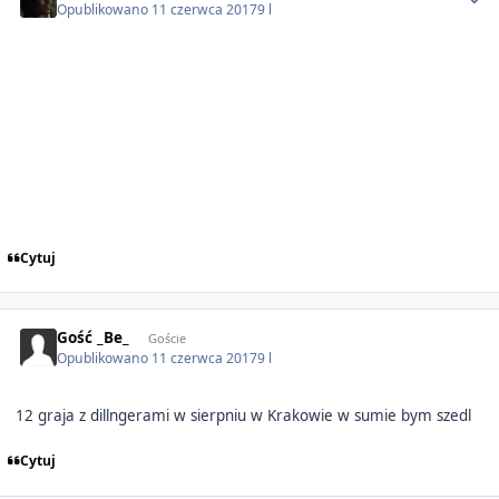
Opublikowano
11 czerwca 2017
9 l
Cytuj
Gość _Be_
Goście
Opublikowano
11 czerwca 2017
9 l
12 graja z dillngerami w sierpniu w Krakowie w sumie bym szedl
Cytuj