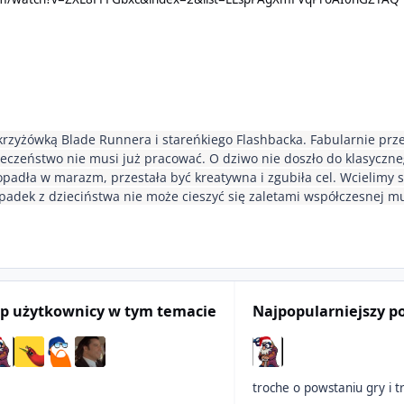
krzyżówką Blade Runnera i stareńkiego Flashbacka.
Fabularnie prze
ołeczeństwo nie musi już pracować. O dziwo nie doszło do klasyczn
opadła w marazm, przestała być kreatywna i zgubiła cel. Wcielimy s
padek z dzieciństwa nie może cieszyć się zaletami współczesnej mu
p użytkownicy w tym temacie
Najpopularniejszy p