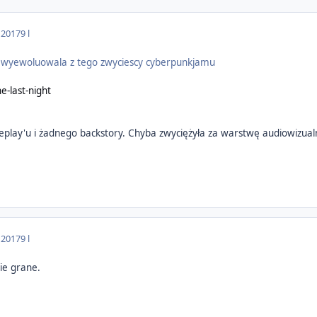
 2017
9 l
a wyewoluowala z tego zwyciescy cyberpunkjamu
he-last-night
play'u i żadnego backstory. Chyba zwyciężyła za warstwę audiowizual
 2017
9 l
zie grane.