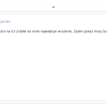
Expand topic overview
 2017
9 l
tóra na E3 zrobiła na mnie największe wrażenie. Żaden pokaz mocy Sc