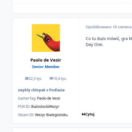
Opublikowano
16 czerwca
Co tu dużo mówić, gra k
Day One.
Paolo de Vesir
Senior Member
22,3 tys.
10,4 tys.
odpowiedzi
Reputacja
zwykły chłopak z Podlasia
GamerTag:
Paolo de Vesir
PSN ID:
BialostockiWezyr
Cytuj
Steam ID:
Wezyr Bialegostoku