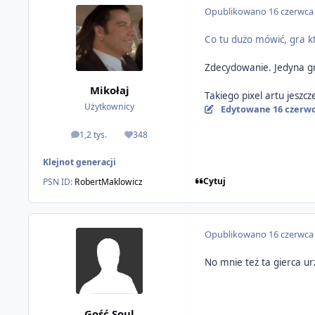
Opublikowano
16 czerwca
Co tu dużo mówić, gra k
Zdecydowanie. Jedyna g
Mikołaj
Takiego pixel artu jesz
Użytkownicy
Edytowane
16 czerw
1,2 tys.
348
odpowiedzi
Reputacja
Klejnot generacji
Cytuj
PSN ID:
RobertMaklowicz
Opublikowano
16 czerwca
No mnie też ta gierca ur
Gość Soul