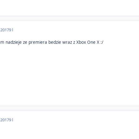
 2017
9 l
em nadzieje ze premiera bedzie wraz z Xbox One X :/
 2017
9 l