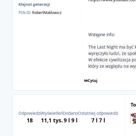
Klejnot generacji
PSN ID:
RobertMaklowicz
Wstępne info:
The Last Night ma być 
wyręczyło ludzi, że sp
W efekcie cywilizacja p
który ze względu na wy
Cytuj
To
Odpowiedzi
Wyświetleń
Dodano
Ostatniej odpowiedzi
18
11,1 tys.
9 l
9 l
7 l
7 l