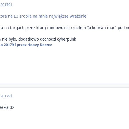
 2017
9 l
tóra na E3 zrobiła na mnie największe wrażenie.
ra na targach przez którą mimowolnie rzuciłem "o koorwa mać" pod 
cze nie było, dodatkowo dochodzi cyberpunk
ca 2017
9 l
przez Heavy Deszcz
 2017
9 l
zekła :D