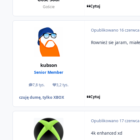
Cytuj
Goście
Opublikowano
16 czerwca
Rownież sie jaram, miał
kubson
Senior Member
7,8 tys.
3,2 tys.
odpowiedzi
Reputacja
Cytuj
czuję dumę, tylko XBOX
Opublikowano
17 czerwca
4k enhanced xd