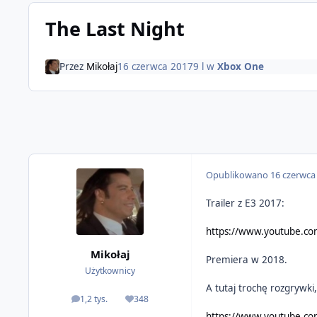
The Last Night
Przez
Mikołaj
16 czerwca 2017
9 l
w
Xbox One
Opublikowano
16 czerwca
Trailer z E3 2017:
https://www.youtube.
Mikołaj
Premiera w 2018.
Użytkownicy
A tutaj trochę rozgrywki
1,2 tys.
348
odpowiedzi
Reputacja
https://www.youtube.c