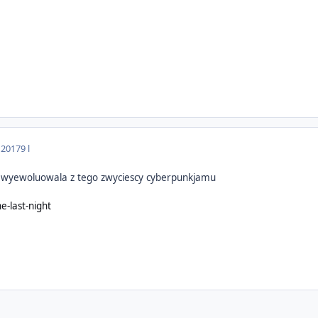
 2017
9 l
a wyewoluowala z tego zwyciescy cyberpunkjamu
he-last-night