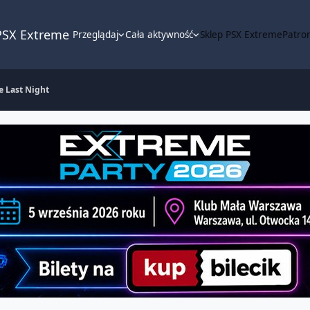
PSX Extreme
Przeglądaj
Cała aktywność
Sklep PSX Extreme
Patron
e Last Night