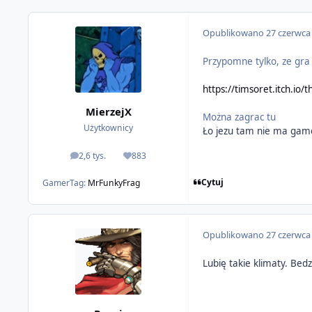
Opublikowano
27 czerwca
Przypomne tylko, ze gr
https://timsoret.itch.io/t
MierzejX
Można zagrac tu
Użytkownicy
Ło jezu tam nie ma game
2,6 tys.
883
odpowiedzi
Reputacja
Cytuj
GamerTag:
MrFunkyFrag
Opublikowano
27 czerwca
Lubię takie klimaty. Bed