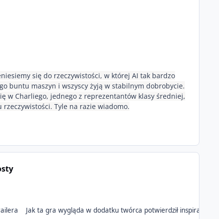
niesiemy się do rzeczywistości, w której AI tak bardzo
ego buntu maszyn i wszyscy żyją w stabilnym dobrobycie.
ię w Charliego, jednego z reprezentantów klasy średniej,
 rzeczywistości. Tyle na razie wiadomo.
osty
troche o powstaniu gry i trailera Jak ta gra wygląda w dodatku twórca