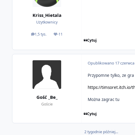
Kriss_Hietala
Użytkownicy
1,5 tys.
-11
odpowiedzi
Reputacja
Cytuj
Opublikowano
17 czerwca
Przypomne tylko, ze gr
https://timsoret.itch.io/t
Gość _Be_
Można zagrac tu
Goście
Cytuj
2 tygodnie później...