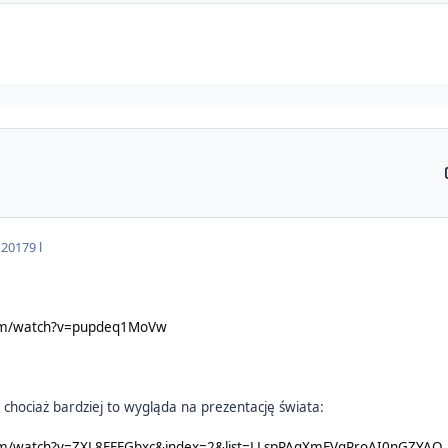
 2017
9 l
com/watch?v=pupdeq1MoVw
, chociaż bardziej to wygląda na prezentację świata:
om/watch?v=ZXL8FFFGbxc&index=2&list=LLspPAgXmFVqProAI0nGZYAQ