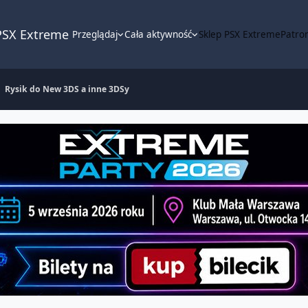
PSX Extreme
Przeglądaj
Cała aktywność
Sklep PSX Extreme
Patron
Rysik do New 3DS a inne 3DSy