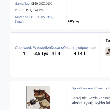
GamerTag:
X360, XOX, XSX
PSN ID:
PS2, PS4, PS5
Nintendo ID:
GBA, DS, 3DS,
Cytuj
Switch
To
Odpowiedzi
Wyświetleń
Dodano
Ostatniej odpowiedzi
1
3,5 tys.
4 l
4 l
4 l
4 l
Opublikowano
20 marca 2
Raczej nie, każda konsol
jakości i rysują szybko fol