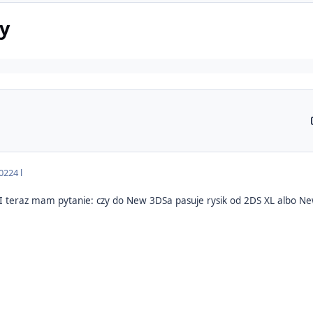
y
022
4 l
 I teraz mam pytanie: czy do New 3DSa pasuje rysik od 2DS XL albo N