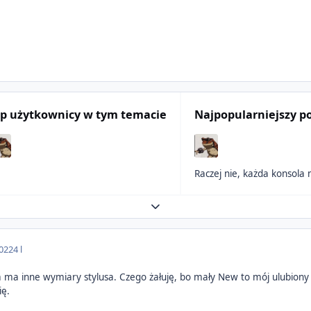
p użytkownicy w tym temacie
Najpopularniejszy p
Raczej nie, każda konsola 
Expand topic overview
022
4 l
a ma inne wymiary stylusa. Czego żałuję, bo mały New to mój ulubiony m
ię.