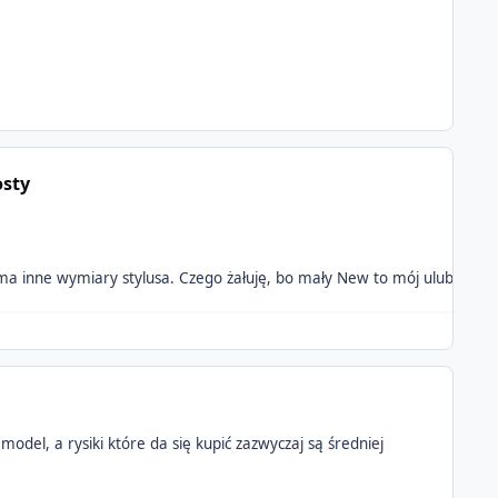
osty
ma inne wymiary stylusa. Czego żałuję, bo mały New to mój ulubiony model
odel, a rysiki które da się kupić zazwyczaj są średniej