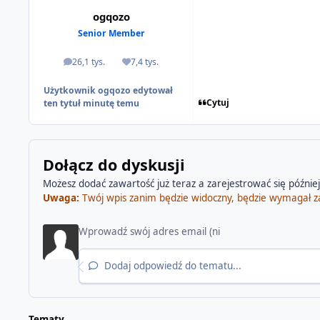
ogqozo
Senior Member
26,1 tys.
7,4 tys.
odpowiedzi
Reputacja
Użytkownik ogqozo edytował
Cytuj
ten tytuł minutę temu
Dołącz do dyskusji
Możesz dodać zawartość już teraz a zarejestrować się później.
Uwaga:
Twój wpis zanim będzie widoczny, będzie wymagał z
Dodaj odpowiedź do tematu...
Tematy