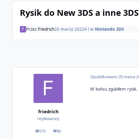
Rysik do New 3DS a inne 3DS
Przez
friedrich
20 marca 2022
4 l
w
Nintendo 3DS
Opublikowano
20 marca 2
W końcu zgubiłem rysik.
friedrich
Użytkownicy
570
80
odpowiedzi
Reputacja