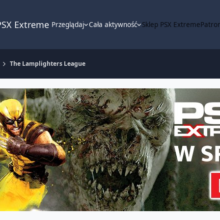
PSX Extreme
Przeglądaj
Cała aktywność
Sklep PSX Extreme
Patron
The Lamplighters League