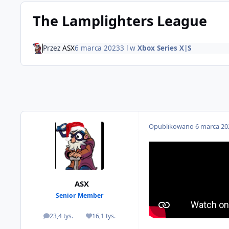
The Lamplighters League
Przez
ASX
6 marca 2023
3 l
w
Xbox Series X|S
Opublikowano
6 marca 20
ASX
Senior Member
23,4 tys.
16,1 tys.
odpowiedzi
Reputacja