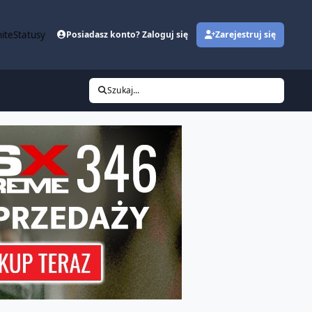
ite
Statusy
Posiadasz konto? Zaloguj się
Zarejestruj się
Szukaj...