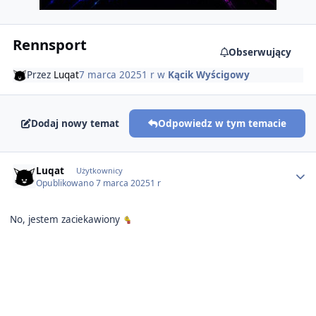
Rennsport
Obserwujący
Przez
Luqat
7 marca 2025
1 r
w
Kącik Wyścigowy
Dodaj nowy temat
Odpowiedz w tym temacie
Author stats
Luqat
Użytkownicy
Opublikowano
7 marca 2025
1 r
No, jestem zaciekawiony