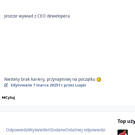
Jeszcze wywiad z CEO dewelopera
Niestety brak kariery, przynajmniej na początku
Edytowane
7 marca 2025
1 r
przez Luqat
Cytuj
Top uż
Odpowiedzi
Wyświetleń
Dodano
Ostatniej odpowiedzi