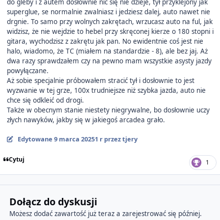
do gleby i z autem dosłownie nic się nie dzieje, tył przyklejony jak
superglue, se normalnie zwalniasz i jedziesz dalej, auto nawet nie
drgnie. To samo przy wolnych zakrętach, wrzucasz auto na ful, jak
widzisz, że nie wejdzie to hebel przy skręconej kierze o 180 stopni i
gitara, wychodzisz z zakrętu jak pan. No ewidentnie coś jest nie
halo, wiadomo, że TC (miałem na standardzie - 8), ale bez jaj. Aż
dwa razy sprawdzałem czy na pewno mam wszystkie asysty jazdy
powyłączane.
Aż sobie specjalnie próbowałem stracić tył i dosłownie to jest
wyzwanie w tej grze, 100x trudniejsze niż szybka jazda, auto nie
chce się odkleić od drogi.
Także w obecnym stanie niestety niegrywalne, bo dosłownie uczy
złych nawyków, jakby się w jakiegoś arcadea grało.
Edytowane
9 marca 2025
1 r
przez tjery
Cytuj
1
Dołącz do dyskusji
Możesz dodać zawartość już teraz a zarejestrować się później.