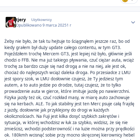
Author stats
tjery
Użytkownicy
Opublikowano
9 marca 2025
1 r
Żeby nie było, że tak tu hejtuje to ściągnąłem jeszcze raz, bo od
kiedy grałem był duży update całego contentu, w tym GT3.
Pojeździłem trochę Mercem GT3, jest lepiej niż było, głównie jeśli
chodzi o FFB. Nie ma już takiego pływania, czuć ciężar auta, wciąż
trochę za bardzo czuje się nad drogą a nie na niej, ale jest ok,
chociaż do najlepszych wciąż daleka droga. Po przesiadce z LMU
jest spory szok, w LMU dosłownie czujesz, że Ty jedziesz tym
autem, a to auto jedzie po drodze, tutaj czujesz, że to tylko
prowadzenie auta w gierce, które imituje jazdę po nawierzchni.
Fizyka jazdy też ok, czuć rozkład masy, w miarę auto zachowuje
się na kerbach. ALE. To jak stabilny jest ten Merc psuje całą frajdę
z jazdy, dosłownie jak przyklejony do drogi w każdych
okolicznościach. Na Fuji jest kilka dosyć szybkich zakrętów i
sytuacja, w której wchodzisz w łuk za szybko, widzisz, że się nie
zmieścisz, wchodzi podsterowność i na luzie można przy prędkości
ok. 180kmh wcisnąć sobie przy mocno skręconej kierownicy hebel