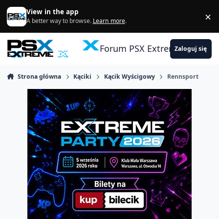
Skocz do zawartości
View in the app
×
Di
A better way to browse.
Learn more
.
Forum PSX Extreme
Zaloguj się
Strona główna
Kąciki
Kącik Wyścigowy
Rennsport