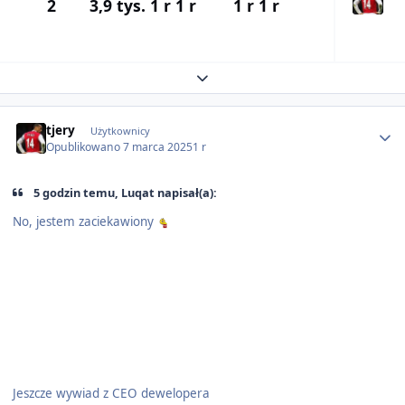
2
3,9 tys.
1 r
1 r
1 r
1 r
Expand topic overview
Author stats
tjery
Użytkownicy
Opublikowano
7 marca 2025
1 r
5 godzin temu, Luqat napisał(a):
No, jestem zaciekawiony
Jeszcze wywiad z CEO dewelopera