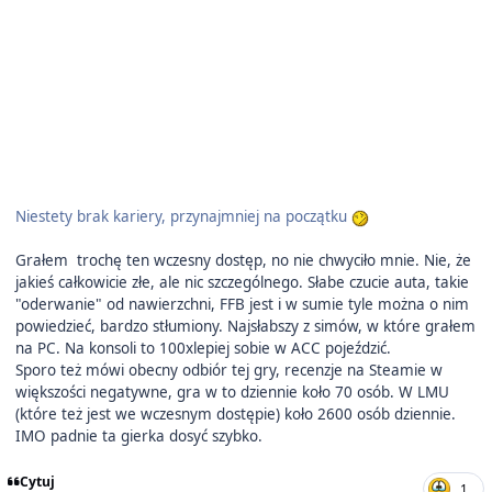
Niestety brak kariery, przynajmniej na początku
Grałem trochę ten wczesny dostęp, no nie chwyciło mnie. Nie, że
jakieś całkowicie złe, ale nic szczególnego. Słabe czucie auta, takie
"oderwanie" od nawierzchni, FFB jest i w sumie tyle można o nim
powiedzieć, bardzo stłumiony. Najsłabszy z simów, w które grałem
na PC. Na konsoli to 100xlepiej sobie w ACC pojeździć.
Sporo też mówi obecny odbiór tej gry, recenzje na Steamie w
większości negatywne, gra w to dziennie koło 70 osób. W LMU
(które też jest we wczesnym dostępie) koło 2600 osób dziennie.
IMO padnie ta gierka dosyć szybko.
Cytuj
1