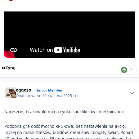
Cytuj
1
Author stats
ogqozo
Senior Member
Opublikowano
19 kwietnia 2025
1 r
Nareszcie, brakowało mi na rynku soulslike'ów i metroidvanii.
Podobna gra dość mocno RPG-owa, bez nastawienia na akcję,
raczej na masę statsów, buildów, menusów i bogaty świat. Ponad
40 godzin do przejścia. Dlatego recenzje na razie są nieliczne, bo