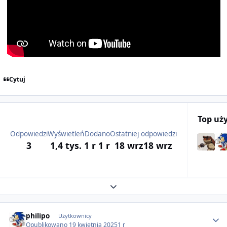
Cytuj
Top uż
Odpowiedzi
Wyświetleń
Dodano
Ostatniej odpowiedzi
3
1,4 tys.
1 r
1 r
18 wrz
18 wrz
Expand topic overview
Author stats
philipo
Użytkownicy
Opublikowano
19 kwietnia 2025
1 r