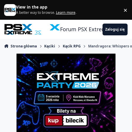
Skocz do zawartości
View in the app
×
Di
A better way to browse.
Learn more
.
Forum PSX Extreme
Zaloguj się
Strona główna
Kąciki
Kącik RPG
Mandragora: Whispers of