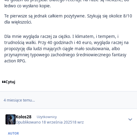
ledwo co wysłano kopie.
Te pierwsze są jednak całkiem pozytywne. Szykują się okolice 8/10
dla większości.
Dla mnie wygląda raczej za ciężko. I klimatem, i tempem, i
trudnością walki. Przy 40 godzinach i 40 euro, wygląda raczej na
propozycję dla ludzi mających ciągle mało soulsowania, albo
przynajmniej typowego zachodniego średniowiecznego fantasy
action RPG.
Cytuj
4 miesiące temu...
Author stats
Kolos28
Użytkownicy
Opublikowano
18 września 2025
18 wrz
AUTOR