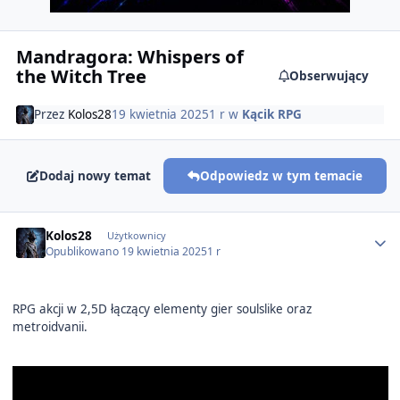
Mandragora: Whispers of
the Witch Tree
Obserwujący
Przez
Kolos28
19 kwietnia 2025
1 r
w
Kącik RPG
Dodaj nowy temat
Odpowiedz w tym temacie
Author stats
Kolos28
Użytkownicy
Opublikowano
19 kwietnia 2025
1 r
RPG akcji w 2,5D łączący elementy gier soulslike oraz
metroidvanii.