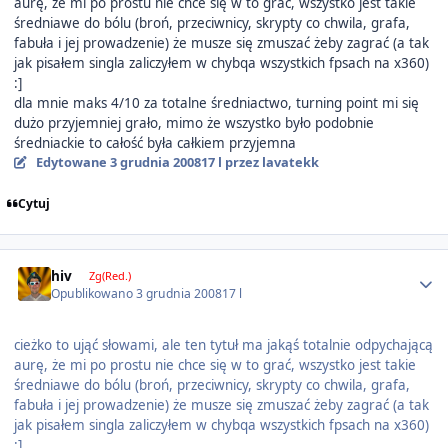
aurę, że mi po prostu nie chce się w to grać, wszystko jest takie
średniawe do bólu (broń, przeciwnicy, skrypty co chwila, grafa,
fabuła i jej prowadzenie) że musze się zmuszać żeby zagrać (a tak
jak pisałem singla zaliczyłem w chybqa wszystkich fpsach na x360)
:]
dla mnie maks 4/10 za totalne średniactwo, turning point mi się
dużo przyjemniej grało, mimo że wszystko było podobnie
średniackie to całość była całkiem przyjemna
Edytowane
3 grudnia 2008
17 l
przez lavatekk
Cytuj
Author stats
hiv
Zg(Red.)
Opublikowano
3 grudnia 2008
17 l
cieżko to ująć słowami, ale ten tytuł ma jakąś totalnie odpychającą
aurę, że mi po prostu nie chce się w to grać, wszystko jest takie
średniawe do bólu (broń, przeciwnicy, skrypty co chwila, grafa,
fabuła i jej prowadzenie) że musze się zmuszać żeby zagrać (a tak
jak pisałem singla zaliczyłem w chybqa wszystkich fpsach na x360)
:]