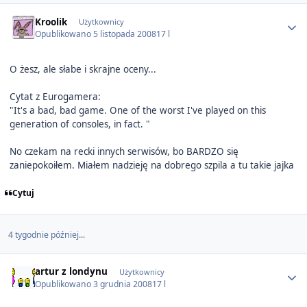
Author stats
Kroolik
Użytkownicy
Opublikowano
5 listopada 2008
17 l
O żesz, ale słabe i skrajne oceny...
Cytat z Eurogamera:
"It's a bad, bad game. One of the worst I've played on this
generation of consoles, in fact. "
No czekam na recki innych serwisów, bo BARDZO się
zaniepokoiłem. Miałem nadzieję na dobrego szpila a tu takie jajka
Cytuj
4 tygodnie później...
Author stats
artur z londynu
Użytkownicy
Opublikowano
3 grudnia 2008
17 l