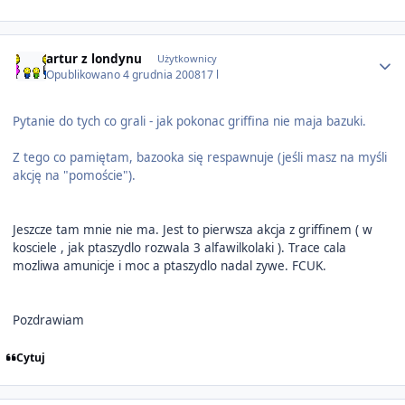
Author stats
artur z londynu
Użytkownicy
Opublikowano
4 grudnia 2008
17 l
Pytanie do tych co grali - jak pokonac griffina nie maja bazuki.
Z tego co pamiętam, bazooka się respawnuje (jeśli masz na myśli
akcję na "pomoście").
Jeszcze tam mnie nie ma. Jest to pierwsza akcja z griffinem ( w
kosciele , jak ptaszydlo rozwala 3 alfawilkolaki ). Trace cala
mozliwa amunicje i moc a ptaszydlo nadal zywe. FCUK.
Pozdrawiam
Cytuj