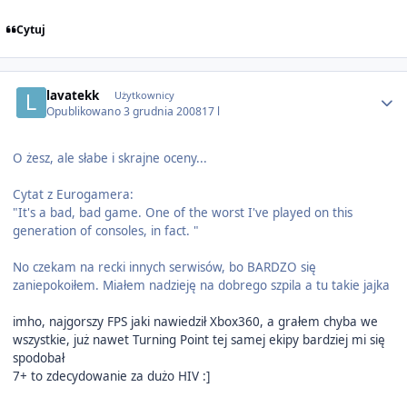
Cytuj
Author stats
lavatekk
Użytkownicy
Opublikowano
3 grudnia 2008
17 l
O żesz, ale słabe i skrajne oceny...
Cytat z Eurogamera:
"It's a bad, bad game. One of the worst I've played on this
generation of consoles, in fact. "
No czekam na recki innych serwisów, bo BARDZO się
zaniepokoiłem. Miałem nadzieję na dobrego szpila a tu takie jajka
imho, najgorszy FPS jaki nawiedził Xbox360, a grałem chyba we
wszystkie, już nawet Turning Point tej samej ekipy bardziej mi się
spodobał
7+ to zdecydowanie za dużo HIV :]