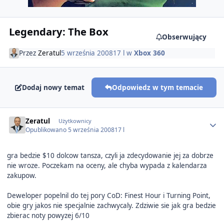
Legendary: The Box
Obserwujący
Przez
Zeratul
5 września 2008
17 l
w
Xbox 360
Dodaj nowy temat
Odpowiedz w tym temacie
Author stats
Zeratul
Użytkownicy
Opublikowano
5 września 2008
17 l
gra bedzie $10 dolcow tansza, czyli ja zdecydowanie jej za dobrze
nie wroze. Poczekam na oceny, ale chyba wypada z kalendarza
zakupow.
Deweloper popelnil do tej pory CoD: Finest Hour i Turning Point,
obie gry jakos nie specjalnie zachwycaly. Zdziwie sie jak gra bedzie
zbierac noty powyzej 6/10