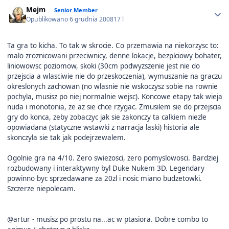
Author stats
Mejm
Senior Member
Opublikowano
6 grudnia 2008
17 l
Ta gra to kicha. To tak w skrocie. Co przemawia na niekorzysc to:
malo zroznicowani przeciwnicy, denne lokacje, bezplciowy bohater,
liniowowsc poziomow, skoki (30cm podwyzszenie jest nie do
przejscia a wlasciwie nie do przeskoczenia), wymuszanie na graczu
okreslonych zachowan (no wlasnie nie wskoczysz sobie na rownie
pochyla, musisz po niej normalnie wejsc). Koncowe etapy tak wieja
nuda i monotonia, ze az sie chce rzygac. Zmusilem sie do przejscia
gry do konca, zeby zobaczyc jak sie zakonczy ta calkiem niezle
opowiadana (statyczne wstawki z narracja laski) historia ale
skonczyla sie tak jak podejrzewalem.
Ogolnie gra na 4/10. Zero swiezosci, zero pomyslowosci. Bardziej
rozbudowany i interaktywny byl Duke Nukem 3D. Legendary
powinno byc sprzedawane za 20zl i nosic miano budzetowki.
Szczerze niepolecam.
@artur - musisz po prostu na...ac w ptasiora. Dobre combo to