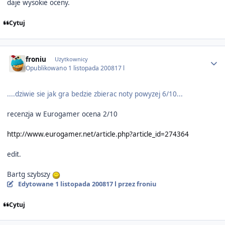
daje wysokie oceny.
Cytuj
Author stats
froniu
Użytkownicy
Opublikowano
1 listopada 2008
17 l
....dziwie sie jak gra bedzie zbierac noty powyzej 6/10...
recenzja w Eurogamer ocena 2/10
http://www.eurogamer.net/article.php?article_id=274364
edit.
Bartg szybszy
Edytowane
1 listopada 2008
17 l
przez froniu
Cytuj