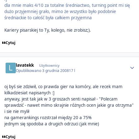
dla mnie maks 4/10 za totalne średniactwo, turning point mi się
dużo przyjemniej grało, mimo że wszystko było podobnie
średniackie to całość była całkiem przyjemna
Kariery pisarskiej to Ty, kolego, nie zrobisz;).
Cytuj
Author stats
lavatekk
Użytkownicy
Opublikowano
3 grudnia 2008
17 l
oj byś sie zdziwił, co prawda gier na komóry, ale recek mam
kilkadziesiat napisanych :]
anyway, jest tak jak w 3 groszach senti napisał - "Polecam
sprawdzić - nawet mimo skrajnie różnych ocen jakie gra otrzyma"
i sie nie mylił
na gamerankings rozstrzał między 20 a 75%
jednym się spodoba a drugich odrzuci (jak mnie)
Cytuj