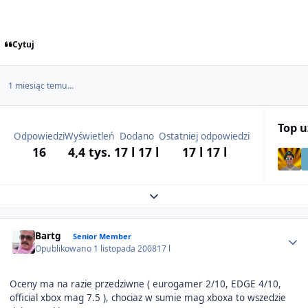
Cytuj
1 miesiąc temu...
Top 
Odpowiedzi
Wyświetleń
Dodano
Ostatniej odpowiedzi
16
4,4 tys.
17 l
17 l
17 l
17 l
Expand topic overview
Author stats
Bartg
Senior Member
Opublikowano
1 listopada 2008
17 l
Oceny ma na razie przedziwne ( eurogamer 2/10, EDGE 4/10,
official xbox mag 7.5 ), chociaz w sumie mag xboxa to wszedzie