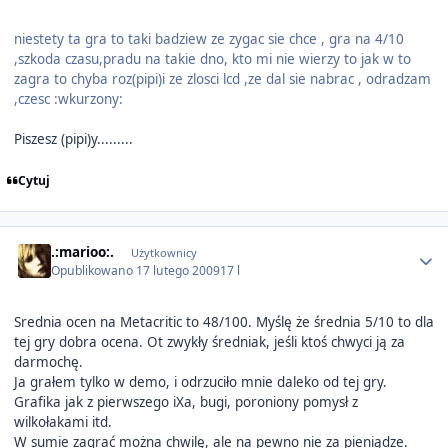
niestety ta gra to taki badziew ze zygac sie chce , gra na 4/10
,szkoda czasu,pradu na takie dno, kto mi nie wierzy to jak w to
zagra to chyba roz(pipi)i ze zlosci lcd ,ze dal sie nabrac , odradzam
,czesc :wkurzony:
Piszesz (pipi)y.........
Cytuj
Author stats
.:marioo:.
Użytkownicy
Opublikowano
17 lutego 2009
17 l
Srednia ocen na Metacritic to 48/100. Myślę że średnia 5/10 to dla
tej gry dobra ocena. Ot zwykły średniak, jeśli ktoś chwyci ją za
darmochę.
Ja grałem tylko w demo, i odrzuciło mnie daleko od tej gry.
Grafika jak z pierwszego iXa, bugi, poroniony pomysł z
wilkołakami itd.
W sumie zagrać można chwilę, ale na pewno nie za pieniądze.