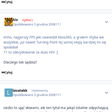
Cytuj
Author stats
hiv
Zg(Red.)
Opublikowano
3 grudnia 2008
17 l
imho, najgorszy FPS jaki nawiedził Xbox360, a grałem chyba we
wszystkie, już nawet Turning Point tej samej ekipy bardziej mi się
spodobał
7+ to zdecydowanie za dużo HIV :]
Dlaczego tak sądzisz?
Cytuj
Author stats
lavatekk
Użytkownicy
Opublikowano
3 grudnia 2008
17 l
cieżko to ująć słowami, ale ten tytuł ma jakąś totalnie odpychającą