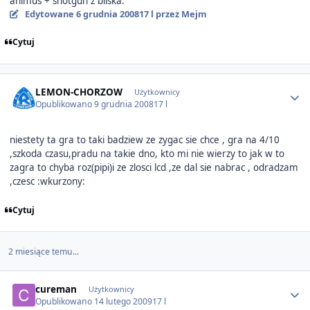
animus + shotgun z bliska.
Edytowane
6 grudnia 2008
17 l
przez Mejm
Cytuj
Author stats
LEMON-CHORZOW
Użytkownicy
Opublikowano
9 grudnia 2008
17 l
niestety ta gra to taki badziew ze zygac sie chce , gra na 4/10
,szkoda czasu,pradu na takie dno, kto mi nie wierzy to jak w to
zagra to chyba roz(pipi)i ze zlosci lcd ,ze dal sie nabrac , odradzam
,czesc :wkurzony:
Cytuj
2 miesiące temu...
Author stats
cureman
Użytkownicy
Opublikowano
14 lutego 2009
17 l