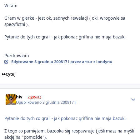
Witam
Gram w gierke - jest ok, zadnych rewelacji ( oki, wrogowie sa
specyficzni ).
Pytanie do tych co grali - jak pokonac griffina nie maja bazuki.
Pozdrawiam
Edytowane
3 grudnia 2008
17 l
przez artur z londynu
Cytuj
Author stats
hiv
Zg(Red.)
Opublikowano
3 grudnia 2008
17 l
Pytanie do tych co grali - jak pokonac griffina nie maja bazuki.
Z tego co pamiętam, bazooka się respawnuje (jeśli masz na myśli
akcję na "pomoście").