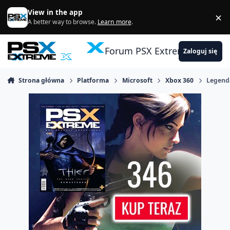
Skocz do zawartości
View in the app
×
Di
A better way to browse.
Learn more
.
Forum PSX Extreme
Zaloguj się
Strona główna
Platforma
Microsoft
Xbox 360
Legend