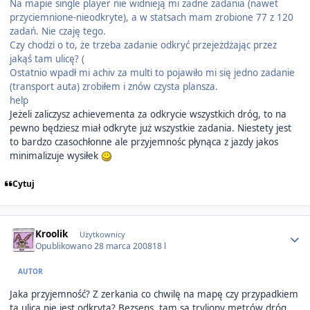
Na mapie single player nie widnieją mi żadne zadania (nawet
przyciemnione-nieodkryte), a w statsach mam zrobione 77 z 120
zadań. Nie czaję tego.
Czy chodzi o to, że trzeba zadanie odkryć przejeżdżając przez
jakąś tam ulicę? (
Ostatnio wpadł mi achiv za multi to pojawiło mi się jedno zadanie
(transport auta) zrobiłem i znów czysta plansza.
help
Jeżeli zaliczysz achievementa za odkrycie wszystkich dróg, to na
pewno będziesz miał odkryte już wszystkie zadania. Niestety jest
to bardzo czasochłonne ale przyjemnośc płynąca z jazdy jakos
minimalizuje wysiłek
Cytuj
Author stats
Kroolik
Użytkownicy
Opublikowano
28 marca 2008
18 l
AUTOR
Jaka przyjemność? Z zerkania co chwilę na mapę czy przypadkiem
ta ulica nie jest odkryta? Bezsens, tam są tryliony metrów dróg,