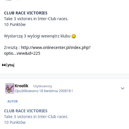
CLUB RACE VICTORIES
Take 3 victories in Inter-Club races.
10 Punktów
Wystarczą 3 wyścigi wewnątrz klubu
Zresztą :
http://www.onlinecenter.pl/index.php?
optio...view&id=225
Cytuj
Author stats
Kroolik
Użytkownicy
Opublikowano
18 kwietnia 2008
18 l
AUTOR
CLUB RACE VICTORIES
Take 3 victories in Inter-Club races.
10 Punktów