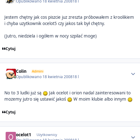
Opublikowano
18 kwietnia 2008
18 l
Jestem chętny jak cos piszcie juz zreszta próbowałem z kroolikiem
i chyba uzytkownik ocelot5 czy jakos tak był chętny.
(Jutro, niedziela i ogółem w nocy szpilać moge)
Cytuj
Author stats
Colin
Admini
Opublikowano
18 kwietnia 2008
18 l
No to 3 ludki już są
Jak ocelot i orion nadal zainteresowani to
mozemy jutro się ustawić jakoś
W moim klubie albo innym
Cytuj
Author stats
ocelot1
Użytkownicy