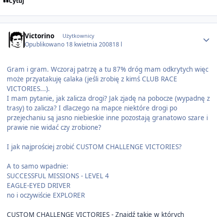
Cytuj
Author stats
Victorino
Użytkownicy
Opublikowano
18 kwietnia 2008
18 l
Gram i gram. Wczoraj patrzę a tu 87% dróg mam odkrytych więc
może przyatakuję calaka (jeśli zrobię z kimś CLUB RACE
VICTORIES...).
I mam pytanie, jak zalicza drogi? Jak zjadę na pobocze (wypadnę z
trasy) to zalicza? I dlaczego na mapce niektóre drogi po
przejechaniu są jasno niebieskie inne pozostają granatowo szare i
prawie nie widać czy zrobione?
I jak najprościej zrobić CUSTOM CHALLENGE VICTORIES?
A to samo wpadnie:
SUCCESSFUL MISSIONS - LEVEL 4
EAGLE-EYED DRIVER
no i oczywiście EXPLORER
CUSTOM CHALLENGE VICTORIES - Znajdź takie w których