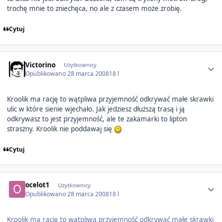
trochę mnie to zniechęca, no ale z czasem może zrobię.
Cytuj
Author stats
Victorino
Użytkownicy
Opublikowano
28 marca 2008
18 l
Kroolik ma rację to wątpliwa przyjemność odkrywać małe skrawki
ulic w które sienie wjechało. Jak jedziesz dłuższą trasą i ją
odkrywasz to jest przyjemność, ale te zakamarki to lipton
straszny. Kroolik nie poddawaj się
Cytuj
Author stats
ocelot1
Użytkownicy
Opublikowano
28 marca 2008
18 l
Kroolik ma rację to wątpliwa przyjemność odkrywać małe skrawki