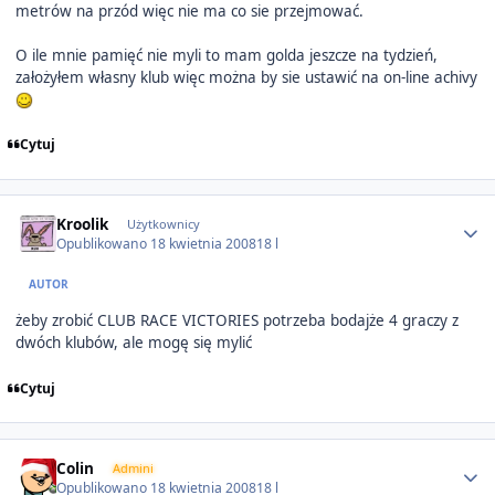
metrów na przód więc nie ma co sie przejmować.
O ile mnie pamięć nie myli to mam golda jeszcze na tydzień,
założyłem własny klub więc można by sie ustawić na on-line achivy
Cytuj
Author stats
Kroolik
Użytkownicy
Opublikowano
18 kwietnia 2008
18 l
AUTOR
żeby zrobić CLUB RACE VICTORIES potrzeba bodajże 4 graczy z
dwóch klubów, ale mogę się mylić
Cytuj
Author stats
Colin
Admini
Opublikowano
18 kwietnia 2008
18 l