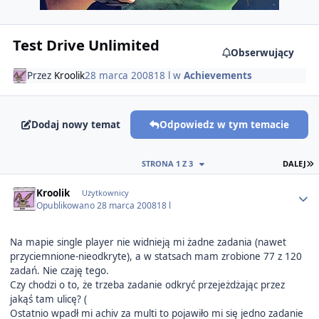
Test Drive Unlimited
Obserwujący
Przez
Kroolik
28 marca 2008
18 l
w
Achievements
Dodaj nowy temat
Odpowiedz w tym temacie
O
STRONA 1 Z 3
DALEJ
Author stats
Kroolik
Użytkownicy
Opublikowano
28 marca 2008
18 l
Na mapie single player nie widnieją mi żadne zadania (nawet
przyciemnione-nieodkryte), a w statsach mam zrobione 77 z 120
zadań. Nie czaję tego.
Czy chodzi o to, że trzeba zadanie odkryć przejeżdżając przez
jakąś tam ulicę? (
Ostatnio wpadł mi achiv za multi to pojawiło mi się jedno zadanie