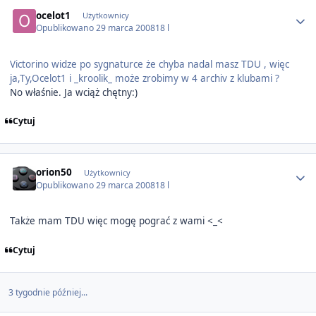
Author stats
ocelot1
Użytkownicy
Opublikowano
29 marca 2008
18 l
Victorino widze po sygnaturce że chyba nadal masz TDU , więc
ja,Ty,Ocelot1 i _kroolik_ może zrobimy w 4 archiv z klubami ?
No właśnie. Ja wciąż chętny:)
Cytuj
Author stats
orion50
Użytkownicy
Opublikowano
29 marca 2008
18 l
Także mam TDU więc mogę pograć z wami <_<
Cytuj
3 tygodnie później...