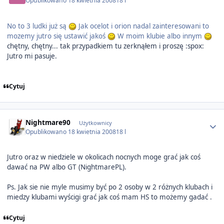
Opublikowano
18 kwietnia 2008
18 l
No to 3 ludki już są
Jak ocelot i orion nadal zainteresowani to
mozemy jutro się ustawić jakoś
W moim klubie albo innym
chętny, chętny... tak przypadkiem tu zerknąłem i proszę :spox:
Jutro mi pasuje.
Cytuj
Author stats
Nightmare90
Użytkownicy
Opublikowano
18 kwietnia 2008
18 l
Jutro oraz w niedziele w okolicach nocnych moge grać jak coś
dawać na PW albo GT (NightmarePL).
Ps. Jak sie nie myle musimy być po 2 osoby w 2 różnych klubach i
miedzy klubami wyścigi grać jak coś mam HS to możemy gadać .
Cytuj