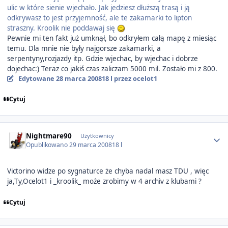
ulic w które sienie wjechało. Jak jedziesz dłuższą trasą i ją
odkrywasz to jest przyjemność, ale te zakamarki to lipton
straszny. Kroolik nie poddawaj się
Pewnie mi ten fakt już umknął, bo odkryłem całą mapę z miesiąc
temu. Dla mnie nie były najgorsze zakamarki, a
serpentyny,rozjazdy itp. Gdzie wjechac, by wjechac i dobrze
dojechac:) Teraz co jakiś czas zaliczam 5000 mil. Zostało mi z 800.
Edytowane
28 marca 2008
18 l
przez ocelot1
Cytuj
Author stats
Nightmare90
Użytkownicy
Opublikowano
29 marca 2008
18 l
Victorino widze po sygnaturce że chyba nadal masz TDU , więc
ja,Ty,Ocelot1 i _kroolik_ może zrobimy w 4 archiv z klubami ?
Cytuj