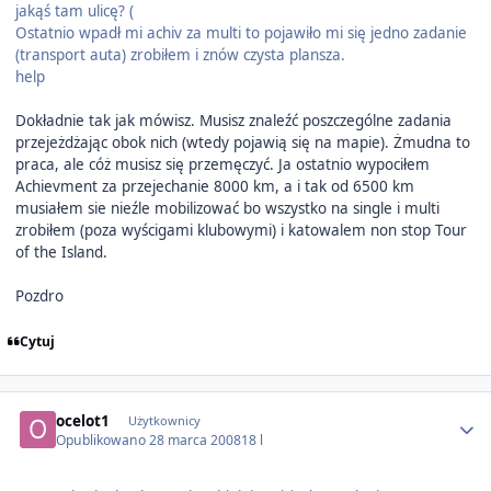
jakąś tam ulicę? (
Ostatnio wpadł mi achiv za multi to pojawiło mi się jedno zadanie
(transport auta) zrobiłem i znów czysta plansza.
help
Dokładnie tak jak mówisz. Musisz znaleźć poszczególne zadania
przejeżdżając obok nich (wtedy pojawią się na mapie). Żmudna to
praca, ale cóż musisz się przemęczyć. Ja ostatnio wypociłem
Achievment za przejechanie 8000 km, a i tak od 6500 km
musiałem sie nieźle mobilizować bo wszystko na single i multi
zrobiłem (poza wyścigami klubowymi) i katowalem non stop Tour
of the Island.
Pozdro
Cytuj
Author stats
ocelot1
Użytkownicy
Opublikowano
28 marca 2008
18 l