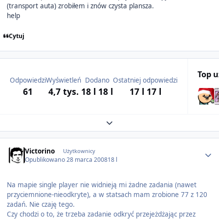
(transport auta) zrobiłem i znów czysta plansza.
help
Cytuj
Top 
Odpowiedzi
Wyświetleń
Dodano
Ostatniej odpowiedzi
61
4,7 tys.
18 l
18 l
17 l
17 l
Expand topic overview
Author stats
Victorino
Użytkownicy
Opublikowano
28 marca 2008
18 l
Na mapie single player nie widnieją mi żadne zadania (nawet
przyciemnione-nieodkryte), a w statsach mam zrobione 77 z 120
zadań. Nie czaję tego.
Czy chodzi o to, że trzeba zadanie odkryć przejeżdżając przez