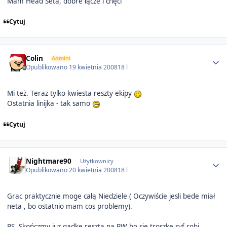
Mam Head Seta, dobre łącze i chęci
Cytuj
Author stats
Colin
Admini
Opublikowano
19 kwietnia 2008
18 l
Mi też. Teraz tylko kwiesta reszty ekipy
Ostatnia linijka - tak samo
Cytuj
Author stats
Nightmare90
Użytkownicy
Opublikowano
20 kwietnia 2008
18 l
Grac praktycznie moge całą Niedziele ( Oczywiście jesli bede miał
neta , bo ostatnio mam cos problemy).
PS. Skończmy juz gadke reszta na PW bo sie troszke syf robi ,