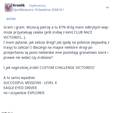
Author stats
Kroolik
Użytkownicy
Opublikowano
18 kwietnia 2008
18 l
AUTOR
Gram i gram. Wczoraj patrzę a tu 87% dróg mam odkrytych więc
może przyatakuję calaka (jeśli zrobię z kimś CLUB RACE
VICTORIES...).
I mam pytanie, jak zalicza drogi? Jak zjadę na pobocze (wypadnę z
trasy) to zalicza? I dlaczego na mapce niektóre drogi po
przejechaniu są jasno niebieskie inne pozostają granatowo szare i
prawie nie widać czy zrobione?
I jak najprościej zrobić CUSTOM CHALLENGE VICTORIES?
A to samo wpadnie:
SUCCESSFUL MISSIONS - LEVEL 4
EAGLE-EYED DRIVER
no i oczywiście EXPLORER