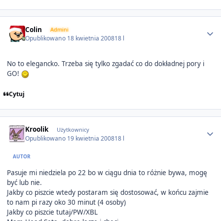
Author stats
Colin
Admini
Opublikowano
18 kwietnia 2008
18 l
No to elegancko. Trzeba się tylko zgadać co do dokładnej pory i
GO!
Cytuj
Author stats
Kroolik
Użytkownicy
Opublikowano
19 kwietnia 2008
18 l
AUTOR
Pasuje mi niedziela po 22 bo w ciągu dnia to różnie bywa, mogę
być lub nie.
Jakby co piszcie wtedy postaram się dostosować, w końcu zajmie
to nam pi razy oko 30 minut (4 osoby)
Jakby co piszcie tutaj/PW/XBL