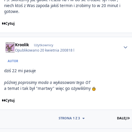
niech ktoś z Was zapoda jakiś termin i zrobimy to w 20 minut i
gotowe.
Cytuj
Author stats
Kroolik
Użytkownicy
Opublikowano
20 kwietnia 2008
18 l
AUTOR
dziś 22 mi pasuje
później poprosimy moda o wykasowani tego OT
a temat i tak był "martwy" więc go ożywiliśmy
Cytuj
O
STRONA 1 Z 3
DALEJ