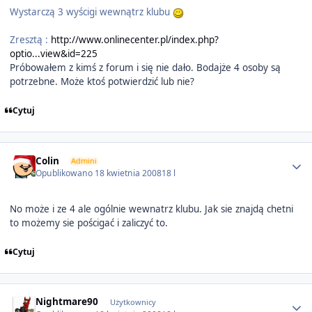
Wystarczą 3 wyścigi wewnątrz klubu
Zresztą :
http://www.onlinecenter.pl/index.php?
optio...view&id=225
Próbowałem z kimś z forum i się nie dało. Bodajże 4 osoby są
potrzebne. Może ktoś potwierdzić lub nie?
Cytuj
Author stats
Colin
Admini
Opublikowano
18 kwietnia 2008
18 l
No może i ze 4 ale ogólnie wewnatrz klubu. Jak sie znajdą chetni
to możemy sie pościgać i zaliczyć to.
Cytuj
Author stats
Nightmare90
Użytkownicy