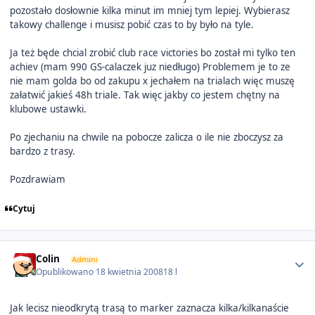
pozostało dosłownie kilka minut im mniej tym lepiej. Wybierasz
takowy challenge i musisz pobić czas to by było na tyle.
Ja też będe chcial zrobić club race victories bo został mi tylko ten
achiev (mam 990 GS-calaczek juz niedługo) Problemem je to ze
nie mam golda bo od zakupu x jechałem na trialach więc muszę
załatwić jakieś 48h triale. Tak więc jakby co jestem chętny na
klubowe ustawki.
Po zjechaniu na chwile na pobocze zalicza o ile nie zboczysz za
bardzo z trasy.
Pozdrawiam
Cytuj
Author stats
Colin
Admini
Opublikowano
18 kwietnia 2008
18 l
Jak lecisz nieodkrytą trasą to marker zaznacza kilka/kilkanaście