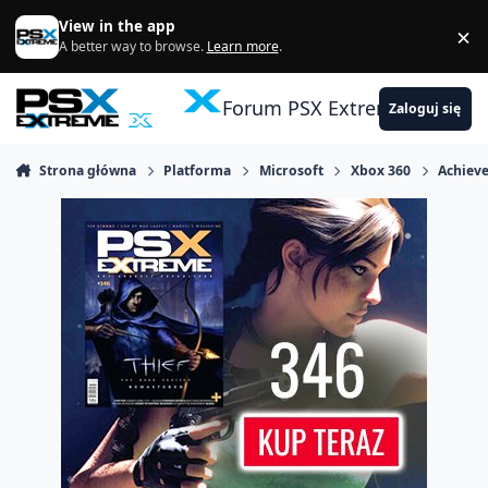
Skocz do zawartości
View in the app
×
Di
A better way to browse.
Learn more
.
Forum PSX Extreme
Zaloguj się
Strona główna
Platforma
Microsoft
Xbox 360
Achiev