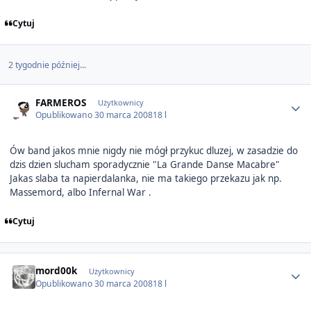
Cytuj
2 tygodnie później...
Author stats
FARMEROS
Użytkownicy
Opublikowano
30 marca 2008
18 l
Ów band jakos mnie nigdy nie mógł przykuc dluzej, w zasadzie do
dzis dzien slucham sporadycznie "La Grande Danse Macabre"
Jakas slaba ta napierdalanka, nie ma takiego przekazu jak np.
Massemord, albo Infernal War .
Cytuj
Author stats
mord00k
Użytkownicy
Opublikowano
30 marca 2008
18 l