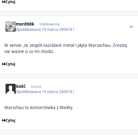
Cytuj
Author stats
mord00k
Użytkownicy
Opublikowano
19 marca 2008
18 l
W sensie ,że zespół nazi-black metal i płyta Warsachau. Zresztą
nie ważne o co mi chodzi.
Cytuj
Gość
Goście
Opublikowano
19 marca 2008
18 l
Warschau to koncertówka z WaWy.
Cytuj
Author stats