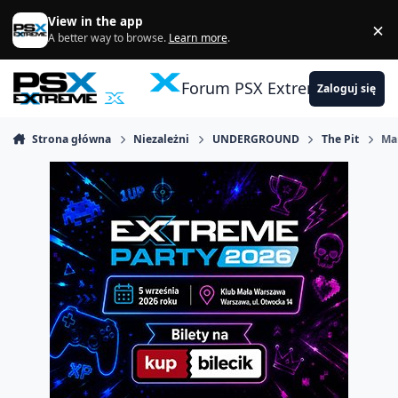
Skocz do zawartości
View in the app
×
Di
A better way to browse.
Learn more
.
Forum PSX Extreme
Zaloguj się
Strona główna
Niezależni
UNDERGROUND
The Pit
Ma