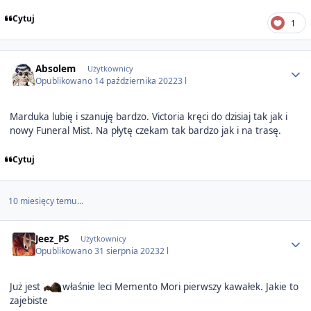
Cytuj
1
Author stats
Absolem
Użytkownicy
Opublikowano
14 października 2022
3 l
Marduka lubię i szanuję bardzo. Victoria kręci do dzisiaj tak jak i
nowy Funeral Mist. Na płytę czekam tak bardzo jak i na trasę.
Cytuj
10 miesięcy temu...
Author stats
Jeez_PS
Użytkownicy
Opublikowano
31 sierpnia 2023
2 l
Już jest
właśnie leci Memento Mori pierwszy kawałek. Jakie to
zajebiste