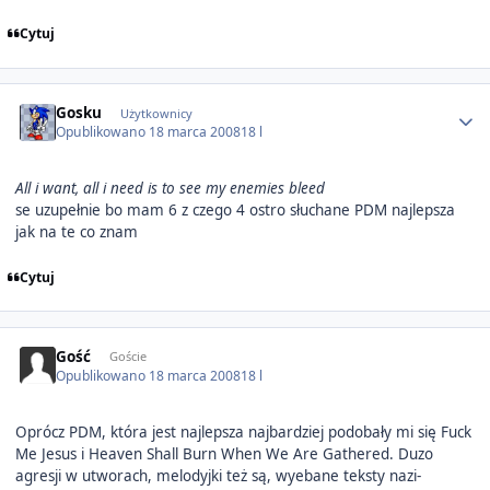
Cytuj
Author stats
Gosku
Użytkownicy
Opublikowano
18 marca 2008
18 l
All i want, all i need is to see my enemies bleed
se uzupełnie bo mam 6 z czego 4 ostro słuchane PDM najlepsza
jak na te co znam
Cytuj
Gość
Goście
Opublikowano
18 marca 2008
18 l
Oprócz PDM, która jest najlepsza najbardziej podobały mi się Fuck
Me Jesus i Heaven Shall Burn When We Are Gathered. Duzo
agresji w utworach, melodyjki też są, wyebane teksty nazi-