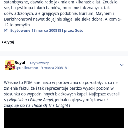
satanistyczne, dawało rade jak miałem kilkanaście lat. Znudziło
się, bo jest kupa takich bandów, może nie tak znanych, tak
doświadczonych, ale grających podobnie. Burzum, Mayhem i
Darkthrone'owi nawet do jaj nie sięga, ale sieka dobra. A Rom 5-
12 to pomyłka.
Edytowane
18 marca 2008
18 l
przez Gość
Cytuj
Author stats
Royal
Użytkownicy
Opublikowano
19 marca 2008
18 l
Właśnie to PDM ssie nieco w porównaniu do pozostałych, co nie
zmienia faktu, że i tak reprezentuje bardzo wysoki poziom w
stosunku do wypocin innych blackowych kapel. Najlepsze overall
są
Nightwing
i
Plague Angel
, jednak najlepszy mój kawałek
znajduje się na
Those Of The Unlight
(