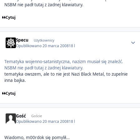
NSBM nie padł tutaj z żadnej klawiatury.
Cytuj
Author stats
Specu
Użytkownicy
Opublikowano
20 marca 2008
18 l
Tematyka wojenno-satanistyczna, nazizm musiał się znaleźć.
NSBM nie padł tutaj z żadnej klawiatury.
tematyka owszem, ale to nie jest Nazi Black Metal, to zupelnie
inna bajka.
Cytuj
Gość
Goście
Opublikowano
20 marca 2008
18 l
Wiadomo, m00rdok się pomylił...