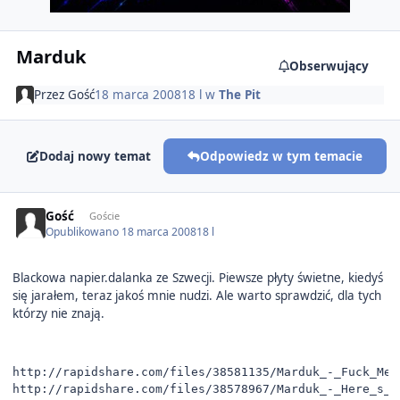
Marduk
Obserwujący
Przez
Gość
18 marca 2008
18 l
w
The Pit
Dodaj nowy temat
Odpowiedz w tym temacie
Gość
Goście
Opublikowano
18 marca 2008
18 l
Blackowa napier.dalanka ze Szwecji. Piewsze płyty świetne, kiedyś
się jarałem, teraz jakoś mnie nudzi. Ale warto sprawdzić, dla tych
którzy nie znają.
http://rapidshare.com/files/38581135/Marduk_-_Fuck_Me_
http://rapidshare.com/files/38578967/Marduk_-_Here_s_N