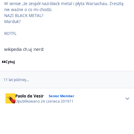
W sensie ,że zespół nazi-black metal i płyta Warsachau. Zresztą
nie ważne o co mi chodzi.
NAZI BLACK METAL?
Marduk?
ROTFL
wikipedia ch.uj :nerd:
Cytuj
11 lat później...
Author stats
Paolo de Vesir
Senior Member
Opublikowano
24 czerwca 2019
7 l