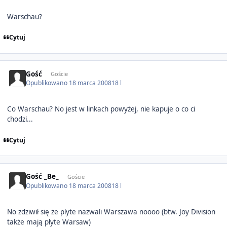
Warschau?
Cytuj
Gość
Goście
Opublikowano
18 marca 2008
18 l
Co Warschau? No jest w linkach powyżej, nie kapuje o co ci
chodzi...
Cytuj
Gość _Be_
Goście
Opublikowano
18 marca 2008
18 l
No zdziwił się że plyte nazwali Warszawa noooo (btw. Joy Division
także mają płyte Warsaw)