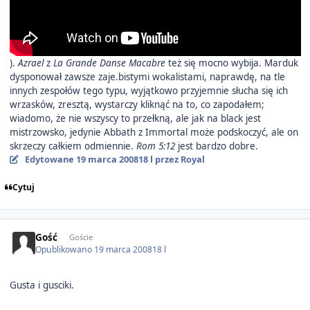
).
Azrael
z
La Grande Danse Macabre
też się mocno wybija. Marduk
dysponował zawsze zaje.bistymi wokalistami, naprawdę, na tle
innych zespołów tego typu, wyjątkowo przyjemnie słucha się ich
wrzasków, zresztą, wystarczy kliknąć na to, co zapodałem;
wiadomo, że nie wszyscy to przełkną, ale jak na black jest
mistrzowsko, jedynie Abbath z Immortal może podskoczyć, ale on
skrzeczy całkiem odmiennie.
Rom 5:12
jest bardzo dobre.
Edytowane
19 marca 2008
18 l
przez Royal
Cytuj
Gość
Goście
Opublikowano
19 marca 2008
18 l
Gusta i gusciki.