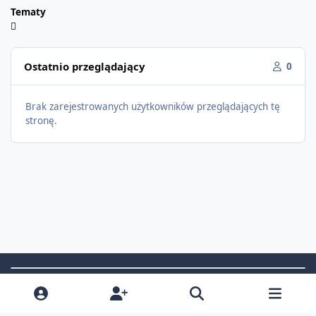
Tematy
Ostatnio przeglądający
0
Brak zarejestrowanych użytkowników przeglądających tę
stronę.
Light Mode
Dark Mode
System Preference
f
i
x
t
a
n
i