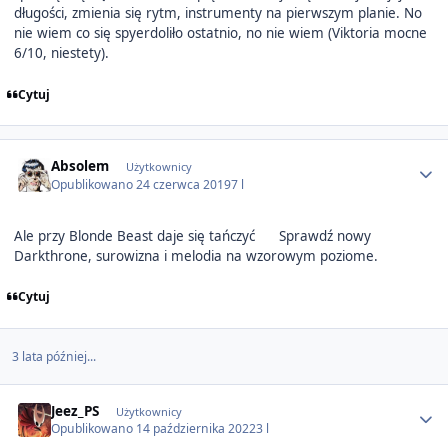
długości, zmienia się rytm, instrumenty na pierwszym planie. No
nie wiem co się spyerdoliło ostatnio, no nie wiem (Viktoria mocne
6/10, niestety).
Cytuj
Author stats
Absolem
Użytkownicy
Opublikowano
24 czerwca 2019
7 l
Ale przy Blonde Beast daje się tańczyć
Sprawdź nowy
Darkthrone, surowizna i melodia na wzorowym poziome.
Cytuj
3 lata później...
Author stats
Jeez_PS
Użytkownicy
Opublikowano
14 października 2022
3 l