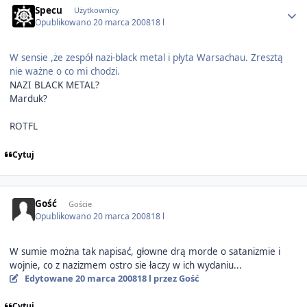
Specu
Użytkownicy
Opublikowano
20 marca 2008
18 l
W sensie ,że zespół nazi-black metal i płyta Warsachau. Zresztą
nie ważne o co mi chodzi.
NAZI BLACK METAL?
Marduk?
ROTFL
Cytuj
Gość
Goście
Opublikowano
20 marca 2008
18 l
W sumie można tak napisać, głowne drą morde o satanizmie i
wojnie, co z nazizmem ostro sie łaczy w ich wydaniu...
Edytowane
20 marca 2008
18 l
przez Gość
Cytuj