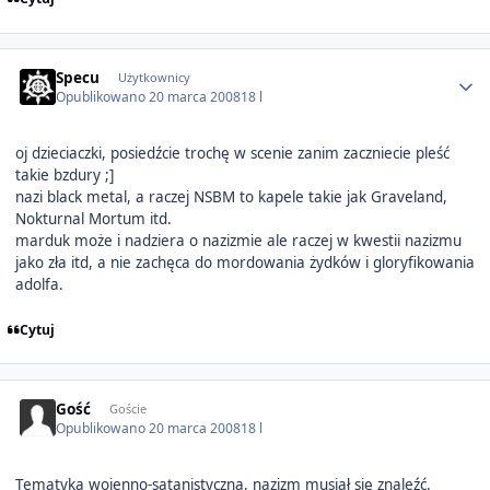
Author stats
Specu
Użytkownicy
Opublikowano
20 marca 2008
18 l
oj dzieciaczki, posiedźcie trochę w scenie zanim zaczniecie pleść
takie bzdury ;]
nazi black metal, a raczej NSBM to kapele takie jak Graveland,
Nokturnal Mortum itd.
marduk może i nadziera o nazizmie ale raczej w kwestii nazizmu
jako zła itd, a nie zachęca do mordowania żydków i gloryfikowania
adolfa.
Cytuj
Gość
Goście
Opublikowano
20 marca 2008
18 l
Tematyka wojenno-satanistyczna, nazizm musiał się znaleźć.