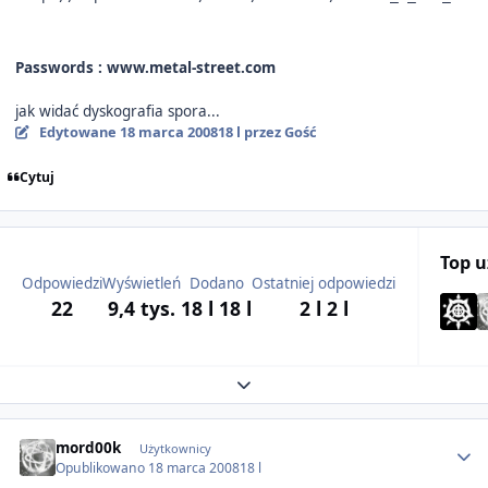
Passwords : www.metal-street.com
jak widać dyskografia spora...
Edytowane
18 marca 2008
18 l
przez Gość
Cytuj
Top 
Odpowiedzi
Wyświetleń
Dodano
Ostatniej odpowiedzi
22
9,4 tys.
18 l
18 l
2 l
2 l
Expand topic overview
Author stats
mord00k
Użytkownicy
Opublikowano
18 marca 2008
18 l