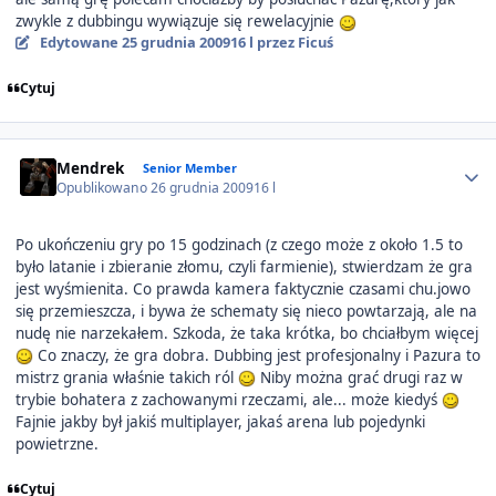
zwykle z dubbingu wywiązuje się rewelacyjnie
Edytowane
25 grudnia 2009
16 l
przez Ficuś
Cytuj
Author stats
Mendrek
Senior Member
Opublikowano
26 grudnia 2009
16 l
Po ukończeniu gry po 15 godzinach (z czego może z około 1.5 to
było latanie i zbieranie złomu, czyli farmienie), stwierdzam że gra
jest wyśmienita. Co prawda kamera faktycznie czasami chu.jowo
się przemieszcza, i bywa że schematy się nieco powtarzają, ale na
nudę nie narzekałem. Szkoda, że taka krótka, bo chciałbym więcej
Co znaczy, że gra dobra. Dubbing jest profesjonalny i Pazura to
mistrz grania właśnie takich ról
Niby można grać drugi raz w
trybie bohatera z zachowanymi rzeczami, ale... może kiedyś
Fajnie jakby był jakiś multiplayer, jakaś arena lub pojedynki
powietrzne.
Cytuj