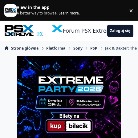
Skocz do zawartości
View in the app
×
Di
A better way to browse.
Learn more
.
Forum PSX Extreme
Zaloguj się
Strona główna
Platforma
Sony
PSP
Jak & Daxter: The