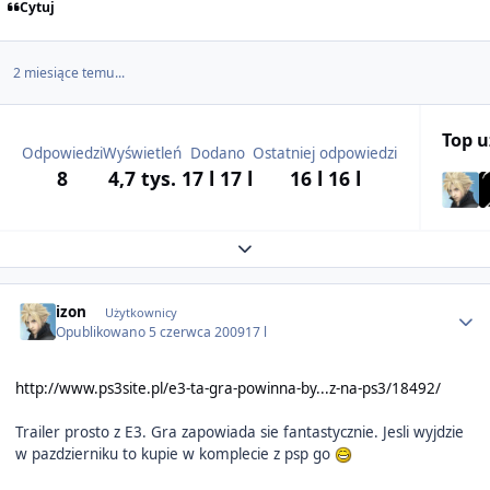
Cytuj
2 miesiące temu...
Top 
Odpowiedzi
Wyświetleń
Dodano
Ostatniej odpowiedzi
8
4,7 tys.
17 l
17 l
16 l
16 l
Expand topic overview
Author stats
izon
Użytkownicy
Opublikowano
5 czerwca 2009
17 l
http://www.ps3site.pl/e3-ta-gra-powinna-by...z-na-ps3/18492/
Trailer prosto z E3. Gra zapowiada sie fantastycznie. Jesli wyjdzie
w pazdzierniku to kupie w komplecie z psp go