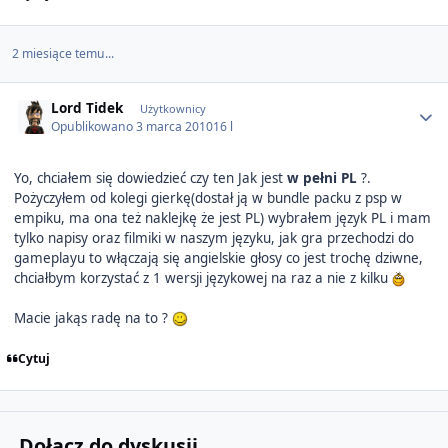
2 miesiące temu...
Author stats
Lord Tidek
Użytkownicy
Opublikowano
3 marca 2010
16 l
Yo, chciałem się dowiedzieć czy ten Jak jest
w pełni PL
?.
Pożyczyłem od kolegi gierkę(dostał ją w bundle packu z psp w
empiku, ma ona też naklejkę że jest PL) wybrałem język PL i mam
tylko napisy oraz filmiki w naszym języku, jak gra przechodzi do
gameplayu to włączają się angielskie głosy co jest trochę dziwne,
chciałbym korzystać z 1 wersji językowej na raz a nie z kilku
Macie jakąs radę na to ?
Cytuj
Dołącz do dyskusji