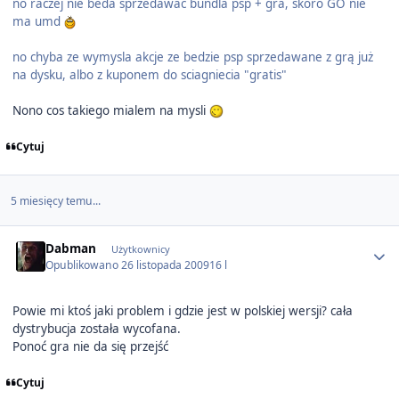
no raczej nie beda sprzedawac bundla psp + gra, skoro GO nie
ma umd
no chyba ze wymysla akcje ze bedzie psp sprzedawane z grą już
na dysku, albo z kuponem do sciagniecia "gratis"
Nono cos takiego mialem na mysli
Cytuj
5 miesięcy temu...
Author stats
Dabman
Użytkownicy
Opublikowano
26 listopada 2009
16 l
Powie mi ktoś jaki problem i gdzie jest w polskiej wersji? cała
dystrybucja została wycofana.
Ponoć gra nie da się przejść
Cytuj