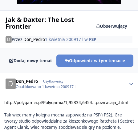
Jak & Daxter: The Lost
Frontier
Obserwujący
Przez
Don_Pedro
1 kwietnia 2009
17 l
w
PSP
Dodaj nowy temat
Odpowiedz w tym temacie
Author stats
Don_Pedro
Użytkownicy
Opublikowano
1 kwietnia 2009
17 l
http://polygamia.pl/Polygamia/1,95334,6454...powracaja_.html
Tak wiec mamy kolejna mocna zapowiedz na PSP(i PS2). Gre
tworzy studio odpowiedzialne za kieszonkowego Ratcheta i Sectret
Agent Clank, wiec mozemy spodziewac sie gry na poziomie.