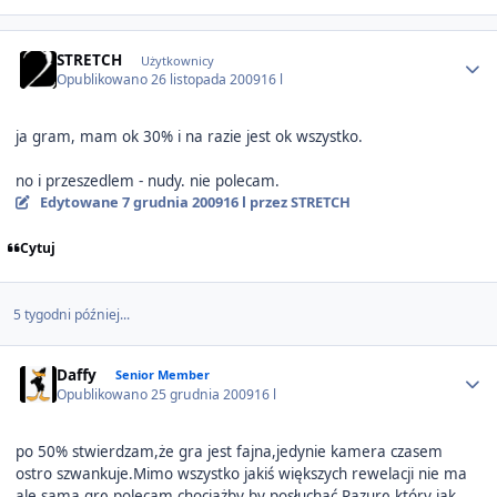
Author stats
STRETCH
Użytkownicy
Opublikowano
26 listopada 2009
16 l
ja gram, mam ok 30% i na razie jest ok wszystko.
no i przeszedlem - nudy. nie polecam.
Edytowane
7 grudnia 2009
16 l
przez STRETCH
Cytuj
5 tygodni później...
Author stats
Daffy
Senior Member
Opublikowano
25 grudnia 2009
16 l
po 50% stwierdzam,że gra jest fajna,jedynie kamera czasem
ostro szwankuje.Mimo wszystko jakiś większych rewelacji nie ma
ale samą grę polecam chociażby by posłuchać Pazurę,który jak