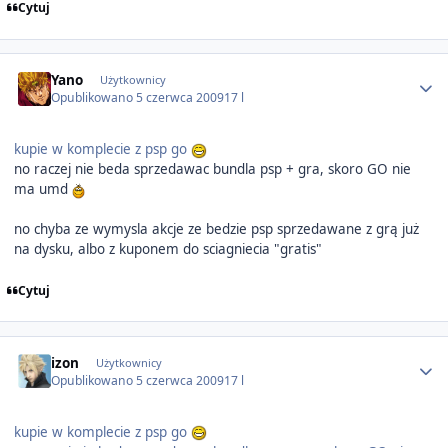
Cytuj
Author stats
Yano
Użytkownicy
Opublikowano
5 czerwca 2009
17 l
kupie w komplecie z psp go
no raczej nie beda sprzedawac bundla psp + gra, skoro GO nie
ma umd
no chyba ze wymysla akcje ze bedzie psp sprzedawane z grą już
na dysku, albo z kuponem do sciagniecia "gratis"
Cytuj
Author stats
izon
Użytkownicy
Opublikowano
5 czerwca 2009
17 l
kupie w komplecie z psp go