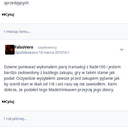
sprzedzjących
Cytuj
1 miesiąc temu...
Author stats
FalsoVero
Użytkownicy
Opublikowano
18 marca 2010
16 l
Dziwne ponieważ wykonałem parę transakcji z Rade100 i jestem
bardzo zadowolony z każdego zakupu, gry w takim stanie jak
podał. Oczywiście wysyłałem zawsze przed zakupem pytanie jak
by ocenił stan w skali od 1/6 i ani razu się nie zawiodłem. Kami
dobrze, że podałeś tego MadeInHeaven przejrzę jego zbiory.
Cytuj
1 rok później...