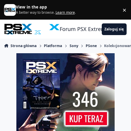
Skocz do zawartości
View in the app
×
Di
A better way to browse.
Learn more
.
Forum PSX Extreme
Zaloguj się
Strona główna
Platforma
Sony
PSone
Kolekcjonowani