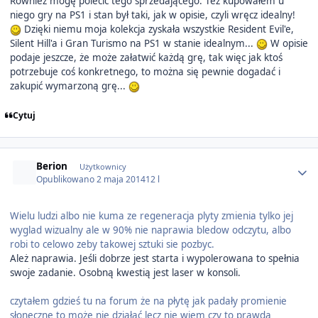
Również mogę polecić tego sprzedającego. Też kupowałem u
niego gry na PS1 i stan był taki, jak w opisie, czyli wręcz idealny!
Dzięki niemu moja kolekcja zyskała wszystkie Resident Evil'e,
Silent Hill'a i Gran Turismo na PS1 w stanie idealnym...
W opisie
podaje jeszcze, że może załatwić każdą grę, tak więc jak ktoś
potrzebuje coś konkretnego, to można się pewnie dogadać i
zakupić wymarzoną grę...
Cytuj
Author stats
Berion
Użytkownicy
Opublikowano
2 maja 2014
12 l
Wielu ludzi albo nie kuma ze regeneracja plyty zmienia tylko jej
wyglad wizualny ale w 90% nie naprawia bledow odczytu, albo
robi to celowo zeby takowej sztuki sie pozbyc.
Ależ naprawia. Jeśli dobrze jest starta i wypolerowana to spełnia
swoje zadanie. Osobną kwestią jest laser w konsoli.
czytałem gdzieś tu na forum że na płytę jak padały promienie
słoneczne to może nie działać lecz nie wiem czy to prawda