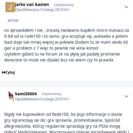
jarko van basten
Użytkownicy
Opublikowano
5 lutego 2010
16 l
AUTOR
no sprawdziłem i nie , zresztą niedawno kupiłem micro maniacs za
9.9zł od ss rade100 i to samo ,gra wczytuje się ,wstawka a potem
load staje tak mniej więcej w połowie.Dodam tu że mam około 60
gier a problem z 7 więc to pewnie nie wina konsol
czytałem gdzieś tu na forum że na płytę jak padały promienie
słoneczne to może nie działać lecz nie wiem czy to prawda
Cytuj
Author stats
kami30004
Użytkownicy
Opublikowano
6 lutego 2010
16 l
Nigdy nie kupowałem od Rade100, bo jego informacje o stanie
gry ograniczają sie do: gra sprawna, przetestowana. Spośród
allegrowiczów, którzy regularnie sprzedają gry na PSXa mogę
polecić MadeInHeaven. Wyczerpująco opisuje sprzedawane płytki i