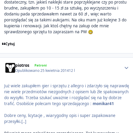
dostateczny, tzn. jakieś naklejki stare poprzyklejane czy po prostu
brudne, zakupiłem po 10 - 15 zł za sztukę, po wyczyszczeniu i
dodaniu pada sprzedawałem nawet za 60 zł , więc warto
porozglądać się za takimi aukcjami. Na oku mam już kolejne 3 do
kupienia i renowacji. Jak ktoś chętny na zakup ode mnie
sprawdzonego sprzętu to zapraszam na PW
Cytuj
Author stats
piotros
Patroni
Opublikowano
25 kwietnia 2014
12 l
Już wiele zakupiłem gier i sprzętu z allegro i zdarzyło się naprawdę
nie wiele przedmiotów niezgodnych z opisem lub źle spakowanych
do wysyłki. Trzeba szukać uważnie i rozglądać się na by dobrze
trafić. Osobiście polecam tego sprzedającego :
monikar41
Dobre ceny, licytacje , wiarygodny opis i super zapakowane
przesyłki.[..]