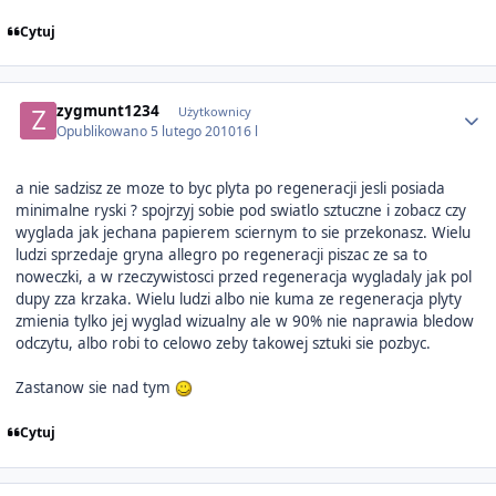
Cytuj
Author stats
zygmunt1234
Użytkownicy
Opublikowano
5 lutego 2010
16 l
a nie sadzisz ze moze to byc plyta po regeneracji jesli posiada
minimalne ryski ? spojrzyj sobie pod swiatlo sztuczne i zobacz czy
wyglada jak jechana papierem sciernym to sie przekonasz. Wielu
ludzi sprzedaje gryna allegro po regeneracji piszac ze sa to
noweczki, a w rzeczywistosci przed regeneracja wygladaly jak pol
dupy zza krzaka. Wielu ludzi albo nie kuma ze regeneracja plyty
zmienia tylko jej wyglad wizualny ale w 90% nie naprawia bledow
odczytu, albo robi to celowo zeby takowej sztuki sie pozbyc.
Zastanow sie nad tym
Cytuj
Author stats