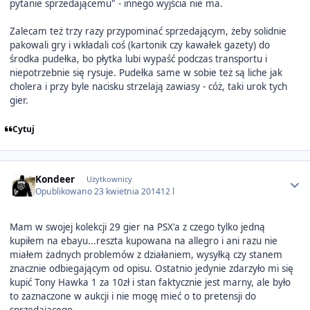
pytanie sprzedającemu" - innego wyjścia nie ma.
Zalecam też trzy razy przypominać sprzedającym, żeby solidnie
pakowali gry i wkładali coś (kartonik czy kawałek gazety) do
środka pudełka, bo płytka lubi wypaść podczas transportu i
niepotrzebnie się rysuje. Pudełka same w sobie też są liche jak
cholera i przy byle nacisku strzelają zawiasy - cóż, taki urok tych
gier.
Cytuj
Author stats
Kondeer
Użytkownicy
Opublikowano
23 kwietnia 2014
12 l
Mam w swojej kolekcji 29 gier na PSX'a z czego tylko jedną
kupiłem na ebayu...reszta kupowana na allegro i ani razu nie
miałem żadnych problemów z działaniem, wysyłką czy stanem
znacznie odbiegającym od opisu. Ostatnio jedynie zdarzyło mi się
kupić Tony Hawka 1 za 10zł i stan faktycznie jest marny, ale było
to zaznaczone w aukcji i nie mogę mieć o to pretensji do
sprzedającego.