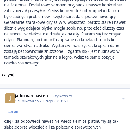
nie ściemnia. Dodatkowo w moim przypadku zawsze konkretnie
zabezpieczał przesyłkę. Kiedyś kupiłem też od Magneland'a i nie
było żadnych problemów - często sprzedaje jeszcze nowe gry.
Generalnie szarakowe gry są w w większości bardzo stare i nawet
ślicznie wyglądająca płytka mogła sobie np. przeleżeć dłuższy czas
na słońcu i w efekcie nie działa jak należy. Staram się też omijać
edycje Platinum, bo tam info zapisane na krążku chroni tylko
cienka warstwa nadruku. Wystarczy mała ryska, kropka i dane
zostają bezpowrotnie zniszczone. I zgadza się - jest nudnawo w
temacie szarakowych gier na allegro, wciąż te same pozycje,
rzadko coś nowego
Cytuj
Author stats
jarko van basten
Użytkownicy
Opublikowano
7 lutego 2010
16 l
AUTOR
dzięki za odpowiedź,nawet nie wiedziałem że platinumy są tak
słabe,dobrze wiedzieć a i za polecenie sprawdzonych