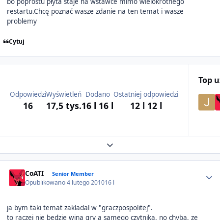
bo poprostu płyta staje na wstawce mimo wielokrotnego
restartu.Chcę poznać wasze zdanie na ten temat i wasze
problemy
Cytuj
Top 
Odpowiedzi
Wyświetleń
Dodano
Ostatniej odpowiedzi
16
17,5 tys.
16 l
16 l
12 l
12 l
Expand topic overview
Author stats
CoATI
Senior Member
Opublikowano
4 lutego 2010
16 l
ja bym taki temat zakladal w "graczpospolitej".
to raczej nie bedzie wina gry a samego czytnika. no chyba, ze