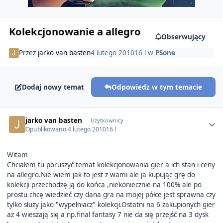
Kolekcjonowanie a allegro
Obserwujący
Przez
jarko van basten
4 lutego 2010
16 l
w
PSone
Dodaj nowy temat
Odpowiedz w tym temacie
Author stats
jarko van basten
Użytkownicy
Opublikowano
4 lutego 2010
16 l
Witam
Chciałem tu poruszyć temat kolekcjonowania gier a ich stan i ceny
na allegro.Nie wiem jak to jest z wami ale ja kupując grę do
kolekcji przechodzę ją do końca ,niekoniecznie na 100% ale po
prostu chcę wiedzieć czy dana gra na mojej półce jest sprawna czy
tylko służy jako "wypełniacz" kolekcji.Ostatni na 6 zakupionych gier
aż 4 wieszają się a np.final fantasy 7 nie da się przejść na 3 dysk