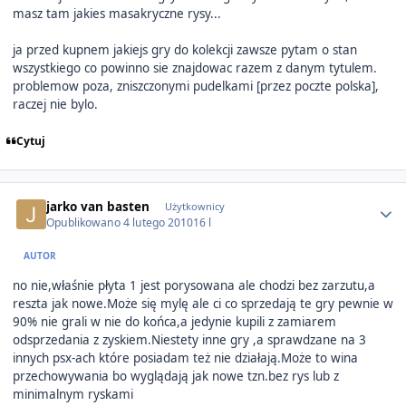
masz tam jakies masakryczne rysy...
ja przed kupnem jakiejs gry do kolekcji zawsze pytam o stan
wszystkiego co powinno sie znajdowac razem z danym tytulem.
problemow poza, zniszczonymi pudelkami [przez poczte polska],
raczej nie bylo.
Cytuj
Author stats
jarko van basten
Użytkownicy
Opublikowano
4 lutego 2010
16 l
AUTOR
no nie,właśnie płyta 1 jest porysowana ale chodzi bez zarzutu,a
reszta jak nowe.Może się mylę ale ci co sprzedają te gry pewnie w
90% nie grali w nie do końca,a jedynie kupili z zamiarem
odsprzedania z zyskiem.Niestety inne gry ,a sprawdzane na 3
innych psx-ach które posiadam też nie działają.Może to wina
przechowywania bo wyglądają jak nowe tzn.bez rys lub z
minimalnym ryskami