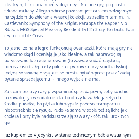
idealnym, tj. nie ma mieć żadnych rys. Na inne gry, po prostu
szkoda mi kasy. Allegro wbrew pozorom jest całkiem wdzięcznym
narzędziem do zbierania własnej kolekcji. Ustrzeliłem tam m. in.
Castlevanię: Symphony of the Knight, Parappa the Rapper, Vib
Ribbon, MGS Special Missions, Resident Evil 2 i 3 czy, Fantastic Four
czy Incredible Crisis.
To jasne, że na allegro funkcjonują cwaniaczki, które mają gry nie
wiadomo skąd i oceniają je jako idealne, a tak naprawdę są
porysowane lub regenerowane (to zawsze widać, często są
pozostałości białej pasty polerskiej w rowku przy środku dysku).
Jedyną sensowną opcją jest po prostu pytać wprost przez "zadaj
pytanie sprzedającemu" - innego wyjścia nie ma.
Zalecam też trzy razy przypominać sprzedającym, żeby solidnie
pakowali gry i wkładali coś (kartonik czy kawałek gazety) do
środka pudełka, bo płytka lubi wypaść podczas transportu i
niepotrzebnie się rysuje. Pudełka same w sobie też są liche jak
cholera i przy byle nacisku strzelają zawiasy - cóż, taki urok tych
gier.
Już kupiłem ze 4 jedynki , w stanie technicznym bdb a wizualnym