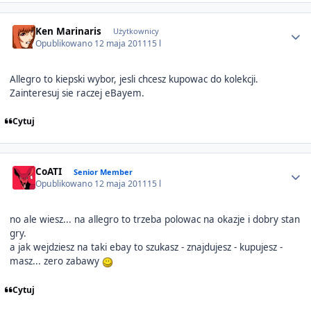
Author stats
Ken Marinaris
Użytkownicy
Opublikowano
12 maja 2011
15 l
Allegro to kiepski wybor, jesli chcesz kupowac do kolekcji.
Zainteresuj sie raczej eBayem.
Cytuj
Author stats
CoATI
Senior Member
Opublikowano
12 maja 2011
15 l
no ale wiesz... na allegro to trzeba polowac na okazje i dobry stan
gry.
a jak wejdziesz na taki ebay to szukasz - znajdujesz - kupujesz -
masz... zero zabawy
Cytuj