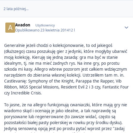
2 lata później...
Author stats
Avadon
Użytkownicy
Opublikowano
23 kwietnia 2014
12 l
Generalnie jeżeli chodzi o kolekcjonowanie, to od jakiegoś
(dłuższego) czasu poszukuję gier z jedynki, które mogłyby ubarwić
moją kolekcję. Kieruję się jedną zasadą: gra ma być w stanie
idealnym, tj. nie ma mieć żadnych rys. Na inne gry, po prostu
szkoda mi kasy. Allegro wbrew pozorom jest całkiem wdzięcznym
narzędziem do zbierania własnej kolekcji. Ustrzeliłem tam m. in.
Castlevanię: Symphony of the Knight, Parappa the Rapper, Vib
Ribbon, MGS Special Missions, Resident Evil 2 i 3 czy, Fantastic Four
czy Incredible Crisis.
To jasne, że na allegro funkcjonują cwaniaczki, które mają gry nie
wiadomo skąd i oceniają je jako idealne, a tak naprawdę są
porysowane lub regenerowane (to zawsze widać, często są
pozostałości białej pasty polerskiej w rowku przy środku dysku).
Jedyną sensowną opcją jest po prostu pytać wprost przez "zadaj