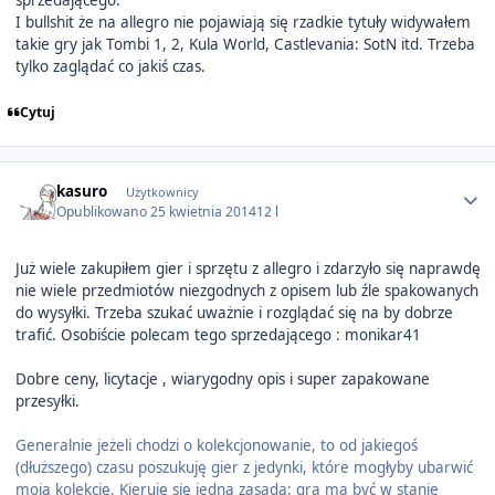
I bullshit że na allegro nie pojawiają się rzadkie tytuły widywałem
takie gry jak Tombi 1, 2, Kula World, Castlevania: SotN itd. Trzeba
tylko zaglądać co jakiś czas.
Cytuj
Author stats
kasuro
Użytkownicy
Opublikowano
25 kwietnia 2014
12 l
Już wiele zakupiłem gier i sprzętu z allegro i zdarzyło się naprawdę
nie wiele przedmiotów niezgodnych z opisem lub źle spakowanych
do wysyłki. Trzeba szukać uważnie i rozglądać się na by dobrze
trafić. Osobiście polecam tego sprzedającego : monikar41
Dobre ceny, licytacje , wiarygodny opis i super zapakowane
przesyłki.
Generalnie jeżeli chodzi o kolekcjonowanie, to od jakiegoś
(dłuższego) czasu poszukuję gier z jedynki, które mogłyby ubarwić
moją kolekcję. Kieruję się jedną zasadą: gra ma być w stanie