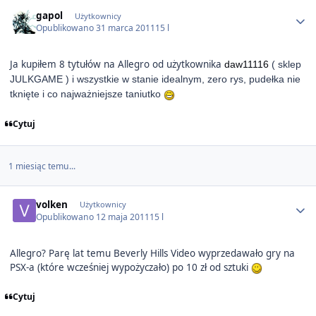
Author stats
gapol
Użytkownicy
Opublikowano
31 marca 2011
15 l
Ja kupiłem 8 tytułów na Allegro od użytkownika
daw11116
( sklep
JULKGAME ) i wszystkie w stanie idealnym, zero rys, pudełka nie
tknięte i co najważniejsze taniutko
Cytuj
1 miesiąc temu...
Author stats
volken
Użytkownicy
Opublikowano
12 maja 2011
15 l
Allegro? Parę lat temu Beverly Hills Video wyprzedawało gry na
PSX-a (które wcześniej wypożyczało) po 10 zł od sztuki
Cytuj