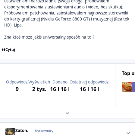
ustawieniami bardzo ładnie (swoją drogą, próbowałem
eksperymentowania z ustawieniami audio i video, bez skutku).
Próbowałem patchowania, zainstalowałem najnowsze sterowniki
do karty graficznej (Nvidia GeForce 8800 GT) i muzycznej (Realtek
HD). Lipa.
Zna ktoś może jakiś uniwersalny sposób na to ?
Cytuj
Top 
Odpowiedzi
Wyświetleń
Dodano
Ostatniej odpowiedzi
9
2 tys.
16 l
16 l
16 l
16 l
Expand topic overview
Author stats
Zaton.
Użytkownicy