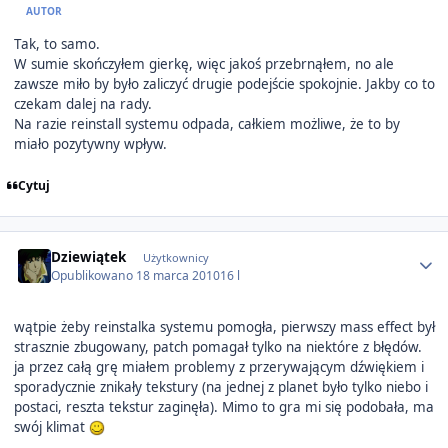
AUTOR
Tak, to samo.
W sumie skończyłem gierkę, więc jakoś przebrnąłem, no ale
zawsze miło by było zaliczyć drugie podejście spokojnie. Jakby co to
czekam dalej na rady.
Na razie reinstall systemu odpada, całkiem możliwe, że to by
miało pozytywny wpływ.
Cytuj
Author stats
Dziewiątek
Użytkownicy
Opublikowano
18 marca 2010
16 l
wątpie żeby reinstalka systemu pomogła, pierwszy mass effect był
strasznie zbugowany, patch pomagał tylko na niektóre z błędów.
ja przez całą grę miałem problemy z przerywającym dźwiękiem i
sporadycznie znikały tekstury (na jednej z planet było tylko niebo i
postaci, reszta tekstur zaginęła). Mimo to gra mi się podobała, ma
swój klimat