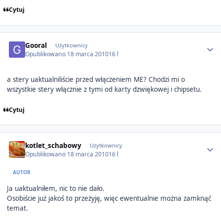
Cytuj
Author stats
Gooral
Użytkownicy
Opublikowano
18 marca 2010
16 l
a stery uaktualniliście przed włączeniem ME? Chodzi mi o
wszystkie stery włącznie z tymi od karty dzwiękowej i chipsetu.
Cytuj
Author stats
kotlet_schabowy
Użytkownicy
Opublikowano
18 marca 2010
16 l
AUTOR
Ja uaktualniłem, nic to nie dało.
Osobiście już jakoś to przeżyję, więc ewentualnie można zamknąć
temat.