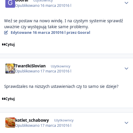
Gooral
Użytkownicy
Opublikowano
16 marca 2010
16 l
Weź se postaw na nowo windę. I na czystym systemie sprawdź
uważnie czy występują takie same problemy.
Edytowane
16 marca 2010
16 l
przez Gooral
Cytuj
Author stats
TwardkiSlovian
Użytkownicy
Opublikowano
17 marca 2010
16 l
Sprawdzales na nizszych ustawieniach czy to samo sie dzieje?
Cytuj
Author stats
kotlet_schabowy
Użytkownicy
Opublikowano
17 marca 2010
16 l