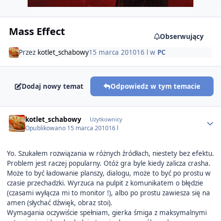
Mass Effect
Obserwujący
Przez
kotlet_schabowy
15 marca 2010
16 l
w
PC
Dodaj nowy temat
Odpowiedz w tym temacie
Author stats
kotlet_schabowy
Użytkownicy
Opublikowano
15 marca 2010
16 l
Yo. Szukałem rozwiązania w różnych źródłach, niestety bez efektu.
Problem jest raczej popularny. Otóż gra byle kiedy zalicza crasha.
Może to być ładowanie planszy, dialogu, może to być po prostu w
czasie przechadzki. Wyrzuca na pulpit z komunikatem o błędzie
(czasami wyłącza mi to monitor !), albo po prostu zawiesza się na
amen (słychać dźwięk, obraz stoi).
Wymagania oczywiście spełniam, gierka śmiga z maksymalnymi