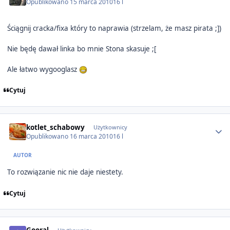
Opublikowano
15 marca 2010
16 l
Ściągnij cracka/fixa który to naprawia (strzelam, że masz pirata ;])
Nie będę dawał linka bo mnie Stona skasuje ;[
Ale łatwo wygooglasz
Cytuj
Author stats
kotlet_schabowy
Użytkownicy
Opublikowano
16 marca 2010
16 l
AUTOR
To rozwiązanie nic nie daje niestety.
Cytuj
Author stats