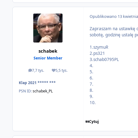
Opublikowano
13 kwietni
Zapraszam na ustawkę d
sobotę, godzinę ustalę pó
1.szymuR
schabek
2.ps321
Senior Member
3.schab0795PL
4.
7,7 tys.
5,5 tys.
5.
odpowiedzi
Reputacja
6.
Klap 2021 ***** ***
7.
8.
PSN ID:
schabek_PL
9.
10.
Cytuj