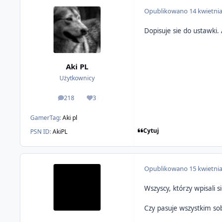
Opublikowano
14 kwietni
Dopisuje sie do ustawki.
Aki PL
Użytkownicy
218
3
odpowiedzi
Reputacja
GamerTag:
Aki pl
Cytuj
PSN ID:
AkiPL
Opublikowano
15 kwietni
Wszyscy, którzy wpisali 
Czy pasuje wszystkim so