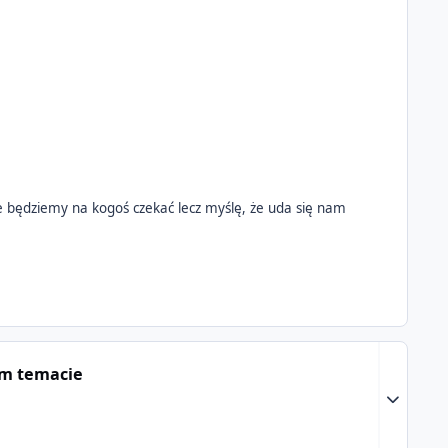
 będziemy na kogoś czekać lecz myślę, że uda się nam
ym temacie
Expand to