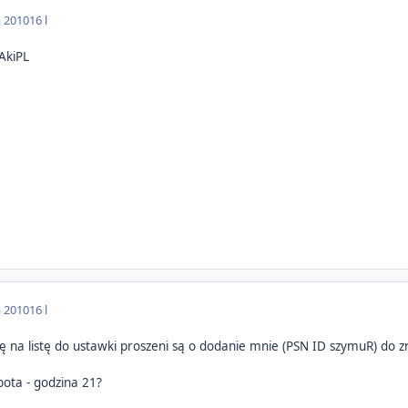
a 2010
16 l
 AkiPL
a 2010
16 l
się na listę do ustawki proszeni są o dodanie mnie (PSN ID szymuR) do 
bota - godzina 21?