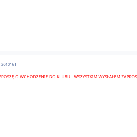
a 2010
16 l
! PROSZĘ O WCHODZENIE DO KLUBU - WSZYSTKIM WYSŁAŁEM ZAPROSZ