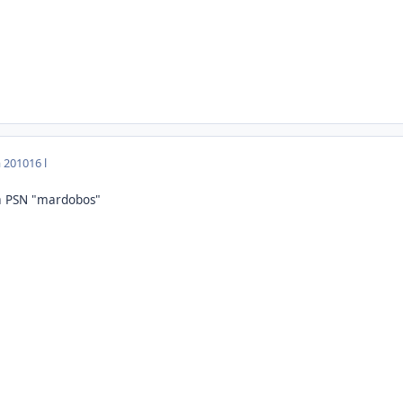
a 2010
16 l
a PSN "mardobos"