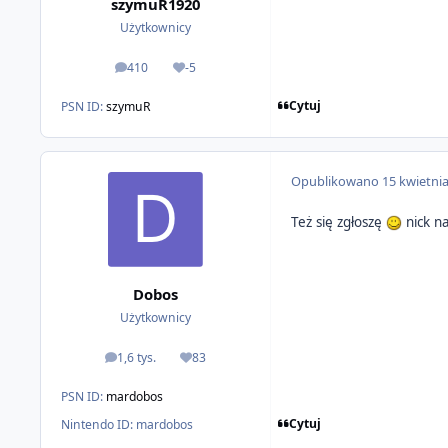
szymuR1920
Użytkownicy
410
-5
odpowiedzi
Reputacja
Cytuj
PSN ID:
szymuR
Opublikowano
15 kwietni
Też się zgłoszę
nick n
Dobos
Użytkownicy
1,6 tys.
83
odpowiedzi
Reputacja
PSN ID:
mardobos
Cytuj
Nintendo ID:
mardobos