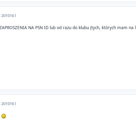
a 2010
16 l
ROSZENIA NA PSN ID lub od razu do klubu (tych, których mam na liś
a 2010
16 l
1