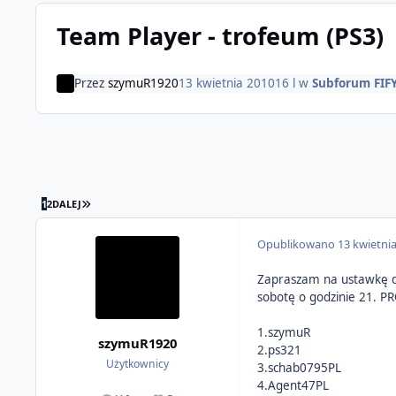
Team Player - trofeum (PS3)
Przez
szymuR1920
13 kwietnia 2010
16 l
w
Subforum FIF
OSTATNIA STRONA
1
2
DALEJ
Opublikowano
13 kwietni
Zapraszam na ustawkę d
sobotę o godzinie 21.
1.szymuR
szymuR1920
2.ps321
Użytkownicy
3.schab0795PL
4.Agent47PL