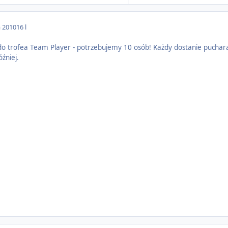
a 2010
16 l
o trofea Team Player - potrzebujemy 10 osób! Każdy dostanie pucha
źniej.