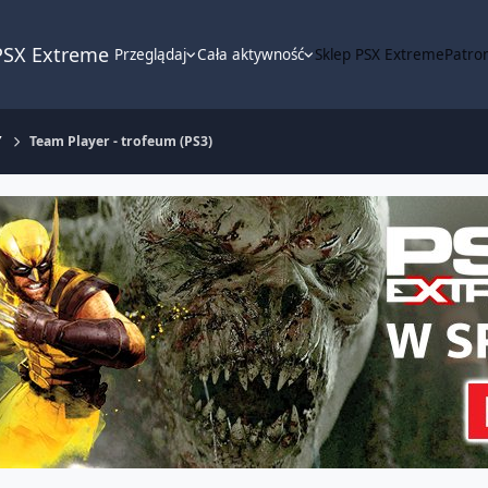
PSX Extreme
Przeglądaj
Cała aktywność
Sklep PSX Extreme
Patron
Y
Team Player - trofeum (PS3)