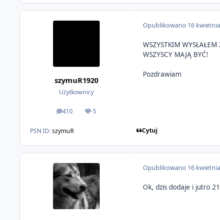
Opublikowano
16 kwietni
WSZYSTKIM WYSŁAŁEM ZAP
WSZYSCY MAJĄ BYĆ!
Pozdrawiam
szymuR1920
Użytkownicy
410
-5
odpowiedzi
Reputacja
Cytuj
PSN ID:
szymuR
Opublikowano
16 kwietni
Ok, dzis dodaje i jutro 2