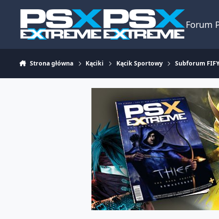
Skocz do zawartości
Forum 
Strona główna
Kąciki
Kącik Sportowy
Subforum FIF