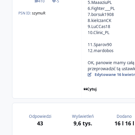
410
-5
5.MaaaziuPL
odpowiedzi
Reputacja
6.Fighter___PL
PSN ID:
szymuR
7.borsuk1908
8.kielczanCK
9.LuCCas18
10.Clinic_PL
11.Sparov90
12.mardobos
OK, panowie mamy całą 1
przeprowadzić tą ustaw
Edytowane
16 kwietn
Cytuj
Odpowiedzi
Wyświetleń
Dodano
43
9,6 tys.
16 l
16 l