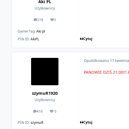
Aki PL
Użytkownicy
218
3
odpowiedzi
Reputacja
GamerTag:
Aki pl
Cytuj
PSN ID:
AkiPL
Opublikowano
17 kwietni
PANOWIE DZIŚ 21:00!!
szymuR1920
Użytkownicy
410
-5
odpowiedzi
Reputacja
Cytuj
PSN ID:
szymuR