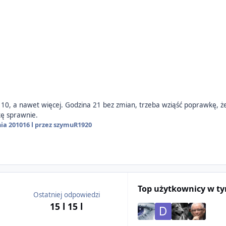
0, a nawet więcej. Godzina 21 bez zmian, trzeba wziąść poprawkę, że
kę sprawnie.
ia 2010
16 l
przez szymuR1920
Top użytkownicy w t
Ostatniej odpowiedzi
15 l
15 l