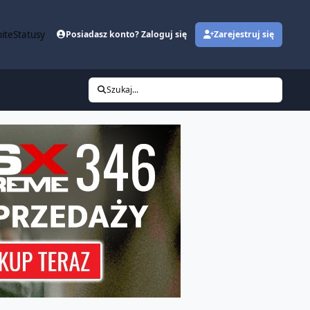
ite
Statusy
Posiadasz konto? Zaloguj się
Zarejestruj się
Szukaj...