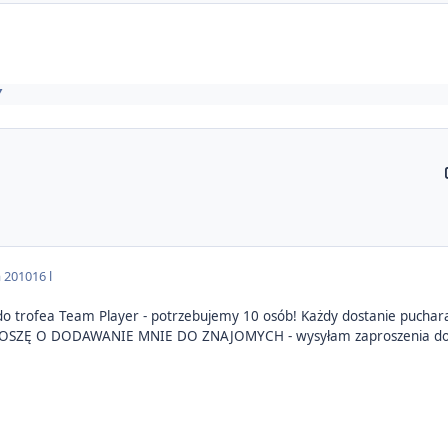
Y
a 2010
16 l
o trofea Team Player - potrzebujemy 10 osób! Każdy dostanie pucha
 PROSZĘ O DODAWANIE MNIE DO ZNAJOMYCH - wysyłam zaproszenia do