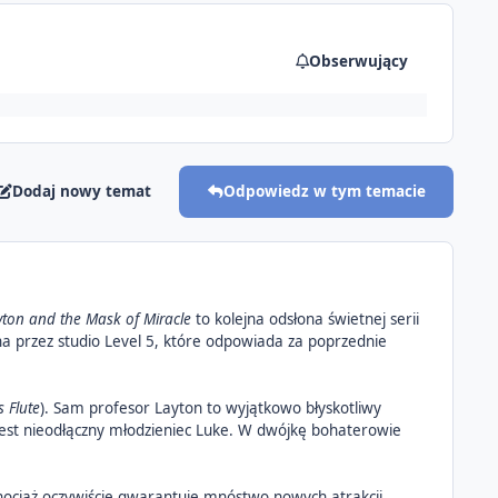
Obserwujący
Dodaj nowy temat
Odpowiedz w tym temacie
yton and the Mask of Miracle
to kolejna odsłona świetnej serii
a przez studio Level 5, które odpowiada za poprzednie
s Flute
). Sam profesor Layton to wyjątkowo błyskotliwy
 jest nieodłączny młodzieniec Luke. W dwójkę bohaterowie
hociaż oczywiście gwarantuje mnóstwo nowych atrakcji.