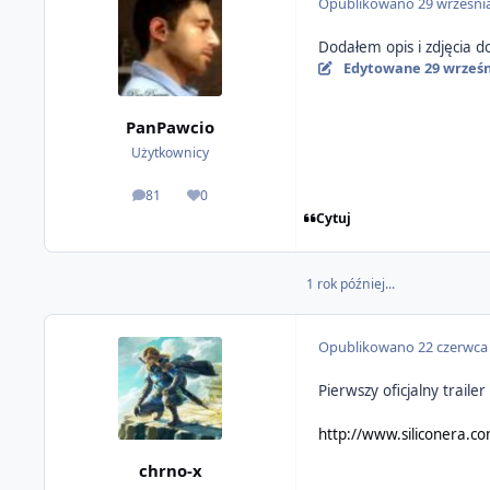
Opublikowano
29 wrześni
Dodałem opis i zdjęcia do
Edytowane
29 wrześn
PanPawcio
Użytkownicy
81
0
odpowiedzi
Reputacja
Cytuj
1 rok później...
Opublikowano
22 czerwca
Pierwszy oficjalny traile
http://www.siliconera.co
chrno-x