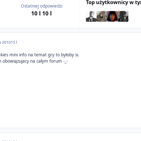
Top użytkownicy w t
Ostatniej odpowiedzi
10 l
10 l
a 2010
15 l
kies mini info na temat gry to byłoby si.
 obowiązujacy na całym forum -_-