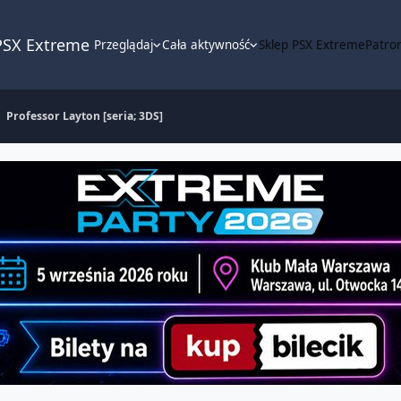
PSX Extreme
Przeglądaj
Cała aktywność
Sklep PSX Extreme
Patron
Professor Layton [seria; 3DS]