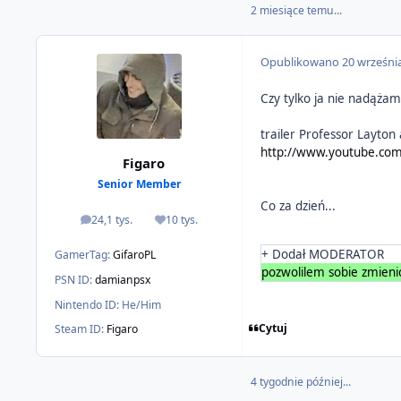
2 miesiące temu...
Opublikowano
20 wrześni
Czy tylko ja nie nadążam
trailer Professor Layton
http://www.youtube.co
Figaro
Senior Member
Co za dzień...
24,1 tys.
10 tys.
odpowiedzi
Reputacja
+ Dodał MODERATOR
GamerTag:
GifaroPL
pozwolilem sobie zmieni
PSN ID:
damianpsx
Nintendo ID:
He/Him
Cytuj
Steam ID:
Figaro
4 tygodnie później...