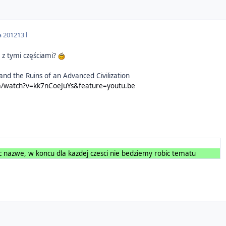
a 2012
13 l
 z tymi częściami?
 and the Ruins of an Advanced Civilization
m/watch?v=kk7nCoeJuYs&feature=youtu.be
c nazwe, w koncu dla kazdej czesci nie bedziemy robic tematu