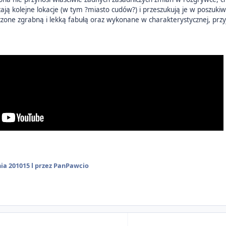
ają kolejne lokacje (w tym ?miasto cudów?) i przeszukują je w poszuk
czone zgrabną i lekką fabułą oraz wykonane w charakterystycznej, prz
ia 2010
15 l
przez PanPawcio