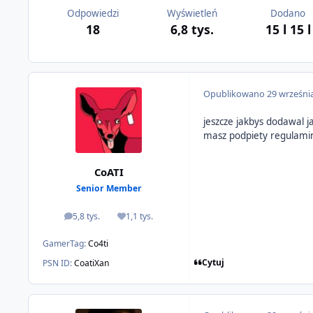
Odpowiedzi
Wyświetleń
Dodano
18
6,8 tys.
15 l
15 l
Opublikowano
29 wrześni
jeszcze jakbys dodawal ja
masz podpiety regulamin
CoATI
Senior Member
5,8 tys.
1,1 tys.
odpowiedzi
Reputacja
GamerTag:
Co4ti
Cytuj
PSN ID:
CoatiXan