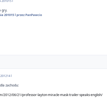
a 2010
15 l
 gry.
ia 2010
15 l
przez PanPawcio
 2012
14 l
r dla zachodu:
m/2012/06/21/professor-layton-miracle-mask-trailer-speaks-english/