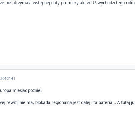
cze nie otrzymała wstępnej daty premiery ale w US wychodzi tego roku
 2012
14 l
uropa miesiac pozniej.
wej rewizji nie ma, blokada regionalna jest dalej i ta bateria... A tutaj 