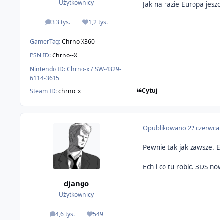
Użytkownicy
Jak na razie Europa jesz
3,3 tys.
1,2 tys.
odpowiedzi
Reputacja
GamerTag:
Chrno X360
PSN ID:
Chrno--X
Nintendo ID:
Chrno-x / SW-4329-
6114-3615
Cytuj
Steam ID:
chrno_x
Opublikowano
22 czerwca
Pewnie tak jak zawsze. E
Ech i co tu robic. 3DS no
django
Użytkownicy
4,6 tys.
549
odpowiedzi
Reputacja