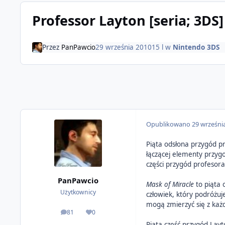
Professor Layton [seria; 3DS]
Przez
PanPawcio
29 września 2010
15 l
w
Nintendo 3DS
Opublikowano
29 wrześni
Piąta odsłona przygód pr
łączącej elementy przyg
części przygód profesor
PanPawcio
Mask of Miracle
to piąta 
Użytkownicy
człowiek, który podróżuj
mogą zmierzyć się z każd
81
0
odpowiedzi
Reputacja
Piąta część przygód Lay