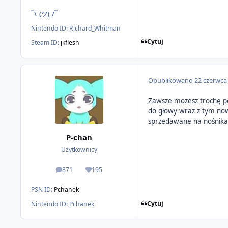
¯\_(ツ)_/¯
Nintendo ID:
Richard_Whitman
Cytuj
Steam ID:
jkflesh
Opublikowano
22 czerwca
Zawsze możesz trochę poc
do głowy wraz z tym nowy
sprzedawane na nośnikac
P-chan
Użytkownicy
871
195
odpowiedzi
Reputacja
PSN ID:
Pchanek
Cytuj
Nintendo ID:
Pchanek