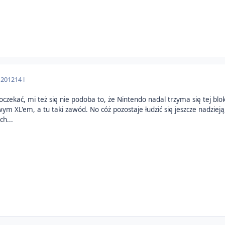
 2012
14 l
zekać, mi też się nie podoba to, że Nintendo nadal trzyma się tej bloka
m XL'em, a tu taki zawód. No cóż pozostaje łudzić się jeszcze nadzieją
h...