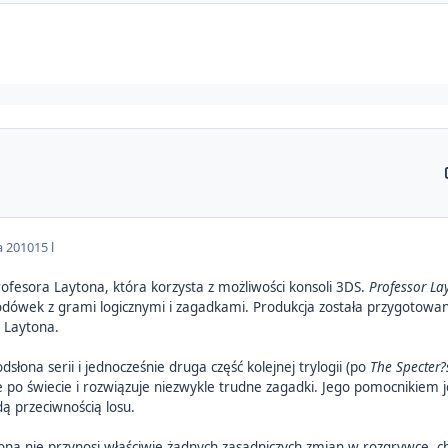
a 2010
15 l
ofesora Laytona, która korzysta z możliwości konsoli 3DS.
Professor La
odówek z grami logicznymi i zagadkami. Produkcja została przygotowan
a Laytona.
odsłona serii i jednocześnie druga część kolejnej trylogii (po
The Specter?
e po świecie i rozwiązuje niezwykle trudne zagadki. Jego pomocnikiem
ą przeciwnością losu.
tona nie przynosi właściwie żadnych zasadniczych zmian w rozgrywce, c