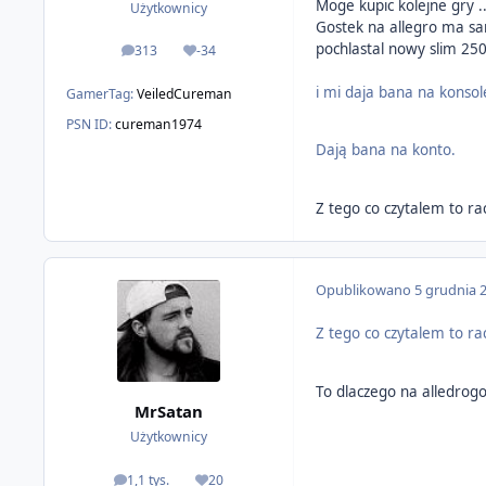
Moge kupic kolejne gry 
Użytkownicy
Gostek na allegro ma sa
pochlastal nowy slim 250
313
-34
odpowiedzi
Reputacja
i mi daja bana na konsol
GamerTag:
VeiledCureman
PSN ID:
cureman1974
Dają bana na konto.
Z tego co czytalem to rac
Opublikowano
5 grudnia 
Z tego co czytalem to rac
To dlaczego na alledrog
MrSatan
Użytkownicy
1,1 tys.
20
odpowiedzi
Reputacja