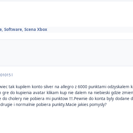
, Software, Scena Xbox
2010
15 l
ec tak kupilem konto silver na allegro z 6000 punktami odzyskalem kon
gre do kupienia avatar klikam kup nie dalem na niebieski gdzie zmien
ze do cholery nie pobiera mi punktow !!!.Pewnie do konta byly dodane
 drugie i normalnie pobiera punkty.Macie jakies pomysly?