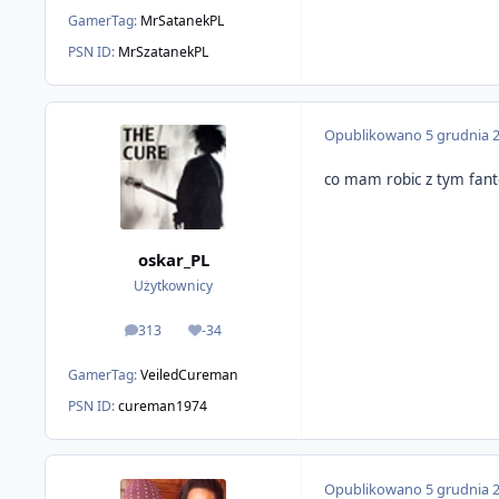
GamerTag:
MrSatanekPL
PSN ID:
MrSzatanekPL
Opublikowano
5 grudnia 
co mam robic z tym fante
oskar_PL
Użytkownicy
313
-34
odpowiedzi
Reputacja
GamerTag:
VeiledCureman
PSN ID:
cureman1974
Opublikowano
5 grudnia 