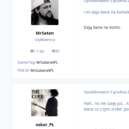
Opublikowano
5 grudnia 
i mi daja bana na konsol
Dają bana na konto.
MrSatan
Użytkownicy
1,1 tys.
20
odpowiedzi
Reputacja
GamerTag:
MrSatanekPL
PSN ID:
MrSzatanekPL
Opublikowano
5 grudnia 
Hah.. no nie czaję już...
wiesz co z tym zrobić :pot
oskar_PL