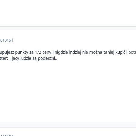
2010
15 l
 kupujesz punkty za 1/2 ceny i nigdzie indziej nie można taniej kupić i po
ter: , jacy ludzie są pocieszni..