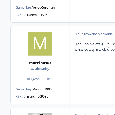
GamerTag:
VeiledCureman
PSN ID:
cureman1974
Opublikowano
5 grudnia 
Hah.. no nie czaję już...
wiesz co z tym zrobić :pot
marcin0903
Użytkownicy
1,4 tys.
-1
odpowiedzi
Reputacja
GamerTag:
MarcinP1995
PSN ID:
marcinp0903pl