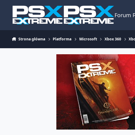
Skocz do zawartości
Forum 
Strona główna
Platforma
Microsoft
Xbox 360
Xbo