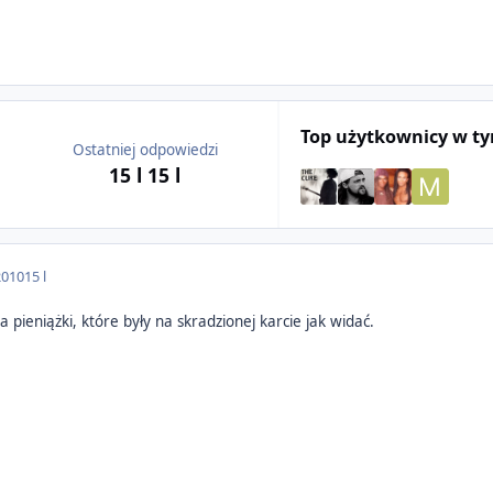
Top użytkownicy w t
Ostatniej odpowiedzi
15 l
15 l
2010
15 l
 pieniążki, które były na skradzionej karcie jak widać.