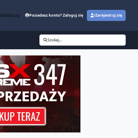
ite
Statusy
Posiadasz konto? Zaloguj się
Zarejestruj się
Szukaj...