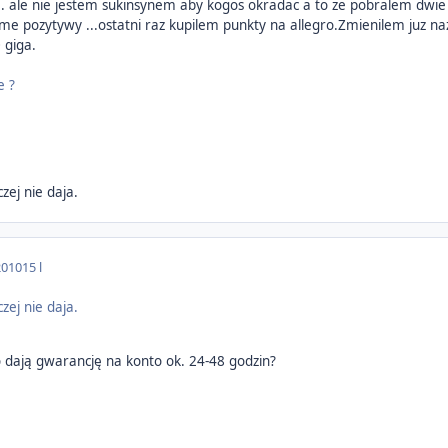
... ale nie jestem sukinsynem aby kogos okradac a to ze pobralem dwie
me pozytywy ...ostatni raz kupilem punkty na allegro.Zmienilem juz na
 giga.
e ?
zej nie daja.
2010
15 l
zej nie daja.
o dają gwarancję na konto ok. 24-48 godzin?