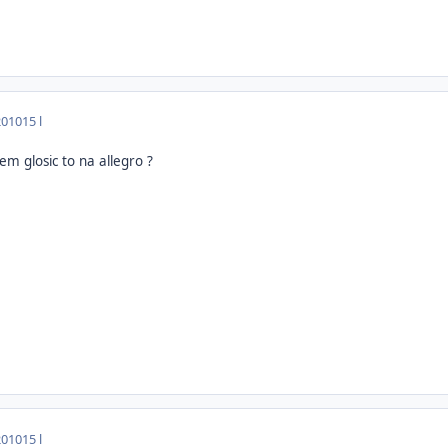
2010
15 l
m glosic to na allegro ?
2010
15 l