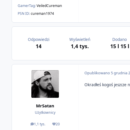
GamerTag:
VeiledCureman
PSN ID:
cureman1974
Odpowiedzi
Wyświetleń
Dodano
14
1,4 tys.
15 l
15 l
Opublikowano
5 grudnia 
Okradłeś kogoś jeszcze na
MrSatan
Użytkownicy
1,1 tys.
20
odpowiedzi
Reputacja