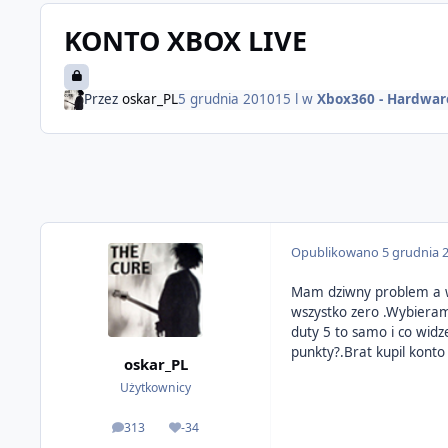
KONTO XBOX LIVE
Przez
oskar_PL
5 grudnia 2010
15 l
w
Xbox360 - Hardware
Opublikowano
5 grudnia 
Mam dziwny problem a wi
wszystko zero .Wybieram 
duty 5 to samo i co wid
punkty?.Brat kupil konto
oskar_PL
Użytkownicy
313
-34
odpowiedzi
Reputacja