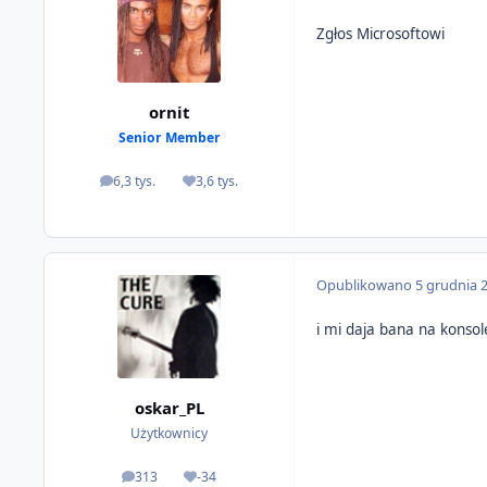
Zgłos Microsoftowi
ornit
Senior Member
6,3 tys.
3,6 tys.
odpowiedzi
Reputacja
Opublikowano
5 grudnia 
i mi daja bana na konsol
oskar_PL
Użytkownicy
313
-34
odpowiedzi
Reputacja