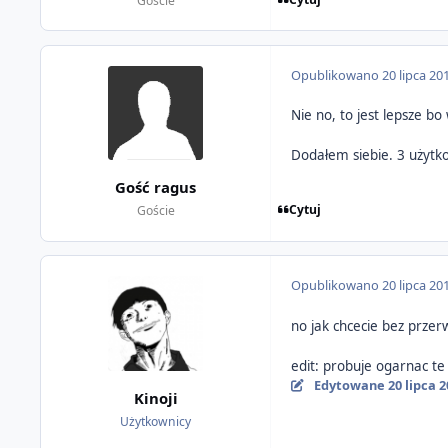
Goście
Opublikowano
20 lipca 20
Nie no, to jest lepsze b
Dodałem siebie. 3 użytko
Gość ragus
Cytuj
Goście
Opublikowano
20 lipca 20
no jak chcecie bez przer
edit: probuje ogarnac te 
Edytowane
20 lipca 
Kinoji
Użytkownicy