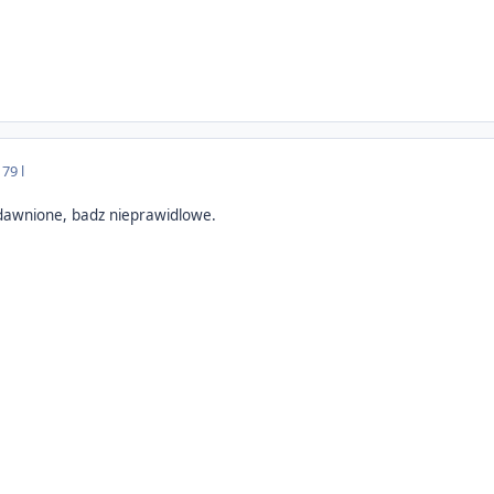
17
9 l
edawnione, badz nieprawidlowe.