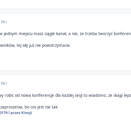
17
9 l
o w jednym miejscu masz ciągle kanał, a nie, że trzeba tworzyć konferen
wników, tej siły już nie powstrzymacie.
17
9 l
wy robic od nowa konferencje dla kazdej sesji to wiadomo, ze skajp lep
zaproszenia, bo cos jest nie tak
2017
9 l
przez Kinoji