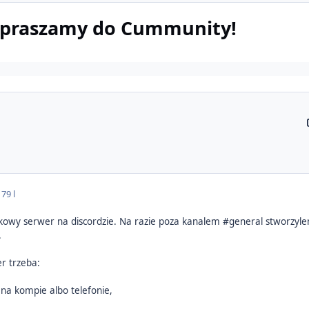
zapraszamy do Cummunity!
17
9 l
wy serwer na discordzie. Na razie poza kanalem #general stworzylem
.
r trzeba:
e na kompie albo telefonie,