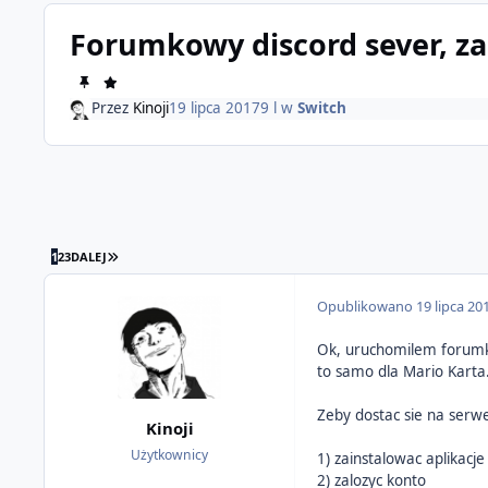
Forumkowy discord sever, 
Przez
Kinoji
19 lipca 2017
9 l
w
Switch
OSTATNIA STRONA
1
2
3
DALEJ
Opublikowano
19 lipca 20
Ok, uruchomilem forumko
to samo dla Mario Karta
Zeby dostac sie na serwe
Kinoji
Użytkownicy
1) zainstalowac aplikacj
2) zalozyc konto