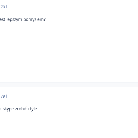
17
9 l
 jest lepszym pomyslem?
17
9 l
 skype zrobić i tyle