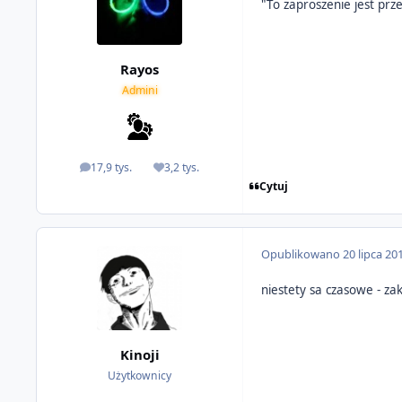
"To zaproszenie jest pr
Rayos
Admini
17,9 tys.
3,2 tys.
odpowiedzi
Reputacja
Cytuj
Opublikowano
20 lipca 20
niestety sa czasowe - z
Kinoji
Użytkownicy