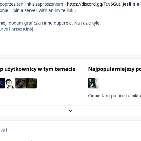
poprzez ten link z zaproszeniem -
https://discord.gg/Fuv6Gut
.
Jesli ni
nie i 'join a server with an invite link')
iej, dodam graficzki i inne duperele. Na razie tyle.
2017
9 l
przez Kinoji
p użytkownicy w tym temacie
Najpopularniejszy p
Ciebie tam po prostu nikt 
Expand topic overview
17
9 l