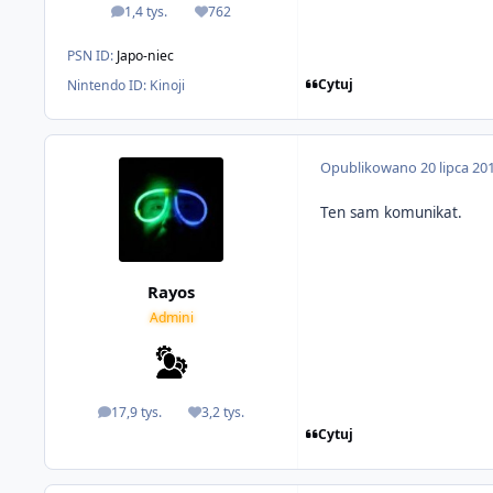
1,4 tys.
762
odpowiedzi
Reputacja
PSN ID:
Japo-niec
Cytuj
Nintendo ID:
Kinoji
Opublikowano
20 lipca 20
Ten sam komunikat.
Rayos
Admini
17,9 tys.
3,2 tys.
odpowiedzi
Reputacja
Cytuj