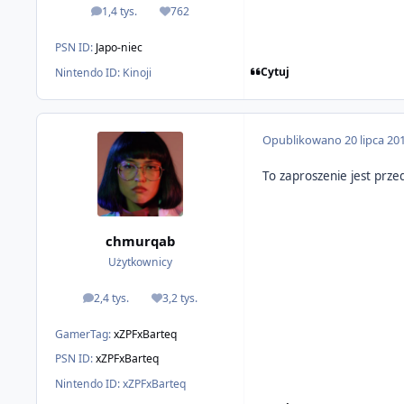
1,4 tys.
762
odpowiedzi
Reputacja
PSN ID:
Japo-niec
Cytuj
Nintendo ID:
Kinoji
Opublikowano
20 lipca 20
To zaproszenie jest prz
chmurqab
Użytkownicy
2,4 tys.
3,2 tys.
odpowiedzi
Reputacja
GamerTag:
xZPFxBarteq
PSN ID:
xZPFxBarteq
Nintendo ID:
xZPFxBarteq