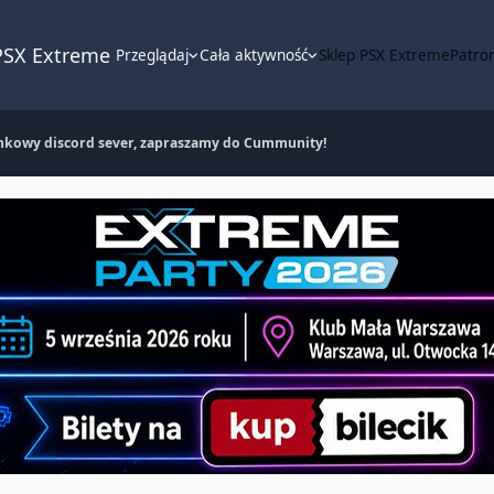
PSX Extreme
Przeglądaj
Cała aktywność
Sklep PSX Extreme
Patron
kowy discord sever, zapraszamy do Cummunity!