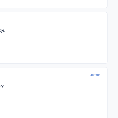
cje.
AUTOR
szy