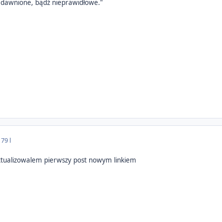
zedawnione, bądź nieprawidłowe."
17
9 l
aktualizowalem pierwszy post nowym linkiem