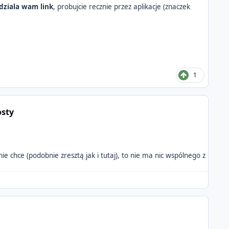
e dziala wam link
, probujcie recznie przez aplikacje (znaczek
1
osty
nie chce (podobnie zresztą jak i tutaj), to nie ma nic wspólnego z Ray