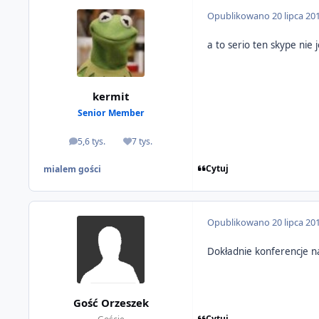
Opublikowano
20 lipca 20
a to serio ten skype nie
kermit
Senior Member
5,6 tys.
7 tys.
odpowiedzi
Reputacja
Cytuj
mialem gości
Opublikowano
20 lipca 20
Dokładnie konferencje na
Gość Orzeszek
Cytuj