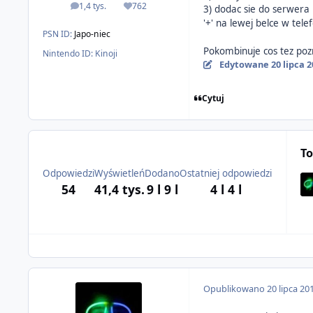
1,4 tys.
762
3) dodac sie do serwera 
odpowiedzi
Reputacja
'+' na lewej belce w telefo
PSN ID:
Japo-niec
Pokombinuje cos tez pozn
Nintendo ID:
Kinoji
Edytowane
20 lipca 
Cytuj
To
Odpowiedzi
Wyświetleń
Dodano
Ostatniej odpowiedzi
54
41,4 tys.
9 l
9 l
4 l
4 l
Opublikowano
20 lipca 20