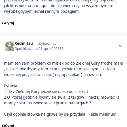
jak ktoś nie ma noclegu... bo nie wiem czy na wyjazd bym sie
wyrobił gdybym jechał rannym pociągiem
Cytuj
Author stats
Redmitsu
Użytkownicy
Opublikowano
21 lipca 2008
18 l
mam ten sam problem co misiek bo do Zielonej Gory troche mam
, a jezeli mielibysmy tam z rana jechac to musialbym juz dzien
wczesniej przyjechac i spac ( czytaj : czekac ) na dworcu .
Pytania :
1.Ile z Zielonej Gory jedzie sie czasu do Lipska ?
2.O ktorej godzinie bysmy sie zwiali z targow , inaczej mowiac ile
mamy czasu na zwiedzanie i granie na targach ?
Czyli ogolnie stowka na glowe by sie przydala . Takie minimum.
Cytuj