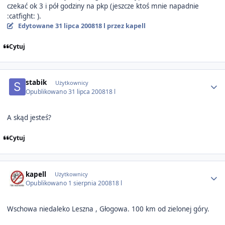
czekać ok 3 i pół godziny na pkp (jeszcze ktoś mnie napadnie
:catfight: ).
Edytowane
31 lipca 2008
18 l
przez kapell
Cytuj
Author stats
stabik
Użytkownicy
Opublikowano
31 lipca 2008
18 l
A skąd jesteś?
Cytuj
Author stats
kapell
Użytkownicy
Opublikowano
1 sierpnia 2008
18 l
Wschowa niedaleko Leszna , Głogowa. 100 km od zielonej góry.