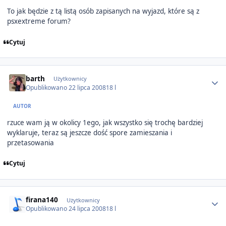
To jak będzie z tą listą osób zapisanych na wyjazd, które są z
psxextreme forum?
Cytuj
Author stats
barth
Użytkownicy
Opublikowano
22 lipca 2008
18 l
AUTOR
rzuce wam ją w okolicy 1ego, jak wszystko się trochę bardziej
wyklaruje, teraz są jeszcze dość spore zamieszania i
przetasowania
Cytuj
Author stats
firana140
Użytkownicy
Opublikowano
24 lipca 2008
18 l