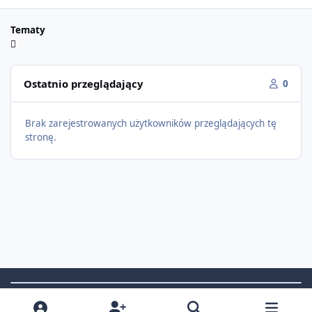
Tematy
Ostatnio przeglądający
0
Brak zarejestrowanych użytkowników przeglądających tę
stronę.
Light Mode
Dark Mode
System Preference
f
i
x
t