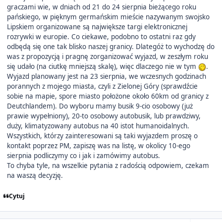
graczami wie, w dniach od 21 do 24 sierpnia bieżącego roku
pańskiego, w pięknym germańskim mieście nazywanym swojsko
Lipskiem organizowane są największe targi elektronicznej
rozrywki w europie. Co ciekawe, podobno to ostatni raz gdy
odbędą się one tak blisko naszej granicy. Dlategóż to wychodzę do
was z propozycją i pragnę zorganizować wyjazd, w zeszłym roku
się udało (na ciutkę mniejszą skalę), więc dlaczego nie w tym
.
Wyjazd planowany jest na 23 sierpnia, we wczesnych godzinach
porannych z mojego miasta, czyli z Zielonej Góry (sprawdźcie
sobie na mapie, spore miasto położone około 60km od granicy z
Deutchlandem). Do wyboru mamy busik 9-cio osobowy (już
prawie wypełniony), 20-to osobowy autobusik, lub prawdziwy,
duży, klimatyzowany autobus na 40 istot humanoidalnych.
Wszystkich, którzy zainteresowani są taki wyjazdem proszę o
kontakt poprzez PM, zapiszę was na listę, w okolicy 10-ego
sierpnia podliczymy co i jak i zamówimy autobus.
To chyba tyle, na wszelkie pytania z radością odpowiem, czekam
na waszą decyzję.
Cytuj