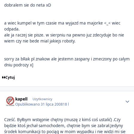
dobralem sie do neta xD
a wiec kumpel w tym czasie ma wyjazd ma majorke <_< wiec
odpada.
ale ja raczej sie pisze. w sierpniu na pewno juz zdecyduje bo nie
wiem czy nie bede mial jakiejs roboty.
sorry za bRak pl znakow ale jestemn zaspany i zmeczony po calym
dniu podrozy x]
Cytuj
Author stats
kapell
Użytkownicy
Opublikowano
31 lipca 2008
18 l
Cześć. Byłbym wstępnie chętny (muszę z kimś coś ustalić) .Czy
będzie ktoś jechał samochodem, chętnie bym sie zabrał.Jedyny
środek komunikacji to pociąg w moim wypadku i nie widzi mi sie