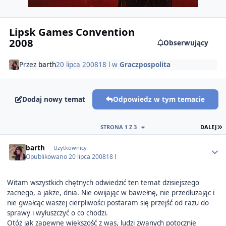
Lipsk Games Convention
2008
Obserwujący
Przez
barth
20 lipca 2008
18 l
w
Graczpospolita
Dodaj nowy temat
Odpowiedz w tym temacie
O
STRONA 1 Z 3
DALEJ
Author stats
barth
Użytkownicy
Opublikowano
20 lipca 2008
18 l
Witam wszystkich chętnych odwiedzić ten temat dzisiejszego
zacnego, a jakże, dnia. Nie owijając w bawełnę, nie przedłużając i
nie gwałcąc waszej cierpliwości postaram się przejść od razu do
sprawy i wyłuszczyć o co chodzi.
Otóż jak zapewne większość z was, ludzi zwanych potocznie