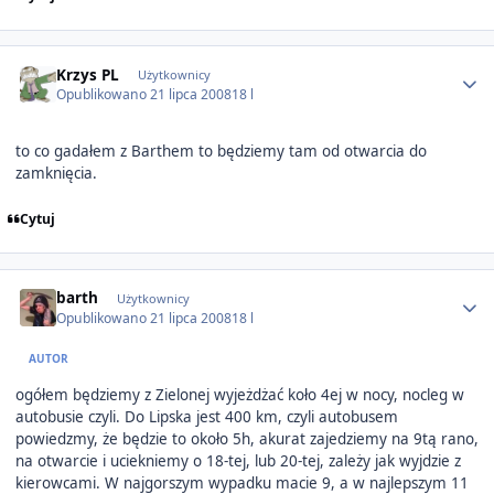
Author stats
Krzys PL
Użytkownicy
Opublikowano
21 lipca 2008
18 l
to co gadałem z Barthem to będziemy tam od otwarcia do
zamknięcia.
Cytuj
Author stats
barth
Użytkownicy
Opublikowano
21 lipca 2008
18 l
AUTOR
ogółem będziemy z Zielonej wyjeżdżać koło 4ej w nocy, nocleg w
autobusie czyli. Do Lipska jest 400 km, czyli autobusem
powiedzmy, że będzie to około 5h, akurat zajedziemy na 9tą rano,
na otwarcie i uciekniemy o 18-tej, lub 20-tej, zależy jak wyjdzie z
kierowcami. W najgorszym wypadku macie 9, a w najlepszym 11