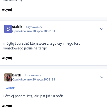
Cytuj
Author stats
stabik
Użytkownicy
Opublikowano
20 lipca 2008
18 l
mógłbyś zdradzić kto jeszcze z tego czy innego forum
konsolowego jedzie na targi?
Cytuj
Author stats
barth
Użytkownicy
Opublikowano
20 lipca 2008
18 l
AUTOR
Później podam listę, ale jest już 10 osób
Cytuj