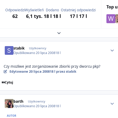
Top 
Odpowiedzi
Wyświetleń
Dodano
Ostatniej odpowiedzi
62
6,1 tys.
18 l
18 l
17 l
17 l
Expand topic overview
Author stats
stabik
Użytkownicy
Opublikowano
20 lipca 2008
18 l
Czy mozliwe jest zorganizowanie zbiorki przy dworcu pkp?
Edytowane
20 lipca 2008
18 l
przez stabik
Cytuj
Author stats
barth
Użytkownicy
Opublikowano
20 lipca 2008
18 l
AUTOR