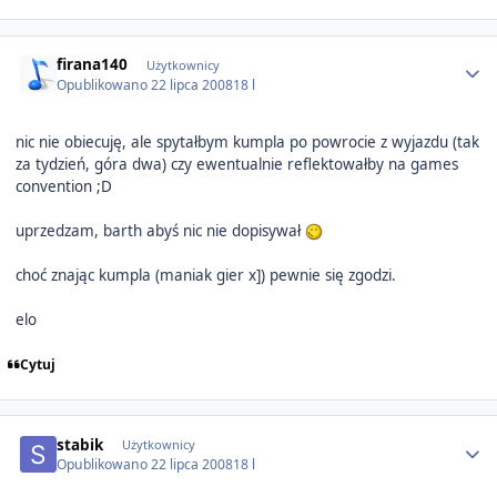
Author stats
firana140
Użytkownicy
Opublikowano
22 lipca 2008
18 l
nic nie obiecuję, ale spytałbym kumpla po powrocie z wyjazdu (tak
za tydzień, góra dwa) czy ewentualnie reflektowałby na games
convention ;D
uprzedzam, barth abyś nic nie dopisywał
choć znając kumpla (maniak gier x]) pewnie się zgodzi.
elo
Cytuj
Author stats
stabik
Użytkownicy
Opublikowano
22 lipca 2008
18 l