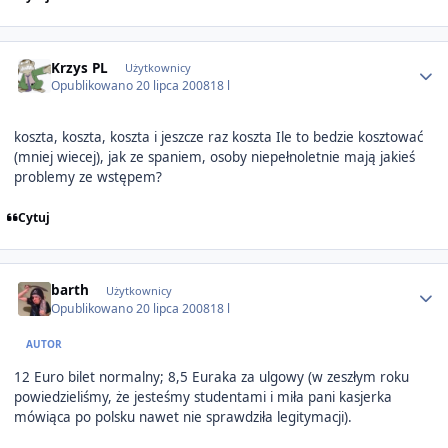
Author stats
Krzys PL
Użytkownicy
Opublikowano
20 lipca 2008
18 l
koszta, koszta, koszta i jeszcze raz koszta Ile to bedzie kosztować
(mniej wiecej), jak ze spaniem, osoby niepełnoletnie mają jakieś
problemy ze wstępem?
Cytuj
Author stats
barth
Użytkownicy
Opublikowano
20 lipca 2008
18 l
AUTOR
12 Euro bilet normalny; 8,5 Euraka za ulgowy (w zeszłym roku
powiedzieliśmy, że jesteśmy studentami i miła pani kasjerka
mówiąca po polsku nawet nie sprawdziła legitymacji).