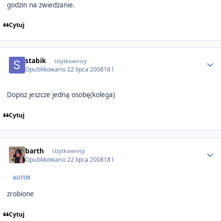
godzin na zwiedzanie.
Cytuj
Author stats
stabik
Użytkownicy
Opublikowano
22 lipca 2008
18 l
Dopisz jeszcze jedną osobę(kolega)
Cytuj
Author stats
barth
Użytkownicy
Opublikowano
22 lipca 2008
18 l
AUTOR
zrobione
Cytuj