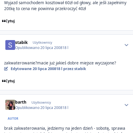
Wyjazd samochodem kosztował 60zł od głowy, ale jeśli zapełnimy
20tkę to cena nie powinna przekroczyć 40zł
Cytuj
Author stats
stabik
Użytkownicy
Opublikowano
20 lipca 2008
18 l
zakwaterowanie?macie już jakieś dobre miejsce wyczajone?
Edytowane
20 lipca 2008
18 l
przez stabik
Cytuj
Author stats
barth
Użytkownicy
Opublikowano
20 lipca 2008
18 l
AUTOR
brak zakwaterowania, jedziemy na jeden dzień - sobotę, sprawa