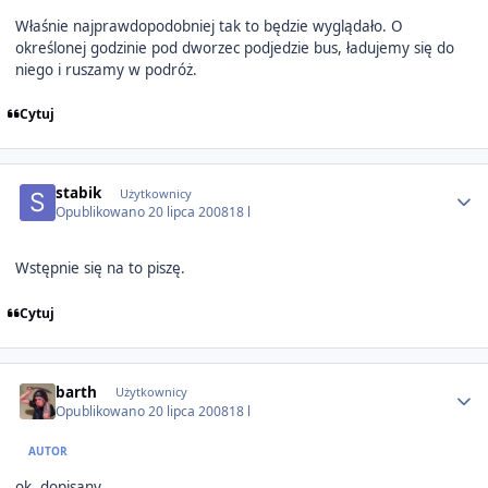
Właśnie najprawdopodobniej tak to będzie wyglądało. O
określonej godzinie pod dworzec podjedzie bus, ładujemy się do
niego i ruszamy w podróż.
Cytuj
Author stats
stabik
Użytkownicy
Opublikowano
20 lipca 2008
18 l
Wstępnie się na to piszę.
Cytuj
Author stats
barth
Użytkownicy
Opublikowano
20 lipca 2008
18 l
AUTOR
ok, dopisany