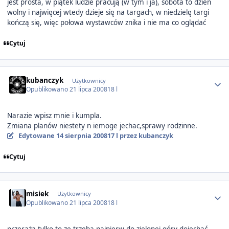
jest prosta, w piątek ludzie pracują (w tym i ja), sobota to dzień
wolny i najwięcej wtedy dzieje się na targach, w niedzielę targi
kończą się, więc połowa wystawców znika i nie ma co oglądać
Cytuj
Author stats
kubanczyk
Użytkownicy
Opublikowano
21 lipca 2008
18 l
Narazie wpisz mnie i kumpla.
Zmiana planów niestety n iemoge jechac,sprawy rodzinne.
Edytowane
14 sierpnia 2008
17 l
przez kubanczyk
Cytuj
Author stats
misiek
Użytkownicy
Opublikowano
21 lipca 2008
18 l
przeraża tylko to ze trzeba najpierw do zielonej góry dojechać.....