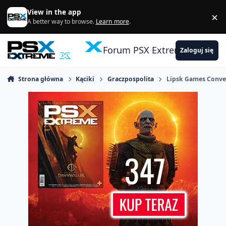
Skocz do zawartości
View in the app
×
Di
A better way to browse.
Learn more
.
Forum PSX Extreme
Zaloguj się
Strona główna
Kąciki
Graczpospolita
Lipsk Games Conve