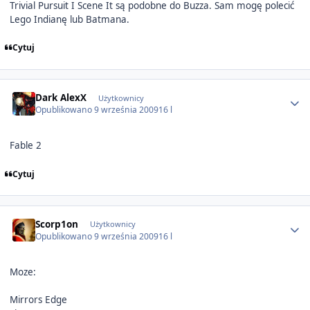
Trivial Pursuit I Scene It są podobne do Buzza. Sam mogę polecić
Lego Indianę lub Batmana.
Cytuj
Author stats
Dark AlexX
Użytkownicy
Opublikowano
9 września 2009
16 l
Fable 2
Cytuj
Author stats
Scorp1on
Użytkownicy
Opublikowano
9 września 2009
16 l
Moze:
Mirrors Edge