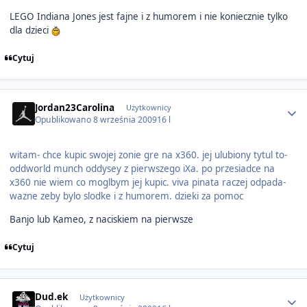
LEGO Indiana Jones jest fajne i z humorem i nie koniecznie tylko
dla dzieci
Cytuj
Author stats
Jordan23Carolina
Użytkownicy
Opublikowano
8 września 2009
16 l
witam- chce kupic swojej zonie gre na x360. jej ulubiony tytul to-
oddworld munch oddysey z pierwszego iXa. po przesiadce na
x360 nie wiem co moglbym jej kupic. viva pinata raczej odpada-
wazne zeby bylo slodke i z humorem. dzieki za pomoc
Banjo lub Kameo, z naciskiem na pierwsze
Cytuj
Author stats
Dud.ek
Użytkownicy