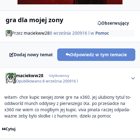
gra dla mojej zony
Obserwujący
Przez
maciekww28
8 września 2009
16 l
w
Pomoc
Dodaj nowy temat
Odpowiedz w tym temacie
Author stats
maciekww28
Użytkownicy
Opublikowano
8 września 2009
16 l
witam- chce kupic swojej zonie gre na x360. jej ulubiony tytul to-
oddworld munch oddysey z pierwszego iXa. po przesiadce na
x360 nie wiem co moglbym jej kupic. viva pinata raczej odpada-
wazne zeby bylo slodke i z humorem. dzieki za pomoc
Cytuj