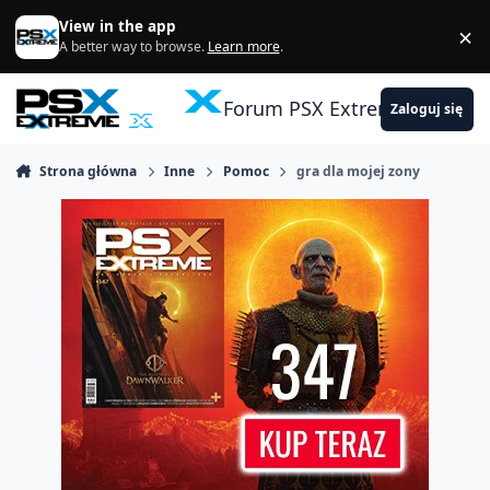
Skocz do zawartości
View in the app
×
Di
A better way to browse.
Learn more
.
Forum PSX Extreme
Zaloguj się
Strona główna
Inne
Pomoc
gra dla mojej zony