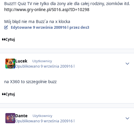
Buzz!!! Quiz TV nie tylko dla żony ale dla całej rodziny, ziomków itd.
http://www.gry-online.pl/S016.asp?ID=10298
Mój błąd nie ma Buzz`a na x klocka
Edytowane
9 września 2009
16 l
przez des3
Cytuj
Author stats
Lucek
Użytkownicy
Opublikowano
9 września 2009
16 l
na X360 to szczegolnie buzz
Cytuj
Author stats
Dante
Użytkownicy
Opublikowano
9 września 2009
16 l