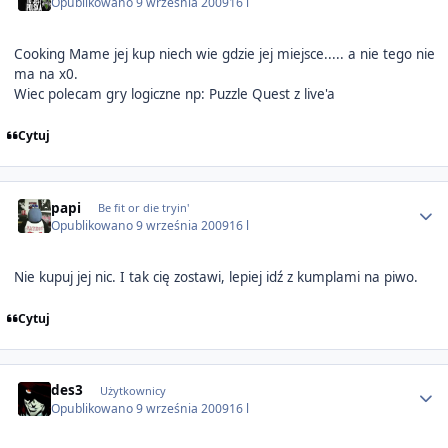
Opublikowano
9 września 2009
16 l
Cooking Mame jej kup niech wie gdzie jej miejsce..... a nie tego nie
ma na x0.
Wiec polecam gry logiczne np: Puzzle Quest z live'a
Cytuj
Author stats
papi
Be fit or die tryin'
Opublikowano
9 września 2009
16 l
Nie kupuj jej nic. I tak cię zostawi, lepiej idź z kumplami na piwo.
Cytuj
Author stats
des3
Użytkownicy
Opublikowano
9 września 2009
16 l