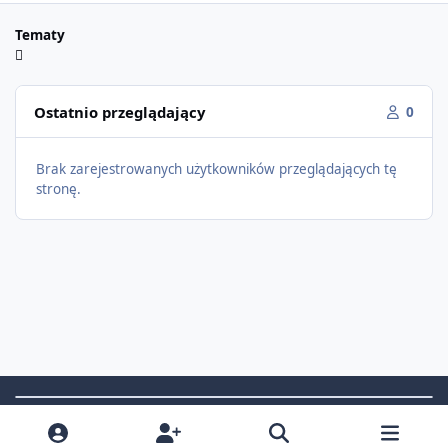
Tematy
Ostatnio przeglądający
0
Brak zarejestrowanych użytkowników przeglądających tę
stronę.
Light Mode
Dark Mode
System Preference
f
i
x
t