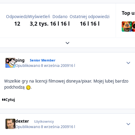
Top 
Odpowiedzi
Wyświetleń
Dodano
Ostatniej odpowiedzi
12
3,2 tys.
16 l
16 l
16 l
16 l
Expand topic overview
Author stats
ping
Senior Member
Opublikowano
8 września 2009
16 l
Wszelkie gry na licencji filmowej disneya/pixar. Mojej lubej bardzo
podchodzą
.
Cytuj
Author stats
dexter
Użytkownicy
Opublikowano
8 września 2009
16 l