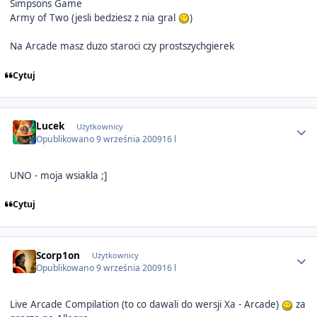
Simpsons Game
Army of Two (jesli bedziesz z nia gral
)
Na Arcade masz duzo staroci czy prostszychgierek
Cytuj
Author stats
Lucek
Użytkownicy
Opublikowano
9 września 2009
16 l
UNO - moja wsiakla ;]
Cytuj
Author stats
Scorp1on
Użytkownicy
Opublikowano
9 września 2009
16 l
Live Arcade Compilation (to co dawali do wersji Xa - Arcade)
za