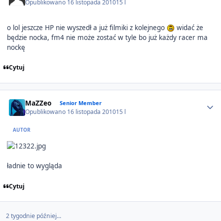
Opublikowano
16 listopada 2010
15 l
o lol jeszcze HP nie wyszedł a już filmiki z kolejnego
widać że
będzie nocka, fm4 nie może zostać w tyle bo już każdy racer ma
nockę
Cytuj
Author stats
MaZZeo
Senior Member
Opublikowano
16 listopada 2010
15 l
AUTOR
ładnie to wygląda
Cytuj
2 tygodnie później...