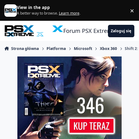
Skocz do zawartości
View in the app
×
Di
A better way to browse.
Learn more
.
Forum PSX Extreme
Zaloguj się
Strona główna
Platforma
Microsoft
Xbox 360
Shift 2