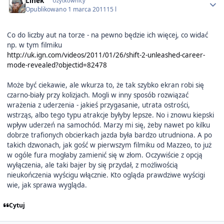
Linek
Użytkownicy
Opublikowano
1 marca 2011
15 l
Co do liczby aut na torze - na pewno będzie ich więcej, co widać
np. w tym filmiku
http://uk.ign.com/videos/2011/01/26/shift-2-unleashed-career-
mode-revealed?objectid=82478
Może być ciekawie, ale wkurza to, że tak szybko ekran robi się
czarno-biały przy kolizjach. Mogli w inny sposób rozwiązać
wrażenia z uderzenia - jakieś przygasanie, utrata ostrości,
wstrząs, albo tego typu atrakcje byłyby lepsze. No i znowu kiepski
wpływ uderzeń na samochód. Marzy mi się, żeby nawet po kilku
dobrze trafionych obcierkach jazda była bardzo utrudniona. A po
takich dzwonach, jak gość w pierwszym filmiku od Mazzeo, to już
w ogóle fura mogłaby zamienić się w złom. Oczywiście z opcją
wyłączenia, ale taki bajer by się przydał, z możliwością
nieukończenia wyścigu włącznie. Kto ogląda prawdziwe wyścigi
wie, jak sprawa wygląda.
Cytuj