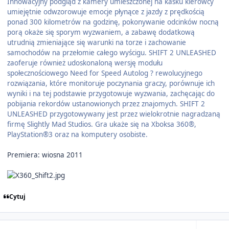
Innowacyjny podgląd z kamery umieszczonej na kasku kierowcy
umiejętnie odwzorowuje emocje płynące z jazdy z prędkością
ponad 300 kilometrów na godzinę, pokonywanie odcinków nocną
porą okaże się sporym wyzwaniem, a zabawę dodatkową
utrudnią zmieniające się warunki na torze i zachowanie
samochodów na przełomie całego wyścigu. SHIFT 2 UNLEASHED
zaoferuje również udoskonaloną wersję modułu
społecznościowego Need for Speed Autolog ? rewolucyjnego
rozwiązania, które monitoruje poczynania graczy, porównuje ich
wyniki i na tej podstawie przygotowuje wyzwania, zachęcając do
pobijania rekordów ustanowionych przez znajomych. SHIFT 2
UNLEASHED przygotowywany jest przez wielokrotnie nagradzaną
firmę Slightly Mad Studios. Gra ukaże się na Xboksa 360®,
PlayStation®3 oraz na komputery osobiste.
Premiera: wiosna 2011
Cytuj