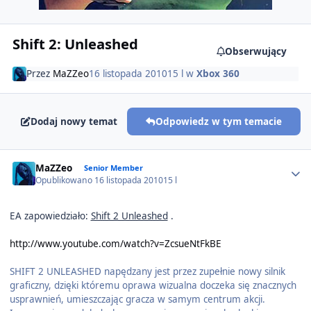
Shift 2: Unleashed
Obserwujący
Przez
MaZZeo
16 listopada 2010
15 l
w
Xbox 360
Dodaj nowy temat
Odpowiedz w tym temacie
Author stats
MaZZeo
Senior Member
Opublikowano
16 listopada 2010
15 l
EA zapowiedziało:
Shift 2 Unleashed
.
http://www.youtube.com/watch?v=ZcsueNtFkBE
SHIFT 2 UNLEASHED napędzany jest przez zupełnie nowy silnik
graficzny, dzięki któremu oprawa wizualna doczeka się znacznych
usprawnień, umieszczając gracza w samym centrum akcji.