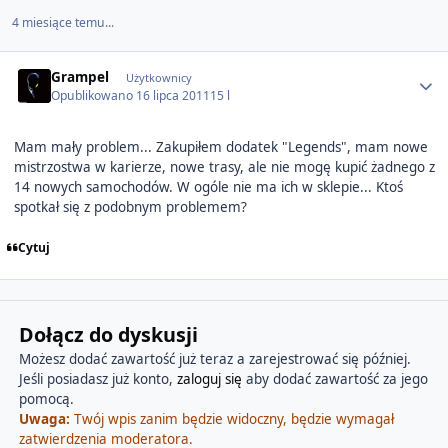
4 miesiące temu...
Author stats
Grampel
Użytkownicy
Opublikowano
16 lipca 2011
15 l
Mam mały problem... Zakupiłem dodatek "Legends", mam nowe
mistrzostwa w karierze, nowe trasy, ale nie mogę kupić żadnego z
14 nowych samochodów. W ogóle nie ma ich w sklepie... Ktoś
spotkał się z podobnym problemem?
Cytuj
Dołącz do dyskusji
Możesz dodać zawartość już teraz a zarejestrować się później.
Jeśli posiadasz już konto,
zaloguj się
aby dodać zawartość za jego
pomocą.
Uwaga:
Twój wpis zanim będzie widoczny, będzie wymagał
zatwierdzenia moderatora.