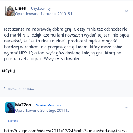
Author stats
Linek
Użytkownicy
Opublikowano
1 grudnia 2010
15 l
Jest szansa na naprawdę dobrą grę. Cieszy mnie też odchodzenie
od marki NFS, dzięki czemu fani nowszych wydań tej serii nie będą
narzekać, że "za trudne i nudne", producent będzie mógł iść
bardziej w realizm, nie przejmując się ludem, który może sobie
wybrać NFS:HP, a fani wyścigów dostaną kolejną grę, którą po
prostu trzeba ograć. Wszyscy zadowoleni.
Cytuj
2 miesiące temu...
Author stats
MaZZeo
Senior Member
Opublikowano
28 lutego 2011
15 l
AUTOR
http://uk.ign.com/videos/2011/02/24/shift-2-unleashed-day-track-