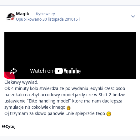
Author stats
Magik
Użytkownicy
Opublikowano
30 listopada 2010
15 l
Ciekawy wywiad.
Ok 4 minuty kolo stwierdza ze po wydaniu jedynki czesc osob
narzekalo na zbyt arcodowy model jazdy i ze w Shift 2 bedzie
ustawienie "Elite handling model" ktore ma nam dac lepsza
symulacje niz cokolwiek innego
Oj trzymam za slowo panowie...nie spieprzcie tego
Cytuj