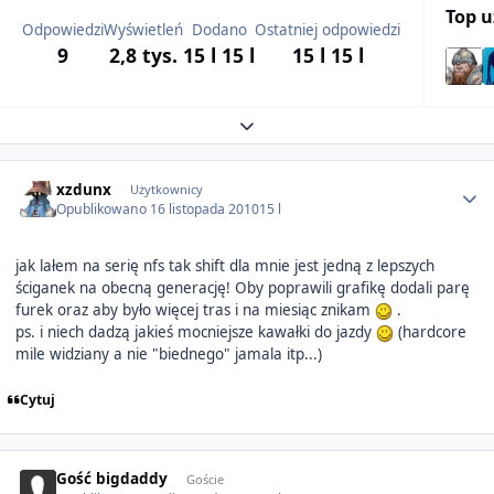
Top 
Odpowiedzi
Wyświetleń
Dodano
Ostatniej odpowiedzi
9
2,8 tys.
15 l
15 l
15 l
15 l
Expand topic overview
Author stats
xzdunx
Użytkownicy
Opublikowano
16 listopada 2010
15 l
jak lałem na serię nfs tak shift dla mnie jest jedną z lepszych
ściganek na obecną generację! Oby poprawili grafikę dodali parę
furek oraz aby było więcej tras i na miesiąc znikam
.
ps. i niech dadzą jakieś mocniejsze kawałki do jazdy
(hardcore
mile widziany a nie "biednego" jamala itp...)
Cytuj
Gość bigdaddy
Goście