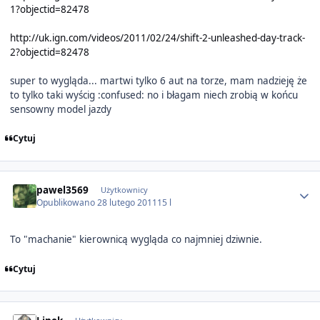
1?objectid=82478
http://uk.ign.com/videos/2011/02/24/shift-2-unleashed-day-track-
2?objectid=82478
super to wygląda... martwi tylko 6 aut na torze, mam nadzieję że
to tylko taki wyścig :confused: no i błagam niech zrobią w końcu
sensowny model jazdy
Cytuj
Author stats
pawel3569
Użytkownicy
Opublikowano
28 lutego 2011
15 l
To "machanie" kierownicą wygląda co najmniej dziwnie.
Cytuj
Author stats