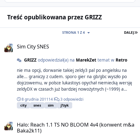
Treść opublikowana przez GRIZZ
O
STRONA 1 Z 4
DALEJ
Sim City SNES
GRIZZ
odpowiedział(a) na
MarekZet
temat w
Retro
nie ma opcji, dorwanie takiej zeldy3 pal po angielsku na
alle... graniczy z cudem. sporo gier na gb/gbc wyszło po
dojczowemu, w polsce lukastoys opychał niemiecką wersję
zeldyDX w czasach już bardziej nowożytnych (~1999) a
anglika nie szło wyrwać...
8 grudnia 2011
14 l
3 odpowiedzi
city
snes
sim
j?zyk
Halo: Reach 1.1 TS NO BLOOM 4v4 (konwent m&a
Baka2k11)