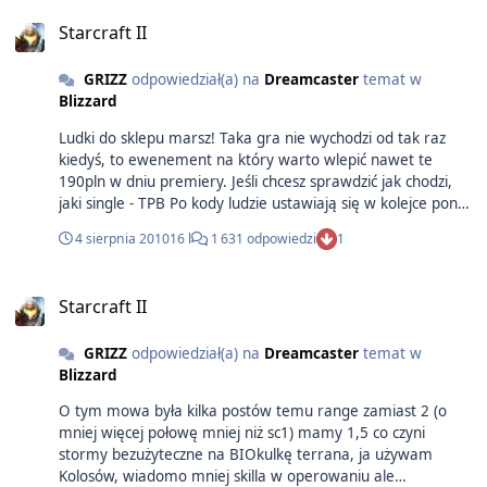
Starcraft II
GRIZZ
odpowiedział(a) na
Dreamcaster
temat w
Blizzard
Ludki do sklepu marsz! Taka gra nie wychodzi od tak raz
kiedyś, to ewenement na który warto wlepić nawet te
190pln w dniu premiery. Jeśli chcesz sprawdzić jak chodzi,
jaki single - TPB Po kody ludzie ustawiają się w kolejce ponad
1500 postów
4 sierpnia 2010
16 l
1 631 odpowiedzi
1
http://www.teamliquid.net/forum/viewmessage.php?
topic_id=138748 nie warto żebrać, kaman Edyta: Swoją
drogą dziwię się czemu ludzie nie podbijali w czasie trwania
Starcraft II
bety o invite'y, było ich od zaje.bania ;/ z obawy przed
rejpem? meh
GRIZZ
odpowiedział(a) na
Dreamcaster
temat w
Blizzard
O tym mowa była kilka postów temu range zamiast 2 (o
mniej więcej połowę mniej niż sc1) mamy 1,5 co czyni
stormy bezużyteczne na BIOkulkę terrana, ja używam
Kolosów, wiadomo mniej skilla w operowaniu ale