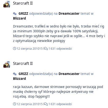
Starcraft II
co do płynności gry w pierwszej fazie beta testów- owszem
było "troche" lepiej ale też ujowo, Psyko - all low, w singla
GRIZZ
odpowiedział(a) na
Dreamcaster
temat w
możesz grać na medium Edyta: żeby to wytłumaczyć
Blizzard
szybko: kiedy oglądasz replay z maksymalną szybkością
komp nie wyrabia, known fact. kiedy nastąpi lag bez
Dreamcaster, trafiłeś w sedno było nie było, trzeba mieć rig
okienka dropowania gra się pauzuje i później w powiedzmy
za minimum 3000pln żeby gra dawała 100% satysfakcji,
2s musi nadrobić stracony czas (fast forward), działa to w
blizzard tego szybko nie naprawi jeśli w ogóle... 4 mce bety i
praniu jak replay , fps spada niemiłosiernie, dodatkowo
z optymalizacją niewielkie postępy
Kazuun odpal sobie amerykańskie serwery w BF i pograj na
lagu ;P najlepszego
12 sierpnia 2010
15 l
1 631 odpowiedzi
Starcraft II
GRIZZ
odpowiedział(a) na
Dreamcaster
temat w
Blizzard
racja kazuun, darmowe strimowe pornosajty wrzucają pod
maskę cholerny syf którego najlepsze antywirusy nie
rozj.ebią. stop fapping!!!
12 sierpnia 2010
15 l
1 631 odpowiedzi