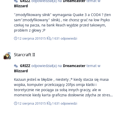
GRIZZ
odpowiedział(a) na
Dreamcaster
temat w
Blizzard
"zmodyfikowany silnik" wymagania Quake 3 a COD4 ? (ten
sam"zmodyfikowany" silnik) , nie chcesz grać na low Psyko
czekaj na pacza, na bank Reach wyjdzie przed takowym,
problem z głowy ;P
12 sierpnia 2010
15 l
1 631 odpowiedzi
Starcraft II
GRIZZ
odpowiedział(a) na
Dreamcaster
temat w
Blizzard
Kazuun jesteś w błędzie , niestety ;* kiedy stacza się masa
wojska, komputer przeliczający 20fps omija klatki i
teoretycznie nie pociąga za sobą innych graczy, ale w
momencie kiedy karta graficzna dosłownie zdycha ze stresu,
zdarzają się przychrupy z buforowania HDD , połączenie sie
12 sierpnia 2010
15 l
1 631 odpowiedzi
desynchronizuje, psionic stormy w 2v2 przy wielkiej biokulce
rzuca się na oślep, wchodzą z opóźnieniem etc...
Reasumując płynność gry wpływa na fps u każdego z graczy,