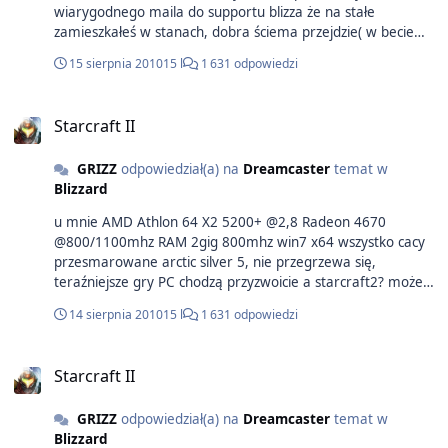
wiarygodnego maila do supportu blizza że na stałe
zamieszkałeś w stanach, dobra ściema przejdzie( w becie
tak było:) ) swoją drogą drugie konto-druga szansa
15 sierpnia 2010
15 l
1 631 odpowiedzi
Starcraft II
GRIZZ
odpowiedział(a) na
Dreamcaster
temat w
Blizzard
u mnie AMD Athlon 64 X2 5200+ @2,8 Radeon 4670
@800/1100mhz RAM 2gig 800mhz win7 x64 wszystko cacy
przesmarowane arctic silver 5, nie przegrzewa się,
teraźniejsze gry PC chodzą przyzwoicie a starcraft2? może
to wina zje.banych catalystów 10.7 bo w necie chodzą opinie
14 sierpnia 2010
15 l
1 631 odpowiedzi
o ich szmatławości ale kaman, gram na low ;/
Starcraft II
GRIZZ
odpowiedział(a) na
Dreamcaster
temat w
Blizzard