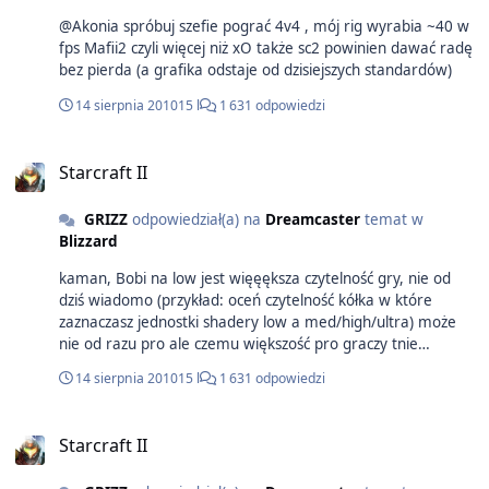
@Akonia spróbuj szefie pograć 4v4 , mój rig wyrabia ~40 w
fps Mafii2 czyli więcej niż xO także sc2 powinien dawać radę
bez pierda (a grafika odstaje od dzisiejszych standardów)
14 sierpnia 2010
15 l
1 631 odpowiedzi
Starcraft II
GRIZZ
odpowiedział(a) na
Dreamcaster
temat w
Blizzard
kaman, Bobi na low jest więęększa czytelność gry, nie od
dziś wiadomo (przykład: oceń czytelność kółka w które
zaznaczasz jednostki shadery low a med/high/ultra) może
nie od razu pro ale czemu większość pro graczy tnie
konfigi(nie tylko sc2, q3, cs) ??ja gram na low mimo że na
14 sierpnia 2010
15 l
1 631 odpowiedzi
medium poniżej 30fpsów nie spada... btw trzeba sie ustawić
na jakieś 2v2, mój timmejt ostatnio zdrewniał ale nie
spoczniem;)
Starcraft II