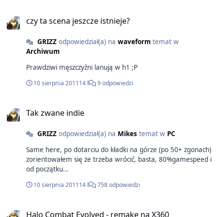
czy ta scena jeszcze istnieje?
GRIZZ
odpowiedział(a) na
waveform
temat w
Archiwum
Prawdziwi męszczyźni lanują w h1 ;P
10 sierpnia 2011
14 l
9 odpowiedzi
Tak zwane indie
GRIZZ
odpowiedział(a) na
Mikes
temat w
PC
Same here, po dotarciu do kładki na górze (po 50+ zgonach)
zorientowałem się że trzeba wrócić, basta, 80%gamespeed i
od początku...
10 sierpnia 2011
14 l
758 odpowiedzi
Halo Combat Evolved - remake na X360