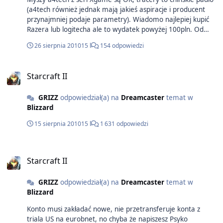
(a4tech również jednak mają jakieś aspiracje i producent
przynajmniej podaje parametry). Wiadomo najlepiej kupić
Razera lub logitecha ale to wydatek powyżej 100pln. Od
siebie polecam http://allegro.pl/a4tech-ak-47-2000dpi-
26 sierpnia 2010
15 l
154 odpowiedzi
gaming-mouse-i1187075255.html - optyka świetna i
response time 2ms, poleca się do CSa, Starcrafta...
plus/minus to gabaryty, mysz mała do trzymania
Starcraft II
fingertip/claw grip Dodatkowo DPI myszy to największa
ściema marketingowa (więcej=lepiej). Najważniejszy jest
GRIZZ
odpowiedział(a) na
Dreamcaster
temat w
response (standardowo ,myszy pod ps2 mają ~12ms, usb
Blizzard
8ms myszy bezprzewodowe wh.ujdużo) i przerób pikseli na
sekundę (standardowa myszka noname da max 4000
15 sierpnia 2010
15 l
1 631 odpowiedzi
frames per second, wysoka półka - Intelimouse Explorer 3.0
9000fps)
Starcraft II
GRIZZ
odpowiedział(a) na
Dreamcaster
temat w
Blizzard
Konto musi zakładać nowe, nie przetransferuje konta z
triala US na eurobnet, no chyba że napiszesz Psyko