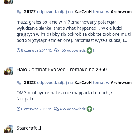
GRIZZ
odpowiedział(a) na
KarCzoH
temat w
Archiwum
mazz, grałeś po lanie w h1? zmarnowany potencjał i
wyłudzanie sianka, that's what happened... Wiele ludzi
grających w h1 dałoby się pokroić za dobrze zrobione multi
pod xbl (czytaj:niezmienione), natomiast wyszła kupka, i
kinect od M$
8 czerwca 2011
15 l
455 odpowiedzi
1
Halo Combat Evolved - remake na X360
GRIZZ
odpowiedział(a) na
KarCzoH
temat w
Archiwum
OMG miał być remake a nie mappack do reach ;/
facepalm...
6 czerwca 2011
15 l
455 odpowiedzi
1
Starcraft II