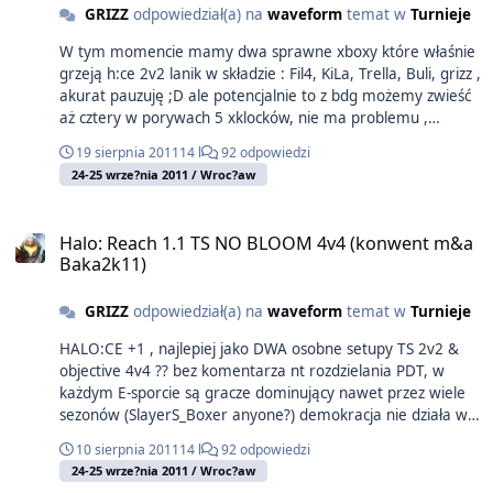
GRIZZ
odpowiedział(a) na
waveform
temat w
Turnieje
W tym momencie mamy dwa sprawne xboxy które właśnie
grzeją h:ce 2v2 lanik w składzie : Fil4, KiLa, Trella, Buli, grizz ,
akurat pauzuję ;D ale potencjalnie to z bdg możemy zwieść
aż cztery w porywach 5 xklocków, nie ma problemu ,
natomiast z padami troche gorzej (brak sprecyzowanego
19 sierpnia 2011
14 l
92 odpowiedzi
info) Pozdro
24-25 wrze?nia 2011 / Wroc?aw
Halo: Reach 1.1 TS NO BLOOM 4v4 (konwent m&a
Baka2k11)
GRIZZ
odpowiedział(a) na
waveform
temat w
Turnieje
HALO:CE +1 , najlepiej jako DWA osobne setupy TS 2v2 &
objective 4v4 ?? bez komentarza nt rozdzielania PDT, w
każdym E-sporcie są gracze dominujący nawet przez wiele
sezonów (SlayerS_Boxer anyone?) demokracja nie działa w
ten sposób, ogarnijcie się
10 sierpnia 2011
14 l
92 odpowiedzi
24-25 wrze?nia 2011 / Wroc?aw