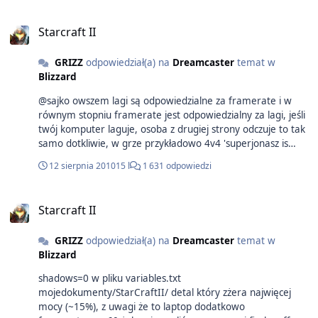
Starcraft II
GRIZZ
odpowiedział(a) na
Dreamcaster
temat w
Blizzard
@sajko owszem lagi są odpowiedzialne za framerate i w
równym stopniu framerate jest odpowiedzialny za lagi, jeśli
twój komputer laguje, osoba z drugiej strony odczuje to tak
samo dotkliwie, w grze przykładowo 4v4 'superjonasz is
slowing the game' warto spamować LOWER GRAPHICS,
12 sierpnia 2010
15 l
1 631 odpowiedzi
chociaż co niektórym się wydaje że 15 fps wystarcza do
komfortowej gry...
http://www.teamliquid.net/forum/viewmessage.php?
Starcraft II
topic_id=120860 dobry guide
GRIZZ
odpowiedział(a) na
Dreamcaster
temat w
Blizzard
shadows=0 w pliku variables.txt
mojedokumenty/StarCraftII/ detal który zżera najwięcej
mocy (~15%), z uwagi że to laptop dodatkowo