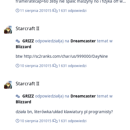
frameratecap=60 żeby nie spalić maszyny no i fizyka off w
opcjach, Optymalizacja to przykra sprawa ponieważ gra
11 sierpnia 2010
15 l
1 631 odpowiedzi
chodzi dobrze aż do momentu gdy populacja zbliży się do
200vs200 wtedy zazwyczaj procesor bottleneckuje
platformę. BTW sc2 nie jest napisany pod 4 rdzenie ,oh crap
Starcraft II
a tak swoją drogą 4570- karta która zużywa 12-15 wat
energii dając wydajność z hmmm 2005 roku? na
GRIZZ
odpowiedział(a) na
Dreamcaster
temat w
low/medium powinieneś grać Psyko
Blizzard
btw http://sc2ranks.com/char/us/999000/DayNine
10 sierpnia 2010
15 l
1 631 odpowiedzi
Starcraft II
GRIZZ
odpowiedział(a) na
Dreamcaster
temat w
Blizzard
działa bn, literówka/układ klawiatury pl programisty?
10 sierpnia 2010
15 l
1 631 odpowiedzi