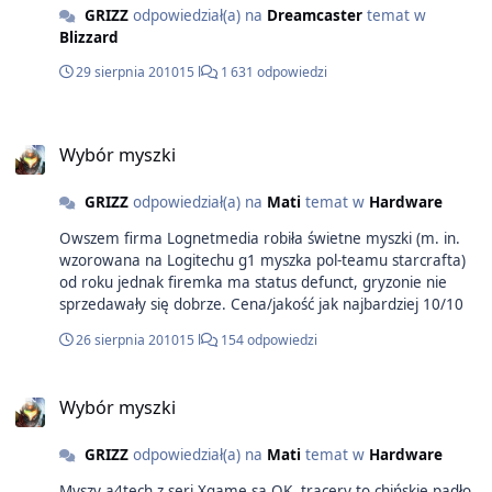
GRIZZ
odpowiedział(a) na
Dreamcaster
temat w
Blizzard
29 sierpnia 2010
15 l
1 631 odpowiedzi
Wybór myszki
GRIZZ
odpowiedział(a) na
Mati
temat w
Hardware
Owszem firma Lognetmedia robiła świetne myszki (m. in.
wzorowana na Logitechu g1 myszka pol-teamu starcrafta)
od roku jednak firemka ma status defunct, gryzonie nie
sprzedawały się dobrze. Cena/jakość jak najbardziej 10/10
26 sierpnia 2010
15 l
154 odpowiedzi
Wybór myszki
GRIZZ
odpowiedział(a) na
Mati
temat w
Hardware
Myszy a4tech z seri Xgame są OK, tracery to chińskie padło