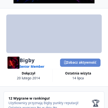
Bigby
Zobacz aktywność
Senior Member
Dołączył
Ostatnia wizyta
20 lutego 2014
14 lipca
12 Wygrane w rankingu!
🏆
Użytkownicy przyznają Bigby punkty reputacji!
Ostatnia wygrana %s w dniu %s