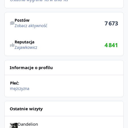
Postów
7 673
Zobacz aktywność
Reputacja
4 841
Zajawkowicz
Informacje o profilu
Płeć:
mężczyzna
Ostatnie wizyty
Dandelion