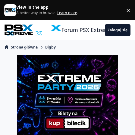
Skocz do zawartości
View in the app
×
Di
A better way to browse.
Learn more
.
Forum PSX Extreme
Zaloguj się
Strona główna
Bigby