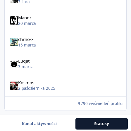
7 lipca
Manor
20 marca
chrno-x
15 marca
Luqat
3 marca
Kosmos
2 października 2025
9 790 wyświetleń profilu
Kanał aktywności
Statusy