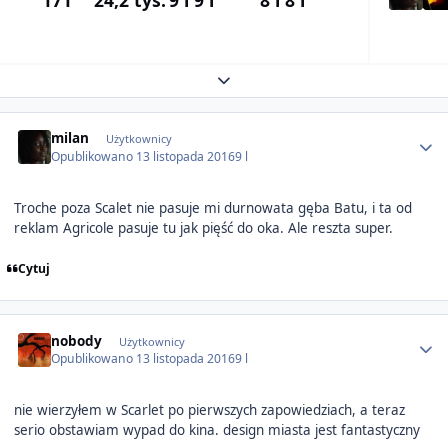
Expand topic overview
Author stats
milan
Użytkownicy
Opublikowano
13 listopada 2016
9 l
Troche poza Scalet nie pasuje mi durnowata gęba Batu, i ta od
reklam Agricole pasuje tu jak pięść do oka. Ale reszta super.
Cytuj
Author stats
nobody
Użytkownicy
Opublikowano
13 listopada 2016
9 l
nie wierzyłem w Scarlet po pierwszych zapowiedziach, a teraz
serio obstawiam wypad do kina. design miasta jest fantastyczny