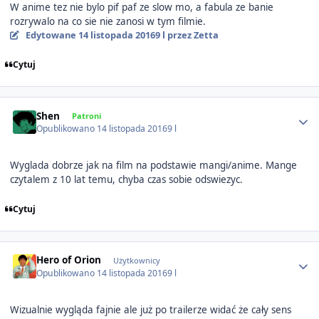
W anime tez nie bylo pif paf ze slow mo, a fabula ze banie
rozrywalo na co sie nie zanosi w tym filmie.
Edytowane
14 listopada 2016
9 l
przez Zetta
Cytuj
Author stats
Shen
Patroni
Opublikowano
14 listopada 2016
9 l
Wyglada dobrze jak na film na podstawie mangi/anime. Mange
czytalem z 10 lat temu, chyba czas sobie odswiezyc.
Cytuj
Author stats
Hero of Orion
Użytkownicy
Opublikowano
14 listopada 2016
9 l
Wizualnie wygląda fajnie ale już po trailerze widać że cały sens