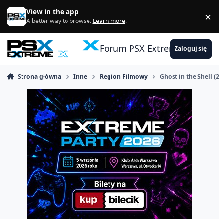
Skocz do zawartości
View in the app
×
Di
A better way to browse.
Learn more
.
Forum PSX Extreme
Zaloguj się
Strona główna
Inne
Region Filmowy
Ghost in the Shell (