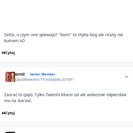
Zetta, o czym one spiewajo? "Kami" to chyba bog ale reszty nie
kumam xD
Cytuj
Author stats
ornit
Senior Member
Opublikowano
14 listopada 2016
9 l
Zaorać to (pipi). Tylko Takeshi Kitano żal ale widocznie odpierdala
mu na starosć.
Cytuj
Author stats