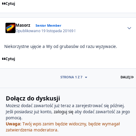
Cytuj
Author stats
Masorz
Senior Member
Opublikowano
19 listopada 2016
9 l
Niekorzystne ujęcie a Wy od grubasów od razu wyzywacie.
Cytuj
O
STRONA 1 Z 7
DALEJ
Dołącz do dyskusji
Możesz dodać zawartość już teraz a zarejestrować się później.
Jeśli posiadasz już konto,
zaloguj się
aby dodać zawartość za jego
pomocą.
Uwaga:
Twój wpis zanim będzie widoczny, będzie wymagał
zatwierdzenia moderatora.