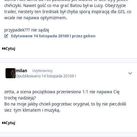
chińczyki. Nawet gość co ma grać Batou był w Lucy. Obejrzyjcie
trailer, niestety ten średniak był chyba sporą inspiracją dla GIS, co
wcale nie napawa optymizmem.
przypadek??? nie sądzę
Edytowane
14 listopada 2016
9 l
przez gekon
Cytuj
Author stats
milan
Użytkownicy
Opublikowano
14 listopada 2016
9 l
zetta, a scena początkowa przeniesiona 1:1 nie napawa Cię
trochę nadzieją?
Bo na moje jakby chcieli pogrzebac oryginał, to by nie pier,dolili
siez tym klimatem i muzyką.
Cytuj