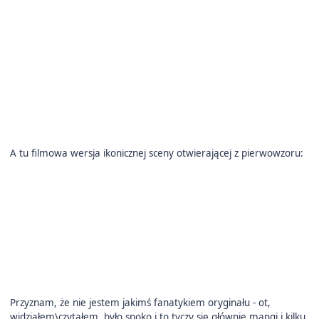
A tu filmowa wersja ikonicznej sceny otwierającej z pierwowzoru:
Przyznam, że nie jestem jakimś fanatykiem oryginału - ot,
widziałem\czytałem, było spoko i to tyczy się głównie mangi i kilku