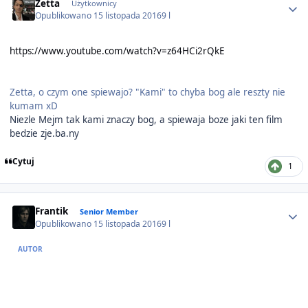
Zetta
Użytkownicy
Opublikowano
15 listopada 2016
9 l
https://www.youtube.com/watch?v=z64HCi2rQkE
Zetta, o czym one spiewajo? "Kami" to chyba bog ale reszty nie
kumam xD
Niezle Mejm tak kami znaczy bog, a spiewaja boze jaki ten film
bedzie zje.ba.ny
Cytuj
1
Author stats
Frantik
Senior Member
Opublikowano
15 listopada 2016
9 l
AUTOR