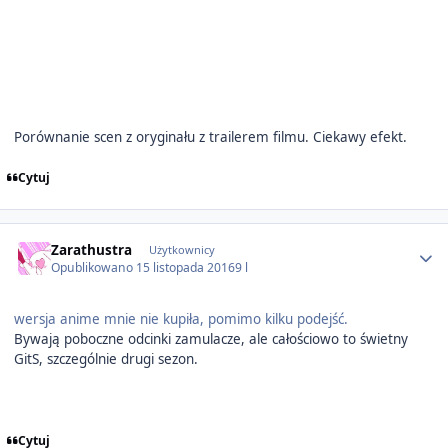
Porównanie scen z oryginału z trailerem filmu. Ciekawy efekt.
Cytuj
Author stats
Zarathustra
Użytkownicy
Opublikowano
15 listopada 2016
9 l
wersja anime mnie nie kupiła, pomimo kilku podejść.
Bywają poboczne odcinki zamulacze, ale całościowo to świetny
GitS, szczególnie drugi sezon.
Cytuj