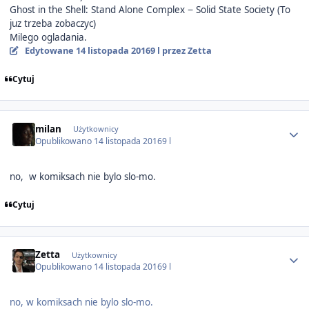
Ghost in the Shell: Stand Alone Complex − Solid State Society (To
juz trzeba zobaczyc)
Milego ogladania.
Edytowane
14 listopada 2016
9 l
przez Zetta
Cytuj
Author stats
milan
Użytkownicy
Opublikowano
14 listopada 2016
9 l
no, w komiksach nie bylo slo-mo.
Cytuj
Author stats
Zetta
Użytkownicy
Opublikowano
14 listopada 2016
9 l
no, w komiksach nie bylo slo-mo.