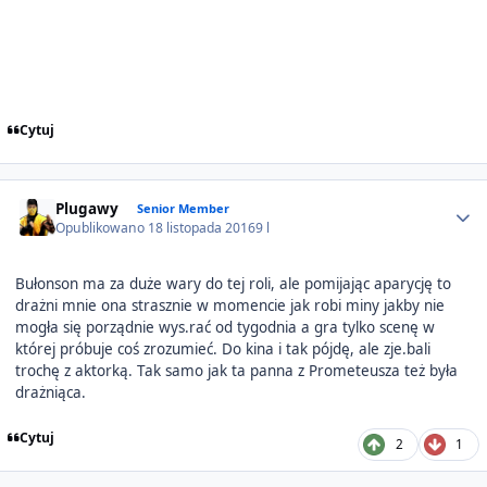
Cytuj
Author stats
Plugawy
Senior Member
Opublikowano
18 listopada 2016
9 l
Bułonson ma za duże wary do tej roli, ale pomijając aparycję to
drażni mnie ona strasznie w momencie jak robi miny jakby nie
mogła się porządnie wys.rać od tygodnia a gra tylko scenę w
której próbuje coś zrozumieć. Do kina i tak pójdę, ale zje.bali
trochę z aktorką. Tak samo jak ta panna z Prometeusza też była
drażniąca.
Cytuj
2
1