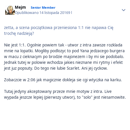
Author stats
Mejm
Senior Member
Opublikowano
14 listopada 2016
9 l
zetta, a scena początkowa przeniesiona 1:1 nie napawa Cię
trochę nadzieją?
Nie jest 1:1. Ogolnie powiem tak - utwor z intra zawsze rozklada
mnie na lopatki. Mogliby podlozyc to pod Yana jedzacego burgera
w macu z cieknacym po brodzie majonezem i by mi sie podobalo.
Jednak tutej w polowie wchodza jakies nieznane mi rytmy i efekt
jest juz popsuty. Do tego nie lubie Scarlet. Ani jej cyckow.
Zobaczcie w 2:06 jak magicznie dokleja sie cgi wtyczka na karku.
Tutaj jedyny akceptowany przeze mnie motyw z intra. Live
wypada jeszcze lepiej (pierwszy utwor), to "solo" jest niesamowite.