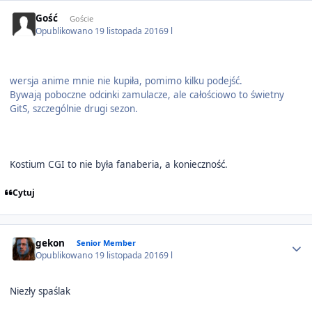
Gość
Goście
Opublikowano
19 listopada 2016
9 l
wersja anime mnie nie kupiła, pomimo kilku podejść.
Bywają poboczne odcinki zamulacze, ale całościowo to świetny
GitS, szczególnie drugi sezon.
Kostium CGI to nie była fanaberia, a konieczność.
Cytuj
Author stats
gekon
Senior Member
Opublikowano
19 listopada 2016
9 l
Niezły spaślak