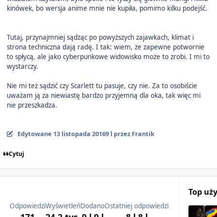
kinówek, bo wersja anime mnie nie kupiła, pomimo kilku podejść.
Tutaj, przynajmniej sądząc po powyższych zajawkach, klimat i
strona techniczna dają radę. I tak: wiem, że zapewne potwornie
to spłycą, ale jako cyberpunkowe widowisko może to zrobi. I mi to
wystarczy.
Nie mi też sądzić czy Scarlett tu pasuje, czy nie. Za to osobiście
uważam ją za niewiastę bardzo przyjemną dla oka, tak więc mi
nie przeszkadza.
Edytowane
13 listopada 2016
9 l
przez Frantik
Cytuj
Top uż
Odpowiedzi
Wyświetleń
Dodano
Ostatniej odpowiedzi
171
24,2 tys.
9 l
9 l
8 l
8 l