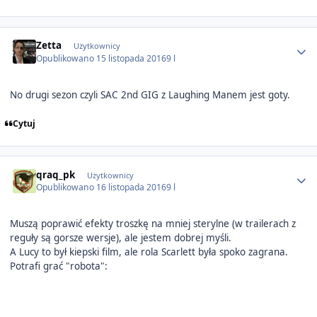
Author stats
Zetta
Użytkownicy
Opublikowano
15 listopada 2016
9 l
No drugi sezon czyli SAC 2nd GIG z Laughing Manem jest goty.
Cytuj
Author stats
qraq_pk
Użytkownicy
Opublikowano
16 listopada 2016
9 l
Muszą poprawić efekty troszkę na mniej sterylne (w trailerach z
reguły są gorsze wersje), ale jestem dobrej myśli.
A Lucy to był kiepski film, ale rola Scarlett była spoko zagrana.
Potrafi grać "robota":