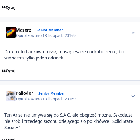
Cytuj
Author stats
Masorz
Senior Member
Opublikowano
13 listopada 2016
9 l
Do kina to bankowo ruszę, muszę jeszcze nadrobić serial, bo
widziałem tylko jeden odcinek.
Cytuj
Author stats
Paliodor
Senior Member
Opublikowano
13 listopada 2016
9 l
Ten Arise nie umywa się do S.A.C. ale obejrzeć można. Szkoda,że
nie zrobili trzeciego sezonu dziejącego się po kinówce "Solid State
Society"