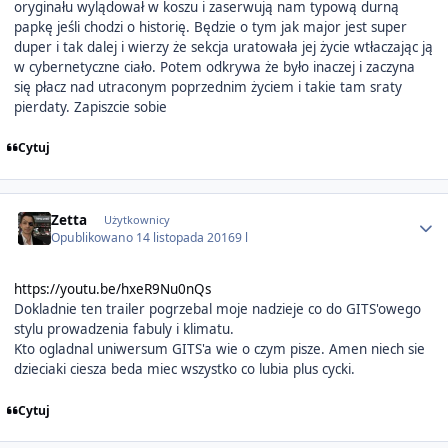
oryginału wylądował w koszu i zaserwują nam typową durną
papkę jeśli chodzi o historię. Będzie o tym jak major jest super
duper i tak dalej i wierzy że sekcja uratowała jej życie wtłaczając ją
w cybernetyczne ciało. Potem odkrywa że było inaczej i zaczyna
się płacz nad utraconym poprzednim życiem i takie tam sraty
pierdaty. Zapiszcie sobie
Cytuj
Author stats
Zetta
Użytkownicy
Opublikowano
14 listopada 2016
9 l
https://youtu.be/hxeR9Nu0nQs
Dokladnie ten trailer pogrzebal moje nadzieje co do GITS'owego
stylu prowadzenia fabuly i klimatu.
Kto ogladnal uniwersum GITS'a wie o czym pisze. Amen niech sie
dzieciaki ciesza beda miec wszystko co lubia plus cycki.
Cytuj