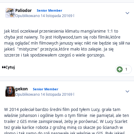
Author stats
Paliodor
Senior Member
Opublikowano
14 listopada 2016
9 l
Jak ktoś oczekiwał przeniesienia klimatu mangi/anime 1:1 to
chyba jest naiwny. To jest Hollywood,tam się robi filmiki,które
mają oglądać mln filmowych januszy więc nikt nie będzie się silił na
jakieś "mistyczne" przeżycia,które mało kto załapie. Ja się
szczerze i tak spodziewałem czegoś o wiele gorszego.
Cytuj
1
Author stats
gekon
Senior Member
Opublikowano
14 listopada 2016
9 l
W 2014 poleciał bardzo średni film pod tyłem Lucy, grała tam
właśnie Johanson i ogólnie bym o tym filmie nie pamiętał, ale ten
trailer z GIS mnie zainspirował, żeby je porównać. W Lucy Scarlet
też grała karlice robota z groźną miną co skacze po ścianach w
slomo i tak samo do roli pasowała jak właśnie w GIS. Były jakieś