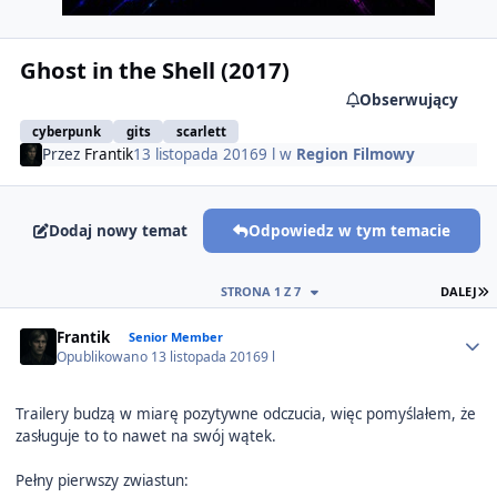
Ghost in the Shell (2017)
Obserwujący
cyberpunk
gits
scarlett
Przez
Frantik
13 listopada 2016
9 l
w
Region Filmowy
Dodaj nowy temat
Odpowiedz w tym temacie
O
STRONA 1 Z 7
DALEJ
Author stats
Frantik
Senior Member
Opublikowano
13 listopada 2016
9 l
Trailery budzą w miarę pozytywne odczucia, więc pomyślałem, że
zasługuje to to nawet na swój wątek.
Pełny pierwszy zwiastun: