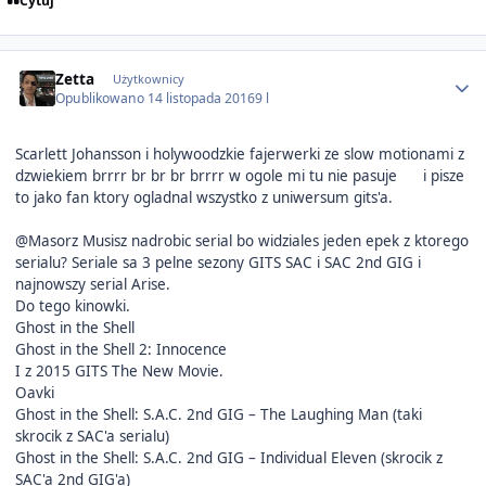
Cytuj
Author stats
Zetta
Użytkownicy
Opublikowano
14 listopada 2016
9 l
Scarlett Johansson i holywoodzkie fajerwerki ze slow motionami z
dzwiekiem brrrr br br br brrrr w ogole mi tu nie pasuje
i pisze
to jako fan ktory ogladnal wszystko z uniwersum gits'a.
@Masorz Musisz nadrobic serial bo widziales jeden epek z ktorego
serialu? Seriale sa 3 pelne sezony GITS SAC i SAC 2nd GIG i
najnowszy serial Arise.
Do tego kinowki.
Ghost in the Shell
Ghost in the Shell 2: Innocence
I z 2015 GITS The New Movie.
Oavki
Ghost in the Shell: S.A.C. 2nd GIG – The Laughing Man (taki
skrocik z SAC'a serialu)
Ghost in the Shell: S.A.C. 2nd GIG – Individual Eleven (skrocik z
SAC'a 2nd GIG'a)