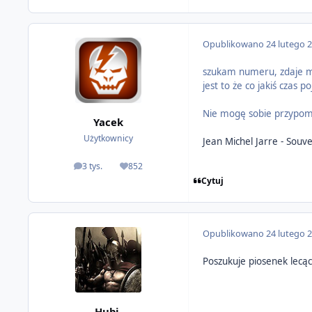
Opublikowano
24 lutego 
szukam numeru, zdaje mi 
jest to że co jakiś czas p
Nie mogę sobie przypomn
Yacek
Użytkownicy
Jean Michel Jarre - Souv
3 tys.
852
odpowiedzi
Reputacja
Cytuj
Opublikowano
24 lutego 
Poszukuje piosenek lecąc
Hubi.