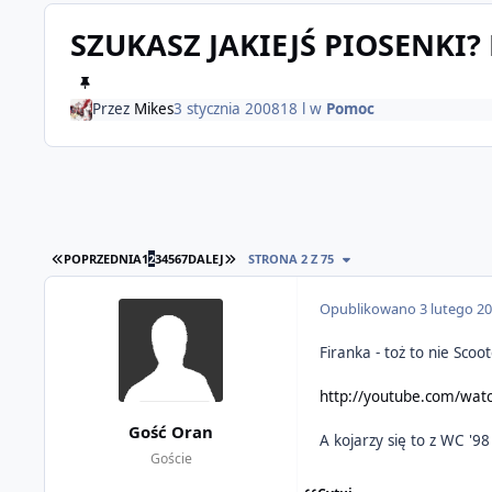
SZUKASZ JAKIEJŚ PIOSENKI?
Przez
Mikes
3 stycznia 2008
18 l
w
Pomoc
PIERWSZA STRONA
OSTATNIA STRONA
POPRZEDNIA
1
2
3
4
5
6
7
DALEJ
STRONA 2 Z 75
Opublikowano
3 lutego 2
Firanka - toż to nie S
http://youtube.com/watc
Gość Oran
A kojarzy się to z WC '9
Goście