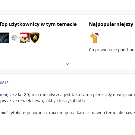
Top użytkownicy w tym temacie
Najpopularniejszy 
Expand topic overview
008
18 l
się że z lat 80, linia melodyczna jest taka sama przez cały utwór, num
ojawiał się dźwiek flesza, jakby ktoś cykał fotki.
ieć tytułu tego numeru, miałem go na kasecie dawno temu ale nawet