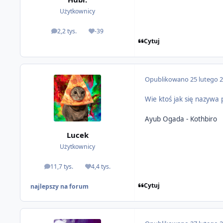
Użytkownicy
2,2 tys.
-39
odpowiedzi
Reputacja
Cytuj
Opublikowano
25 lutego 
Wie ktoś jak się nazywa
Ayub Ogada - Kothbiro
Lucek
Użytkownicy
11,7 tys.
4,4 tys.
odpowiedzi
Reputacja
Cytuj
najlepszy na forum