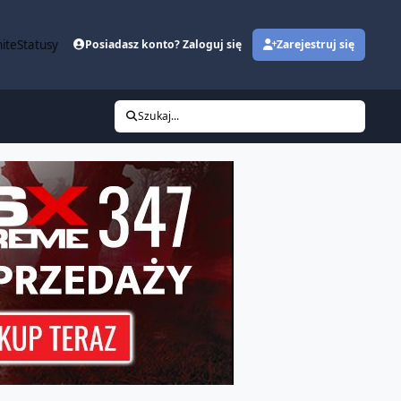
ite
Statusy
Posiadasz konto? Zaloguj się
Zarejestruj się
Szukaj...