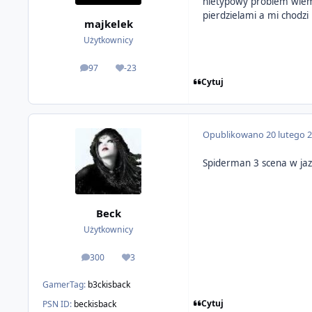
nietypowy problem wiem 
pierdzielami a mi chodz
majkelek
Użytkownicy
97
-23
odpowiedzi
Reputacja
Cytuj
Opublikowano
20 lutego 
Spiderman 3 scena w jazz
Beck
Użytkownicy
300
3
odpowiedzi
Reputacja
GamerTag:
b3ckisback
Cytuj
PSN ID:
beckisback