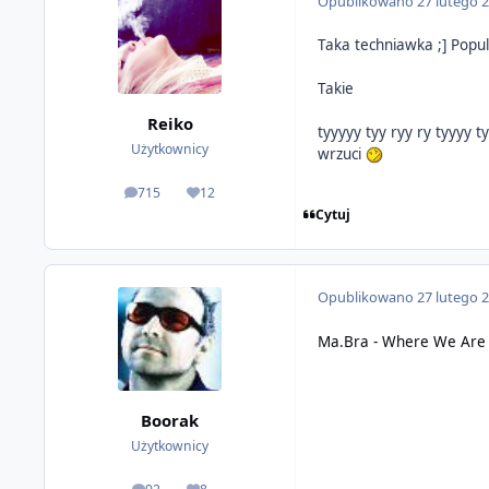
Opublikowano
27 lutego 
Taka techniawka ;] Popu
Takie
Reiko
tyyyyy tyy ryy ry tyyyy t
Użytkownicy
wrzuci
715
12
odpowiedzi
Reputacja
Cytuj
Opublikowano
27 lutego 
Ma.Bra - Where We Are
Boorak
Użytkownicy