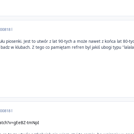
2008
18 l
u piosenki. Jest to utwór z lat 90-tych a może nawet z końca lat 80-t
 badz w klubach. Z tego co pamiętam refren byl jakiś ubogi typu "lalalal
2008
18 l
watch?v=gEeBZ-tmNpI