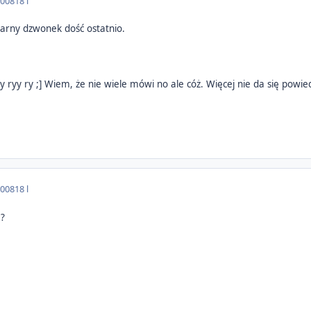
2008
18 l
larny dzwonek dość ostatnio.
yy ryy ry ;] Wiem, że nie wiele mówi no ale cóż. Więcej nie da się powi
2008
18 l
?