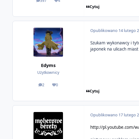
397
4
odpowiedzi
Reputacja
Cytuj
Opublikowano
14 lutego 
Szukam wykonawcy i tytuł
japonek na ulicach miast
Edyms
Użytkownicy
2
0
odpowiedzi
Reputacja
Cytuj
Opublikowano
17 lutego 
http://pl.youtube.com/