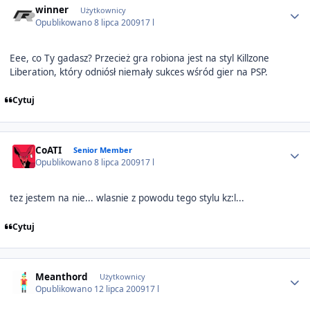
winner
Użytkownicy
Opublikowano
8 lipca 2009
17 l
Eee, co Ty gadasz? Przecież gra robiona jest na styl Killzone
Liberation, który odniósł niemały sukces wśród gier na PSP.
Cytuj
Author stats
CoATI
Senior Member
Opublikowano
8 lipca 2009
17 l
tez jestem na nie... wlasnie z powodu tego stylu kz:l...
Cytuj
Author stats
Meanthord
Użytkownicy
Opublikowano
12 lipca 2009
17 l