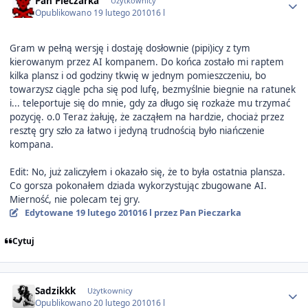
Pan Pieczarka
Użytkownicy
Opublikowano
19 lutego 2010
16 l
Gram w pełną wersję i dostaję dosłownie (pipi)icy z tym
kierowanym przez AI kompanem. Do końca zostało mi raptem
kilka plansz i od godziny tkwię w jednym pomieszczeniu, bo
towarzysz ciągle pcha się pod lufę, bezmyślnie biegnie na ratunek
i... teleportuje się do mnie, gdy za długo się rozkaże mu trzymać
pozycję. o.0 Teraz żałuję, że zacząłem na hardzie, chociaż przez
resztę gry szło za łatwo i jedyną trudnością było niańczenie
kompana.
Edit: No, już zaliczyłem i okazało się, że to była ostatnia plansza.
Co gorsza pokonałem dziada wykorzystując zbugowane AI.
Mierność, nie polecam tej gry.
Edytowane
19 lutego 2010
16 l
przez Pan Pieczarka
Cytuj
Author stats
Sadzikkk
Użytkownicy
Opublikowano
20 lutego 2010
16 l