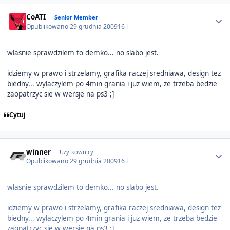
Author stats
CoATI
Senior Member
Opublikowano
29 grudnia 2009
16 l
wlasnie sprawdzilem to demko... no slabo jest.
idziemy w prawo i strzelamy, grafika raczej sredniawa, design tez
biedny... wylaczylem po 4min grania i juz wiem, ze trzeba bedzie
zaopatrzyc sie w wersje na ps3 ;]
Cytuj
Author stats
winner
Użytkownicy
Opublikowano
29 grudnia 2009
16 l
wlasnie sprawdzilem to demko... no slabo jest.
idziemy w prawo i strzelamy, grafika raczej sredniawa, design tez
biedny... wylaczylem po 4min grania i juz wiem, ze trzeba bedzie
zaopatrzyc sie w wersje na ps3 ;]