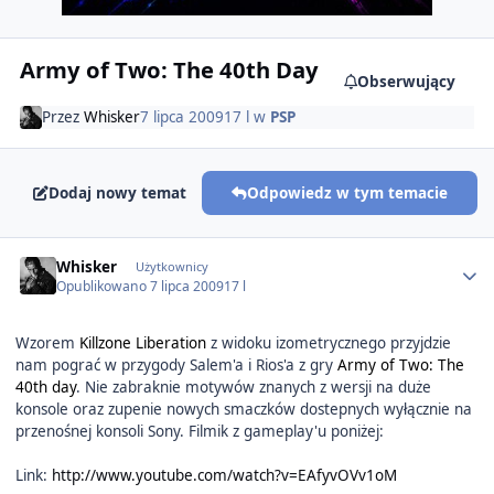
Army of Two: The 40th Day
Obserwujący
Przez
Whisker
7 lipca 2009
17 l
w
PSP
Dodaj nowy temat
Odpowiedz w tym temacie
Author stats
Whisker
Użytkownicy
Opublikowano
7 lipca 2009
17 l
Wzorem
Killzone Liberation
z widoku izometrycznego przyjdzie
nam pograć w przygody Salem'a i Rios'a z gry
Army of Two: The
40th day
. Nie zabraknie motywów znanych z wersji na duże
konsole oraz zupenie nowych smaczków dostepnych wyłącznie na
przenośnej konsoli Sony. Filmik z gameplay'u poniżej:
Link:
http://www.youtube.com/watch?v=EAfyvOVv1oM