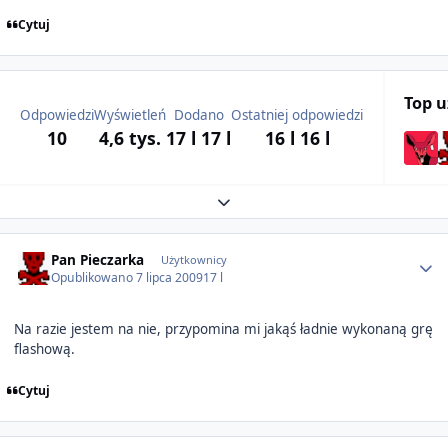
Cytuj
Top 
Odpowiedzi
Wyświetleń
Dodano
Ostatniej odpowiedzi
10
4,6 tys.
17 l
17 l
16 l
16 l
Expand topic overview
Author stats
Pan Pieczarka
Użytkownicy
Opublikowano
7 lipca 2009
17 l
Na razie jestem na nie, przypomina mi jakąś ładnie wykonaną grę
flashową.
Cytuj
Author stats