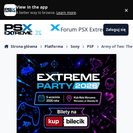
Skocz do zawartości
View in the app
×
Di
A better way to browse.
Learn more
.
Forum PSX Extreme
Zaloguj się
Strona główna
Platforma
Sony
PSP
Army of Two: The