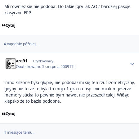
Mi rowniez sie nie podoba. Do takiej gry jak AO2 bardziej pasuje
klasyczne FPP.
Cytuj
4 tygodnie później...
Author stats
are91
Użytkownicy
Opublikowano
5 sierpnia 2009
17 l
imho killzone było głupie, nie podobał mi się ten rzut izometryczny,
gdyby nie to że to była to moja 1 gra na psp i nie miałem jeszcze
memory sticka to pewnie bym nawet nie przeszedł całej. Wi8ęc
kiepsko że to bęzie podobne.
Cytuj
4 miesiące temu...