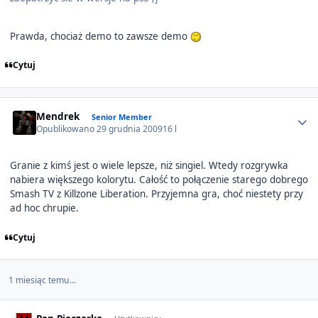
Prawda, chociaż demo to zawsze demo
Cytuj
Author stats
Mendrek
Senior Member
Opublikowano
29 grudnia 2009
16 l
Granie z kimś jest o wiele lepsze, niż singiel. Wtedy rozgrywka
nabiera większego kolorytu. Całość to połączenie starego dobrego
Smash TV z Killzone Liberation. Przyjemna gra, choć niestety przy
ad hoc chrupie.
Cytuj
1 miesiąc temu...
Author stats