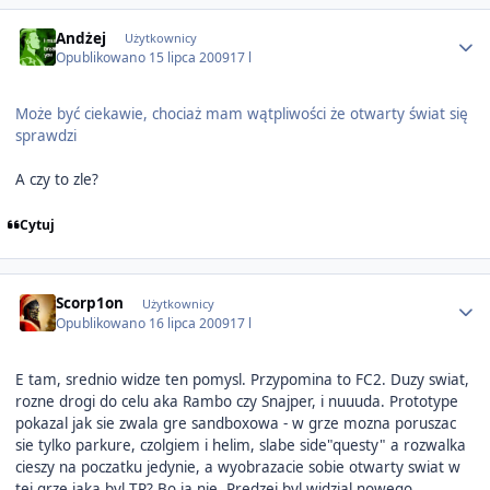
Author stats
Andżej
Użytkownicy
Opublikowano
15 lipca 2009
17 l
Może być ciekawie, chociaż mam wątpliwości że otwarty świat się
sprawdzi
A czy to zle?
Cytuj
Author stats
Scorp1on
Użytkownicy
Opublikowano
16 lipca 2009
17 l
E tam, srednio widze ten pomysl. Przypomina to FC2. Duzy swiat,
rozne drogi do celu aka Rambo czy Snajper, i nuuuda. Prototype
pokazal jak sie zwala gre sandboxowa - w grze mozna poruszac
sie tylko parkure, czolgiem i helim, slabe side"questy" a rozwalka
cieszy na poczatku jedynie, a wyobrazacie sobie otwarty swiat w
tej grze jaka byl TR? Bo ja nie. Predzej byl widzial nowego