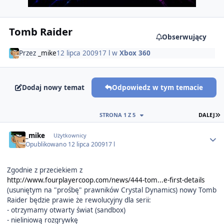
Tomb Raider
Obserwujący
Przez
_mike
12 lipca 2009
17 l
w
Xbox 360
Dodaj nowy temat
Odpowiedz w tym temacie
O
STRONA 1 Z 5
DALEJ
Author stats
_mike
Użytkownicy
Opublikowano
12 lipca 2009
17 l
Zgodnie z przeciekiem z
http://www.fourplayercoop.com/news/444-tom...e-first-details
(usuniętym na "prośbę" prawników Crystal Dynamics) nowy Tomb
Raider będzie prawie że rewolucyjny dla serii:
- otrzymamy otwarty świat (sandbox)
- nieliniową rozgrywkę