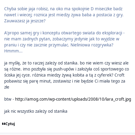
Chyba sobie jaja robisz, na oko ma spokojnie D miseczke badz
nawet i wiecej; roznica jest miedzy zywa baba a postacia z gry.
Zauwazasz ja jeszcze?
A'propo samej gry i konceptu otwartego swiata do eksploracji -
nie mam zadnych pytan, zobaczymy jedynie jak to wyjdzie w
praniu i czy nie zacznie przymulac. Nieliniowa rozgrywka?
Hmmm...
ja myślę, że to raczej zależy od stanika. bo nie wiem czy wiesz ale
są różne. imo pozbyła się push-upów i założyła coś sportowego co
ściska jej cyce. różnica miedzy żywą kobita a tą z cyferek? Croft
pobawisz się parę minut, zostawisz i nie będzie Ci miała tego za
złe
btw -
http://amog.com/wp-content/uploads/2008/10/lara_croft.jpg
jak nic wszystko zależy od stanika
Cytuj