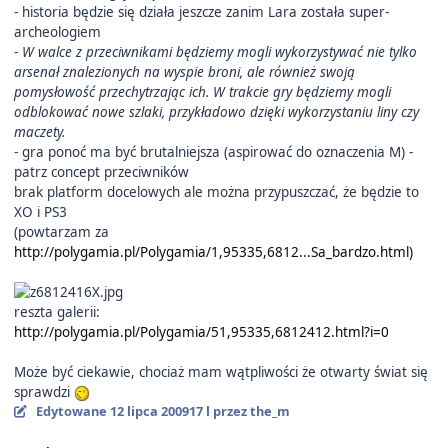
- historia będzie się działa jeszcze zanim Lara została super-
archeologiem
-
W walce z przeciwnikami będziemy mogli wykorzystywać nie tylko
arsenał znalezionych na wyspie broni, ale również swoją
pomysłowość przechytrzając ich. W trakcie gry będziemy mogli
odblokować nowe szlaki, przykładowo dzięki wykorzystaniu liny czy
maczety.
- gra ponoć ma być brutalniejsza (aspirować do oznaczenia M) -
patrz concept przeciwników
brak platform docelowych ale można przypuszczać, że będzie to
XO i PS3
(powtarzam za
http://polygamia.pl/Polygamia/1,95335,6812...Sa_bardzo.html)
reszta galerii:
http://polygamia.pl/Polygamia/51,95335,6812412.html?i=0
Może być ciekawie, chociaż mam wątpliwości że otwarty świat się
sprawdzi
Edytowane
12 lipca 2009
17 l
przez the_m