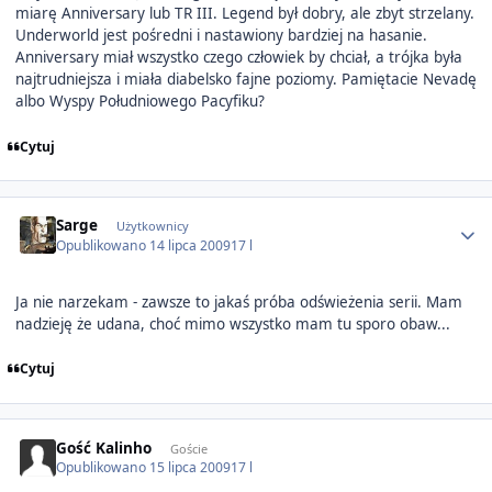
miarę Anniversary lub TR III. Legend był dobry, ale zbyt strzelany.
Underworld jest pośredni i nastawiony bardziej na hasanie.
Anniversary miał wszystko czego człowiek by chciał, a trójka była
najtrudniejsza i miała diabelsko fajne poziomy. Pamiętacie Nevadę
albo Wyspy Południowego Pacyfiku?
Cytuj
Author stats
Sarge
Użytkownicy
Opublikowano
14 lipca 2009
17 l
Ja nie narzekam - zawsze to jakaś próba odświeżenia serii. Mam
nadzieję że udana, choć mimo wszystko mam tu sporo obaw...
Cytuj
Gość Kalinho
Goście
Opublikowano
15 lipca 2009
17 l