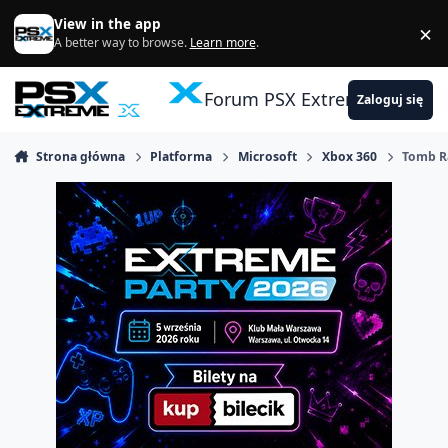
Skocz do zawartości
View in the app
×
Di
A better way to browse.
Learn more
.
Forum PSX Extreme
Zaloguj się
Strona główna
Platforma
Microsoft
Xbox 360
Tomb R