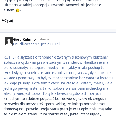
Hitmana w takiej koncepcji (uzywanie taxowek niz jezdzenie
autem
)
Cytuj
Gość Kalinho
Goście
Opublikowano
17 lipca 2009
17 l
ROTFL - a slyszales o fenomenie zwanym silikonowym biustem?
Zobacz na cycki - na prawie zadnym z renderow klientka nie ma
piersi scisnietych a szpare miedzy nimi; jakby miala pushup to
cycki bylyby scisniete ale ladnie zaokraglone, jak zwykly stanik bez
wkladek (sportowy) to bylyby mocno scisniete bez nadania ksztaltu
jaki daje pushup. Poza tym z czesci na czesc jej ksztalty malaly - ale
jednego pewny jestem, ta konsolowa wersja pani archeolog ma
silikony wiec jest passe. To tyle z kwestii czysto-technicznych.
z mądrym to i dobrze pogadać bo i dowie się człowiek czegoś i
rozrywka dla umysłu też spora. widzę, że kolega odrobił pracę
domową no i pewnie Twoja Stara pracuje w sklepie z bielizną tako
że nie miałem szans już na starcie w tej, jakże interesującej,