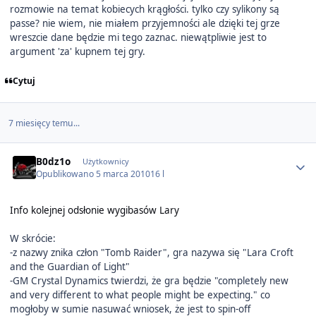
rozmowie na temat kobiecych krągłości. tylko czy sylikony są
passe? nie wiem, nie miałem przyjemności ale dzięki tej grze
wreszcie dane będzie mi tego zaznac. niewątpliwie jest to
argument 'za' kupnem tej gry.
Cytuj
7 miesięcy temu...
Author stats
B0dz1o
Użytkownicy
Opublikowano
5 marca 2010
16 l
Info kolejnej odsłonie wygibasów Lary
W skrócie:
-z nazwy znika człon "Tomb Raider", gra nazywa się "Lara Croft
and the Guardian of Light"
-GM Crystal Dynamics twierdzi, że gra będzie "completely new
and very different to what people might be expecting." co
mogłoby w sumie nasuwać wniosek, że jest to spin-off