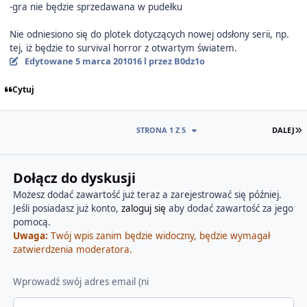
-gra nie będzie sprzedawana w pudełku
Nie odniesiono się do plotek dotyczących nowej odsłony serii, np.
tej, iż będzie to survival horror z otwartym światem.
Edytowane
5 marca 2010
16 l
przez B0dz1o
Cytuj
O
STRONA 1 Z 5
DALEJ
Dołącz do dyskusji
Możesz dodać zawartość już teraz a zarejestrować się później.
Jeśli posiadasz już konto,
zaloguj się
aby dodać zawartość za jego
pomocą.
Uwaga:
Twój wpis zanim będzie widoczny, będzie wymagał
zatwierdzenia moderatora.