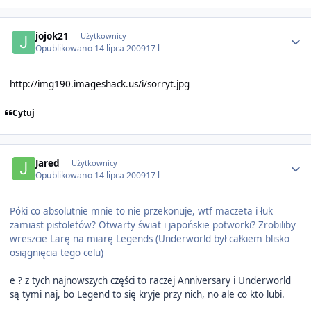
Author stats
jojok21
Użytkownicy
Opublikowano
14 lipca 2009
17 l
http://img190.imageshack.us/i/sorryt.jpg
Cytuj
Author stats
Jared
Użytkownicy
Opublikowano
14 lipca 2009
17 l
Póki co absolutnie mnie to nie przekonuje, wtf maczeta i łuk
zamiast pistoletów? Otwarty świat i japońskie potworki? Zrobiliby
wreszcie Larę na miarę Legends (Underworld był całkiem blisko
osiągnięcia tego celu)
e ? z tych najnowszych części to raczej Anniversary i Underworld
są tymi naj, bo Legend to się kryje przy nich, no ale co kto lubi.