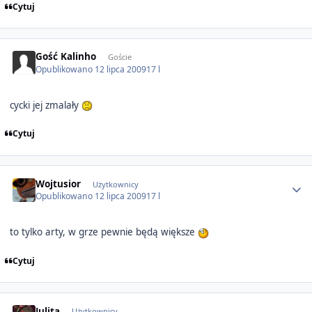
Cytuj
Gość Kalinho
Goście
Opublikowano
12 lipca 2009
17 l
cycki jej zmalały
Cytuj
Author stats
Wojtusior
Użytkownicy
Opublikowano
12 lipca 2009
17 l
to tylko arty, w grze pewnie będą większe
Cytuj
Author stats
Julita
Użytkownicy