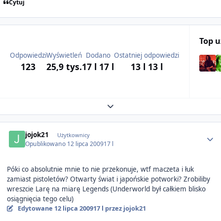
Cytuj
Top 
Odpowiedzi
Wyświetleń
Dodano
Ostatniej odpowiedzi
123
25,9 tys.
17 l
17 l
13 l
13 l
Expand topic overview
Author stats
jojok21
Użytkownicy
Opublikowano
12 lipca 2009
17 l
Póki co absolutnie mnie to nie przekonuje, wtf maczeta i łuk
zamiast pistoletów? Otwarty świat i japońskie potworki? Zrobiliby
wreszcie Larę na miarę Legends (Underworld był całkiem blisko
osiągnięcia tego celu)
Edytowane
12 lipca 2009
17 l
przez jojok21