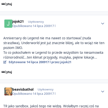
Cytuj
Author stats
jojok21
Użytkownicy
Opublikowano
14 lipca 2009
17 l
Anniversary do Legend nie ma nawet co startować (nuda
straszliwa), Underworld jest już znacznie bliżej, ale to wciąż nie ten
poziom IMO.
To co pokochałem w Legend to przede wszystkim ta niesamowita
różnorodność...ten klimat przygody, muzyka, piękne lokacje...
Edytowane
14 lipca 2009
17 l
przez jojok21
Cytuj
Author stats
beavisbathol
Użytkownicy
Opublikowano
14 lipca 2009
17 l
TR jako sandbox. Jakoś tego nie widzę. Wolałbym raczej coś na