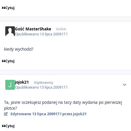
Cytuj
Gość MasterShake
Goście
Opublikowano
13 lipca 2009
17 l
kiedy wychodzi?
Cytuj
Author stats
jojok21
Użytkownicy
Opublikowano
13 lipca 2009
17 l
Ta, jasne oczekujesz podanej na tacy daty wydania po pierwszej
plotce?
Edytowane
13 lipca 2009
17 l
przez jojok21
Cytuj