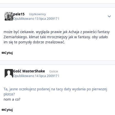
Author stats
pele15
Użytkownicy
Opublikowano
13 lipca 2009
17 l
może być ciekawie. wygląda prawie jak Achaja z powieści fantasy
Ziemiańskiego. klimat taki mroczniejszy jak w fantasy. oby udało
im się te pomysły dobrze zrealizować.
Cytuj
Gość MasterShake
Goście
Opublikowano
14 lipca 2009
17 l
Ta, jasne oczekujesz podanej na tacy daty wydania po pierwszej
plotce?
nom a co?
Cytuj