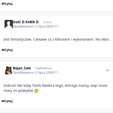
Cytuj
Gość II KoBik II
Goście
Opublikowano
12 lipca 2009
17 l
Jest fantastycznie. Ciekawe co z klimatem i wykonaniem. Yes Man.
Cytuj
Author stats
Bojan_Zaw
Użytkownicy
Opublikowano
12 lipca 2009
17 l
Dobrze! Nie lubię Tomb Raidera tego, którego mamy, więc może
nowy mi podejdzie
Cytuj