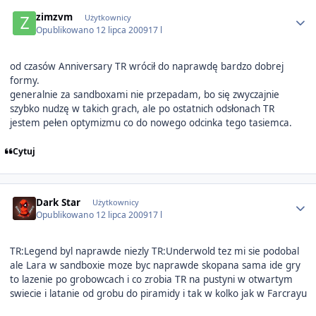
Author stats
zimzvm
Użytkownicy
Opublikowano
12 lipca 2009
17 l
od czasów Anniversary TR wrócił do naprawdę bardzo dobrej
formy.
generalnie za sandboxami nie przepadam, bo się zwyczajnie
szybko nudzę w takich grach, ale po ostatnich odsłonach TR
jestem pełen optymizmu co do nowego odcinka tego tasiemca.
Cytuj
Author stats
Dark Star
Użytkownicy
Opublikowano
12 lipca 2009
17 l
TR:Legend byl naprawde niezly TR:Underwold tez mi sie podobal
ale Lara w sandboxie moze byc naprawde skopana sama ide gry
to lazenie po grobowcach i co zrobia TR na pustyni w otwartym
swiecie i latanie od grobu do piramidy i tak w kolko jak w Farcrayu