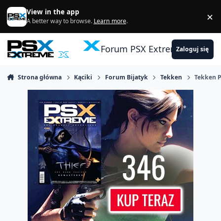
Skocz do zawartości
View in the app
×
Di
A better way to browse.
Learn more
.
Forum PSX Extreme
Zaloguj się
Strona główna
Kąciki
Forum Bijatyk
Tekken
Tekken P