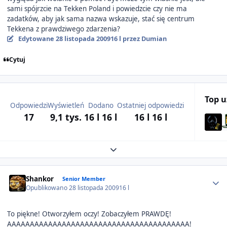
sami spójrzcie na Tekken Poland i powiedzcie czy nie ma
zadatków, aby jak sama nazwa wskazuje, stać się centrum
Tekkena z prawdziwego zdarzenia?
Edytowane
28 listopada 2009
16 l
przez Dumian
Cytuj
Top 
Odpowiedzi
Wyświetleń
Dodano
Ostatniej odpowiedzi
17
9,1 tys.
16 l
16 l
16 l
16 l
Expand topic overview
Author stats
Shankor
Senior Member
Opublikowano
28 listopada 2009
16 l
To piękne! Otworzyłem oczy! Zobaczyłem PRAWDĘ!
AAAAAAAAAAAAAAAAAAAAAAAAAAAAAAAAAAAAAAAA!