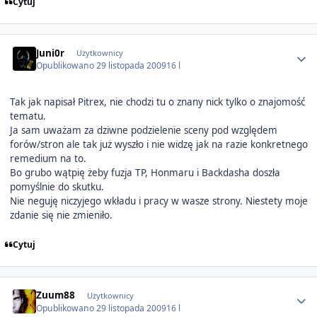
Cytuj
Author stats
Juni0r
Użytkownicy
Opublikowano
29 listopada 2009
16 l
Tak jak napisał Pitrex, nie chodzi tu o znany nick tylko o znajomość
tematu.
Ja sam uważam za dziwne podzielenie sceny pod względem
forów/stron ale tak już wyszło i nie widzę jak na razie konkretnego
remedium na to.
Bo grubo wątpię żeby fuzja TP, Honmaru i Backdasha doszła
pomyślnie do skutku.
Nie neguję niczyjego wkładu i pracy w wasze strony. Niestety moje
zdanie się nie zmieniło.
Cytuj
Author stats
Zuum88
Użytkownicy
Opublikowano
29 listopada 2009
16 l