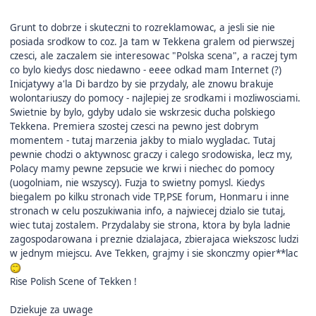
Grunt to dobrze i skuteczni to rozreklamowac, a jesli sie nie
posiada srodkow to coz. Ja tam w Tekkena gralem od pierwszej
czesci, ale zaczalem sie interesowac "Polska scena", a raczej tym
co bylo kiedys dosc niedawno - eeee odkad mam Internet (?)
Inicjatywy a'la Di bardzo by sie przydaly, ale znowu brakuje
wolontariuszy do pomocy - najlepiej ze srodkami i mozliwosciami.
Swietnie by bylo, gdyby udalo sie wskrzesic ducha polskiego
Tekkena. Premiera szostej czesci na pewno jest dobrym
momentem - tutaj marzenia jakby to mialo wygladac. Tutaj
pewnie chodzi o aktywnosc graczy i calego srodowiska, lecz my,
Polacy mamy pewne zepsucie we krwi i niechec do pomocy
(uogolniam, nie wszyscy). Fuzja to swietny pomysl. Kiedys
biegalem po kilku stronach vide TP,PSE forum, Honmaru i inne
stronach w celu poszukiwania info, a najwiecej dzialo sie tutaj,
wiec tutaj zostalem. Przydalaby sie strona, ktora by byla ladnie
zagospodarowana i preznie dzialajaca, zbierajaca wiekszosc ludzi
w jednym miejscu. Ave Tekken, grajmy i sie skonczmy opier**lac
Rise Polish Scene of Tekken !
Dziekuje za uwage