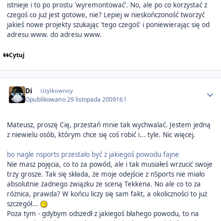
istnieje i to po prostu 'wyremontować'. No, ale po co korzystać z
czegoś co już jest gotowe, nie? Lepiej w nieskończoność tworzyć
jakieś nowe projekty szukając 'tego czegoś' i poniewierając się od
adresu www. do adresu www.
Cytuj
Author stats
Di
Użytkownicy
Opublikowano
29 listopada 2009
16 l
Mateusz, proszę Cię, przestań mnie tak wychwalać. Jestem jedną
z niewielu osób, którym chce się coś robić i... tyle. Nic więcej.
bo nagle nsports przestało być z jakiegoś powodu fajne
Nie masz pojęcia, co to za powód, ale i tak musiałeś wrzucić swoje
trzy grosze. Tak się składa, że moje odejście z nSports nie miało
absolutnie żadnego związku ze sceną Tekkena. No ale co to za
różnica, prawda? W końcu liczy się sam fakt, a okoliczności to już
szczegół...
Poza tym - gdybym odszedł z jakiegoś błahego powodu, to na