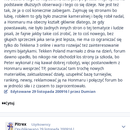
podstawie dłuższych obserwacji i tego co się dzieje. Nie jest też
tak, że ja o coś koniecznie zabiegam. Zajmuję się stronami bo
lubię, robiłem to gdy było znacznie kameralniej i będę robił nadal,
a Honmaru ma obecny kształt głównie dlatego, że gdy
powstawało, nie było żadnych innych stron o tej tematyce i ludzie
pisali, że fajnie jakby takie coś zrobić, że to coś nowego, bez
głupich sprzeczek jaka seria jest lepsza, nie ma co ograniczać się
tylko do Tekkena 3 online i warto rozwijać też zainteresowanie
innymi bijatykami. Tekken Poland marniało z dnia na dzień, forum
dawno upadło, bo nikogo nie obchodził los strony (a szkoda, bo
Peter wykonał z nią kawał dobrej roboty), więc postanowiłem z
Honmaru wesprzeć TP, powrzucać tam trochę nowych
materiałów, zaktualizować działy, uzupełnić bazę turniejów,
ranking, newsy, reklamować ją na Honmaru i połączyć forum bo
w jedności siła i z czasem to zaprocentowało.
Edytowane
29 listopada 2009
16 l
przez Dumian
Cytuj
Author stats
Pitrex
Użytkownicy
Opublikowano
29 listopada 2009
16 l