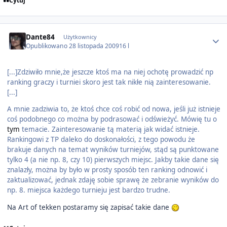
Cytuj
Author stats
Dante84
Użytkownicy
Opublikowano
28 listopada 2009
16 l
[...]Zdziwiło mnie,że jeszcze ktoś ma na niej ochotę prowadzić np
ranking graczy i turniei skoro jest tak nikłe nią zainteresowanie.
[...]
A mnie zadziwia to, że ktoś chce coś robić od nowa, jeśli już istnieje
coś podobnego co można by podrasować i odświeżyć. Mówię tu o
tym
temacie. Zainteresowanie tą materią jak widać istnieje.
Rankingowi z TP daleko do doskonałości, z tego powodu że
brakuje danych na temat wyników turniejów, stąd są punktowane
tylko 4 (a nie np. 8, czy 10) pierwszych miejsc. Jakby takie dane się
znalazły, można by było w prosty sposób ten ranking odnowić i
zaktualizować, jednak zdaję sobie sprawę że zebranie wyników do
np. 8. miejsca każdego turnieju jest bardzo trudne.
Na Art of tekken postaramy się zapisać takie dane