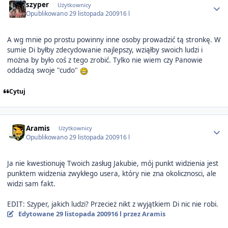
szyper
Użytkownicy
Opublikowano
29 listopada 2009
16 l
A wg mnie po prostu powinny inne osoby prowadzić tą stronkę. W
sumie Di byłby zdecydowanie najlepszy, wziąłby swoich ludzi i
można by było coś z tego zrobić. Tylko nie wiem czy Panowie
oddadzą swoje "cudo"
Cytuj
Author stats
Aramis
Użytkownicy
Opublikowano
29 listopada 2009
16 l
Ja nie kwestionuję Twoich zasług Jakubie, mój punkt widzienia jest
punktem widzenia zwykłego usera, który nie zna okolicznosci, ale
widzi sam fakt.
EDIT: Szyper, jakich ludzi? Przecież nikt z wyjątkiem Di nic nie robi.
Edytowane
29 listopada 2009
16 l
przez Aramis