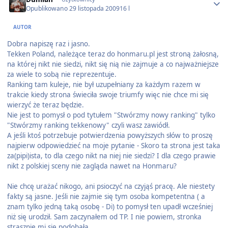
Opublikowano
29 listopada 2009
16 l
AUTOR
Dobra napiszę raz i jasno.
Tekken Poland, należące teraz do honmaru.pl jest stroną żałosną,
na której nikt nie siedzi, nikt się nią nie zajmuje a co najważniejsze
za wiele to sobą nie reprezentuje.
Ranking tam kuleje, nie był uzupełniany za każdym razem w
trakcie kiedy strona świeciła swoje triumfy więc nie chce mi się
wierzyć że teraz będzie.
Nie jest to pomysł o pod tytułem "Stwórzmy nowy ranking" tylko
"Stwórzmy ranking tekkenowy" czyli wasz zawiódł.
A jeśli ktoś potrzebuje potwierdzenia powyższych słów to proszę
najpierw odpowiedzieć na moje pytanie - Skoro ta strona jest taka
za(pipi)ista, to dla czego nikt na niej nie siedzi? I dla czego prawie
nikt z polskiej sceny nie zagląda nawet na Honmaru?
Nie chcę urażać nikogo, ani psioczyć na czyjąś pracę. Ale niestety
fakty są jasne. Jeśli nie zajmie się tym osoba kompetentna ( a
znam tylko jedną taką osobę - Di) to pomysł ten upadł wcześniej
niż się urodził. Sam zaczynałem od TP. I nie powiem, stronka
strasznie mi się podobała.