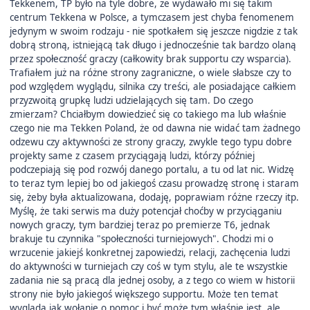
Tekkenem, TP było na tyle dobre, że wydawało mi się takim
centrum Tekkena w Polsce, a tymczasem jest chyba fenomenem
jedynym w swoim rodzaju - nie spotkałem się jeszcze nigdzie z tak
dobrą stroną, istniejącą tak długo i jednocześnie tak bardzo olaną
przez społeczność graczy (całkowity brak supportu czy wsparcia).
Trafiałem już na różne strony zagraniczne, o wiele słabsze czy to
pod względem wyglądu, silnika czy treści, ale posiadające całkiem
przyzwoitą grupkę ludzi udzielających się tam. Do czego
zmierzam? Chciałbym dowiedzieć się co takiego ma lub właśnie
czego nie ma Tekken Poland, że od dawna nie widać tam żadnego
odzewu czy aktywności ze strony graczy, zwykle tego typu dobre
projekty same z czasem przyciągają ludzi, którzy później
podczepiają się pod rozwój danego portalu, a tu od lat nic. Widzę
to teraz tym lepiej bo od jakiegoś czasu prowadzę stronę i staram
się, żeby była aktualizowana, dodaję, poprawiam różne rzeczy itp.
Myślę, że taki serwis ma duży potencjał choćby w przyciąganiu
nowych graczy, tym bardziej teraz po premierze T6, jednak
brakuje tu czynnika "społeczności turniejowych". Chodzi mi o
wrzucenie jakiejś konkretnej zapowiedzi, relacji, zachęcenia ludzi
do aktywności w turniejach czy coś w tym stylu, ale te wszystkie
zadania nie są pracą dla jednej osoby, a z tego co wiem w historii
strony nie było jakiegoś większego supportu. Może ten temat
wygląda jak wołanie o pomoc i być może tym właśnie jest, ale