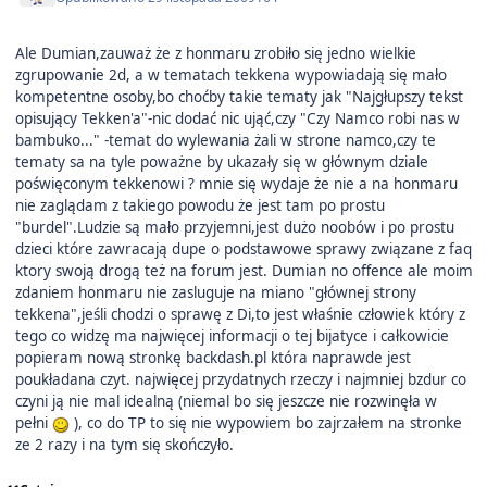
Ale Dumian,zauważ że z honmaru zrobiło się jedno wielkie
zgrupowanie 2d, a w tematach tekkena wypowiadają się mało
kompetentne osoby,bo choćby takie tematy jak "Najgłupszy tekst
opisujący Tekken'a"-nic dodać nic ująć,czy "Czy Namco robi nas w
bambuko..." -temat do wylewania żali w strone namco,czy te
tematy sa na tyle poważne by ukazały się w głównym dziale
poświęconym tekkenowi ? mnie się wydaje że nie a na honmaru
nie zaglądam z takiego powodu że jest tam po prostu
"burdel".Ludzie są mało przyjemni,jest dużo noobów i po prostu
dzieci które zawracają dupe o podstawowe sprawy związane z faq
ktory swoją drogą też na forum jest. Dumian no offence ale moim
zdaniem honmaru nie zasluguje na miano "głównej strony
tekkena",jeśli chodzi o sprawę z Di,to jest właśnie człowiek który z
tego co widzę ma najwięcej informacji o tej bijatyce i całkowicie
popieram nową stronkę backdash.pl która naprawde jest
poukładana czyt. najwięcej przydatnych rzeczy i najmniej bzdur co
czyni ją nie mal idealną (niemal bo się jeszcze nie rozwinęła w
pełni
), co do TP to się nie wypowiem bo zajrzałem na stronke
ze 2 razy i na tym się skończyło.