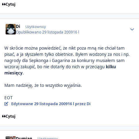
Cytuj
Author stats
Di
Użytkownicy
Opublikowano
29 listopada 2009
16 l
W skrócie można powiedzieć, że nikt poza mną nie chciał tam
pisać, a ja słyszałem tylko obietnice. Byłem wodzony za nos i np.
nagrody dla Sepkonga i Gagarina za konkursy musiałem sam
wczoraj zakupić, bo nie dotarły do nich w przeciągu
kilku
miesięcy
.
Mam nadzieję, że to wszystko wyjaśnia.
EOT
Edytowane
29 listopada 2009
16 l
przez Di
Cytuj
Author stats
Dumian
Użytkownicy