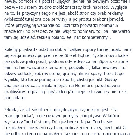
newsy, pomoce dla początkujących, jednak na pewnym poziomie i
bez wkładu sceny trudno zrobić znaczący krok naprzód. Wygląda
na to, że przyczyną tego nie jest jakość stron czy brak reklamy
(większość tutaj zna oba serwisy), a po prostu brak znajomości,
które przyciągną wsparcie od ludzi "kto prowadzi honmaru?
znacie ich? no przecież, że nie, więc to honmaru to lipa i nie warto
tam się udzielać, tekken poland, ee, nikt kompetentny".
Kolejny przykład - ostatnio dobry i całkiem spory turniej udało nam
się zorganizować po premierze Street Fighter 4, ale znowu ludzie
przyszli, zagrali i poszli, podczas gdy ledwo co na nSports - stronie
minimalnie związane z tematem, pojawiło się kilka newsów i już
odzew od ludzi, robimy scene, gramy, filmiki, spary. I co z tego
wynikło, kto teraz pamięta o nSports, chyba już nikt. Gdyby
analgiczna sytuacja miała miejsce na Honmaru już od dawna
gralibyśmy regularną ligę/ranking/turnieje i kto wie czy nie też z
nagrodami.
Szkoda, że jak się okazuje decydującym czynnikiem jest "siła
znanego nicka", a nie ciekawe pomysły i inicjatywa. W końcu
wystarczy "oddać stronę Di" i już będzie fajna. Trochę się
rozpisałem i nie wiem czy będę dobrze zrozumiany, niech nikt źle
nie odbiera tego co napisałem, taka jest po prostu moja opinia na