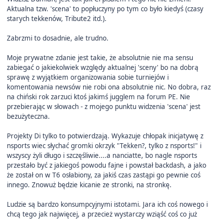
Aktualna tzw. 'scena' to popłuczyny po tym co było kiedyś (czasy
starych tekkenów, Tribute2 itd.).
Zabrzmi to dosadnie, ale trudno.
Moje prywatne zdanie jest takie, że absolutnie nie ma sensu
zabiegać o jakiekolwiek względy aktualnej 'sceny' bo na dobrą
sprawę z wyjątkiem organizowania sobie turniejów i
komentowania newsów nie robi ona absolutnie nic. No dobra, raz
na chiński rok zarzuci ktoś jakimś jugglem na forum PE. Nie
przebierając w słowach - z mojego punktu widzenia 'scena' jest
bezużyteczna.
Projekty Di tylko to potwierdzają. Wykazuje chłopak inicjatywę z
nsports wiec słychać gromki okrzyk "Tekken?, tylko z nsports!" i
wszyscy żyli długo i szczęśliwie....a nanciatte, bo nagle nsports
przestało być z jakiegoś powodu fajne i powstał backdash, a jako
że został on w T6 osłabiony, za jakiś czas zastąpi go pewnie coś
innego. Znowuż będzie kicanie ze stronki, na stronkę.
Ludzie są bardzo konsumpcyjnymi istotami. Jara ich coś nowego i
chcą tego jak najwięcej, a przecież wystarczy wziąść coś co już