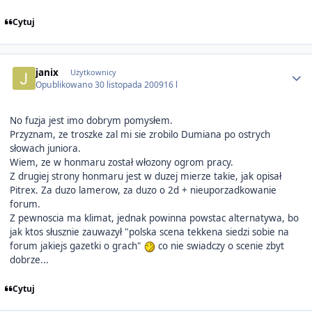
Cytuj
Author stats
janix
Użytkownicy
Opublikowano
30 listopada 2009
16 l
No fuzja jest imo dobrym pomysłem.
Przyznam, ze troszke zal mi sie zrobilo Dumiana po ostrych
słowach juniora.
Wiem, ze w honmaru został włozony ogrom pracy.
Z drugiej strony honmaru jest w duzej mierze takie, jak opisał
Pitrex. Za duzo lamerow, za duzo o 2d + nieuporzadkowanie
forum.
Z pewnoscia ma klimat, jednak powinna powstac alternatywa, bo
jak ktos słusznie zauwazył "polska scena tekkena siedzi sobie na
forum jakiejs gazetki o grach"
co nie swiadczy o scenie zbyt
dobrze...
Cytuj