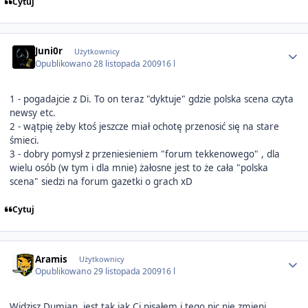
Cytuj
Author stats
Juni0r
Użytkownicy
Opublikowano
28 listopada 2009
16 l
1 - pogadajcie z Di. To on teraz "dyktuje" gdzie polska scena czyta
newsy etc.
2 - wątpię żeby ktoś jeszcze miał ochotę przenosić się na stare
śmieci.
3 - dobry pomysł z przeniesieniem "forum tekkenowego" , dla
wielu osób (w tym i dla mnie) żałosne jest to że cała "polska
scena" siedzi na forum gazetki o grach xD
Cytuj
Author stats
Aramis
Użytkownicy
Opublikowano
29 listopada 2009
16 l
Widzisz Dumian, jest tak jak Ci pisałem i tego nic nie zmieni.