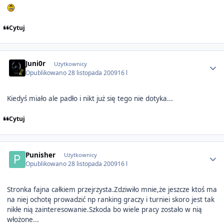
Cytuj
Author stats
Juni0r
Użytkownicy
Opublikowano
28 listopada 2009
16 l
Kiedyś miało ale padło i nikt już się tego nie dotyka...
Cytuj
Author stats
Punisher
Użytkownicy
Opublikowano
28 listopada 2009
16 l
Stronka fajna całkiem przejrzysta.Zdziwiło mnie,że jeszcze ktoś ma
na niej ochotę prowadzić np ranking graczy i turniei skoro jest tak
nikłe nią zainteresowanie.Szkoda bo wiele pracy zostało w nią
włożone...