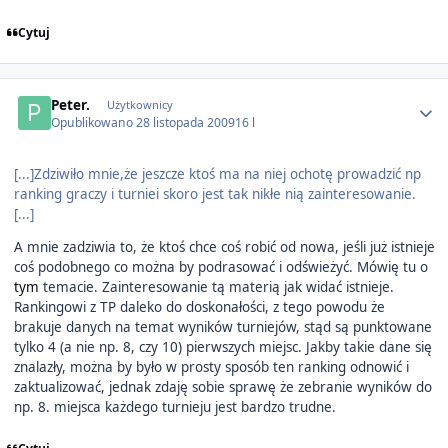
Cytuj
Author stats
Peter.
Użytkownicy
Opublikowano
28 listopada 2009
16 l
[...]Zdziwiło mnie,że jeszcze ktoś ma na niej ochotę prowadzić np
ranking graczy i turniei skoro jest tak nikłe nią zainteresowanie.
[...]
A mnie zadziwia to, że ktoś chce coś robić od nowa, jeśli już istnieje
coś podobnego co można by podrasować i odświeżyć. Mówię tu o
tym
temacie. Zainteresowanie tą materią jak widać istnieje.
Rankingowi z TP daleko do doskonałości, z tego powodu że
brakuje danych na temat wyników turniejów, stąd są punktowane
tylko 4 (a nie np. 8, czy 10) pierwszych miejsc. Jakby takie dane się
znalazły, można by było w prosty sposób ten ranking odnowić i
zaktualizować, jednak zdaję sobie sprawę że zebranie wyników do
np. 8. miejsca każdego turnieju jest bardzo trudne.