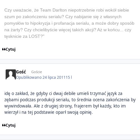
Czy uważacie, że Team Darlton niepotrzebnie robi wokół siebie
szum po zakończeniu serialu? Czy nabijanie się z własnych
pomysłów to hipokryzja i profanacja serialu, a może dobry sposób
na żarty? Czy chcielibyście więcej takich akcji? Aż w końcu... czy
tęsknicie za LOST?"
Cytuj
Gość
Goście
Opublikowano
24 lipca 2011
15 l
idę o zakład, że gdyby ci dwaj debile umieli trzymać język za
zębami podczas produkcji serialu, to średnia ocena zakończenia by
wywindowała. Ale z drugiej strony, frajerem był każdy, kto im
wierzył i na tej podstawie oparł swoją opinię.
Cytuj