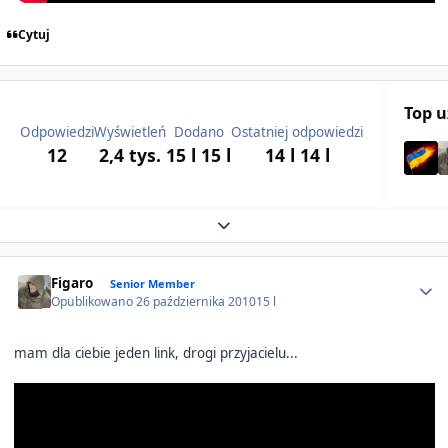
Cytuj
Top 
Odpowiedzi
Wyświetleń
Dodano
Ostatniej odpowiedzi
12
2,4 tys.
15 l
15 l
14 l
14 l
Expand topic overview
Author stats
Figaro
Senior Member
Opublikowano
26 października 2010
15 l
mam dla ciebie jeden link, drogi przyjacielu...