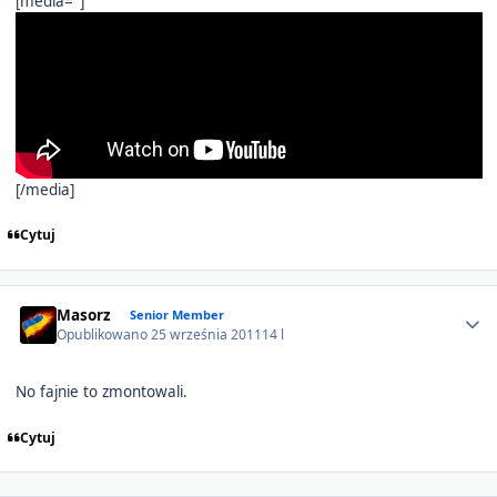
[media='']
[/media]
Cytuj
Author stats
Masorz
Senior Member
Opublikowano
25 września 2011
14 l
No fajnie to zmontowali.
Cytuj