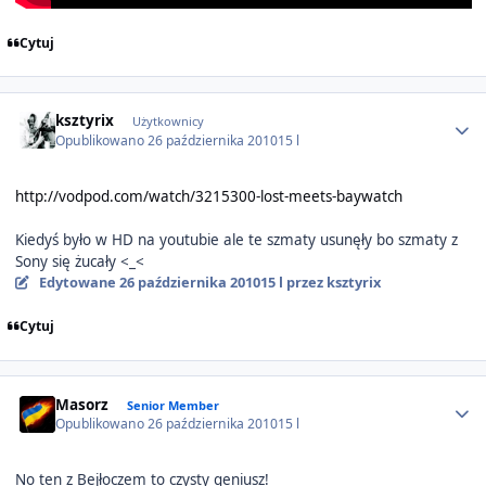
Cytuj
Author stats
ksztyrix
Użytkownicy
Opublikowano
26 października 2010
15 l
http://vodpod.com/watch/3215300-lost-meets-baywatch
Kiedyś było w HD na youtubie ale te szmaty usunęły bo szmaty z
Sony się żucały <_<
Edytowane
26 października 2010
15 l
przez ksztyrix
Cytuj
Author stats
Masorz
Senior Member
Opublikowano
26 października 2010
15 l
No ten z Bejłoczem to czysty geniusz!