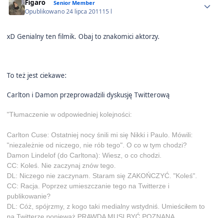
Figaro
Senior Member
Opublikowano
24 lipca 2011
15 l
xD Genialny ten filmik. Obaj to znakomici aktorzy.
To też jest ciekawe:
Carlton i Damon przeprowadzili dyskusję Twitterową
"Tłumaczenie w odpowiedniej kolejności:
Carlton Cuse: Ostatniej nocy śnili mi się Nikki i Paulo. Mówili:
"niezależnie od niczego, nie rób tego". O co w tym chodzi?
Damon Lindelof (do Carltona): Wiesz, o co chodzi.
CC: Koleś. Nie zaczynaj znów tego.
DL: Niczego nie zaczynam. Staram się ZAKOŃCZYĆ. "Koleś".
CC: Racja. Poprzez umieszczanie tego na Twitterze i
publikowanie?
DL: Cóż, spójrzmy, z kogo taki medialny wstydniś. Umieściłem to
na Twitterze ponieważ PRAWDA MUSI BYĆ POZNANA.