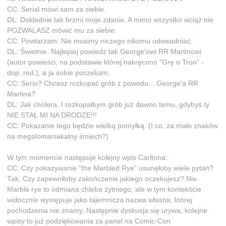
CC: Serial mówi sam za siebie.
DL: Dokładnie tak brzmi moje zdanie. A mimo wszystko wciąż nie
POZWALASZ mówić mu za siebie.
CC: Powtarzam: Nie musimy niczego nikomu udowadniać.
DL: Świetnie. Najlepiej powiedz tak George'owi RR Martinowi
(autor powieści, na podstawie której nakręcono "Grę o Tron" -
dop. red.), a ja sobie poczekam.
CC: Serio? Chcesz rozkopać grób z powodu... George'a RR
Martina?
DL: Jak cholera. I rozkopałbym grób już dawno temu, gdybyś ty
NIE STAŁ MI NA DRODZE!!!
CC: Pokazanie tego będzie wielką pomyłką. (I co, za mało znaków
na megalomaniakalny śmiech?)
W tym momencie następuje kolejny wpis Carltona:
CC: Czy pokazywanie "the Marbled Rye" usunęłoby wiele pytań?
Tak. Czy zapewniłoby zakończenie jakiego oczekujesz? Nie.
Marble rye to odmiana chleba żytniego, ale w tym kontekście
widocznie występuje jako tajemnicza nazwa własna, której
pochodzenia nie znamy. Następnie dyskusja się urywa, kolejne
wpisy to już podziękowania za panel na Comic-Con.