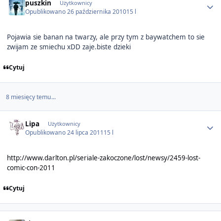
puszkin
Użytkownicy
Opublikowano
26 października 2010
15 l
Pojawia sie banan na twarzy, ale przy tym z baywatchem to sie
zwijam ze smiechu xDD zaje.biste dzieki
Cytuj
8 miesięcy temu...
Author stats
Lipa
Użytkownicy
Opublikowano
24 lipca 2011
15 l
http://www.darlton.pl/seriale-zakoczone/lost/newsy/2459-lost-
comic-con-2011
Cytuj
Author stats